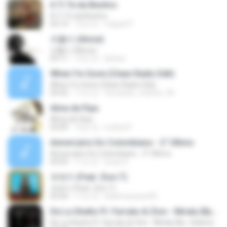
A Ti Te da Besitos
A Ti Te da Besitos
03:14
12년 전
miguel P.
외톨이 (Alone)
외톨이 (Alone)
03:11
12년 전
lynkun
When I'm Gone (Clean Radio Edit)
When I'm Gone (Clean Radio Edit)
04:42
11년 전
fernando_mattos_94
Alma de Pipa
Alma de Pipa
03:09
10년 전
Letícia P.
Aniversário Do Colombiano - 2° Último
Aniversário Do Colombiano - 2° Último
04:03
11년 전
lucas S.
유레카 (Feat. Zion.T)
유레카 (Feat. Zion.T)
03:04
11년 전
biiahmarques95
De La Ghetto Ft. Farruko & Zion - Mirala (By. JGalvezFlow)
De La Ghetto Ft. Farruko & Zion - Mirala (By. JGalvezFlow)