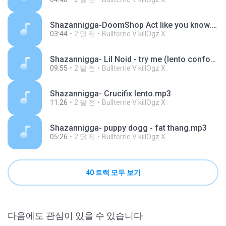
Shazannigga-DoomShop Act like you know.mp3
03:44
2 달 전
Bullterrie V killOgz X.
Shazannigga- Lil Noid - try me (lento conforme a canção outra versão).mp3
09:55
2 달 전
Bullterrie V killOgz X.
Shazannigga- Crucifix lento.mp3
11:26
2 달 전
Bullterrie V killOgz X.
Shazannigga- puppy dogg - fat thang.mp3
05:26
2 달 전
Bullterrie V killOgz X.
40 트랙 모두 보기
다음에도 관심이 있을 수 있습니다