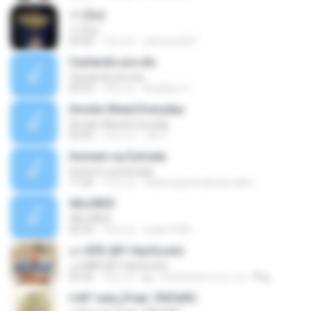
가 (Go)
가 (Go)
03:20
12년 전
nameun327
Cantando pra ela
Cantando pra ela
03:05
14년 전
Ariádine V.
Smoke Weed Everyday
Smoke Weed Everyday
03:05
13년 전
Jvb T.
Homem na Estrada
Homem na Estrada
11:06
17년 전
fabionogueiradecarvalho
VALORES
VALORES
02:54
12년 전
walef1996
เอาดีดีดิ (BY HanSooIn)
เอาดีดีดิ (BY HanSooIn)
03:36
10년 전
◣ ๏ HanSooIn สาขา 2 ๏ ◥ ◣.
ґ«№°»юїц (Feat. їЎАПё®)