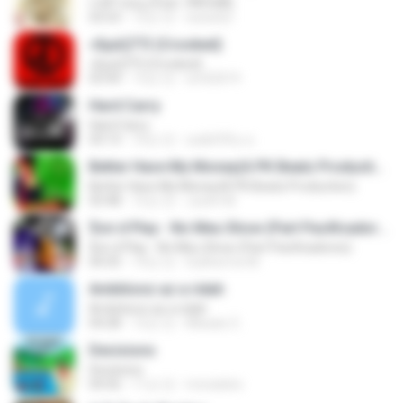
ґ«№°»юїц (Feat. їЎАПё®)
03:53
12년 전
swisshj1
»ßµüÇÏ°Ô (Crooked)
»ßµüÇÏ°Ô (Crooked)
03:44
13년 전
sm02019
Hard Carry
Hard Carry
03:13
10년 전
อม&#39;ม ย.
Better Have My Money(A PK Beatz Production)
Better Have My Money(A PK Beatz Production)
03:48
12년 전
Justin M.
$on d Play - No Meu Show (Part Pacificadores)
$on d Play - No Meu Show (Part Pacificadores)
04:35
14년 전
Guilherme M.
Ambitionz az a ridah
Ambitionz az a ridah
04:28
12년 전
MiisaeL E.
Decisions
Decisions
04:56
11년 전
moraisleo