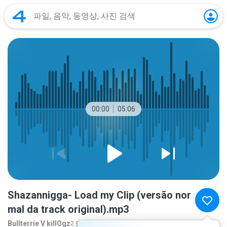
00:00
05:06
Shazannigga- Load my Clip (versão nor
mal da track original).mp3
Bullterrie V killOgz
2 달 전
더 보기...