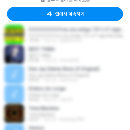
일부 파일이 숨겨져 있음
앱에서 계속하기
0 0 0 0 0 0 0 0 0 eu sou artigo 157 o 5° vigia RaCioNaiS MCS
0 0 0 0 0 0 0 0 0 eu sou artigo 157 o 5° vigia RaCioNaiS MCS
14:36
13년 전
guilherme S.
BEST THING
BEST THING
03:34
13년 전
monrak M.
Dee Jay Sidinei Alves (O Original)
Dee Jay Sidinei Alves (O Original)
04:53
15년 전
nisitmodi
Efeitos do Longe
Efeitos do Longe
03:22
10년 전
caio M.
Time Machine
Time Machine
03:27
15년 전
kunkang1981
History