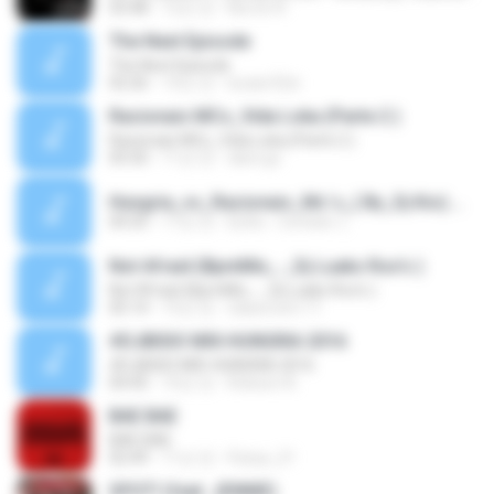
03:48
12년 전
Norvin R.
The Next Episode
The Next Episode
02:26
14년 전
lucasr32zi
Racionais MCs_Vida Loka (Parte 2 )
Racionais MCs_Vida Loka (Parte 2 )
05:50
11년 전
dario.jjc
Hungria_vs_Racionais_Mc´s_( By_Dj Kio).mp3
04:35
17년 전
Dj Kio - Contato: (.
Not Afraid (BpmMix_-_Dj Luaks Rox's )
Not Afraid (BpmMix_-_Dj Luaks Rox's )
05:14
15년 전
classroom.11
#DJBISIO MIX-HUNGRIA 2016
#DJBISIO MIX-HUNGRIA 2016
04:45
10년 전
Robson A.
BAE BAE
BAE BAE
02:49
11년 전
Fistya_21
SPOT! (feat. JENNIE)