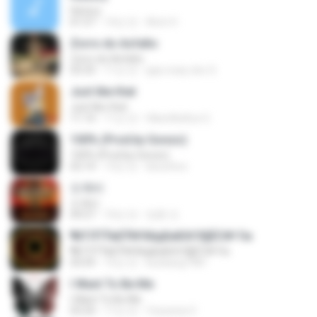
History
01:57
14년 전
Alvin H.
Zorro do Asfalto
Zorro do Asfalto
03:33
11년 전
jaja crazy doc S.
Just like that
Just like that
11:14
11년 전
HikenNoAce G.
100% (Prod.by Gonzo)
100% (Prod.by Gonzo)
02:14
13년 전
ikeunhoo
도깨비
도깨비
04:27
10년 전
정훈 안.
¶йТЛТЎвЕЎ№ХйдБиБХґЗ§ЁС№·Гм
¶йТЛТЎвЕЎ№ХйдБиБХґЗ§ЁС№·Гм
03:59
15년 전
kunkang1981
I Want To Be Me
I Want To Be Me
03:24
11년 전
Yessenia V.