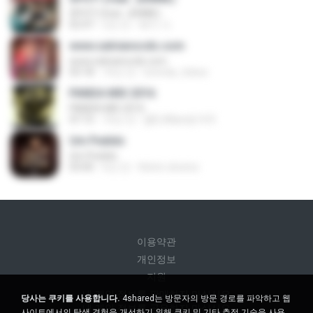
SPOT! (feat. JENNIE)
02:47
2년 전
혜지 서.
www.salvianocds.com
www.salvianocds.com
03:18
10년 전
brenda_teless
PANDA MIX 2016
PANDA MIX 2016
47:15
10년 전
@DJMandy14 R.
Um Pedido
Um Pedido
03:00
6년 전
Kelvin oliveira
이용약관
개인정보
지원
내 개인 정보를 판매하지 마십시오
당사는 쿠키를 사용합니다.
4shared는 방문자의 방문 경로를 파악하고 웹
내 개인 정보를 공유하지 마십시오
사이트에서의 탐색 경험을 개선하기 위해 쿠키 및 기타 추적 기술을 사용