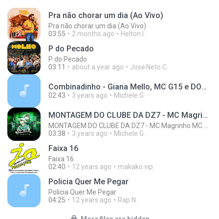
Pra não chorar um dia (Ao Vivo)
Pra não chorar um dia (Ao Vivo)
03:55
2 months ago
Helton I.
P do Pecado
P do Pecado
03:11
about a year ago
Josė Neto C.
Combinadinho - Giana Mello, MC G15 e DONATTO (Clipe Oficial)-Giana Mello.mp3
02:43
3 years ago
Michele G.
MONTAGEM DO CLUBE DA DZ7 - MC Magrinho MC MN ( DJ GU NETO & DJ CAUA 015 )
MONTAGEM DO CLUBE DA DZ7 - MC Magrinho MC MN ( DJ GU NETO & DJ CAUA 015 )
03:38
3 years ago
Michele G.
Faixa 16
Faixa 16
02:40
12 years ago
makako.vip
Policia Quer Me Pegar
Policia Quer Me Pegar
04:25
12 years ago
Rap N.