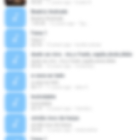
04:20
11 years ago
Eudes R.
Beatriz Andrade
Beatriz Andrade
1:05:45
16 years ago
Tgc_
Faixa 1
Faixa 1
02:54
12 years ago
lucelio.seixas
duelo ao vivo.. mc,s frank, sapão,dodo,tikão
duelo ao vivo.. mc,s frank, sapão,dodo,tikão
05:55
16 years ago
mcdodorj
a casa ao lado
a casa ao lado
05:17
11 years ago
alice V.
Inolvidable
Inolvidable
03:19
12 years ago
Camila L.
simião inos da harpa
simião inos da harpa
04:43
12 years ago
visaocarlos
Faixa 1