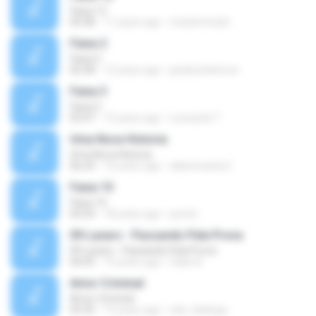
Faixa 12
05:08
11 years ago
muhammad I.
Faixa 2
Faixa 2
02:58
12 years ago
jardesonlennon
Faixa 3
Faixa 3
03:47
15 years ago
Leonardo T.
Uma Nova Historia
Uma Nova Historia
06:24
16 years ago
aldeoncarlos1
Faixa 10
Faixa 10
04:34
18 years ago
josnet
09 Lazaro - Passando Pela Prova
09 Lazaro - Passando Pela Prova
04:05
15 years ago
Fabio B.
Amor Criminal
Amor Criminal
03:35
15 years ago
edu_kalango