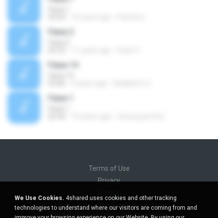
Faixa 1
03:03
16 years ago
Patrick H.
Faixa 2
Faixa 2
02:52
11 years ago
Ozair C.
Faixa 14
Faixa 14
03:06
9 years ago
Adalberto O.
Faixa 1
Faixa 1
02:46
15 years ago
chryssy.perfect
Terms of Use
Privacy
Support
We Use Cookies.
4shared uses cookies and other tracking
Do not sell my personal information
technologies to understand where our visitors are coming from and
Do not share my personal information
improve your browsing experience on our Website. By using our