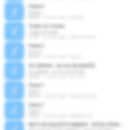
Faixa 6
Faixa 6
04:30
14 years ago
Maxiel L.
Todas as Coisas
Todas as Coisas
07:31
16 years ago
aldeoncarlos1
Faixa 5
Faixa 5
06:19
12 years ago
Rap N.
mc daleste - eu sou da leste(2)
mc daleste - eu sou da leste(2)
05:03
11 years ago
joe_bzs
Faixa 1
Faixa 1
05:10
17 years ago
diegominucelli
Faixa 7
Faixa 7
04:02
12 years ago
Wellington S.
MC'S GÁ DALESTE DANADO - ESTILO PESADO