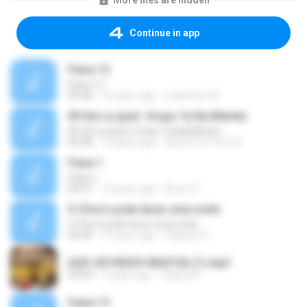
More files are hidden
Continue in app
Faixa 12
Faixa 12
05:08
13 years ago
washinton B.
09 Sei La (part. Grupo Ta Na Mente)
09 Sei La (part. Grupo Ta Na Mente)
03:38
15 years ago
GRUPO STYLLO X
Faixa 1
Faixa 1
03:57
14 years ago
Bruno D.
O Choro pode durar uma noite
O Choro pode durar uma noite
05:44
13 years ago
Fabiana A.
AUD-20190329-WA0156 (1).mp3
04:04
7 years ago
Juliana R.
Faixa 12