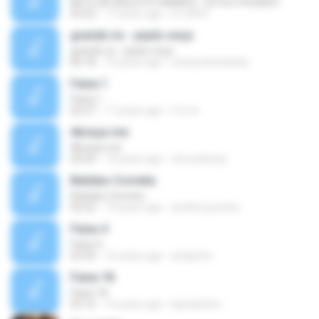
MC'S GÁ DALESTE DANADO - ESTILO PESADO
03:22
17 years ago
DJ GÁ B.
grande rio - paulo onça
grande rio - paulo onça
06:18
10 years ago
interpretecharles
Faixa 1
Faixa 1
02:27
17 years ago
f.d.c.b
Abraça-me
Abraça-me
03:54
14 years ago
chicoafarias
Batidao Corneta
Batidao Corneta
02:52
19 years ago
amilton.juninho
Faixa 4
Faixa 4
03:34
16 years ago
andiynho
Faixa 18
Faixa 18
03:16
16 years ago
kaioekelvin