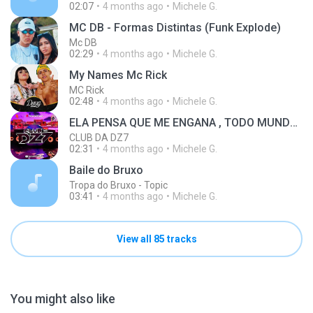
02:07
4 months ago
Michele G.
MC DB - Formas Distintas (Funk Explode)
Mc DB
02:29
4 months ago
Michele G.
My Names Mc Rick
MC Rick
02:48
4 months ago
Michele G.
ELA PENSA QUE ME ENGANA , TODO MUNDO TE CONHECE , NOVINHA SEM VERGONHA - MC LEVIN ( CLUB DA DZ7 )
CLUB DA DZ7
02:31
4 months ago
Michele G.
Baile do Bruxo
Tropa do Bruxo - Topic
03:41
4 months ago
Michele G.
View all 85 tracks
You might also like