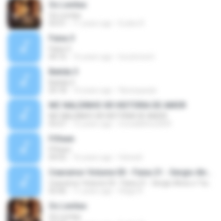
Os Levitas
Os Levitas
03:51
11 years ago
Eudes R.
Faixa 3
Faixa 3
04:16
16 years ago
locutoresnt
Batida 3
Batida 3
03:18
14 years ago
flaviospaula
MC NALDINHO SR HISTÓRIA DE AMOR
MC NALDINHO SR HISTÓRIA DE AMOR
03:27
15 years ago
mcnaldinho2009
Fifteen
Fifteen
04:55
16 years ago
felreis6
Cearamor Volume 03 - Faixa 21 - Sergio Alves e Tiaguinho
Cearamor Volume 03 - Faixa 21 - Sergio Alves e Tiaguinho
02:06
11 years ago
Hiago R.
Os Levitas
Os Levitas