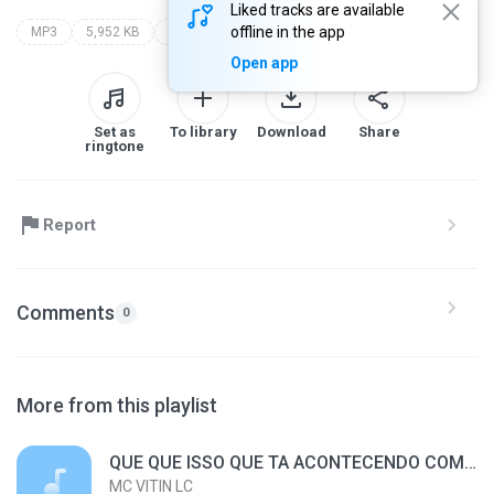
Liked tracks are available
offline in the app
MP3
5,952 KB
bandida eu que fui o erro que aconteceu na sua vida
Open app
Set as
To library
Download
Share
ringtone
Report
Comments
0
More from this playlist
QUE QUE ISSO QUE TA ACONTECENDO COMIGO (VIDEO CLIPE OFICIAL)
MC VITIN LC