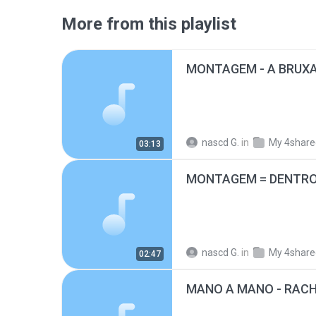
More from this playlist
MONTAGEM - A BRUX
nascd G.
in
My 4share
03:13
MONTAGEM = DENTRO 
nascd G.
in
My 4share
02:47