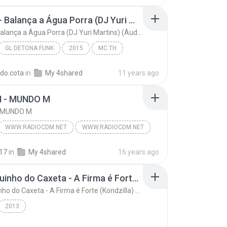
MC TH - Balança a Água Porra (DJ Yuri Martins) (Áudio Oficial) Lançamento 2016
MC TH - Balança a Água Porra (DJ Yuri Martins) (Áudio Oficial) Lançamento 2016
GL DETONA FUNK
2015
MC TH
MC TH - Balança a Água Porra (DJ Yuri Martins) (Áu...
Funk
rdo.cota
in
My 4shared
11 years ago
 - MUNDO M
- MUNDO M
WWW.RADIOCDM.NET
WWW.RADIOCDM.NET
- MUNDO M
Funk
17
in
My 4shared
16 years ago
Mc Neguinho do Caxeta - A Firma é Forte (Kondzilla) Lançamento 2013
Mc Neguinho do Caxeta - A Firma é Forte (Kondzilla) Lançamento 2013
2013