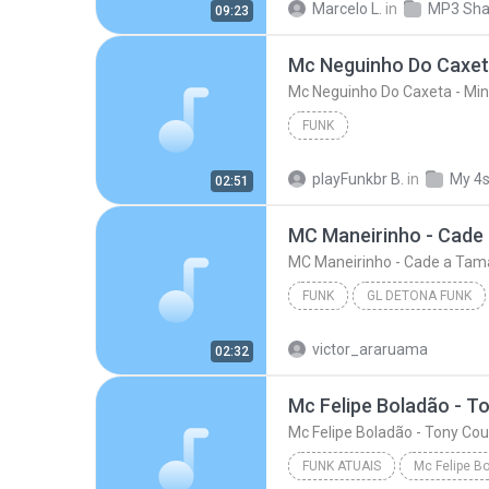
Marcelo L.
in
MP3 Sha
09:23
FUNK
playFunkbr B.
in
My 4
02:51
FUNK
GL DETONA FUNK
MC Maneirinho - Cade a Tamara (DJ Y
victor_araruama
02:32
Mc Felipe Boladão - T
Mc Felipe Boladão - Tony Cou
FUNK ATUAIS