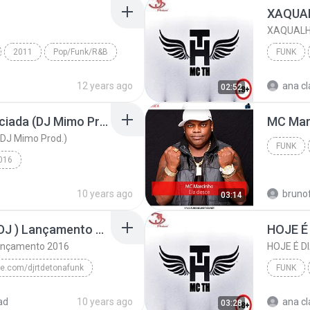
XAQUALHA
2011
Pop/Funk/R&B
FUNK
 (Enchante)
12 years ago
ana cl
02:52
Mc Jk - Mulher Diferenciada (DJ Mimo Prod.)
MC Marc
(DJ Mimo Prod.)
FUNK
016
MC JK
Funk
10 years ago
bruno
03:14
Tudo de Bom ( Perera DJ ) Lançamento 2016
Lançamento 2016
e.com/djrtdetonafunk
FUNK
Tudo de Bom ( Perera DJ ) Lançamento 2016
MC Livinho
ad
10 years ago
ana cl
03:28