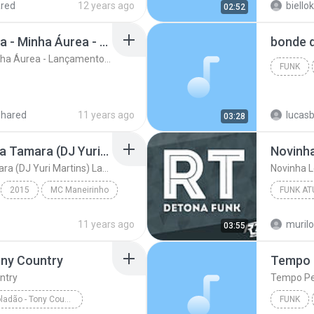
red
12 years ago
biello
02:52
Mc Neguinho Do Caxeta - Minha Áurea - Lançamento 2015
Mc Neguinho Do Caxeta - Minha Áurea - Lançamento 2015
FUNK
shared
11 years ago
lucas
03:28
MC Maneirinho - Cade a Tamara (DJ Yuri Martins) Lançamento Oficial 2015
Novinh
MC Maneirinho - Cade a Tamara (DJ Yuri Martins) Lançamento Oficial 2015
Novinha 
2015
MC Maneirinho
FUNK AT
uri Martins) La...
Funk
2016
11 years ago
murilo
03:55
ony Country
Tempo 
ntry
Tempo Pe
Mc Felipe Boladão - Tony Country
FUNK