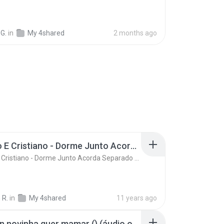
G.
in
My 4shared
2 months ago
Ze Neto E Cristiano - Dorme Junto Acorda Separado - Top 20 Sertanejas de 2015
Ze Neto E Cristiano - Dorme Junto Acorda Separado - Top 20 Sertanejas de 2015
 R.
in
My 4shared
11 years ago
Mc kevin novinha quer mamar () (áudio oficial)