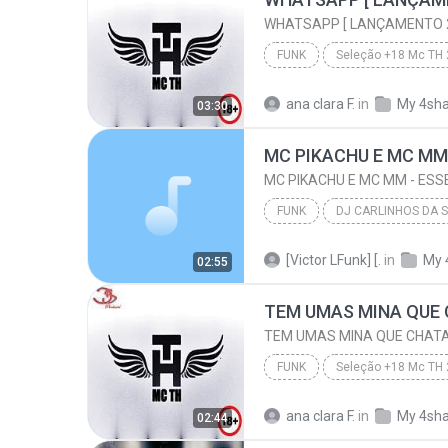
WHATSAPP [ LANÇAMENTO 2
FUNK
Seleção +18 Mc TH
WHATSAPP [ LANÇAMENTO 2016 ]
ana clara F.
in
My 4sh
03:30
FUNK
DJ CARLINHOS DA S.R ( CONTATO PRA 
[Victor LFunk] [.
in
My 
02:55
MC PIKACHU E MC MM - ESSE É MEU PROCEDE (
FUNK
Seleção +18 Mc TH
TEM UMAS MINA QUE CHATA MAIS DE MADRUGADA CHORA
ana clara F.
in
My 4sh
02:44