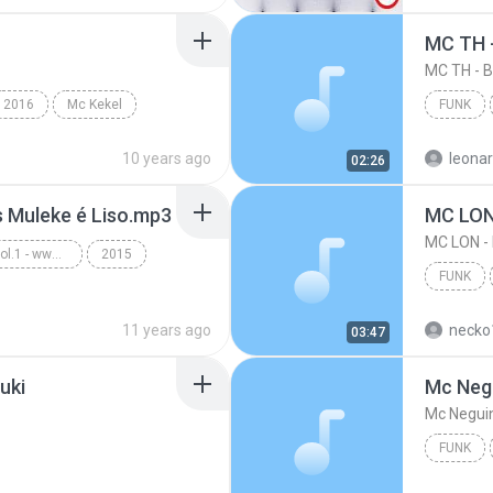
2016
Mc Kekel
FUNK
10 years ago
leona
02:26
s Muleke é Liso.mp3
MC LON
MC LON 
Funk Ostentação - Vol.1 - www.musicasparabaixar.org
2015
FUNK
Funk
MC LON 
11 years ago
necko
03:47
uki
FUNK