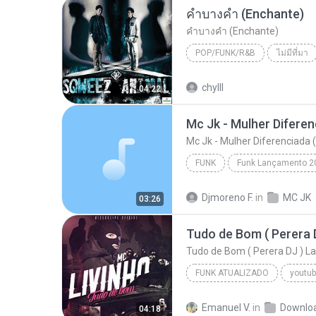
คำบางคำ (Enchante)
คำบางคำ (Enchante)
POP/FUNK/R&B
ไม่มีที่มา
SQWEEZ ANIMAL
คำบางคำ
chylll
04:22
Mc Jk - Mulher Diferenciada 
FUNK
Funk Lançamento 2
Mc Jk - Mulher Diferenciada (DJ Mimo Prod.)
Djmoreno F.
in
MC JK
03:26
Tudo de Bom ( Perera DJ ) 
FUNK ATUALIZADO
youtub
2016
Emanuel V.
in
Downlo
04:18