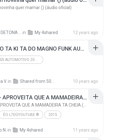
novinha quer mamar () (áudio oficial)
DIEGO DETONA FUNK D.
in
My 4shared
12 years ago
05 PALIO TA KI TA DO MAGNO FUNK AUTOMOTIVO VOLUME 01.mp3
FUNK BASS AUTOMOTIVO 2016 LANÇAMENTOS
A KI TA DO MAGNO
2015
a V.
in
FUNK BASS AUTOMOTIVO 2016 LANÇAMENTOS
Shared from 5017A
10 years ago
MC TH - APROVEITA QUE A MAMADEIRA TA CHEIA (LANÇAMENTO OFICIAL 2015)
MC TH - APROVEITA QUE A MAMADEIRA TA CHEIA (LANÇAMENTO OFICIAL 2015)
ÉO L7DÚYOUTUBE ®
2015
www.youtube.com/L7FunkOficial
o N.
in
My 4shared
11 years ago
MC TH - APROVEITA QUE A MAMADEIRA TA CHEIA (LANÇAM...
FUNK