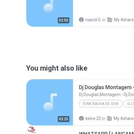
nascd G.
in
My 4share
02:50
You might also like
Dj Douglas Montagem - Dj Do
FUNK RACHA DE SOM
Funk Racha de Som
kelve.22
in
My 4share
03:25
Dj Douglas Montagem - Dj Douglas Boladao
WHATSAPP [ LANÇAME