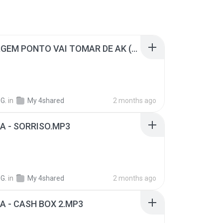
MONTAGEM PONTO VAI TOMAR DE AK ((BOLADO DJ ES)).mp3
G.
in
My 4shared
2 months ago
A - SORRISO.MP3
G.
in
My 4shared
2 months ago
A - CASH BOX 2.MP3