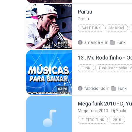
Funk Atualizado
Partiu
Partiu
BAILE FUNK
Mc Kekel
Baile Funk
Partiu
amanda R.
in
Funk
03:27
13 . Mc Rodolfinho - O
FUNK
Va - www.musicasparabaixar.org
fabricio_3d
in
Funk
03:26
Mega funk 2010 - Dj Yu
Mega funk 2010 - Dj Yuuki
ELETRO FUNK
2010