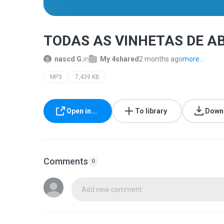
TODAS AS VINHETAS DE A
nascd G.
in
My 4shared
2 months ago
more...
MP3
7,439 KB
Open in...
To library
Down
Comments
0
Add new comment