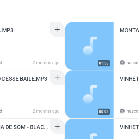
A.MP3
d
2 months ago
nascd 
01:58
DESSE BAILE.MP3
VINHET
d
2 months ago
nascd 
00:05
MANO A MANO - RACHA DE SOM - BLACK CDS O REI DA QUALIDADE.mp3
VINHET