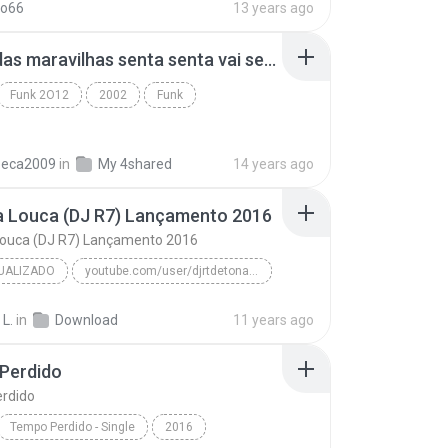
ko66
13 years ago
bonde das maravilhas senta senta vai senta.mp3
Funk 2O12
2002
Funk
beca2009
in
My 4shared
14 years ago
a Louca (DJ R7) Lançamento 2016
Louca (DJ R7) Lançamento 2016
UALIZADO
youtube.com/user/djrtdetonafunk
MC Menor da VG
 L.
in
Download
11 years ago
Novinha Louca (DJ R7) Lançamento 2016
Funk Atualizado
Perdido
rdido
Tempo Perdido - Single
2016