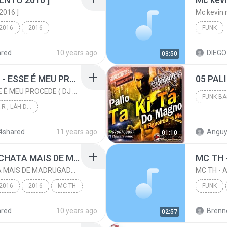
016 ]
Mc kevin 
 2016
2016
FUNK
MC TH
Funk
ared
10 years ago
03:50
MC PIKACHU E MC MM - ESSE É MEU PROCEDE ( DJ CARLINHOS DA S.R )
MC PIKACHU E MC MM - ESSE É MEU PROCEDE ( DJ CARLINHOS DA S.R )
DJ CARLINHOS DA S.R , LÁH DA SÃO RAFAEL .
PALIO T
PRODUÇÃO 011-9...
4shared
11 years ago
Anguy
01:10
 DJ CARLI...
Funk
TEM UMAS MINA QUE CHATA MAIS DE MADRUGADA CHORA ♫ [LANÇAMENTO 2015]
TEM UMAS MINA QUE CHATA MAIS DE MADRUGADA CHORA ♫ [LANÇAMENTO 2015]
 2016
2016
MC TH
FUNK
 ♫ ...
Funk
ared
10 years ago
Brenn
02:57