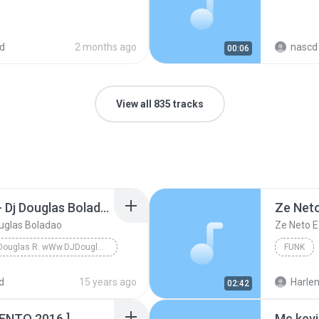
d
2 months ago
nascd 
00:06
View all 835 tracks
Dj Douglas Montagem - Dj Douglas Boladao
uglas Boladao
DJ Douglas R. wWw.DJDouglasR.Blogspot.com (32)99071077 msn djdouglasricardo@live.com
FUNK
DJ Douglas R. wWw.DJDouglasR.Blogspot.com (32)9907...
d
15 years ago
Harlen
02:42
NTO 2016 ]