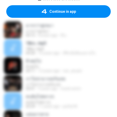
Continue in app
มากกว่าฝูงหมา
มากกว่าฝูงหมา
04:15
8 years ago
พี่ อ.
18ฝน .mp3
18ฝน .mp3
04:30
10 years ago
สิ่ที่เหลือคือลมหายใจ .
คิวต่อไป
คิวต่อไป
04:11
12 years ago
vee_anusin
เราไม่น่ามาเจอกันเลย
เราไม่น่ามาเจอกันเลย
04:41
9 years ago
munin arom
คบฉันไปพลางๆ
คบฉันไปพลางๆ
03:29
11 years ago
puifai.04
แค่อยากตาย