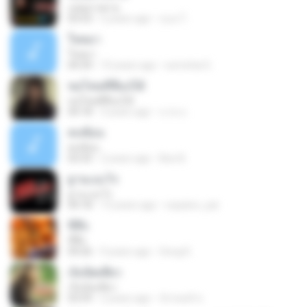
แค่อยากตาย
03:53
5 years ago
กุเอง ไ.
ใจหมา
ใจหมา
04:34
10 years ago
somchai G.
ขอโทษที่ลืมบ่ได้
ขอโทษที่ลืมบ่ได้
04:18
3 years ago
นาย น.
คบซ้อน
คบซ้อน
03:33
2 years ago
Bee B.
ฐานะอะไร
ฐานะอะไร
04:18
13 years ago
oopaioo_pai
ขี้หึง
ขี้หึง
04:26
9 years ago
Song K.
เจ็บนิดเดียว
เจ็บนิดเดียว
03:59
2 years ago
จักรพงศ์ ช.