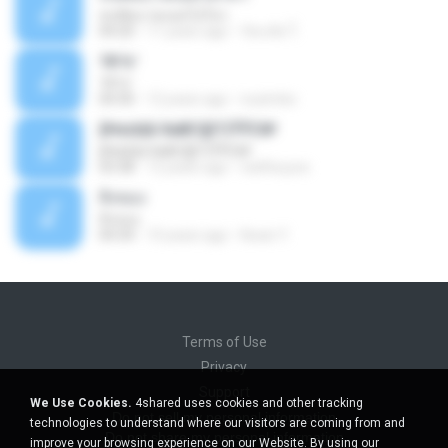
ทนพิษบาดแผลไม่ไหว
04:20
11 years ago
รัตนชัย ใ.
18 ½¹
18 ½¹
04:30
12 years ago
nuzimbo
ўНє¤Ші·ХиВС§ГСЎЎС№
ўНє¤Ші·ХиВС§ГСЎЎС№
03:38
12 years ago
nattha.poo
สิ่งของ
สิ่งของ
04:34
10 years ago
Kwan Y.
Terms of Use
Privacy
Support
We Use Cookies.
4shared uses cookies and other tracking
Do not sell my personal information
technologies to understand where our visitors are coming from and
Do not share my personal information
improve your browsing experience on our Website. By using our