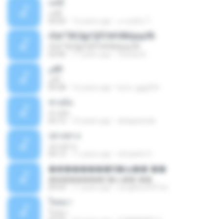
แค่มี
แค่มี
04:05
12 years ago
นายสุชิน ใ.
гЁаГТВС§µГ§ЎС№НВЩидЛБ
гЁаГТВС§µГ§ЎС№НВЩидЛБ
03:40
11 years ago
Vanida A.
¿éÒ
¿éÒ
04:38
16 years ago
bum_ggg333
ช่างมัน
ช่างมัน
05:12
10 years ago
dataparinda
ปลายทาง
ปลายทาง
04:13
11 years ago
ohhaehh O.
��ͨ������Ѻ�ѹ��ʹ��
��ͨ������Ѻ�ѹ��ʹ��
04:59
11 years ago
songkhun591ics
ใจหมา
ใจหมา