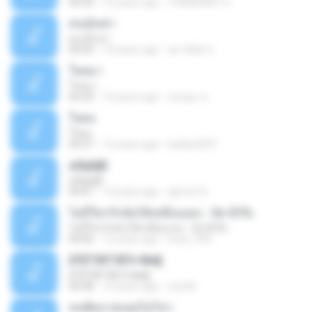
04:34
10 years ago
THANAWAT S.
คนเย็นชา
คนเย็นชา
04:00
10 years ago
สุธาทิพย์ ข.
ใจหมา
ใจหมา
04:34
10 years ago
ทองพูน ช.
ใจคอ
ใจคอ
03:57
12 years ago
kukkai3031
аЛµШјЕ
аЛµШјЕ
04:01
13 years ago
apricot Q.
ไม่มีใครรักฉันได้เหมือนเธอ - นัท มีเรีย
ไม่มีใครรักฉันได้เหมือนเธอ - นัท มีเรีย
04:06
13 years ago
hose_999
ўТўТЗКТЗЕУ«Фи§
ўТўТЗКТЗЕУ«Фи§
04:38
12 years ago
mai M.
ทนพิษบาดแผลไม่ไหว