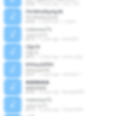
05:00
12 years ago
moo_1241
ЎНґЛ№иНВдґйдЛБ
ЎНґЛ№иНВдґйдЛБ
04:03
12 years ago
c_kudo1
กอดคนนอกใจ
กอดคนนอกใจ
04:19
11 years ago
baim4321
гЁ§иТВ
гЁ§иТВ
04:31
12 years ago
nonot_enjoy
№йУаµзБбЎйЗ
№йУаµзБбЎйЗ
03:41
11 years ago
nutnichar T.
��ҡѺ���
��ҡѺ���
04:36
13 years ago
kanwika2930
กอดคนนอกใจ
กอดคนนอกใจ
04:19
12 years ago
Yimyim2534