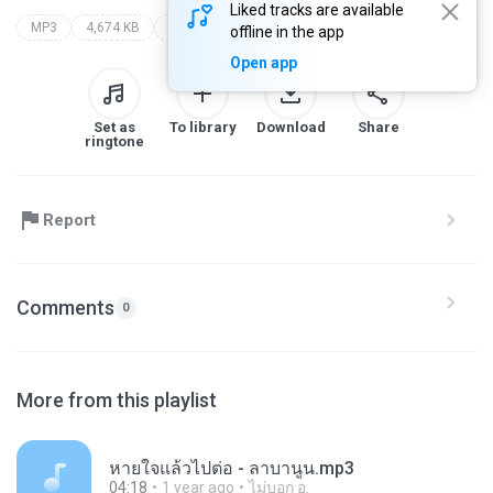
Liked tracks are available
MP3
4,674 KB
Top 40
วงกางเกง
ўт§аў§µсз·хи1
offline in the app
Open app
Set as
To library
Download
Share
ringtone
Report
Comments
0
More from this playlist
หายใจแล้วไปต่อ - ลาบานูน.mp3
04:18
1 year ago
ไม่บอก อ.