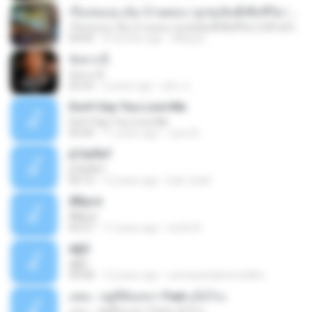
เรื่องของกู-เอ็ม บ้านดอน | ลูกทุ่งอินดี้เพื่อชีวิต | LIVE & RAW | Jang Wa MUSIC
เรื่องของกู-เอ็ม บ้านดอน | ลูกทุ่งอินดี้เพื่อชีวิต | LIVE & RAW | Jang Wa MUSIC
04:04
4 months ago
Wang K.
จังหวะนี้
จังหวะนี้
05:23
2 years ago
ยูริน ช.
Don't Say You Love Me
Don't Say You Love Me
03:44
11 years ago
Juno B.
јСЗаЎиТ
јСЗаЎиТ
04:13
12 years ago
ball_thai4
ÃÑ¡á·é
ÃÑ¡á·é
05:27
11 years ago
wichit K.
à§Ò
à§Ò
04:58
12 years ago
Lamduandiamondfilm
แดน - ฤดูที่ฉันเหงา Feat.แป้งโกะ
แดน - ฤดูที่ฉันเหงา Feat.แป้งโกะ