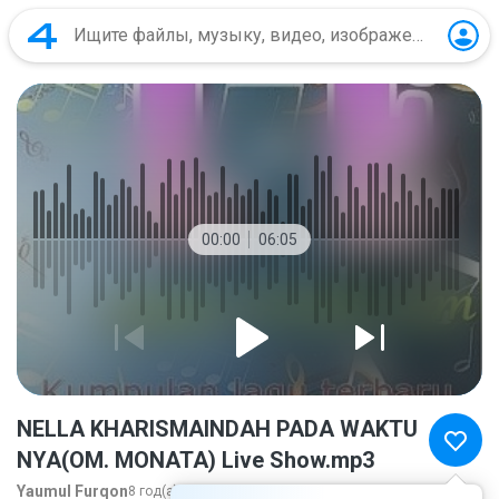
00:00
06:05
NELLA KHARISMAINDAH PADA WAKTU
NYA(OM. MONATA) Live Show.mp3
Yaumul Furqon
8 год(а) назад
ещё...