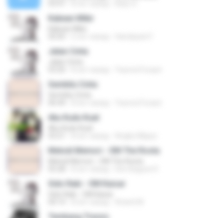
03:47
8 лет назад
Bayu S.
Kakean Mikir
Kakean Mikir
05:05
6 лет назад
Handayani F.
Jalan Cinta
Jalan Cinta
03:20
8 лет назад
Yaumul Furqon
Sembilu Cinta
Sembilu Cinta
06:44
8 лет назад
Yaumul Furqon
Aku Kudu Kuat
Aku Kudu Kuat
03:21
8 лет назад
Angka Wijaya
Melodi Memori - OM The Rosta
Melodi Memori - OM The Rosta
05:28
8 лет назад
Den Bagues K.
Sido Rabi - OM Kaisar
Sido Rabi - OM Kaisar
04:14
8 лет назад
Arianti M.
Tembang Tresno