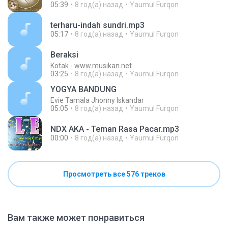
05:39
8 год(а) назад
Yaumul Furqon
terharu-indah sundri.mp3
05:17
8 год(а) назад
Yaumul Furqon
Beraksi
Kotak - www.musikan.net
03:25
8 год(а) назад
Yaumul Furqon
YOGYA BANDUNG
Evie Tamala Jhonny Iskandar
05:05
8 год(а) назад
Yaumul Furqon
NDX AKA - Teman Rasa Pacar.mp3
00:00
8 год(а) назад
Yaumul Furqon
Просмотреть все 576 треков
Вам также может понравиться