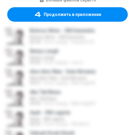
Больше файлов скрыто
Продолжить в приложении
Bohoso Moto - OM Danendra
Bohoso Moto - OM Danendra
05:34
8 лет назад
hariyanto75
Banyu Langit
Banyu Langit
05:06
8 лет назад
suw S.
Alon Alon Wae - Duta Nirwana
Alon Alon Wae - Duta Nirwana
03:57
8 лет назад
Mamoagil M.
Aku Tak Biasa
Aku Tak Biasa
04:44
8 лет назад
Mamoagil M.
Ayah - OM Lagista
Ayah - OM Lagista
06:34
8 лет назад
Windha K.
Sebuah Kisah Klasik