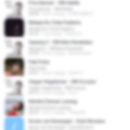
Pria Idaman - OM Adella
Pria Idaman - OM Adella
08:06
8 лет назад
DJADJANG D.
Betapa Ku Cinta Padamu
Betapa Ku Cinta Padamu
06:02
год назад
Roslan R.
Sayang 3 - OM New Kendedes
Sayang 3 - OM New Kendedes
05:35
8 лет назад
Muhamad N.
Pak Polisi
Pak Polisi
03:57
8 лет назад
Opick O.
Vegan Vegetarian - OM Scorpio
Vegan Vegetarian - OM Scorpio
04:12
8 лет назад
Su S.
Nembe Demen Lanang
Nembe Demen Lanang
05:09
8 лет назад
Triana M.
Kowe Lan Kenangan - Duta Nirwana
Kowe Lan Kenangan - Duta Nirwana