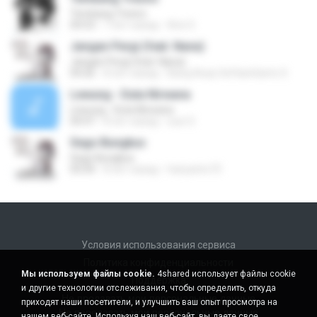
Tembang Tresno
04:53
7 лет назад
Arie S.
Jangan Pergi (feat. Nana)
Jangan Pergi (feat. Nana)
04:26
8 лет назад
Bang Asep SeftianGiarto S.
Lewung - Duta Nirwana
Lewung - Duta Nirwana
04:47
8 лет назад
suw S.
Sego Bungkus
Sego Bungkus
05:04
8 лет назад
hariyanto75
Условия использования сервиса
Политика конфиденциальности
Мы используем файлы cookie.
4shared использует файлы cookie
Поддержка
и другие технологии отслеживания, чтобы определить, откуда
Не продавать мои персональные данные
приходят наши посетители, и улучшить ваш опыт просмотра на
Не передавать мои персональные данные
нашем веб-сайте. Используя наш веб-сайт, вы даете свое