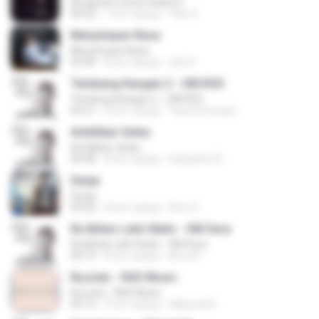
Betapa Ku Cinta Padamu
06:02
7 лет назад
Yani O.
Menyimpan Rasa
Menyimpan Rasa
03:30
8 лет назад
rifki A.
Tembang Kangen 2 - OM RGS
Tembang Kangen 2 - OM RGS
05:21
8 лет назад
Yaumul Furqon
Ambilkan Gelas
Ambilkan Gelas
04:58
8 лет назад
hariyanto75
Senja
Senja
04:26
8 лет назад
Rino A.
Ra Ikhlas Lahir Batin - OM Sera
Ra Ikhlas Lahir Batin - OM Sera
04:19
8 лет назад
Nova R.
RaJodo - RAS Music
RaJodo - RAS Music
05:13
9 лет назад
Wahyudi B.