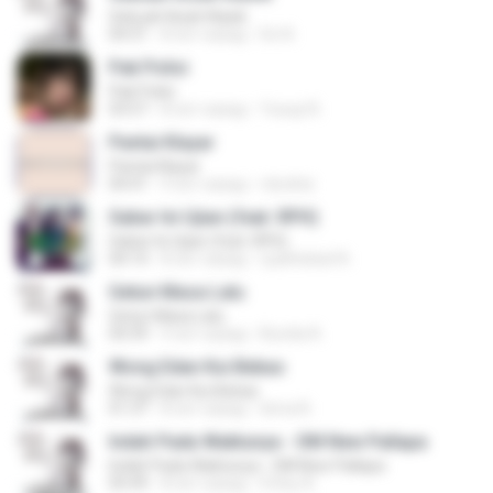
Sebuah Kisah Klasik
04:31
8 лет назад
Do N.
Pak Polisi
Pak Polisi
03:57
8 лет назад
Yusup N.
Pantai Klayar
Pantai Klayar
04:41
9 лет назад
rdockta
Sabar Ini Ujian (feat. RPH)
Sabar Ini Ujian (feat. RPH)
04:14
8 лет назад
syahhebat N.
Getun Masa Lalu
Getun Masa Lalu
04:39
9 лет назад
Bunda A.
Wong Edan Kui Bebas
Wong Edan Kui Bebas
01:37
8 лет назад
bima N.
Indah Pada Waktunya - OM New Pallapa
Indah Pada Waktunya - OM New Pallapa
05:49
8 лет назад
EViey A.