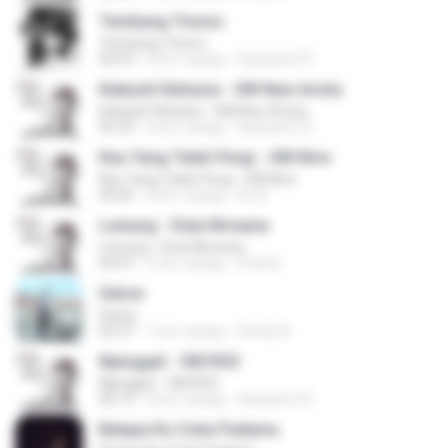
Tembang Tresno
Tembang Tresno
04:53
8 лет назад
hariyanto75
Kekasih Rahasia - OM New Arista
Kekasih Rahasia - OM New Arista
05:33
8 лет назад
hariyanto75
Kau Yang Telah Pergi - OM Nirw
Kau Yang Telah Pergi - OM Nirw
05:05
8 лет назад
Do N.
Lewung - Duta Nirwana
Lewung - Duta Nirwana
04:47
9 лет назад
Fredi A.
Selow
Selow
03:37
7 лет назад
Sendy A.
Njangget - OM RGS
Njangget - OM RGS
06:15
8 лет назад
hariyanto75
Betapa Ku Cinta Padamu