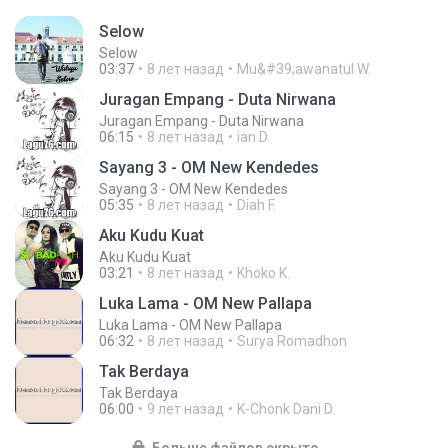
Selow
Selow
03:37
8 лет назад
Mu&#39;awanatul W.
Juragan Empang - Duta Nirwana
Juragan Empang - Duta Nirwana
06:15
8 лет назад
ian D.
Sayang 3 - OM New Kendedes
Sayang 3 - OM New Kendedes
05:35
8 лет назад
Diah F.
Aku Kudu Kuat
Aku Kudu Kuat
03:21
8 лет назад
Khoko K.
Luka Lama - OM New Pallapa
Luka Lama - OM New Pallapa
06:32
8 лет назад
Surya Romadhon
Tak Berdaya
Tak Berdaya
06:00
9 лет назад
K-Chonk Dani D.