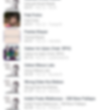
Sebuah Kisah Klasik
04:31
8년 전
Do N.
Pak Polisi
Pak Polisi
03:57
8년 전
Yusup N.
Pantai Klayar
Pantai Klayar
04:41
9년 전
rdockta
Sabar Ini Ujian (feat. RPH)
Sabar Ini Ujian (feat. RPH)
04:14
8년 전
syahhebat N.
Getun Masa Lalu
Getun Masa Lalu
04:39
9년 전
Bunda A.
Wong Edan Kui Bebas
Wong Edan Kui Bebas
01:37
8년 전
bima N.
Indah Pada Waktunya - OM New Pallapa
Indah Pada Waktunya - OM New Pallapa
05:49
8년 전
EViey A.