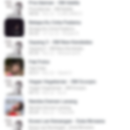
Pria Idaman - OM Adella
Pria Idaman - OM Adella
08:06
8년 전
DJADJANG D.
Betapa Ku Cinta Padamu
Betapa Ku Cinta Padamu
06:02
약 1년 전
Roslan R.
Sayang 3 - OM New Kendedes
Sayang 3 - OM New Kendedes
05:35
8년 전
Muhamad N.
Pak Polisi
Pak Polisi
03:57
8년 전
Opick O.
Vegan Vegetarian - OM Scorpio
Vegan Vegetarian - OM Scorpio
04:12
8년 전
Su S.
Nembe Demen Lanang
Nembe Demen Lanang
05:09
8년 전
Triana M.
Kowe Lan Kenangan - Duta Nirwana
Kowe Lan Kenangan - Duta Nirwana