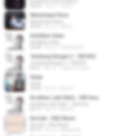
Betapa Ku Cinta Padamu
06:02
7년 전
Yani O.
Menyimpan Rasa
Menyimpan Rasa
03:30
8년 전
rifki A.
Ambilkan Gelas
Ambilkan Gelas
04:58
8년 전
hariyanto75
Tembang Kangen 2 - OM RGS
Tembang Kangen 2 - OM RGS
05:21
8년 전
Yaumul Furqon
Senja
Senja
04:26
8년 전
Rino A.
Ra Ikhlas Lahir Batin - OM Sera
Ra Ikhlas Lahir Batin - OM Sera
04:19
8년 전
Nova R.
RaJodo - RAS Music
RaJodo - RAS Music
05:13
9년 전
Wahyudi B.