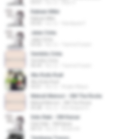
03:47
8년 전
Bayu S.
Kakean Mikir
Kakean Mikir
05:05
6년 전
Handayani F.
Jalan Cinta
Jalan Cinta
03:20
8년 전
Yaumul Furqon
Sembilu Cinta
Sembilu Cinta
06:44
8년 전
Yaumul Furqon
Aku Kudu Kuat
Aku Kudu Kuat
03:21
8년 전
Angka Wijaya
Melodi Memori - OM The Rosta
Melodi Memori - OM The Rosta
05:28
8년 전
Den Bagues K.
Sido Rabi - OM Kaisar
Sido Rabi - OM Kaisar
04:14
8년 전
Arianti M.
Tembang Tresno