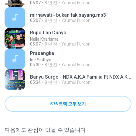
06:07
8 년 전
Yaumul Furqon
mirnawati - bukan tak sayang.mp3
05:07
8 년 전
Yaumul Furqon
Rupo Lan Dunyo
Nella Kharisma
05:07
8 년 전
Yaumul Furqon
Prasangka
Ine Sinthya
05:30
8 년 전
Yaumul Furqon
Banyu Surgo - NDX A.K.A Familia Ft NDX A.K.A Familia Karanganyar (Lirik).mp3
05:34
8 년 전
Yaumul Furqon
576 트랙 모두 보기
다음에도 관심이 있을 수 있습니다