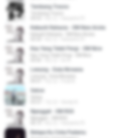
Tembang Tresno
Tembang Tresno
04:53
8년 전
hariyanto75
Kekasih Rahasia - OM New Arista
Kekasih Rahasia - OM New Arista
05:33
8년 전
hariyanto75
Kau Yang Telah Pergi - OM Nirw
Kau Yang Telah Pergi - OM Nirw
05:05
8년 전
Do N.
Lewung - Duta Nirwana
Lewung - Duta Nirwana
04:47
9년 전
Fredi A.
Selow
Selow
03:37
7년 전
Sendy A.
Njangget - OM RGS
Njangget - OM RGS
06:15
8년 전
hariyanto75
Betapa Ku Cinta Padamu