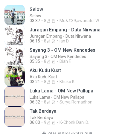
Selow
Selow
03:37
8년 전
Mu&#39;awanatul W.
Juragan Empang - Duta Nirwana
Juragan Empang - Duta Nirwana
06:15
8년 전
ian D.
Sayang 3 - OM New Kendedes
Sayang 3 - OM New Kendedes
05:35
8년 전
Diah F.
Aku Kudu Kuat
Aku Kudu Kuat
03:21
8년 전
Khoko K.
Luka Lama - OM New Pallapa
Luka Lama - OM New Pallapa
06:32
8년 전
Surya Romadhon
Tak Berdaya
Tak Berdaya
06:00
9년 전
K-Chonk Dani D.