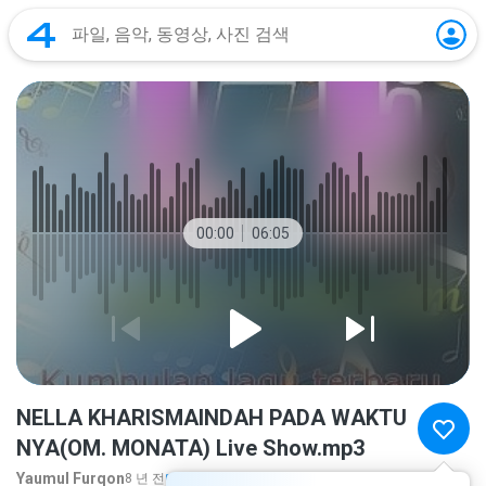
00:00
06:05
NELLA KHARISMAINDAH PADA WAKTU
NYA(OM. MONATA) Live Show.mp3
Yaumul Furqon
8 년 전
더 보기...