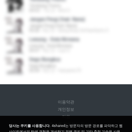
Tembang Tresno
04:53
7년 전
Arie S.
Jangan Pergi (feat. Nana)
Jangan Pergi (feat. Nana)
04:26
8년 전
Bang Asep SeftianGiarto S.
Lewung - Duta Nirwana
Lewung - Duta Nirwana
04:47
8년 전
suw S.
Sego Bungkus
Sego Bungkus
05:04
8년 전
hariyanto75
이용약관
개인정보
지원
내 개인 정보를 판매하지 마십시오
당사는 쿠키를 사용합니다.
4shared는 방문자의 방문 경로를 파악하고 웹
내 개인 정보를 공유하지 마십시오
사이트에서의 탐색 경험을 개선하기 위해 쿠키 및 기타 추적 기술을 사용