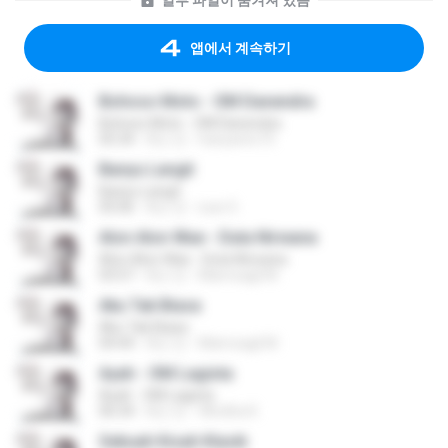
일부 파일이 숨겨져 있음
앱에서 계속하기
Bohoso Moto - OM Danendra
Bohoso Moto - OM Danendra
05:34
8년 전
hariyanto75
Banyu Langit
Banyu Langit
05:06
8년 전
suw S.
Alon Alon Wae - Duta Nirwana
Alon Alon Wae - Duta Nirwana
03:57
8년 전
Mamoagil M.
Aku Tak Biasa
Aku Tak Biasa
04:44
8년 전
Mamoagil M.
Ayah - OM Lagista
Ayah - OM Lagista
06:34
8년 전
Windha K.
Sebuah Kisah Klasik