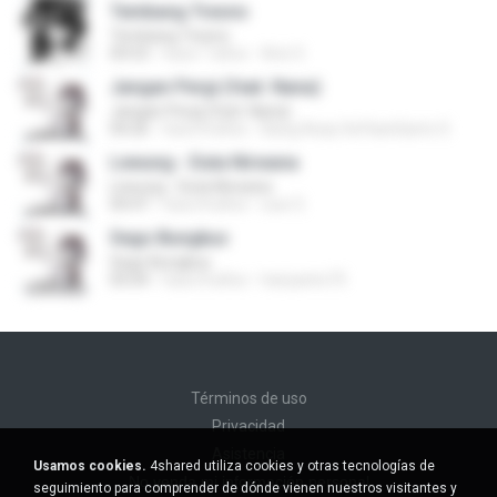
Tembang Tresno
Tembang Tresno
04:53
hace 7 años
Arie S.
Jangan Pergi (feat. Nana)
Jangan Pergi (feat. Nana)
04:26
hace 8 años
Bang Asep SeftianGiarto S.
Lewung - Duta Nirwana
Lewung - Duta Nirwana
04:47
hace 8 años
suw S.
Sego Bungkus
Sego Bungkus
05:04
hace 8 años
hariyanto75
Términos de uso
Privacidad
Asistencia
Usamos cookies.
4shared utiliza cookies y otras tecnologías de
No venda mi información personal
seguimiento para comprender de dónde vienen nuestros visitantes y