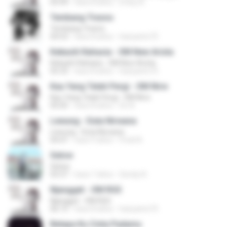
05:49
hace 8 años
EViey A.
Tembang Tresno
Tembang Tresno
04:53
hace 8 años
hariyanto75
Kekasih Rahasia - OM New Arista
Kekasih Rahasia - OM New Arista
05:33
hace 8 años
hariyanto75
Kau Yang Telah Pergi - OM Nirw
Kau Yang Telah Pergi - OM Nirw
05:05
hace 8 años
Do N.
Lewung - Duta Nirwana
Lewung - Duta Nirwana
04:47
hace 9 años
Fredi A.
Selow
Selow
03:37
hace 7 años
Sendy A.
Njangget - OM RGS
Njangget - OM RGS
06:15
hace 8 años
hariyanto75
Betapa Ku Cinta Padamu