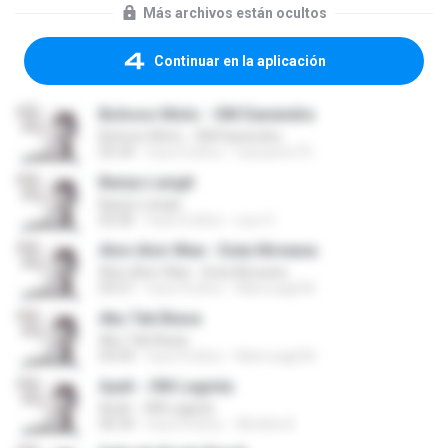
Más archivos están ocultos
Continuar en la aplicación
Bohoso Moto - OM Danendra
Bohoso Moto - OM Danendra
05:34
hace 8 años
hariyanto75
Banyu Langit
Banyu Langit
05:06
hace 8 años
suw S.
Alon Alon Wae - Duta Nirwana
Alon Alon Wae - Duta Nirwana
03:57
hace 8 años
Mamoagil M.
Aku Tak Biasa
Aku Tak Biasa
04:44
hace 8 años
Mamoagil M.
Ayah - OM Lagista
Ayah - OM Lagista
06:34
hace 8 años
Windha K.