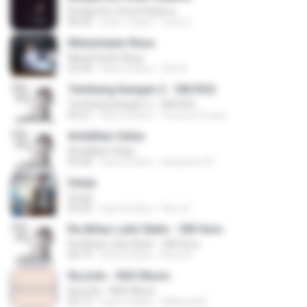
Betapa Ku Cinta Padamu
06:02
hace 7 años
Yani O.
Menyimpan Rasa
Menyimpan Rasa
03:30
hace 8 años
rifki A.
Tembang Kangen 2 - OM RGS
Tembang Kangen 2 - OM RGS
05:21
hace 8 años
Yaumul Furqon
Ambilkan Gelas
Ambilkan Gelas
04:58
hace 8 años
hariyanto75
Senja
Senja
04:26
hace 8 años
Rino A.
Ra Ikhlas Lahir Batin - OM Sera
Ra Ikhlas Lahir Batin - OM Sera
04:19
hace 8 años
Nova R.
RaJodo - RAS Music
RaJodo - RAS Music
05:13
hace 9 años
Wahyudi B.