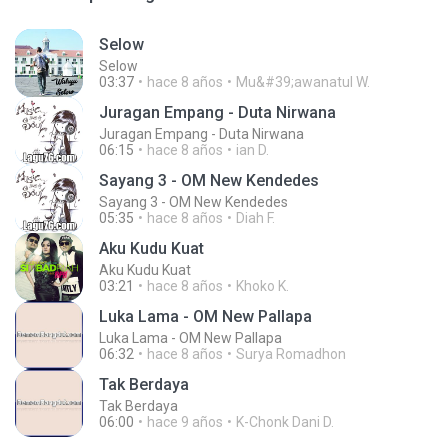
Selow
Selow
03:37
hace 8 años
Mu&#39;awanatul W.
Juragan Empang - Duta Nirwana
Juragan Empang - Duta Nirwana
06:15
hace 8 años
ian D.
Sayang 3 - OM New Kendedes
Sayang 3 - OM New Kendedes
05:35
hace 8 años
Diah F.
Aku Kudu Kuat
Aku Kudu Kuat
03:21
hace 8 años
Khoko K.
Luka Lama - OM New Pallapa
Luka Lama - OM New Pallapa
06:32
hace 8 años
Surya Romadhon
Tak Berdaya
Tak Berdaya
06:00
hace 9 años
K-Chonk Dani D.