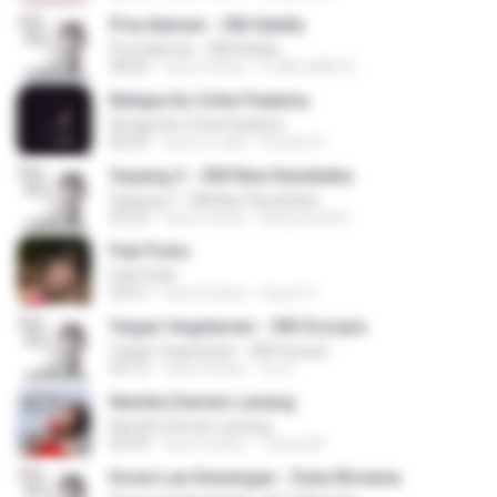
Pria Idaman - OM Adella
Pria Idaman - OM Adella
08:06
hace 8 años
DJADJANG D.
Betapa Ku Cinta Padamu
Betapa Ku Cinta Padamu
06:02
hace un año
Roslan R.
Sayang 3 - OM New Kendedes
Sayang 3 - OM New Kendedes
05:35
hace 8 años
Muhamad N.
Pak Polisi
Pak Polisi
03:57
hace 8 años
Opick O.
Vegan Vegetarian - OM Scorpio
Vegan Vegetarian - OM Scorpio
04:12
hace 8 años
Su S.
Nembe Demen Lanang
Nembe Demen Lanang
05:09
hace 8 años
Triana M.
Kowe Lan Kenangan - Duta Nirwana