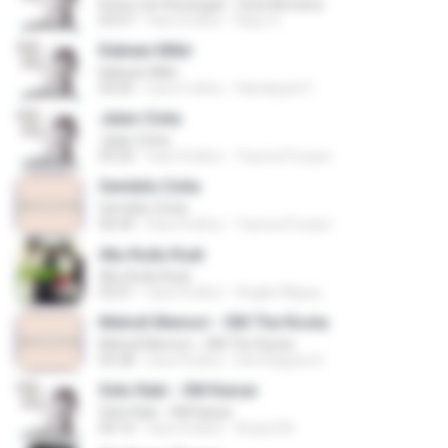
Kowe Lan Kenangan - Duta Nirwana
03:47
hace 8 años
Bayu S.
Kakean Mikir
Kakean Mikir
05:05
hace 6 años
Handayani F.
Jalan Cinta
Jalan Cinta
03:20
hace 8 años
Yaumul Furqon
Sembilu Cinta
Sembilu Cinta
06:44
hace 8 años
Yaumul Furqon
Aku Kudu Kuat
Aku Kudu Kuat
03:21
hace 8 años
Angka Wijaya
Melodi Memori - OM The Rosta
Melodi Memori - OM The Rosta
05:28
hace 8 años
Den Bagues K.
Sido Rabi - OM Kaisar
Sido Rabi - OM Kaisar
04:14
hace 8 años
Arianti M.