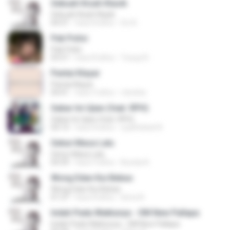
Sebuah Kisah Klasik
Sebuah Kisah Klasik
04:31
hace 8 años
Do N.
Pak Polisi
Pak Polisi
03:57
hace 8 años
Yusup N.
Pantai Klayar
Pantai Klayar
04:41
hace 9 años
rdockta
Sabar Ini Ujian (feat. RPH)
Sabar Ini Ujian (feat. RPH)
04:14
hace 8 años
syahhebat N.
Getun Masa Lalu
Getun Masa Lalu
04:39
hace 9 años
Bunda A.
Wong Edan Kui Bebas
Wong Edan Kui Bebas
01:37
hace 8 años
bima N.
Indah Pada Waktunya - OM New Pallapa
Indah Pada Waktunya - OM New Pallapa