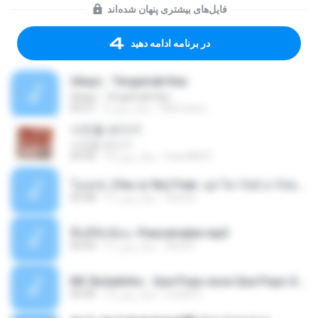
فایل‌های بیشتری پنهان شده‌اند
در برنامه ادامه دهید
Ukays - Tergamak Kau
Ukays - Tergamak Kau
Hati Lara L.
5 سال پیش
04:31
사진을 보다가
사진을 보다가
heart8691
14 سال پیش
04:36
โอเคป่ะ (Yes or No) Feat. นุช วิลาวัลย์ อาร์สยาม - Flame.mp3
tsuora
11 سال پیش
03:48
พื้นที่ซับซ้อน -Peacemaker.mp3
Ana N.
11 سال پیش
04:44
MC Boladinho - Que Popo esse Que Popo Gigante (DjWn) (áudio Oficial).mp3
Lucas S.
12 سال پیش
02:40