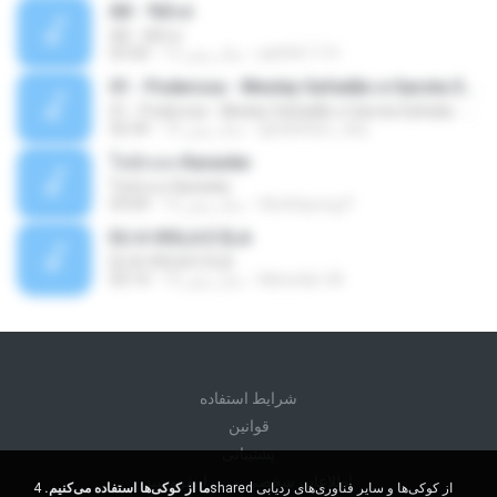
Äð - ¾Ö»ó
Äð - ¾Ö»ó
pbk961119
13 سال پیش
03:30
01 - Poderosa - Wesley Safadão e Garota Safada - Promocional Dezembro
01 - Poderosa - Wesley Safadão e Garota Safada - Promocional Dezembro
gisellefisio_cbq
10 سال پیش
02:34
ใจนักเลง Karaoke
ใจนักเลง Karaoke
Wutthipong P.
12 سال پیش
03:04
EU A VIOLA E ELA
EU A VIOLA E ELA
Meninão V8
14 سال پیش
03:14
شرايط استفاده
قوانين
پشتیبانی
اطلاعات شخصی من را نفروشید
ما از کوکی‌ها استفاده می‌کنیم.
4shared از کوکی‌ها و سایر فناوری‌های ردیابی