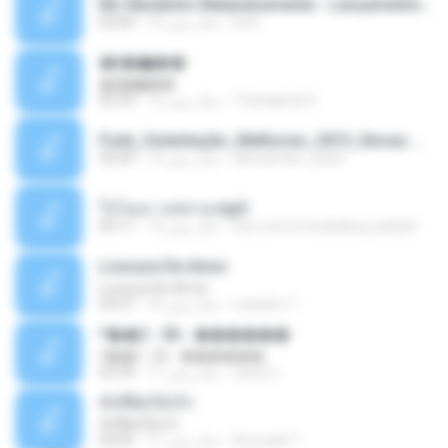
Mc Nandinho Malandramente - Lançamento 2016.mp3
Dj A.
10 سال پیش
03:04
�ʧ�ѹ���
�ʧ�ѹ���
Thanaphat K.
12 سال پیش
05:29
Funk_Ostentação_Melhores_2013_Novas MC GUIME, MC LON, MC RODOLFINHO, MC NEGUINHO DO KAXETA, MC Leo Da Baixada, MC Boy Do CHarmes.mp3
alexsander_patel
13 سال پیش
35:29
ใจโลเล-วงสหาย.mp3
boy record studio[boy pala] B.
12 سال پیش
05:11
Loucura De Amor
Loucura De Amor
Leandro T.
16 سال پیش
03:27
ᴹ��2 - 06 - ������
ᴹ��2 - 06 - ������
ชูพงษ์ แ.
11 سال پیش
03:39
ทั้งที่ผิดก็ยังรัก
ทั้งที่ผิดก็ยังรัก
Kurozaki T.
11 سال پیش
04:26