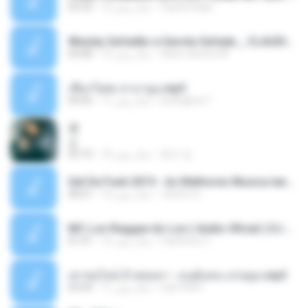
Castornidas
12 سال پیش
03:33
Wesley Safadão e Garota Safada _ CLAUDIA LEITE_REMIX_DJAMOROSO 2014.mp3
flavio.oliveira78
12 سال پیش
03:08
เชือกวิเศษ ลาบานูน.mp3
kriangkrai T.
11 سال پیش
04:45
쿵
쿵
동규 김.
10 سال پیش
03:10
Set De Funk 2015 - As Melhores Musica lançamentos ''Dj Jhóòm''.mp3
Jhóòm S.
12 سال پیش
58:21
MC Lon Reggae do Lon ( Aúdio Oficial ) DJ Gui Beats.mp3
Carlinhos C.
12 سال پیش
01:41
เขาขอไลน์ อ้ายขอลา - มนต์แคน แก่นคูน.mp3
nuk19991
11 سال پیش
03:49