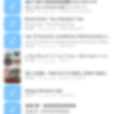
�Ԫ �Ԫ�����԰ (Ost.Club Frid
�Ԫ �Ԫ�����԰ (Ost.Club Frid
doraemon_bestdan
12 سال پیش
04:42
Bruna Karla ' Sou Humano' Faix
Bruna Karla ' Sou Humano' Faix
carlosbizarelo1
16 سال پیش
05:00
top 10 musicas romanticas internacionais as antigas que faz seu coraçao bater mais forte remix
top 10 musicas romanticas internacionais as antigas que faz seu coraçao bater mais forte remix
ANA ISIS L.
12 سال پیش
36:28
( เสียงเรียกเข้า ) ร้ายๆ-ใจหมา-เชือกวิเศษ-ว้าเหว่.mp3
อัยการ เ.
11 سال پیش
01:46
MC GUIME - PAIS DO FUTEBOL (PART EMICIDA) 2014.mp3
patrese100ideia
13 سال پیش
03:03
Always Bonjovi.mp3
brando M.
13 سال پیش
03:07
��â� - ��������
��â� - ��������