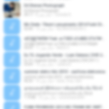
Ed Sheran Photograph
Ed Sheran Photograph
michelle R.
8 سال پیش
04:17
Mc Dede -Tibum Lançamento 2014 Funk Chique Produçoes .mp3
ALLAN DOUGLAS C.
13 سال پیش
02:44
ѕЕС§§Т№Ё№ Feat. а»ТЗЕХ ѕГѕФБЕ-ЕТєТ№Щ№
ѕЕС§§Т№Ё№ Feat. а»ТЗЕХ ѕГѕФБЕ-ЕТєТ№Щ№
MaxGi C.
11 سال پیش
04:53
Eu Tô Jogando Verde - Luan Satana ( DVD 2011 )
Eu Tô Jogando Verde - Luan Satana ( DVD 2011 )
Juliana R.
12 سال پیش
03:09
summer eletro hits 2010 - sanfona eletronica
summer eletro hits 2010 - sanfona eletronica
dudu_muy_loko
16 سال پیش
06:35
ลูกทุ่งแดนซ์ 2014 สงการต์แดนซ์ ดีเจ ต้น รีมิกซ์
ลูกทุ่งแดนซ์ 2014 สงการต์แดนซ์ ดีเจ ต้น รีมิกซ์
powerbass2009
12 سال پیش
1:19:48
FUNK PROIBIDÃO 2012 MC FRANK MC SMITH MC LON MC DEDE MC DALESTE MC ROBA CENA MC K9 MC LUAN MC DINHO DA VP MC KELVINHO MC YOSHI MC DUHZINHO DA VR MC NOBRUH MC GALO SP - HINO PCC - PRIMEIRO COMANDO .mp3