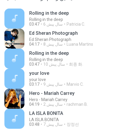
Rolling in the deep
Rolling in the deep
Patricia C.
6 سال پیش
03:47
Ed Sheran Photograph
Ed Sheran Photograph
Luana Martins
8 سال پیش
04:17
Rolling in the deep
Rolling in the deep
희종 화.
10 سال پیش
03:47
your love
your love
Marvio C.
9 سال پیش
03:17
Hero - Mariah Carrey
Hero - Mariah Carrey
rachman B.
2 سال پیش
04:19
LA ISLA BONITA
LA ISLA BONITA
장정선
7 سال پیش
03:48