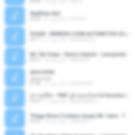
패턴 C.
12 سال پیش
04:50
Sky&Sea.mp3
Ouma S.
11 سال پیش
05:26
SUGAR - MARRON 5 SOM AUTOMOTIVO (DJ COTONETE BHZ).mp3
DjCotonete D.
11 سال پیش
03:17
Mc Tati Zaqui - Eterno Daleste - Lançamento 2014.mp3
Sabrina A.
12 سال پیش
02:41
apascentar
apascentar
josysilver22
17 سال پیش
07:08
ตราบธุรีดิน - PMC ปู่จ๋านลองไมค์ & Sixonine ( Cover Version ).mp3
KingSongCP แ.
11 سال پیش
04:04
Thiago Brava Cristiano Araujo Mr. Catra - Ta Soltinha.mp3
rudiere07
13 سال پیش
03:30