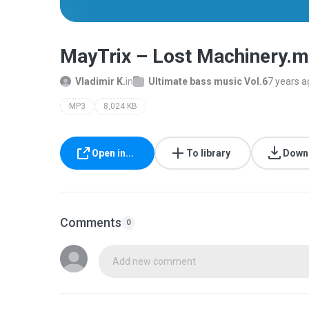
MayTrix – Lost Machinery.
Vladimir K.
in
Ultimate bass music Vol.6
7 years a
MP3
8,024 KB
Open in...
To library
Down
Comments
0
Add new comment