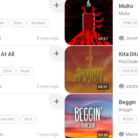
Multo
Multo
lam
Slam
Rindiani
OPM, Pop
i
8 years ago
Jerom
03:57
At All
Kita Di
Kita Dita
2004
Rock
POP RO
Ronan Keating
Kita Dit
s
5 years ago
izzuh
04:51
Beggin
Beggin
Love Hits
2016
ROCK
Rock
Sek Loso 20 Years Love Hits
7 years ago
Marco
03:30