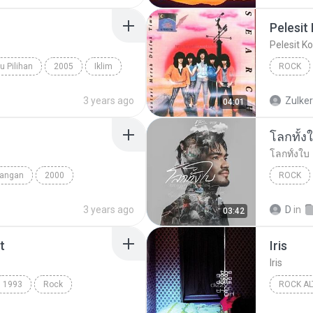
Pelesit
Pelesit K
u Pilihan
2005
Iklim
ROCK
 Cinta
Search
3 years ago
Zulke
04:01
โลกทั้ง
โลกทั้งใบ
nangan
2000
ROCK
Data
โลกทั้งใบ
3 years ago
D
in
03:42
t
Iris
Iris
1993
Rock
ROCK AL
m the Heart
1998