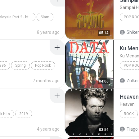
Sampai H
Slow Rock Malaysia Part 2 - http://idws.in/310179
Slam
POP RO
rpaling
Spring
8 years ago
Shike
05:14
Ku Men
Ku Menan
996
Spring
Pop Rock
POP RO
Ku Mena
7 months ago
Zulke
04:06
Heaven
Heaven
k Hits
2019
ROCK
hape Of You
Rock
4 years ago
Tiago 
03:56