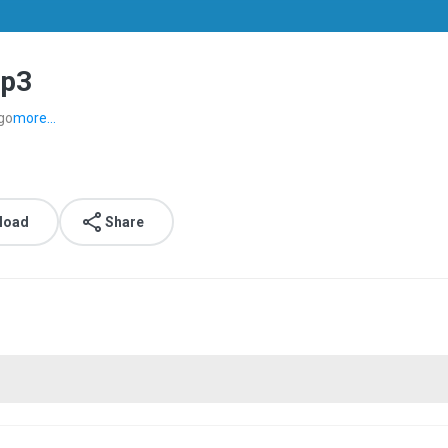
mp3
go
more...
load
Share