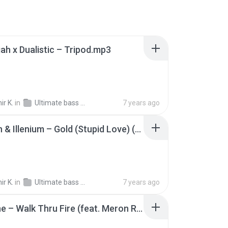
ah x Dualistic – Tripod.mp3
ir K.
in
Ultimate bass music Vol.6
7 years ago
Excision & Illenium – Gold (Stupid Love) (feat. Shallows).mp3
ir K.
in
Ultimate bass music Vol.6
7 years ago
Vicetone – Walk Thru Fire (feat. Meron Ryan).mp3