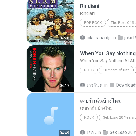
Rindiani
Rindiani
POP ROCK
The Best Of S
Pop Rock
joko rahardjo
in
joko R
04:40
When You Say Nothing 
When You Say Nothing At All
ROCK
10 Years of Hits
When You Say Nothing At All
เกวลิน ด.
in
Download
04:17
เคยรักฉันบ้างไหม
เคยรักฉันบ้างไหม
ROCK
Sek Loso 20 Years 
เสก โลโซ
เคยรักฉันบ้างไหม
เธอ เ.
in
04:49