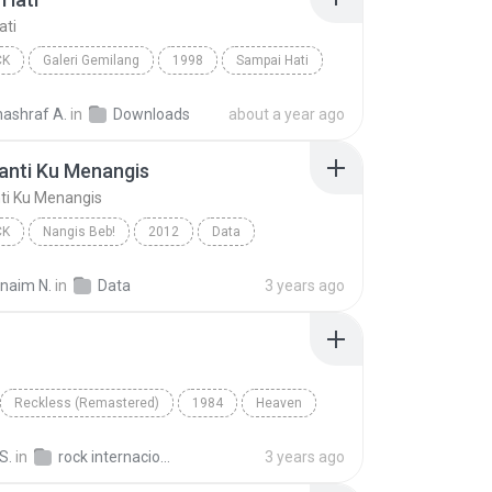
ati
CK
Galeri Gemilang
1998
Sampai Hati
Pop Rock
nashraf A.
in
Downloads
about a year ago
anti Ku Menangis
ti Ku Menangis
CK
Nangis Beb!
2012
Data
nti Ku Menangis
Pop Rock
rnaim N.
in
Data
3 years ago
Reckless (Remastered)
1984
Heaven
Bryan Adams
S.
in
rock internacional
3 years ago