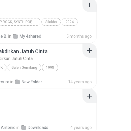
OPM, POP ROCK, SYNTH-POP, POP
Silakbo
2024
 rock, Synth-pop, Pop
Cup of Joe
Multo
e B.
in
My 4shared
5 months ago
takdirkan Jatuh Cinta
kdirkan Jatuh Cinta
CK
Galeri Gemilang
1998
akdirkan Jatuh Cinta
Spring
Pop Rock
imura
in
New Folder
14 years ago
 Antônio
in
Downloads
4 years ago