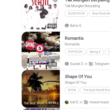
Tak Mungkin Berpaling
SLOW ROCK
Slow Rock
Tak Mungkin Be
Bimo G.
04:54
Romantis
Romantis
POP ROCK
Spring 5
1
Romantis
Suriati Z.
in
Telegram
05:20
Shape Of You
Shape Of You
ROCK
The Best World Roc
Fame On Fire
Rock
S
Icel S.
in
mixed music
03:56