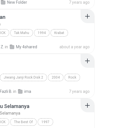
New Folder
7 years ago
ernativo, Pop Rock
fan
n
OCK
Tak Mahu
1994
Krabat
ck
Keinsafan
 Z.
in
My 4shared
about a year ago
Jiwang Janji Rock Disk 2
2004
Rock
Spring
azli B.
in
ima
7 years ago
u Selamanya
 Selamanya
OCK
The Best Of
1997