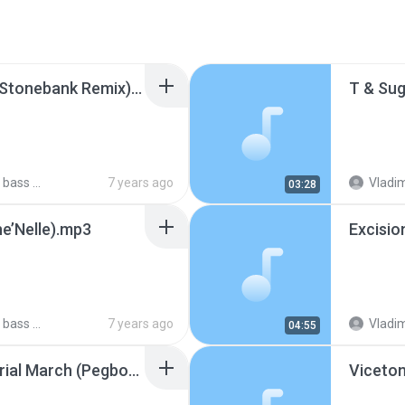
Gammer – THE DROP (Stonebank Remix).mp3
T & Sug
usic Vol.6
7 years ago
Vladim
03:28
e’Nelle).mp3
usic Vol.6
7 years ago
Vladim
04:55
Celldweller – The Imperial March (Pegboard Nerds Remix).mp3