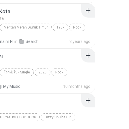
 Kota
ota
Mentari Merah Diufuk Timur
1987
Rock
Pelesit Kota
rnaim N.
in
Search
3 years ago
ใบ
โลกทั้งใบ - Single
2025
Rock
เล็ก รัชเมศฐ์
My Music
10 months ago
TERNATIVO, POP ROCK
Dizzy Up The Girl
Iris
Goo Goo Dolls