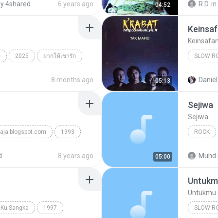
y 4shared
6 years ago
R D.
in
04:52
Rock Alt
Keinsa
Keinsafa
e
2025
ฝากให้เขารัก
SLOW R
Slow Ro
8 months ago
Daniel
05:13
Sejiwa
Sejiwa
aja.blogspot.com
1993
ROCK
i Yang Hilang
Sejiwa
d
8 years ago
Muhd F
05:00
Untukm
Untukmu
 Ku Sangka
1997
SLOW R