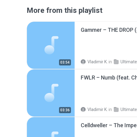
More from this playlist
Vladimir K.
in
Ultimate bass m
03:54
FWLR – Numb (feat. Ch
Vladimir K.
in
Ultimate bass m
03:36