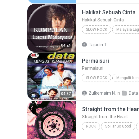
Hakikat Sebuah Cinta
Hakikat Sebuah Cinta
SLOW ROCK
Malaysia Lag
Slow Rock
Hakikat Sebuah
Tajudin T.
04:24
Permaisuri
Permaisuri
SLOW ROCK
Mengulit Ke
Permaisuri
Slow Rock
Zulkernaim N.
in
Data
04:37
Straight from the Hear
Straight from the Heart
ROCK
So Far So Good
Bryan Adams
Straight fro