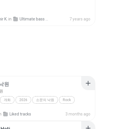
ir K.
in
Ultimate bass music Vol.6
7 years ago
 낙원
원
개화
2026
소문의 낙원
Rock
악뮤)
n
Liked tracks
3 months ago
Hati