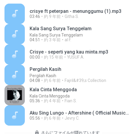
crisye ft peterpan - menunggumu (1).mp3
03:46
約 9 年前
Githa S.
Kala Sang Surya Tenggelam
Kala Sang Surya Tenggelam
04:51
約 3 年前
al F.
Crisye - seperti yang kau minta.mp3
00:00
約 15 年前
YUSUF A.
Pergilah Kasih
Pergilah Kasih
04:08
約 6 年前
Fajril&#39;s Collection
Kala Cinta Menggoda
Kala Cinta Menggoda
05:36
約 4 年前
Fian S.
Aku Sing Lungo - Aftershine ( Official Music Video ).mp3
05:56
約 6 年前
Jevry C.
さらにファイルが隠れています