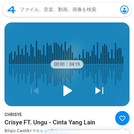
00:00
04:19
CHRISYE
Crisye FT. Ungu - Cinta Yang Lain
Bilqis Cantik
8 年前
もっと多く...