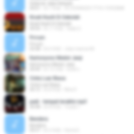
Selamat Jalan Kekasih
04:01
約 7 年前
fb153346025177161.f53528d8
Kisah Kasih Di Sekolah
Kisah Kasih Di Sekolah
04:43
約 11 年前
Hady Q.
Prrrum
Prrrum
03:58
約 6 年前
Jean marcos M.
Kartonyono Medot Janji
Kartonyono Medot Janji
04:49
約 12 月前
Ichan L.
Cinta Luar Biasa
Cinta Luar Biasa
04:15
約 8 年前
Nina S.
padi - tempat terakhir.mp3
04:48
約 8 年前
Yusda T.
Bendera
Bendera
04:57
約 5 年前
Huma E.