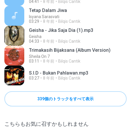
04:41
8 年前
Bilqis Cantik
Tetap Dalam Jiwa
Isyana Sarasvati
03:29
8 年前
Bilqis Cantik
Geisha - Jika Saja Dia (1).mp3
Geisha
04:33
8 年前
Bilqis Cantik
Trimakasih Bijaksana (Album Version)
Sheila On 7
03:11
8 年前
Bilqis Cantik
S.I.D - Bukan Pahlawan.mp3
03:27
8 年前
Bilqis Cantik
339個のトラックをすべて表示
こちらもお気に召すかもしれません