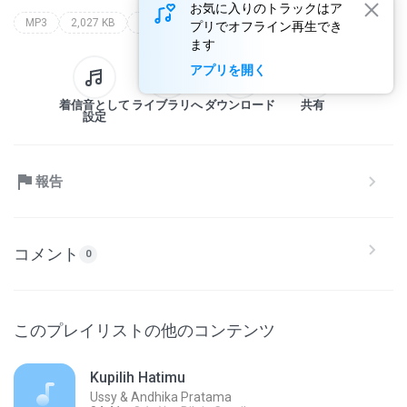
お気に入りのトラックはア
MP3
2,027 KB
Pop
senyawa
chrisye
プリでオフライン再生でき
ます
アプリを開く
着信音として
ライブラリへ
ダウンロード
共有
設定
報告
コメント
0
このプレイリストの他のコンテンツ
Kupilih Hatimu
Ussy & Andhika Pratama