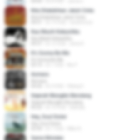
04:04
約 8 年前
James I.
Kita Ditakdirkan Jatuh Cinta
Kita Ditakdirkan Jatuh Cinta
04:51
約 14 年前
izzuhimura
Kau Masih Kekasihku
Kau Masih Kekasihku
04:37
約 12 年前
anna S.
It's Gonna Be Me
It's Gonna Be Me
03:14
約 1 年前
Nur F.
Asmara
Asmara
04:26
約 4 年前
Gilang S.
Sejarah Mungkin Berulang
Sejarah Mungkin Berulang
05:22
約 10 年前
Baihaqi
Hey, Soul Sister
Hey, Soul Sister
03:34
約 1 年前
Mike A.
Same Mistake