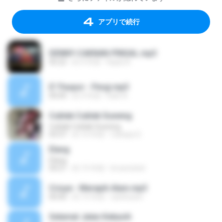
アプリで続行
DENNY-CAKNAN-PINGAL.mp3
05:22
約 4 年前
Kayla A.
D' Paspor - Pergi.mp3
00:00
約 4 年前
Diah A.
Cublak Cublak Suweng
Cublak Cublak Suweng
03:37
約 10 年前
Cahaya S.
Elang
Elang
04:21
約 15 年前
brownsted
Crisye - Merepih Alam.mp3
00:00
約 15 年前
sanihusen
Selamat Jalan Kekasih