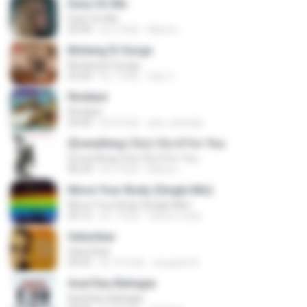
Easy On Me
Easy On Me
03:44
約 2 年前
Maira L.
Bintang Di Surga
Bintang Di Surga
05:00
約 7 年前
Sep Z.
Rindiani
Rindiani
04:40
約 8 年前
joko rahardjo
(Everything I Do) I Do It For You
(Everything I Do) I Do It For You
06:34
約 2 年前
Maira L.
Move Your Body (Single Mix)
Move Your Body (Single Mix)
04:12
約 1 年前
cleiton maia
Selumbar
Selumbar
04:55
約 10 年前
anugrah N.
Asal Kau Bahagia
Asal Kau Bahagia