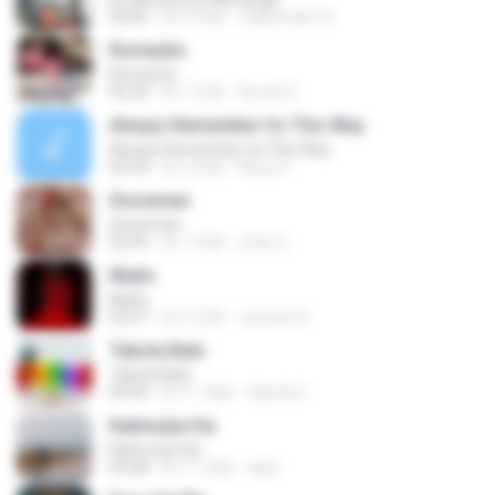
04:06
約 4 年前
Zulkernaim N.
Romantis
Romantis
05:20
約 7 月前
Suriati Z.
Always Remember Us This Way
Always Remember Us This Way
03:54
約 2 年前
Noisy S.
Snowman
Snowman
02:45
約 1 年前
은혜 조.
Multo
Multo
03:57
約 5 月前
Jerome B.
Tabola Bale
Tabola Bale
04:44
約 11 月前
Hamdi U.
Kalimutan Ka
Kalimutan Ka
04:48
約 11 月前
raph