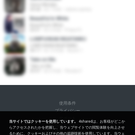
Same Mistake
04:58
約 1 年前
celene santos
Beautiful In White
Beautiful In White
03:51
約 2 年前
Prayut S.
LUMPUHKAN INGATANKU
LUMPUHKAN INGATANKU
04:17
約 12 年前
Aureri 1.
Take on Me
Take on Me
03:47
約 5 年前
Renato F.
使用条件
プライバシー
サポート
当サイトではクッキーを使用しています。
4sharedは、お客様がどこか
個人情報を販売しない
らアクセスされたかを把握し、当ウェブサイトでの閲覧体験を向上させ
個人情報を共有しない
るために、クッキーおよびその他の追跡技術を使用しています。当ウェ