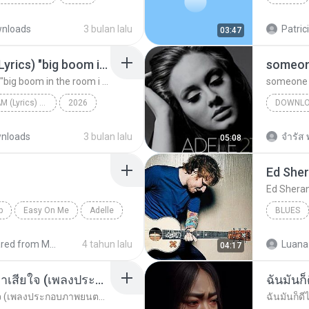
c
Rolling i
nloads
3 bulan lalu
Patric
03:47
Big Boom - DJ.ILHAM (Lyrics) "big boom in the room i go kaboom"
someone
Big Boom - DJ.ILHAM (Lyrics) "big boom in the room i go kaboom"
someone l
Big Boom - DJ.ILHAM (Lyrics) "big boom in the room i go kaboom"
2026
DOWNL
Big Boom - DJ.ILHAM (Lyrics) "big boom in the room...
VibesOnly
nloads
3 bulan lalu
จํารัส 
05:08
Ed She
Ed Shera
p
Easy On Me
Adelle
BLUES
Shared from M2101K7AI
4 tahun lalu
Luana
04:17
อยากรัก ต้องไม่กลัวคำว่าเสียใจ (เพลงประกอบภาพยนตร์ รัก 7 ปี ดี 7 หน)
ฉันมันก็ด
อยากรัก ต้องไม่กลัวคำว่าเสียใจ (เพลงประกอบภาพยนตร์ รัก 7 ปี ดี 7 หน)
ฉันมันก็ดีไ