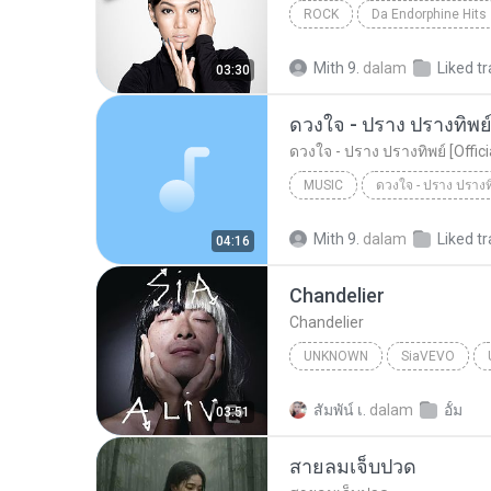
ROCK
Da Endorphine Hits
อยากรัก ต้องไม่กลัวคำว่าเสียใจ (เพลงประกอบภาพยน
Mith 9.
dalam
Liked t
03:30
ดวงใจ - ปราง ปรางทิพย์ 
ดวงใจ - ปราง ปรางทิพย์ [Offic
MUSIC
Music
Mith 9.
dalam
Liked t
04:16
Chandelier
Chandelier
UNKNOWN
SiaVEVO
Sia
สัมพัน์ เ.
dalam
อั้ม
03:51
สายลมเจ็บปวด