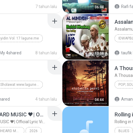
Ilahi Lastu Lil Firdaus
Idwapbl
7 tahun lalu
Rafi f
06:04
Al Munsy
Assala
Assalamu
yidin Vol. 17 lagune.me
IDWAPB
Ya Habibal Qolb
2015
My 4shared
8 tahun lalu
taufik 
13:08
Al Munsy
A Thou
A Thousa
Payung Sholawat www.lagune.me
POP; S
Idwapblog.Com
Christina
hared
4 tahun lalu
Amand
04:44
ไม่มีใครรู้ตัวเรา– UNHEARD MUSIC 🖤| Official Lyric Video | เพลงสู้ชีวิต
Rolling 
ไม่มีใครรู้ตัวเรา– UNHEARD MUSIC 🖤| Official Lyric Video | เพลงสู้ชีวิต
Rolling in
ไม่มีใครรู้ตัวเรา– UNHEARD MUSIC 🖤| Official Lyric Video | เพลงสู้ชีวิต
2026
BLUES