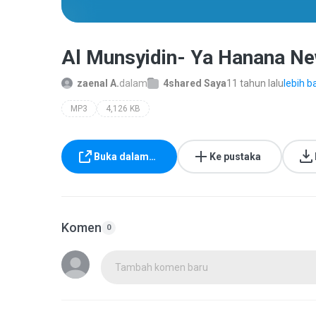
Al Munsyidin- Ya Hanana N
zaenal A.
dalam
4shared Saya
11 tahun lalu
lebih b
MP3
4,126 KB
Buka dalam…
Ke pustaka
Komen
0
Tambah komen baru