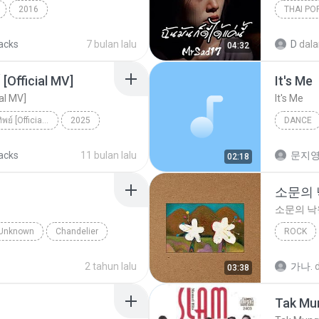
2016
THAI PO
ตร์...
Rock
ดา เอ็นโดรฟิน
ฉันมันก็ดี
racks
7 bulan lalu
D
dal
04:32
[Official MV]
It′s Me
ial MV]
It′s Me
ดวงใจ - ปราง ปรางทิพย์ [Official MV]
2025
DANCE
ดวงใจ - ปราง ปรางทิพย์ [Official MV]
SONG RIDER
Dance
racks
11 bulan lalu
문지영
02:18
소문의
소문의 낙
Unknown
Chandelier
ROCK
AKMU (
2 tahun lalu
가나.
03:38
Tak Mun