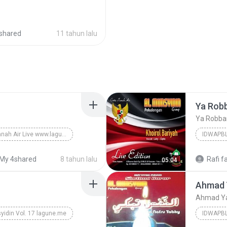
shared
11 tahun lalu
Ya Rob
Ya Robba
Cinta Tanah Air Live www.lagune.me
IDWAPB
Muhammad Nabina
2015
My 4shared
8 tahun lalu
Rafi f
05:04
Al Munsy
Ahmad 
Ahmad Ya
yidin Vol. 17 lagune.me
IDWAPB