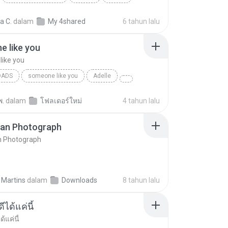
n the deep
ia C.
dalam
My 4shared
6 tahun lalu
 like you
ike you
OADS
someone like you
Adelle
พ.
dalam
โฟลเดอร์ใหม่
4 tahun lalu
ran Photograph
n Photograph
 Martins
dalam
Downloads
8 tahun lalu
ีได้แค่นี้
ด้แค่นี้