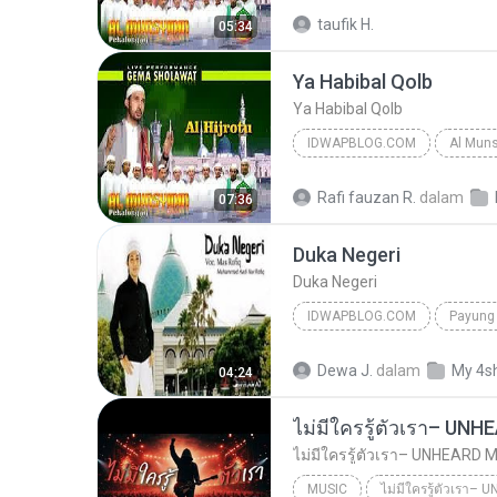
2015
Idwapblog.Com
taufik H.
05:34
Al Munsyidin
Ya Habibal Qolb
Ya Habibal Qolb
IDWAPBLOG.COM
Al Muns
2015
Idwapblog.Com
Rafi fauzan R.
dalam
07:36
Al Munsyidin
Duka Negeri
Duka Negeri
IDWAPBLOG.COM
2015
Al Mahabbatain
Dewa J.
dalam
My 4s
04:24
Duka Negeri
MUSIC