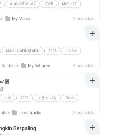
P
ฉันมันก็ดีได้แค่นี้
2025
MrSad17
ได้แค่นี้
THAI POP
am
My Music
9 bulan lalu
MAMIHLAPINATAPAI
2026
It′s Me
아일릿(ILLIT)
 여.
dalam
My 4shared
3 bulan lalu
 낙원
원
개화
2026
소문의 낙원
Rock
악뮤)
dalam
Liked tracks
3 bulan lalu
gkin Berpaling