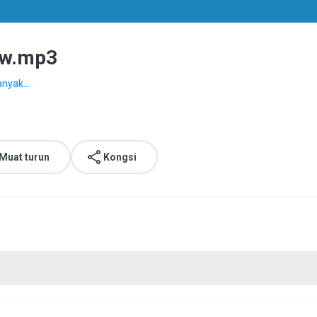
ew.mp3
anyak...
Muat turun
Kongsi