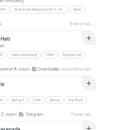
in Berpaling
OCK
Slow Rock Malaysia Part 2 - http://idws.in/310179
Slam
ck
Tak Mungkin Berpaling
G.
8 tahun lalu
Hati
ati
CK
Galeri Gemilang
1998
Sampai Hati
Pop Rock
nashraf A.
dalam
Downloads
kira-kira setahun lalu
is
CK
Spring 5
1996
Spring
Pop Rock
s
 Z.
dalam
Telegram
7 bulan lalu
Serenade