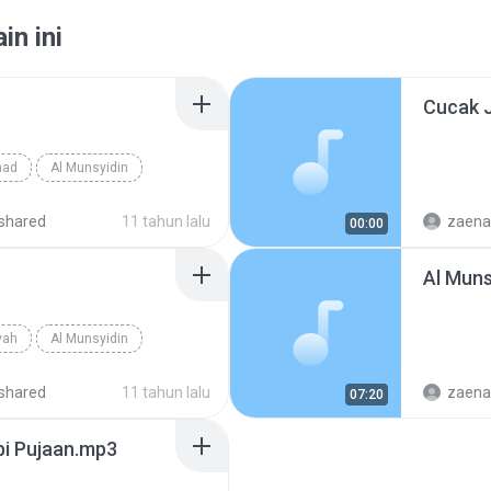
in ini
Cucak 
mad
Al Munsyidin
shared
11 tahun lalu
zaenal
00:00
Al Muns
yah
Al Munsyidin
shared
11 tahun lalu
zaenal
07:20
bi Pujaan.mp3