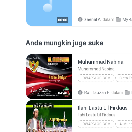
zaenal A.
dalam
My 4
00:00
Anda mungkin juga suka
Muhammad Nabina
Muhammad Nabina
IDWAPBLOG.COM
2015
Idwapblog.Com
Rafi fauzan R.
dalam
04:48
Al Munsyidin
Ilahi Lastu Lil Firdaus
Ilahi Lastu Lil Firdaus
IDWAPBLOG.COM
Al Muns