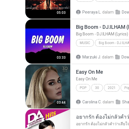
UNHEARD MUSIC 🖤
Musi
Peeraya L.
dalam
Dow
05:03
ไม่มีใครรู้ตัวเรา– UNHEARD MUSIC 🖤| Official Lyri...
MUSIC
Music
Marzuki J.
dalam
Dow
03:33
Easy On Me
Easy On Me
POP
30
2021
Po
Carolina C.
dalam
03:44