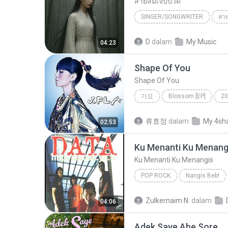
สายลมเจ็บปวด
SINGER/SONGWRITER
สา
Hmong Sad Song
สายลมเจ
D
dalam
My Music
04:23
SINGER/SONGWRITER
Shape Of You
Shape Of You
가요
Blossom [EP]
20
Shape Of You
류효정
dalam
My 4sh
02:53
Ku Menanti Ku Menang
Ku Menanti Ku Menangis
POP ROCK
Nangis Beb!
Ku Menanti Ku Menangis
Zulkernaim N.
dalam
04:06
Adek Saye Abe Sore