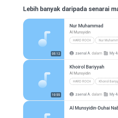
Lebih banyak daripada senarai ma
Nur Muhammad
Al Munsyidin
HARD ROCH
Nur Muham
zaenal A.
dalam
My 4
05:12
Khoirol Bariyyah
Al Munsyidin
HARD ROCH
Khoirol Bariy
zaenal A.
dalam
My 4
10:55
Al Munsyidin-Duhai Na