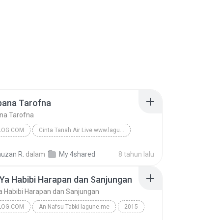
bana Tarofna
na Tarofna
LOG.COM
Cinta Tanah Air Live www.lagune.me
Idwapblog.Com
Ya Robbana Tarofna
auzan R.
dalam
My 4shared
8 tahun lalu
idin
Ya Habibi Harapan dan Sanjungan
 Habibi Harapan dan Sanjungan
LOG.COM
An Nafsu Tabki lagune.me
2015