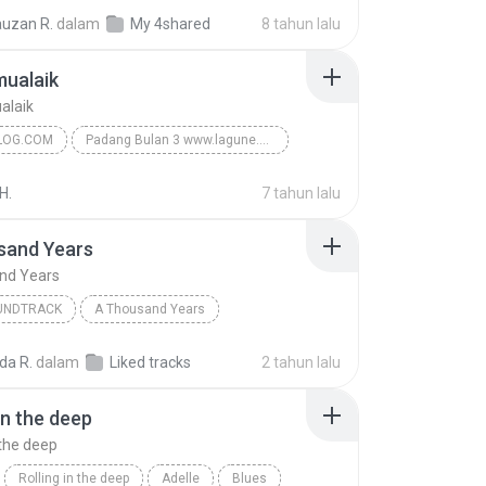
og.Com
Ahmad Ya Habibi Harapan dan Sanjungan
auzan R.
dalam
My 4shared
8 tahun lalu
idin
mualaik
alaik
LOG.COM
Padang Bulan 3 www.lagune.me
Assalamualaik
Idwapblog.Com
H.
7 tahun lalu
idin
sand Years
nd Years
OUNDTRACK
A Thousand Years
 Perri
A Thousand Years
Pop; Soundtrack
a R.
dalam
Liked tracks
2 tahun lalu
in the deep
 the deep
Rolling in the deep
Adelle
Blues