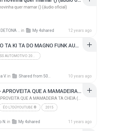
novinha quer mamar () (áudio oficial)
DIEGO DETONA FUNK D.
in
My 4shared
12 years ago
05 PALIO TA KI TA DO MAGNO FUNK AUTOMOTIVO VOLUME 01.mp3
FUNK BASS AUTOMOTIVO 2016 LANÇAMENTOS
A KI TA DO MAGNO
2015
a V.
in
FUNK BASS AUTOMOTIVO 2016 LANÇAMENTOS
Shared from 5017A
10 years ago
MC TH - APROVEITA QUE A MAMADEIRA TA CHEIA (LANÇAMENTO OFICIAL 2015)
MC TH - APROVEITA QUE A MAMADEIRA TA CHEIA (LANÇAMENTO OFICIAL 2015)
ÉO L7DÚYOUTUBE ®
2015
www.youtube.com/L7FunkOficial
o N.
in
My 4shared
11 years ago
MC TH - APROVEITA QUE A MAMADEIRA TA CHEIA (LANÇAM...
FUNK