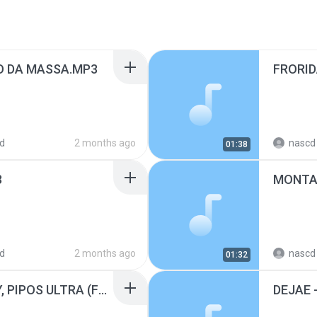
O DA MASSA.MP3
FRORID
d
2 months ago
nascd 
01:38
3
MONTA
d
2 months ago
nascd 
01:32
MONTAGEM DO SANEY, PIPOS ULTRA (FUNKPE).mp3
DEJAE -