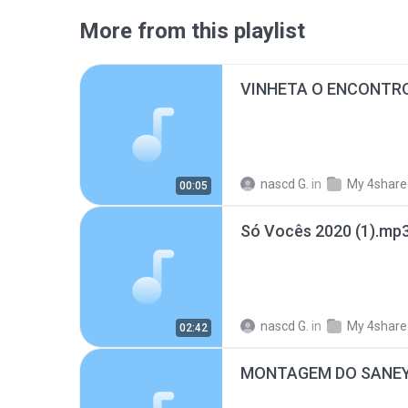
More from this playlist
VINHETA O ENCONTR
nascd G.
in
My 4share
00:05
Só Vocês 2020 (1).mp
nascd G.
in
My 4share
02:42