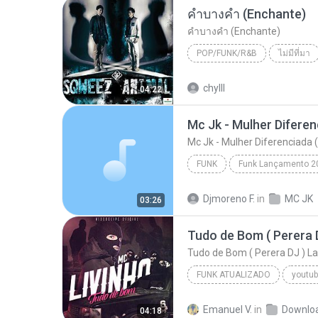
คำบางคำ (Enchante)
คำบางคำ (Enchante)
POP/FUNK/R&B
ไม่มีที่มา
SQWEEZ ANIMAL
คำบางคำ
chylll
04:22
Mc Jk - Mulher Diferenciada 
FUNK
Funk Lançamento 2
Mc Jk - Mulher Diferenciada (DJ Mimo Prod.)
Djmoreno F.
in
MC JK
03:26
Tudo de Bom ( Perera DJ ) 
FUNK ATUALIZADO
youtub
2016
Emanuel V.
in
Downlo
04:18