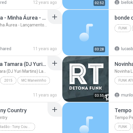
red
12 years ago
biello
02:52
Mc Neguinho Do Caxeta - Minha Áurea - Lançamento 2015
Mc Neguinho Do Caxeta - Minha Áurea - Lançamento 2015
FUNK
shared
11 years ago
lucas
03:28
MC Maneirinho - Cade a Tamara (DJ Yuri Martins) Lançamento Oficial 2015
Novinh
MC Maneirinho - Cade a Tamara (DJ Yuri Martins) Lançamento Oficial 2015
Novinha 
2015
MC Maneirinho
FUNK AT
uri Martins) La...
Funk
2016
11 years ago
murilo
03:55
ony Country
Tempo 
ntry
Tempo Pe
Mc Felipe Boladão - Tony Country
FUNK