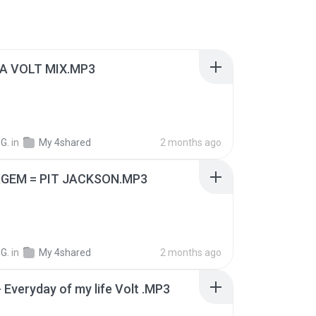
A VOLT MIX.MP3
G.
in
My 4shared
2 months ago
GEM = PIT JACKSON.MP3
G.
in
My 4shared
2 months ago
 Everyday of my life Volt .MP3