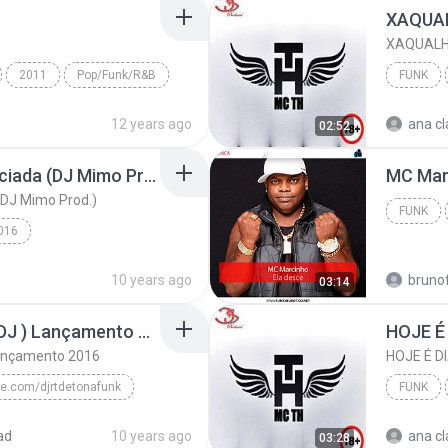
XAQUALHA
2011
Pop/Funk/R&B
FUNK
 (Enchante)
12 years ago
ana cl
02:52
Mc Jk - Mulher Diferenciada (DJ Mimo Prod.)
MC Marc
(DJ Mimo Prod.)
FUNK
016
MC JK
Funk
10 years ago
bruno
03:14
Tudo de Bom ( Perera DJ ) Lançamento 2016
Lançamento 2016
e.com/djrtdetonafunk
FUNK
Tudo de Bom ( Perera DJ ) Lançamento 2016
MC Livinho
ad
10 years ago
ana cl
03:28