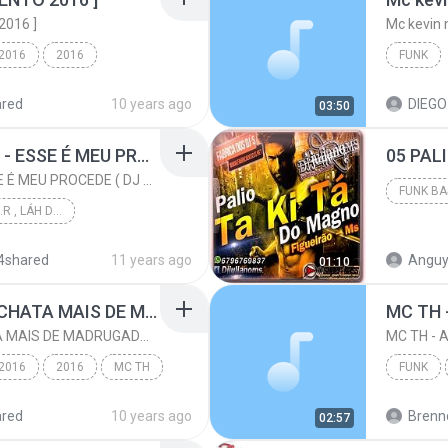
016 ]
Mc kevin 
 2016
2016
FUNK
MC TH
Funk
ared
10 years ago
03:50
MC PIKACHU E MC MM - ESSE É MEU PROCEDE ( DJ CARLINHOS DA S.R )
MC PIKACHU E MC MM - ESSE É MEU PROCEDE ( DJ CARLINHOS DA S.R )
DJ CARLINHOS DA S.R , LÁH DA SÃO RAFAEL .
PALIO T
PRODUÇÃO 011-9...
4shared
11 years ago
Anguy
01:10
 DJ CARLI...
Funk
TEM UMAS MINA QUE CHATA MAIS DE MADRUGADA CHORA ♫ [LANÇAMENTO 2015]
TEM UMAS MINA QUE CHATA MAIS DE MADRUGADA CHORA ♫ [LANÇAMENTO 2015]
 2016
2016
MC TH
FUNK
 ♫ ...
Funk
ared
10 years ago
Brenn
02:57