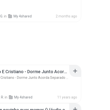
G.
in
My 4shared
2 months ago
Ze Neto E Cristiano - Dorme Junto Acorda Separado - Top 20 Sertanejas de 2015
Ze Neto E Cristiano - Dorme Junto Acorda Separado - Top 20 Sertanejas de 2015
 R.
in
My 4shared
11 years ago
Mc kevin novinha quer mamar () (áudio oficial)