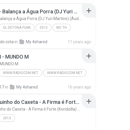
MC TH - Balança a Água Porra (DJ Yuri Martins) (Áudio Oficial) Lançamento 2016
MC TH - Balança a Água Porra (DJ Yuri Martins) (Áudio Oficial) Lançamento 2016
GL DETONA FUNK
2015
MC TH
MC TH - Balança a Água Porra (DJ Yuri Martins) (Áu...
Funk
rdo.cota
in
My 4shared
11 years ago
 - MUNDO M
- MUNDO M
WWW.RADIOCDM.NET
WWW.RADIOCDM.NET
- MUNDO M
Funk
17
in
My 4shared
16 years ago
Mc Neguinho do Caxeta - A Firma é Forte (Kondzilla) Lançamento 2013
Mc Neguinho do Caxeta - A Firma é Forte (Kondzilla) Lançamento 2013
2013