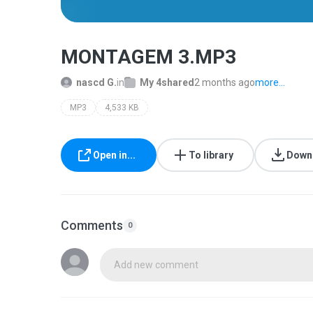
MONTAGEM 3.MP3
nascd G.
in
My 4shared
2 months ago
more...
MP3
4,533 KB
Open in...
To library
Down
Comments
0
Add new comment