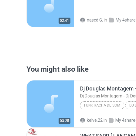
nascd G.
in
My 4share
02:41
You might also like
Dj Douglas Montagem - Dj Do
FUNK RACHA DE SOM
Funk Racha de Som
kelve.22
in
My 4share
03:25
Dj Douglas Montagem - Dj Douglas Boladao
WHATSAPP [ LANÇAME