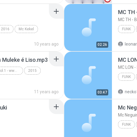
2016
Mc Kekel
FUNK
10 years ago
leona
02:26
s Muleke é Liso.mp3
MC LON
MC LON 
Funk Ostentação - Vol.1 - www.musicasparabaixar.org
2015
FUNK
Funk
MC LON 
11 years ago
necko
03:47
uki
FUNK