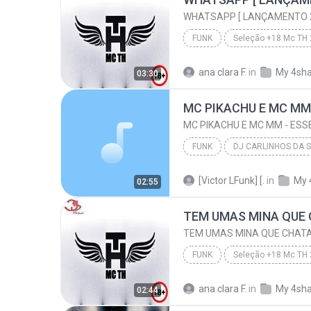
WHATSAPP [ LANÇAMENTO 2
FUNK
Seleção +18 Mc TH
WHATSAPP [ LANÇAMENTO 2016 ]
ana clara F.
in
My 4sh
03:30
FUNK
DJ CARLINHOS DA S.R ( CONTATO PRA 
[Victor LFunk] [.
in
My 
02:55
MC PIKACHU E MC MM - ESSE É MEU PROCEDE (
FUNK
Seleção +18 Mc TH
TEM UMAS MINA QUE CHATA MAIS DE MADRUGADA CHORA
ana clara F.
in
My 4sh
02:44