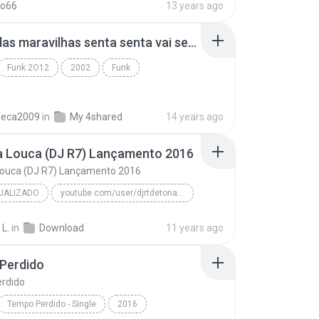
ko66
13 years ago
bonde das maravilhas senta senta vai senta.mp3
Funk 2O12
2002
Funk
beca2009
in
My 4shared
14 years ago
a Louca (DJ R7) Lançamento 2016
Louca (DJ R7) Lançamento 2016
UALIZADO
youtube.com/user/djrtdetonafunk
MC Menor da VG
 L.
in
Download
11 years ago
Novinha Louca (DJ R7) Lançamento 2016
Funk Atualizado
Perdido
rdido
Tempo Perdido - Single
2016