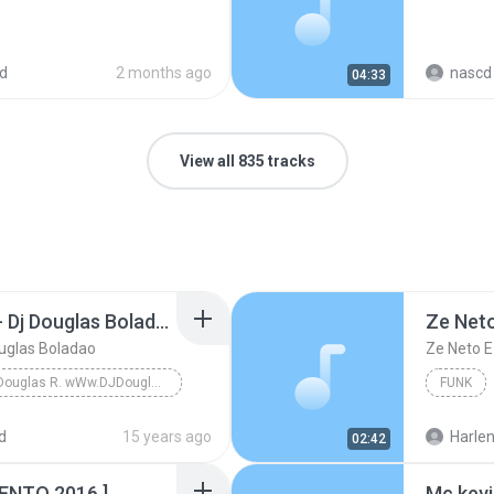
d
2 months ago
nascd 
04:33
View all 835 tracks
Dj Douglas Montagem - Dj Douglas Boladao
uglas Boladao
DJ Douglas R. wWw.DJDouglasR.Blogspot.com (32)99071077 msn djdouglasricardo@live.com
FUNK
DJ Douglas R. wWw.DJDouglasR.Blogspot.com (32)9907...
d
15 years ago
Harlen
02:42
NTO 2016 ]