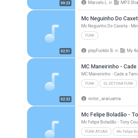
Marcelo L.
in
MP3 Sha
09:23
FUNK
playFunkbr B.
in
My 4
02:51
FUNK
GL DETONA FUNK
MC Maneirinho - Cade a Tamara (DJ Y
victor_araruama
02:32
Mc Felipe Boladão - T
Mc Felipe Boladão - Tony Cou
FUNK ATUAIS