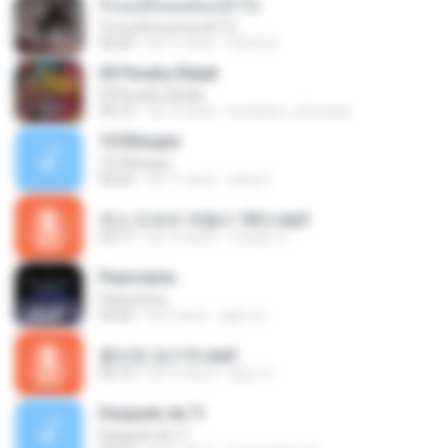
รักเธอทั้งหมดของหัวใจ
รักเธอทั้งหมดของหัวใจ
06:00
há 11 anos
Earth A.
03 Perahu Retak
03 Perahu Retak
04:10
há 15 anos
kembem_xfrustasi
10 Ethiopia
10 Ethiopia
06:02
há 11 anos
okta H.
최신 트로트 메들리 18곡.mp3
42:17
há 10 anos
이태화 이.
Panorama
Panorama
03:42
há 5 anos
솔희 전.
홍진영-엄지척.mp3
05:13
há 10 anos
종심 이.
Después de Ti
Después de Ti