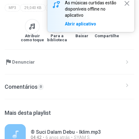
As músicas curtidas estão
MP3
29,040 KB
Vocal
fatahillah ©hq
al-mathrud
disponíveis offline no
aplicativo
Abrir aplicativo
Atribuir
Para a
Baixar
Compartilhe
como toque
biblioteca
Denunciar
Comentários
0
Mais desta playlist
® Suci Dalam Debu - Iklim.mp3
04:42
6 anos atrás
SYAM S.