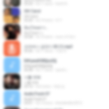
03:24
há 11 anos
Earth A.
Oh! Carol
Oh! Carol
02:20
há 14 anos
tri Y.
ต้องโทษดาว...
ต้องโทษดาว...
03:58
há 10 anos
คนตาเจ้าชู้ ช.
오라버니 금잔디 03 (1).mp3
03:26
há 11 anos
지영 부.
Б№µмаКХВ§аѕЕ§
Б№µмаКХВ§аѕЕ§
06:08
há 11 anos
ชูพงษ์ แ.
너를 위해
너를 위해
03:16
há 6 anos
애영 김.
AudioTrack 07
AudioTrack 07
03:01
há 14 anos
khetiahellen2012