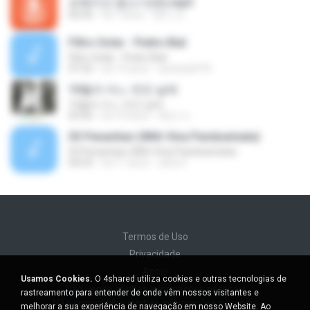
보헤미안 랩소디(퀸).mp3
06:00
há 7 anos
영미 안.
Filtro Solar - Pedro Bial
Filtro Solar - Pedro Bial
07:22
há 19 anos
andrade976
10월의 어느 멋진 날에
10월의 어느 멋진 날에
03:56
há 10 anos
복만 이.
03 Penantian (With Vina Panduwinata)
03 Penantian (With Vina Panduwinata)
04:53
há 11 anos
okta H.
Termos de Uso
Privacidade
Apoio
Usamos Cookies.
O 4shared utiliza cookies e outras tecnologias de
Não venda minhas informações pessoais
rastreamento para entender de onde vêm nossos visitantes e
Não compartilhe minhas informações pessoais
melhorar a sua experiência de navegação em nosso Website. Ao