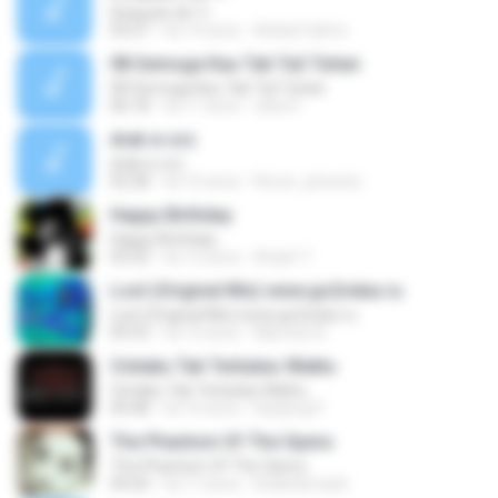
Después de Ti
03:27
há 14 anos
Anibal Calmo
08 Semoga Kau Tak Tuli Tuhan
08 Semoga Kau Tak Tuli Tuhan
06:18
há 11 anos
okta H.
drak w orz
drak w orz
02:28
há 16 anos
Rorun_phoenix
Happy Birthday
Happy Birthday
03:32
há 12 anos
Areph T.
Lost (Original Mix) www.go2relax.ru
Lost (Original Mix) www.go2relax.ru
05:53
há 10 anos
Marcelo N.
Cintaku Tak Terbatas Waktu
Cintaku Tak Terbatas Waktu
04:48
há 16 anos
Kanjeng P.
The Phantom Of The Opera
The Phantom Of The Opera
04:20
há 17 anos
khaledsmash