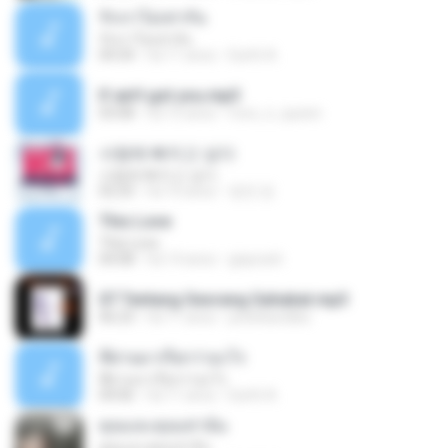
รักเราไม่เท่ากัน
รักเราไม่เท่ากัน
04:34
há 11 anos
Earth A.
If ain't got you.mp3
03:08
há 15 anos
moo_n_queen
사랑에 빠지고 싶다
사랑에 빠지고 싶다
02:25
há 10 anos
영연 정.
This Love
This Love
04:08
há 14 anos
giayrach
07 Tentang Seorang Sahabat.mp3
06:23
há 11 anos
pedrikandika
ที่ผ่านมาเรียกว่าอะไร
ที่ผ่านมาเรียกว่าอะไร
04:06
há 11 anos
Earth A.
คุณและคุณเท่านั้น
คุณและคุณเท่านั้น