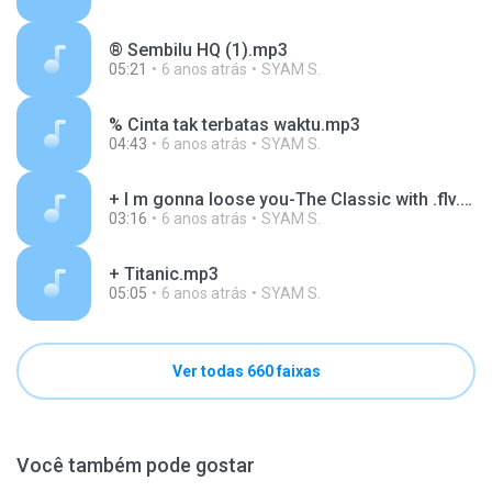
® Sembilu HQ (1).mp3
05:21
6 anos atrás
SYAM S.
% Cinta tak terbatas waktu.mp3
04:43
6 anos atrás
SYAM S.
+ I m gonna loose you-The Classic with .flv.mp3
03:16
6 anos atrás
SYAM S.
+ Titanic.mp3
05:05
6 anos atrás
SYAM S.
Ver todas 660 faixas
Você também pode gostar