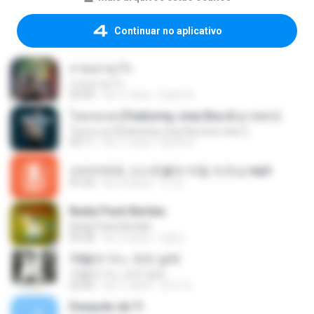
Continuar no aplicativo
ถามเอาอะไร
ถามเอาอะไร
04:04
há 11 anos
Earth A.
โอมจงเงย (Featuring Joey Boy & ตู่ ภพธร)
โอมจงเงย (Featuring Joey Boy & ตู่ ภพธร)
03:11
há 11 anos
Earth A.
신비아파트 고스트볼의 비밀 오프닝.mp3
01:20
há 10 anos
이 강.
Badai Pasti Berlalu
Badai Pasti Berlalu
05:28
há 12 anos
ludy L.
10월의 어느 멋진 날에
10월의 어느 멋진 날에
03:56
há 11 anos
진석 조.
Después de Ti