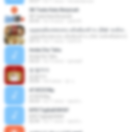
03:27
há 11 anos
fernandarossi
08 Tiada Kata Berpisah
08 Tiada Kata Berpisah
04:45
há 10 anos
yanni N.
บุญคุณต้องทดแทน แค้นต้องชำระ (Ost. หงส์เหนือมังกร)
บุญคุณต้องทดแทน แค้นต้องชำระ (Ost. หงส์เหนือมังกร)
03:13
há 11 anos
Earth A.
Andai Dia Tahu
Andai Dia Tahu
04:23
há 15 anos
quicaq3
썸 탈꺼야
썸 탈꺼야
03:04
há 5 anos
경 나.
ёГіХЄХЗФµ
ёГіХЄХЗФµ
04:24
há 11 anos
ชูพงษ์ แ.
БРБТЗдБиБХ№йУ
БРБТЗдБиБХ№йУ
02:44
há 11 anos
ชูพงษ์ แ.