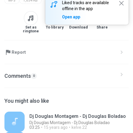
MP3
1,654 KB
Liked tracks are available
offline in the app
Open app
Set as
To library
Download
Share
ringtone
Report
Comments
0
You might also like
Dj Douglas Montagem - Dj Douglas Boladao
Dj Douglas Montagem - Dj Douglas Boladao
03:25
15 years ago
kelve.22