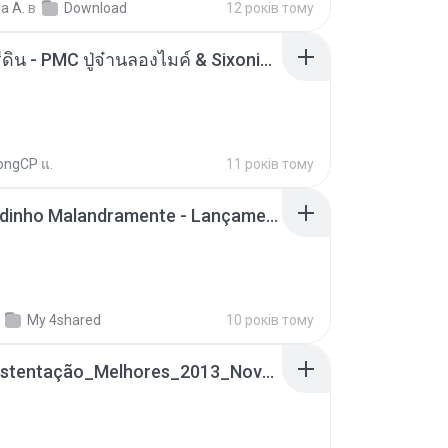
a A.
в
Download
12 років тому
ตราบธุรีดิน - PMC ปู่จ๋านลองไมค์ & Sixonine ( Cover Version ).mp3
ongCP แ.
11 років тому
Mc Nandinho Malandramente - Lançamento 2016.mp3
My 4shared
10 років тому
Funk_Ostentação_Melhores_2013_Novas MC GUIME, MC LON, MC RODOLFINHO, MC NEGUINHO DO KAXETA, MC Leo Da Baixada, MC Boy Do CHarmes.mp3