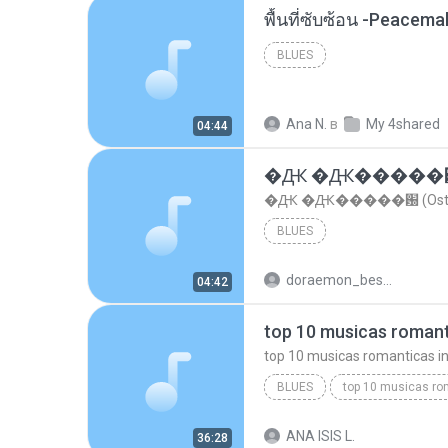
พื้นที่ซับซ้อน -Peacem
BLUES
Ana N.
в
My 4shared
04:44
�Ԫ �Ԫ�����԰ (Os
�Ԫ �Ԫ�����԰ (Ost.Cl
BLUES
doraemon_bestdan
04:42
BLUES
dj valmir santos pitanga pr
ANA ISIS L.
36:28