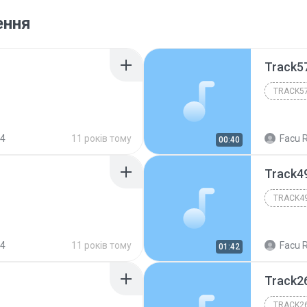
ення
Track5
TRACK5
 4
11 років тому
Facu R
00:40
Track4
TRACK4
 4
11 років тому
Facu R
01:42
Track2
TRACK2