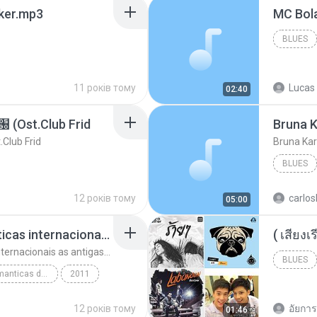
aker.mp3
BLUES
11 років тому
Lucas 
02:40
t.Club Frid
Bruna K
ub Frid
Bruna Kar
BLUES
12 років тому
carlos
05:00
top 10 musicas romanticas internacionais as antigas que faz seu coraçao bater mais forte remix
top 10 musicas romanticas internacionais as antigas que faz seu coraçao bater mais forte remix
BLUES
top 10 musicas romanticas dj valmir santos pitanga pr
2011
12 років тому
อัยการ 
01:46