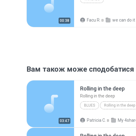
Facu R.
в
we can do it
00:38
Вам також може сподобатися
Rolling in the deep
Rolling in the deep
BLUES
Rolling in the deep
Rolling in the deep
Patricia C.
в
My 4shar
03:47
Rolling in the deep