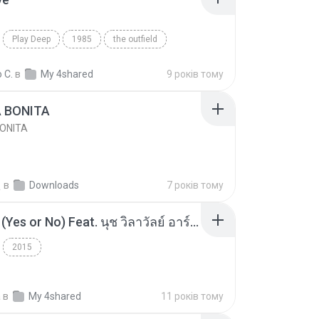
Play Deep
1985
the outfield
e
Blues
 C.
в
My 4shared
9 років тому
A BONITA
BONITA
선
в
Downloads
7 років тому
โอเคป่ะ (Yes or No) Feat. นุช วิลาวัลย์ อาร์สยาม - Flame.mp3
2015
a
в
My 4shared
11 років тому