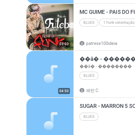
top 10 musicas romanticas internacionais as antiga...
BLUES
1 Funk ostentação
Blues
patrese100ideia
03:03
��â� - �����
��â� - ��������
BLUES
패턴 C.
04:50
BLUES