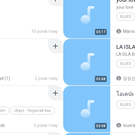
your love
BLUES
your lov
10 років тому
Marvio
03:17
LA ISL
LA ISLA 
BLUES
d (1)
2 роки тому
장정
03:48
BLUES
com
Ukays - Tergamak Kau
ads
5 років тому
tsuor
03:48