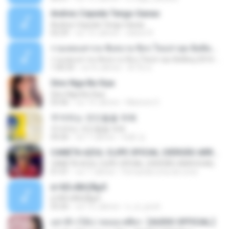
Andres Cepeda Tengo Ganas
Andres Cepeda Tengo Ganas
02:29
vor 10 Jahren
wilson R.
รวมเพลงสากล ฟังสบาย ชิลๆ ใหม่ล่าสุด ฮิตติดหู 2016-2017
รวมเพลงสากล ฟังสบาย ชิลๆ ใหม่ล่าสุด ฮิตติดหู 2016-2017
1:00:33
vor 8 Jahren
ฟ้าใส ค.
Sino Nga Ba Siya
Sino Nga Ba Siya
03:46
vor 14 Jahren
Marione S.
주저하는 연인들을 위해
주저하는 연인들을 위해
04:26
vor 7 Jahren
태훈 김.
CANETA AZUL CLIPE OFICIAL (VERSÃO ARROCHA)
CANETA AZUL CLIPE OFICIAL (VERSÃO ARROCHA)
01:01
vor 7 Jahren
Fernanda Lima de Lima
¤¹ÁÕ»ÃÐÇÑµÔ
¤¹ÁÕ»ÃÐÇÑµÔ
03:26
vor 15 Jahren
n_oi_pooh
อย่าฟ้าวได้บ่ | พลอย ศศิธร【AUDIO OFFICIAL】