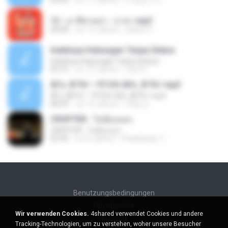
05:09
vor 11 Jahren
ขวัญนภา ป.
12 - มาลีฮวนน่า - มายา.mp3
04:08
vor 12 Jahren
siaiew S.
Indahnya Hubungan Tanpa Status
Indahnya Hubungan Tanpa Status
05:16
vor 15 Jahren
mp3 D.
ÀÎ¹ü ¸®¹Í½º -ºÕ¹Ù½ºÆ½ ¸®¹Í½º.mp3
ÀÎ¹ü ¸®¹Í½º -ºÕ¹Ù½ºÆ½ ¸®¹Í½º.mp3
08:39
vor 10 Jahren
대형 김.
CROPTER - ไม่ต้องบอก
CROPTER - ไม่ต้องบอก
02:40
vor 8 Jahren
Phakhanan T.
Benutzungsbedingungen
Privatsphäre
Wir verwenden Cookies.
4shared verwendet Cookies und andere
Support
Tracking-Technologien, um zu verstehen, woher unsere Besucher