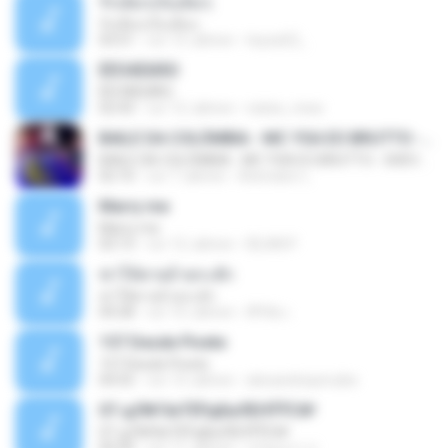
รักเต็มๆเจ็บเต็มๆ
รักเต็มๆเจ็บเต็มๆ
03:51
vor 13 Jahren
teyza52_
ÊËÒÂÊØÃÒ
ÊËÒÂÊØÃÒ
02:43
vor 12 Jahren
natee_mew
BAILE DA COLÔMBIA - MC YSA EO BRUTTO - SHEVCHENKO
BAILE DA COLÔMBIA - MC YSA EO BRUTTO - SHEVCHENKO
02:10
vor 7 Jahren
Animator L.
Marry me
Marry me
03:13
vor 12 Jahren
IDLAN P.
ฆ่าให้ตายอ้ายกะฮัก
ฆ่าให้ตายอ้ายกะฮัก
04:28
vor 10 Jahren
ศิริชัย เ.
157 Desde Pivete
157 Desde Pivete
04:55
vor 13 Jahren
alexandreperuibe
07-дЛ№ЗиТЁРдБиЛЕНЎЎС№
07-дЛ№ЗиТЁРдБиЛЕНЎЎС№