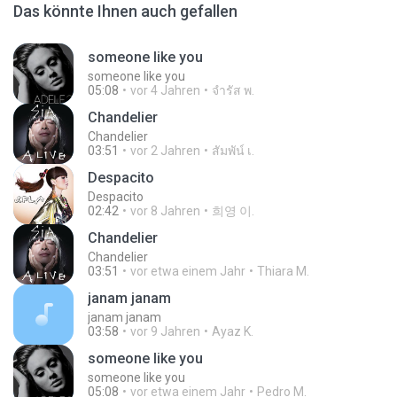
Das könnte Ihnen auch gefallen
someone like you
someone like you
05:08
vor 4 Jahren
จํารัส พ.
Chandelier
Chandelier
03:51
vor 2 Jahren
สัมพัน์ เ.
Despacito
Despacito
02:42
vor 8 Jahren
희영 이.
Chandelier
Chandelier
03:51
vor etwa einem Jahr
Thiara M.
janam janam
janam janam
03:58
vor 9 Jahren
Ayaz K.
someone like you
someone like you
05:08
vor etwa einem Jahr
Pedro M.