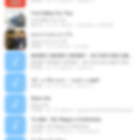
03:55
vor 12 Jahren
siaiew S.
I've Fallen For You
I've Fallen For You
04:15
vor 16 Jahren
celestine_milby08
ดอกจานประหารใจ
ดอกจานประหารใจ
04:05
vor 8 Jahren
Lichapl
MONEY, MONEY, MONEY - AO VIVO EM CABO FRIO
MONEY, MONEY, MONEY - AO VIVO EM CABO FRIO
03:46
vor 15 Jahren
Carlos C.
14 - มาลีฮวนน่า - รอยทาง.mp3
04:02
vor 12 Jahren
Arnun S.
Sara-me
Sara-me
10:39
vor 16 Jahren
igrejametodistawesleyanajf_min.louvor
To Mal - Rio Negro e Solimões
To Mal - Rio Negro e Solimões
03:25
vor 12 Jahren
Fernanda R.