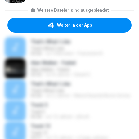
Weitere Dateien sind ausgeblendet
Weiter in der App
That's What I Like
That's What I Like
03:26
vor 9 Monaten
Francinete N.
Alan Walker - Faded
Alan Walker - Faded
03:32
vor 8 Jahren
Daniel G.
That's What I Like
That's What I Like
03:26
vor 2 Jahren
Maria Eduarda Neves Gomes
Track 5
Track 5
05:36
vor 12 Jahren
ji5ra A.
Track 13
Track 13
03:57
vor 15 Jahren
s.fraga_adriana