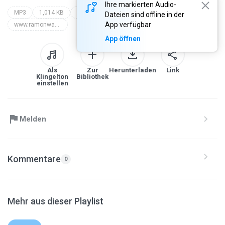
Ihre markierten Audio-
MP3
1,014 KB
Unknown
indang pariaman - ramonwap.net
Dateien sind offline in der
App verfügbar
www.ramonwap.net
App öffnen
Als
Zur
Herunterladen
Link
Klingelton
Bibliothek
einstellen
Melden
Kommentare
0
Mehr aus dieser Playlist