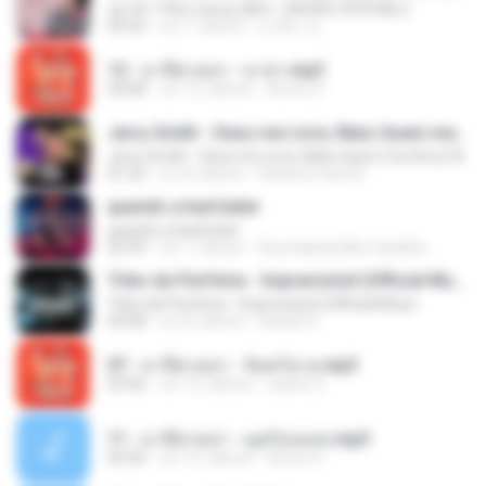
อย่าฟ้าวได้บ่ | พลอย ศศิธร【AUDIO OFFICIAL】
03:54
vor 7 Jahren
มาลีนา ฮ.
12 - มาลีฮวนน่า - มายา.mp3
04:08
vor 12 Jahren
Arnun S.
Jerry Smith - Deus me Livre, Mais Quem me Dera [ Á
Jerry Smith - Deus me Livre, Mais Quem me Dera [ Á
01:22
vor 8 Jahren
Sandra mara A.
quando a bad bater
quando a bad bater
02:59
vor 7 Jahren
Any Isabela Néri Castilho
Tribo da Periferia - Imprevisível (Official Music
Tribo da Periferia - Imprevisível (Official Music
04:08
vor 8 Jahren
Rafael S.
07 - มาลีฮวนน่า - จันทร์ฉาย.mp3
03:56
vor 12 Jahren
siaiew S.
11 - มาลีฮวนน่า - มุดก้อนเมฆ.mp3
04:49
vor 12 Jahren
Arnun S.