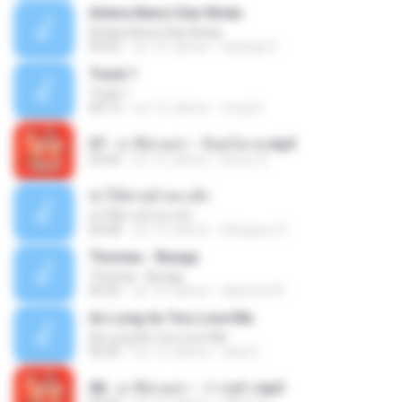
Antara Benci Dan Rindu
Antara Benci Dan Rindu
04:52
vor 10 Jahren
Sulistija H.
Track 1
Track 1
04:13
vor 12 Jahren
nong N.
07 - มาลีฮวนน่า - จันทร์ฉาย.mp3
03:56
vor 12 Jahren
Arnun S.
ฆ่าให้ตายอ้ายกะฮัก
ฆ่าให้ตายอ้ายกะฮัก
04:28
vor 12 Jahren
Saingeun H.
Thomas - Bunga
Thomas - Bunga
06:26
vor 14 Jahren
aliantoni79
As Long As You Love Me
As Long As You Love Me
03:35
vor 12 Jahren
carla C.
08 - มาลีฮวนน่า - ว่าวจุฬา.mp3