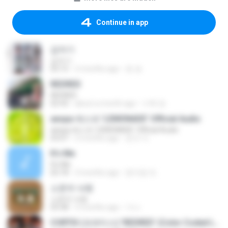
Continue in app
갑자기
갑자기
03:15
2 months ago
완 권.
REDRED
REDRED
02:43
about a month ago
수혁 장.
aespa 에스파 'LEMONADE' Official Audio
aespa 에스파 'LEMONADE' Official Audio
03:07
2 months ago
준규 이.
It′s Me
It′s Me
02:18
3 months ago
문지영 여.
소문의 낙원
소문의 낙원
03:38
3 months ago
가나.
CORTIS (코르티스) 'REDRED' (Color Coded Lyrics)