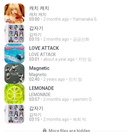
캐치 캐치
캐치 캐치
03:00
2 months ago
Yamanaka S.
갑자기
갑자기
03:15
2 months ago
금금선화
LOVE ATTACK
LOVE ATTACK
03:01
about a year ago
지빈 임.
Magnetic
Magnetic
02:40
2 years ago
민지 정.
LEMONADE
LEMONADE
03:07
2 months ago
yasmim O.
갑자기
갑자기
03:15
2 months ago
복희 박.
More files are hidden