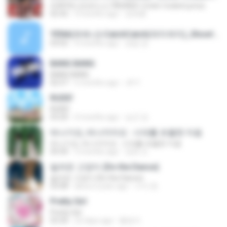
CORTIS (코르티스) 'REDRED' (Color Coded Lyrics)
02:42
3 months ago
정예환
YENA(최예나)-CatchCatch(캐치캐치)_Show!MusicCore_MBC260321방송.mp3
03:02
4 months ago
장범 권.
BANG BANG
BANG BANG
02:57
5 months ago
JH Y.
RUDE!
RUDE!
03:20
4 months ago
승군 양.
떠나가요, 떠나지마요 : 시대를 초월한 마음
떠나가요, 떠나지마요 : 시대를 초월한 마음
04:30
3 months ago
정희 조.
빌려온 고양이 (Do the Dance)
빌려온 고양이 (Do the Dance)
03:08
about a year ago
수아 현.
Pretty Girl
Pretty Girl
03:30
22 days ago
황영지