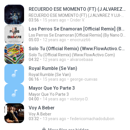
RECUERDO ESE MOMENTO (FT) (J.ALVAREZ Y LUI-G 21 PLUS)
RECUERDO ESE MOMENTO (FT) (J.ALVAREZ Y LUI-G 21 PLUS)
03:56
15 years ago
Crider V.
Los Perros Se Enamoran [Official Remix] (By Nano De La Geezy & Harold Pauta) (Www.FlowHoT.NeT)
Los Perros Se Enamoran [Official Remix] (By Nano De La Geezy & Harold Pauta) (Www.FlowHoT.NeT)
05:03
12 years ago
enocruiz66
Solo Tu (Official Remix) (Www.FlowActivo.Com)
Solo Tu (Official Remix) (Www.FlowActivo.Com)
04:32
12 years ago
alvaroebaaa
Royal Rumble (Se Van)
Royal Rumble (Se Van)
06:16
15 years ago
george-cuevas
Mayor Que Yo Parte 3
Mayor Que Yo Parte 3
04:00
14 years ago
victoryo D.
Voy A Beber
Voy A Beber
03:32
13 years ago
federicomachadodubon