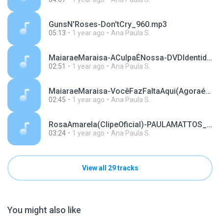
GunsN'Roses-Don'tCry_960.mp3
05:13
1 year ago
Ana Paula S.
MaiaraeMaraisa-ACulpaÉNossa-DVDIdentidade_737.mp3
02:51
1 year ago
Ana Paula S.
MaiaraeMaraisa-VocêFazFaltaAqui(Agoraéquesãoelas)[VídeoOficial]_232.mp3
02:45
1 year ago
Ana Paula S.
RosaAmarela(ClipeOficial)-PAULAMATTOS_266.mp3
03:24
1 year ago
Ana Paula S.
View all 29 tracks
You might also like