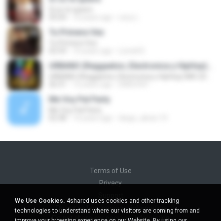
Si so te quiere
05:04
10 years ago
cecy L.
Tu Primera Vez
Tu Primera Vez
02:59
10 years ago
Lionell D.
URBANO (Reggaeton, Electronica y HipHop) MIX 2014 - DJ DARLYN
URBANO (Reggaeton, Electronica y HipHop) MIX 2014 - DJ DARLYN
26:31
12 years ago
DARLYN F.
Me Voy Pal Party
Me Voy Pal Party
02:38
14 years ago
diego_alexis.10
Terms of Use
Privacy
Support
We Use Cookies.
4shared uses cookies and other tracking
Do not sell my personal information
technologies to understand where our visitors are coming from and
Do not share my personal information
improve your browsing experience on our Website. By using our