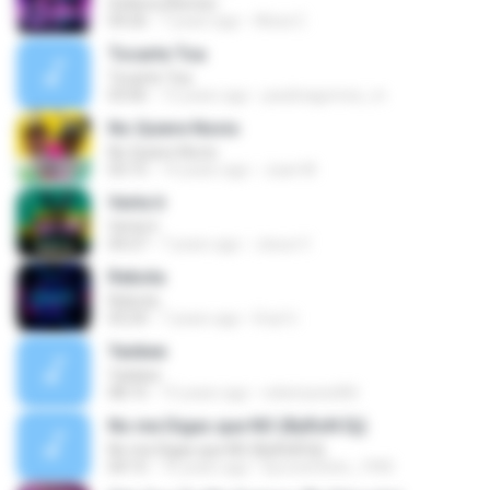
Soltera (Remix)
04:26
7 years ago
Alicia C.
Tocarte Toa
Tocarte Toa
03:06
12 years ago
paulinagomez_m
No Quiere Novio
No Quiere Novio
03:15
14 years ago
Juan M.
Verte Ir
Verte Ir
04:27
7 years ago
Jesus V.
Rebota
Rebota
03:24
7 years ago
Enyl U.
Yankee
Yankee
08:15
15 years ago
edwinyesid06
No me Digas que NO (ByRoN Dj)
No me Digas que NO (ByRoN Dj)
04:15
16 years ago
byronerwhin_1990