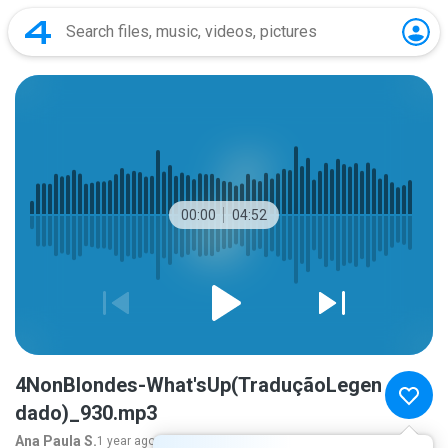
00:00
04:52
4NonBlondes-What'sUp(TraduçãoLegen
dado)_930.mp3
Ana Paula S.
1 year ago
more...