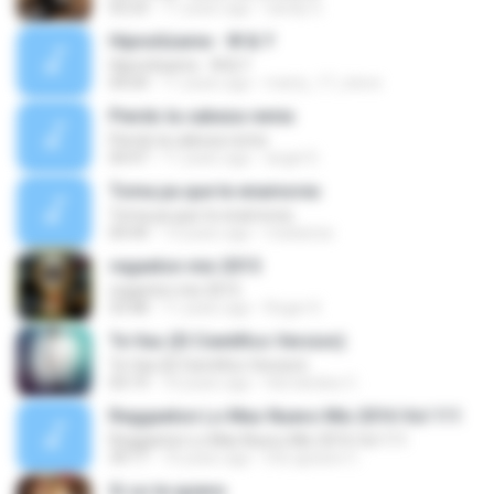
03:23
11 years ago
sandy G.
Hipnotízame - W & Y
Hipnotízame - W & Y
04:04
11 years ago
marty_17_steve
Pierdo la cabeza remix
Pierdo la cabeza remix
04:47
11 years ago
angel S.
Toma pa que te enamores
Toma pa que te enamores
04:44
13 years ago
matiariza
regaeton mix 2015
regaeton mix 2015
53:48
11 years ago
Roger K.
Te Vas (El Cientifico Version)
Te Vas (El Cientifico Version)
03:19
10 years ago
Hernandez C.
Reggaeton Lo Mas Nuevo Mix 2016 Vol 111
Reggaeton Lo Mas Nuevo Mix 2016 Vol 111
39:17
10 years ago
DVj-ignacio C.
Si so te quiere