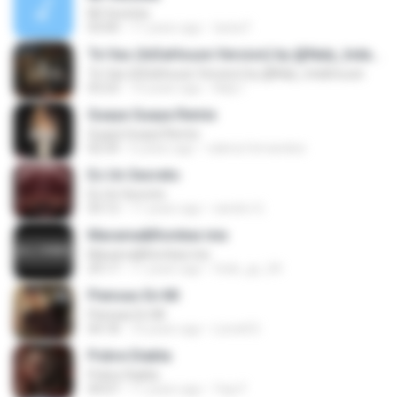
Mi Vecinita
03:00
11 years ago
tania F.
Te Vas (InDaHouze Version) by @Naly_Indahouze
Te Vas (InDaHouze Version) by @Naly_Indahouze
03:23
10 years ago
Naly I.
Guaya Guaya Remix
Guaya Guaya Remix
02:54
6 years ago
valeria fernandez
Es Un Secreto
Es Un Secreto
03:12
11 years ago
sandro G.
Marama&Rombai mix
Marama&Rombai mix
29:17
11 years ago
fede_gc_04
Piensas En Mí
Piensas En Mí
04:18
10 years ago
Lionell D.
Pobre Diabla
Pobre Diabla
04:07
11 years ago
Yayi F.