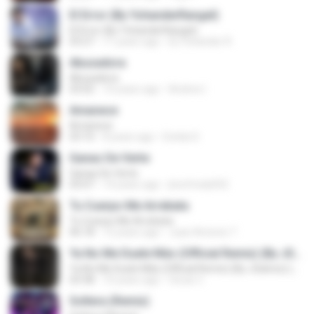
El Error (By YohanderRangel)
El Error (By YohanderRangel)
03:27
11 years ago
Dj Yohander R.
Abusadora
Abusadora
03:02
10 years ago
Andres I.
Amanece
Amanece
03:10
8 years ago
Estela S.
Ganas De Verte
Ganas De Verte
03:07
14 years ago
jhonfredy052
Tu Cuerpo Me Arrebata
Tu Cuerpo Me Arrebata
06:18
12 years ago
Juan Antonio T.
Ya No Me Duele Más (Official Remix) (By JGalvez) (WWW.ELGENERO.COM)
Ya No Me Duele Más (Official Remix) (By JGalvez) (WWW.ELGENERO.COM)
03:38
10 years ago
Oscar C.
Soltera (Remix)