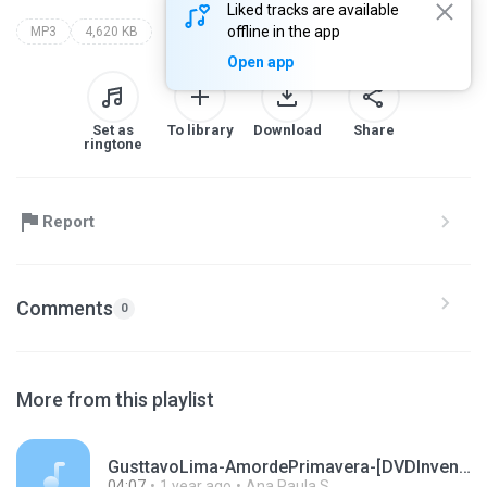
Liked tracks are available
offline in the app
MP3
4,620 KB
Open app
Set as
To library
Download
Share
ringtone
Report
Comments
0
More from this playlist
GusttavoLima-AmordePrimavera-[DVDInventordosAmores](ClipeOficial)_206.mp3
04:07
1 year ago
Ana Paula S.