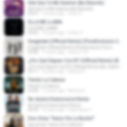
Dile Que Tu Me Quieres (By Eduvrdo)
Dile Que Tu Me Quieres (By Eduvrdo)
03:27
10 years ago
victor S.
ELLA ME LLAMA
ELLA ME LLAMA
03:03
15 years ago
Crider V.
Imaginate (Official Remix) (FlowExclusivo.Com)
Imaginate (Official Remix) (FlowExclusivo.Com)
03:46
11 years ago
wwccrr123
¿Por Qué Sigues Con Él? (Official Remix) (By JGalvez)
¿Por Qué Sigues Con Él? (Official Remix) (By JGalvez)
03:11
10 years ago
Richard C.
Pierdo La Cabeza
Pierdo La Cabeza
03:40
11 years ago
Mónica O.
No Quiere Enamorarse Remix
No Quiere Enamorarse Remix
03:59
10 years ago
Gianfranco C.
Don Omar "Senor De La Noche"'
Don Omar "Senor De La Noche"'