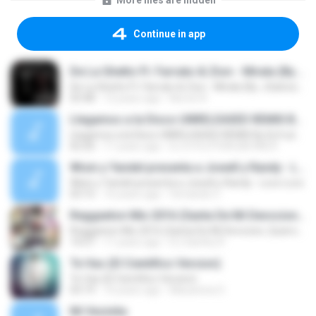
More files are hidden
Continue in app
De La Ghetto Ft. Farruko & Zion - Mirala (By. JGalvezFlow)
De La Ghetto Ft. Farruko & Zion - Mirala (By. JGalvezFlow)
03:48
12 years ago
Norvin R.
Llegamos a la Disco UNRELEASED REMIX By Dj X-plotion
Llegamos a la Disco UNRELEASED REMIX By Dj X-plotion
02:20
11 years ago
DJ X-PLOTION (KEVIN) K.
Wisin y Yandel presenta a Jowell y Randy - Loco Loco
Wisin y Yandel presenta a Jowell y Randy - Loco Loco
03:15
16 years ago
fernando C.
Reggaeton Mix 2016 (Santa De Mi Devocion, Quiero Verte, El Perfume, Quiero Estar Contigo, Lo que Dejaste Al No Volver & Me Voy Enamorando)
Reggaeton Mix 2016 (Santa De Mi Devocion, Quiero Verte, El Perfume, Quiero Estar Contigo, Lo que Dejaste Al No Volver & Me Voy Enamorando)
14:27
11 years ago
DJ Santhy R.
Te Vas (El Cientifico Version)
Te Vas (El Cientifico Version)
03:19
10 years ago
Macarena O.
Mi Vecinita