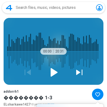
00:00
20:31
addorrh1
�������� 1-3
ELsharkawe1427
10 years ago
more...