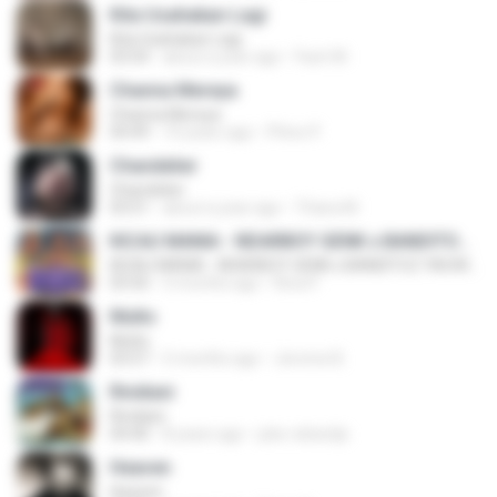
Kita Usahakan Lagi
Kita Usahakan Lagi
03:54
about a year ago
Fazri M.
Channa Mereya
Channa Mereya
04:49
10 years ago
Phino P.
Chandelier
Chandelier
03:51
about a year ago
Thiara M.
KICAU MANIA - NDARBOY GENK x BANDITOZ YAOW 86 (OFFICIAL LYRIC VIDEO) GAS POL NDANGAK
KICAU MANIA - NDARBOY GENK x BANDITOZ YAOW 86 (OFFICIAL LYRIC VIDEO) GAS POL NDANGAK
03:50
3 months ago
Rina P.
Multo
Multo
03:57
5 months ago
Jerome B.
Rindiani
Rindiani
04:40
8 years ago
joko rahardjo
Heaven
Heaven