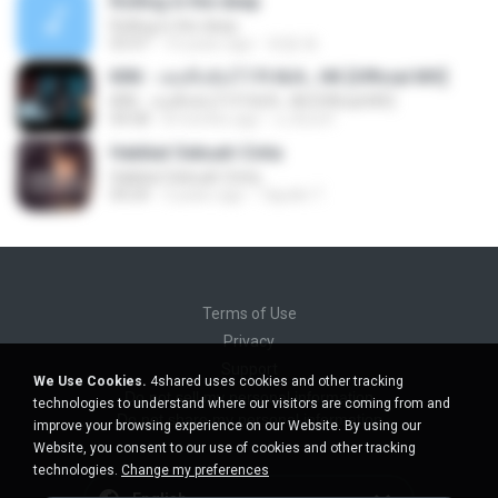
Rolling in the deep
Rolling in the deep
03:47
10 years ago
희종 화.
KRK - เธอทิ้งฉันไว้ Ft.N/A , HK [Official MV]
KRK - เธอทิ้งฉันไว้ Ft.N/A , HK [Official MV]
04:58
8 months ago
นวมินทร์
Hakikat Sebuah Cinta
Hakikat Sebuah Cinta
04:24
3 years ago
Tajudin T.
Terms of Use
Privacy
Support
We Use Cookies.
4shared uses cookies and other tracking
Do not sell my personal information
technologies to understand where our visitors are coming from and
Do not share my personal information
improve your browsing experience on our Website. By using our
Website, you consent to our use of cookies and other tracking
technologies.
Change my preferences