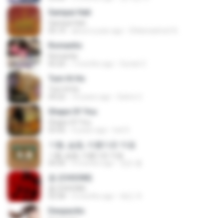
Sampai Hati
Sampai Hati
05:14
about a year ago
Shikenashraf A.
Romantis
Romantis
05:20
7 months ago
Suriati Z.
Tum Hi Ho
Tum Hi Ho
04:22
10 years ago
Satrio U.
Shape Of You
Shape Of You
03:56
4 years ago
Icel S.
기쁨, 슬픔, 아름다운 마음
기쁨, 슬픔, 아름다운 마음
04:36
4 months ago
정은 홍.
춤 (CHOOM)
춤 (CHOOM)
02:58
3 months ago
혜진 주.
Despacito