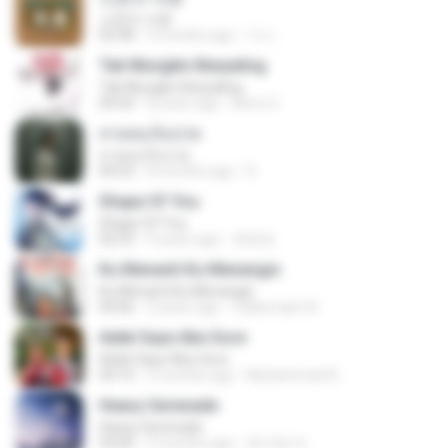
소문의 낙원
03:38
3 months ago
가나.
Tak Mungkin Berpaling
Tak Mungkin Berpaling
04:54
8 years ago
Bimo G.
สายลมเจ็บปวด
สายลมเจ็บปวด
04:23
8 months ago
D
Shape Of You
Shape Of You
02:53
9 years ago
류효정
Ku Menanti Ku Menangis
Ku Menanti Ku Menangis
04:06
4 years ago
Zulkernaim N.
Adek Saye Abe Sore
Adek Saye Abe Sore
04:10
3 months ago
Muhammad A.
Heavy Serenade
Heavy Serenade
03:00
3 months ago
문지영 여.