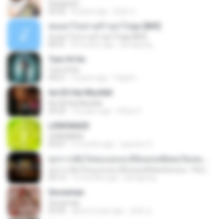
Despacito
02:42
8 years ago
희영 이.
สุขอย่าไปเล่าเศร้าอย่าไปพูด [MV]
สุขอย่าไปเล่าเศร้าอย่าไปพูด [MV]
04:31
8 months ago
jeerapong
Tum Hi Ho
Tum Hi Ho
04:21
9 years ago
Teguh I.
Ae Dil Hai Mushkil
Ae Dil Hai Mushkil
04:29
10 years ago
Phino P.
LEMONADE
LEMONADE
03:07
2 months ago
yasmim O.
ทุกการเติบโตของเธอจะมีฉันคอยซัพพอร์ตเสมอ - FULL , [เนื้อเพลง]
ทุกการเติบโตของเธอจะมีฉันคอยซัพพอร์ตเสมอ - FULL , [เนื้อเพลง]
04:13
12 months ago
jeerapong
Snowman
Snowman
02:45
about a year ago
은혜 조.