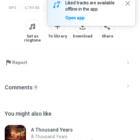
Liked tracks are available
MP3
4,789 KB
Other
addorrh1
??? �������� ����� ������ ���
offline in the app
Open app
Set as
To library
Download
Share
ringtone
Report
Comments
0
You might also like
A Thousand Years
A Thousand Years