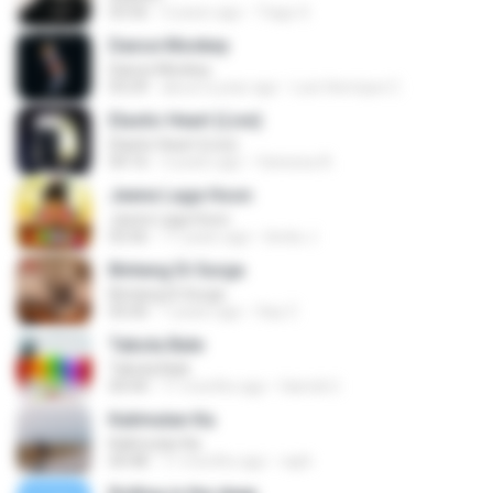
03:56
3 years ago
Tiago S.
Dance Monkey
Dance Monkey
03:29
about a year ago
Luis Henrique C.
Elastic Heart (Live)
Elastic Heart (Live)
04:16
3 years ago
Vanessa A.
Jeene Laga Hoon
Jeene Laga Hoon
03:56
11 years ago
bindu J.
Bintang Di Surga
Bintang Di Surga
05:00
7 years ago
Sep Z.
Tabola Bale
Tabola Bale
04:44
11 months ago
Hamdi U.
Kalimutan Ka
Kalimutan Ka
04:48
11 months ago
raph