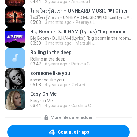
04:44
2 years ago
Amanda R.
ไม่มีใครรู้ตัวเรา– UNHEARD MUSIC 🖤| Official Lyric Video | เพลงสู้ชีวิต
ไม่มีใครรู้ตัวเรา– UNHEARD MUSIC 🖤| Official Lyric Video | เพลงสู้ชีวิต
05:03
3 months ago
Peeraya L.
Big Boom - DJ.ILHAM (Lyrics) "big boom in the room i go kaboom"
Big Boom - DJ.ILHAM (Lyrics) "big boom in the room i go kaboom"
03:33
3 months ago
Marzuki J.
Rolling in the deep
Rolling in the deep
03:47
6 years ago
Patricia C.
someone like you
someone like you
05:08
4 years ago
จํารัส พ.
Easy On Me
Easy On Me
03:44
4 years ago
Carolina C.
More files are hidden
Continue in app