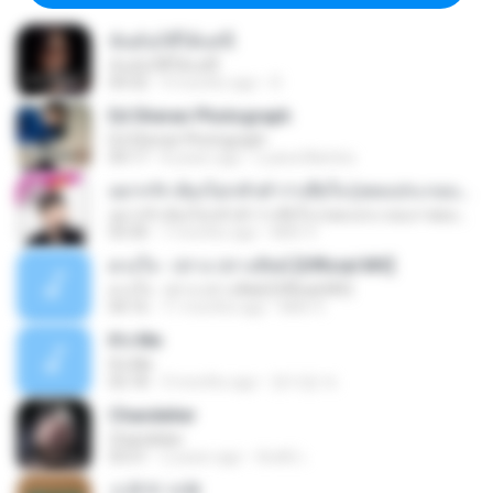
ฉันมันก็ดีได้แค่นี้
ฉันมันก็ดีได้แค่นี้
04:32
9 months ago
D
Ed Sheran Photograph
Ed Sheran Photograph
04:17
8 years ago
Luana Martins
อยากรัก ต้องไม่กลัวคำว่าเสียใจ (เพลงประกอบภาพยนตร์ รัก 7 ปี ดี 7 หน)
อยากรัก ต้องไม่กลัวคำว่าเสียใจ (เพลงประกอบภาพยนตร์ รัก 7 ปี ดี 7 หน)
03:30
7 months ago
Mith 9.
ดวงใจ - ปราง ปรางทิพย์ [Official MV]
ดวงใจ - ปราง ปรางทิพย์ [Official MV]
04:16
11 months ago
Mith 9.
It′s Me
It′s Me
02:18
3 months ago
문지영 여.
Chandelier
Chandelier
03:51
2 years ago
สัมพัน์ เ.
소문의 낙원