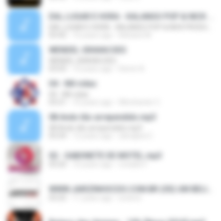
DIA, LUGAR E HORA - KALANGO POP & NICK PRODUÇÕES
DIA, LUGAR E HORA - KALANGO POP & NICK PRODUÇÕES
03:42
10 years ago
Adriane M.
WENDEL GRAVACOES
WENDEL GRAVACOES
03:03
10 years ago
Demir A.
04 - Mil vidas
04 - Mil vidas
03:21
10 years ago
Winchester C.
08 Ando tão arrependido.mp3
08 Ando tão arrependido.mp3
03:24
12 years ago
ubirajara C.
02 - SABONETE DE MOTEL.mp3
03:20
10 years ago
ronaldo F.
WWW.JAIRZINHOCDS.COM.BR (05) UM BEIJO POR MINUTO.mp3
03:25
11 years ago
erick.liv