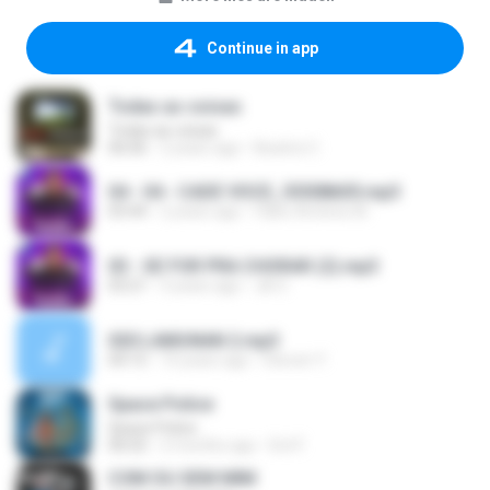
Continue in app
Todas as coisas
Todas as coisas
06:06
2 years ago
Beatriz C.
04 - 04 - CADE VOCE_55508605.mp3
03:44
2 years ago
Fábio Antônio M.
03 - SE FOR PRA CHORAR (2).mp3
03:21
3 years ago
JB S.
020 LAMUNAN 2.mp3
04:15
10 years ago
Steven Y.
Space Police
Space Police
06:02
2 months ago
Eivl F.
COM OU SEM MIM