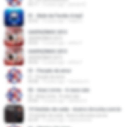
03:17
15 years ago
josmar.55
01 - Baile da Favela-4.mp3
03:32
10 years ago
Felipe S.
GASPAZINHO 2013
GASPAZINHO 2013
03:05
12 years ago
arthur F.
GASPAZINHO 2013
GASPAZINHO 2013
04:45
12 years ago
arthur F.
01 - Pecado de amor
01 - Pecado de amor
04:08
14 years ago
francisco O.
02 - Asas Livres - A casa caiu
02 - Asas Livres - A casa caiu
03:00
13 years ago
ednilson S.
19 Vestido-de-seda - Acervo Arrocha.com.br
19 Vestido-de-seda - Acervo Arrocha.com.br
02:39
11 years ago
viana.simoes