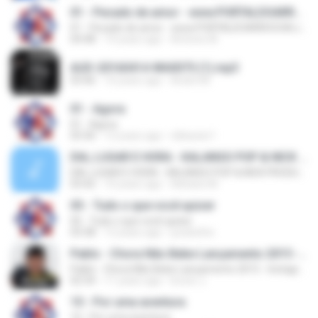
01 - Pecado de amor - www.PORTALDOARROCHA.com.br
01 - Pecado de amor - www.PORTALDOARROCHA.com.br
04:48
14 years ago
Antonio M.
AUD-20160414-WA0075 (1).mp3
03:46
10 years ago
André M.
01 - Agora
01 - Agora
03:36
12 years ago
nillxavier1
DIA, LUGAR E HORA - KALANGO POP & NICK PRODUÇÕES
DIA, LUGAR E HORA - KALANGO POP & NICK PRODUÇÕES
03:42
10 years ago
Adriane M.
05 - Tudo o que você quiser
05 - Tudo o que você quiser
03:38
12 years ago
juceliofire
Pablo - Chora Não Bebe Lançamento 2015 - Instagram @DANIEELARAUJOO
Pablo - Chora Não Bebe Lançamento 2015 - Instagram @DANIEELARAUJOO
02:34
11 years ago
bruno J.
10 - Por uma aventura
10 - Por uma aventura