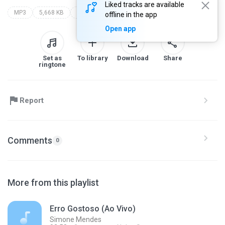
Liked tracks are available
MP3
5,668 KB
rai saia rodada
promocional agosto 2023
offline in the app
Open app
Set as
To library
Download
Share
ringtone
Report
Comments
0
More from this playlist
Erro Gostoso (Ao Vivo)
Simone Mendes