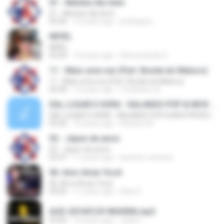
01 - Mentes tão bem
01 - Mentes tão bem
05:06
15 years ago
pedrigues_
INFIEL
INFIEL
03:04
10 years ago
Eberandrade S.
11 - Mais uma vez (Part. Bonde do Maluco)
11 - Mais uma vez (Part. Bonde do Maluco)
04:30
12 years ago
Coselheiro A.
DIA, LUGAR E HORA - KALANGO POP & NICK PRODUÇÕES
DIA, LUGAR E HORA - KALANGO POP & NICK PRODUÇÕES
03:42
10 years ago
Adriane M.
02 - Jejum de amor
02 - Jejum de amor
02:31
11 years ago
jacemir.c.amaral
06. Amo Amar Você
06. Amo Amar Você
03:02
11 years ago
Elias D.
AUD-20160129-WA0006.mp3
02:45
10 years ago
Julia S.