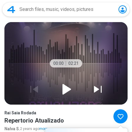
00:00
02:21
Rai Saia Rodada
Repertorio Atualizado
Nalva S.
2 years ago
more...