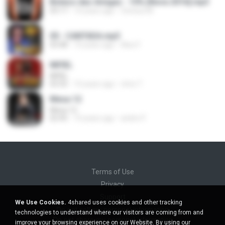
Boteco das Amigas - 10% [Nova 2016].mp3
03:17
10 years ago
Vinicius M.
05 - CANTADA.mp3
03:48
10 years ago
Alex F.
INFIEL
INFIEL
03:35
10 years ago
chris T.
Mesa 12
Mesa 12
02:45
10 years ago
andre P.
Terms of Use
Privacy
Support
We Use Cookies.
4shared uses cookies and other tracking
Do not sell my personal information
technologies to understand where our visitors are coming from and
Do not share my personal information
improve your browsing experience on our Website. By using our