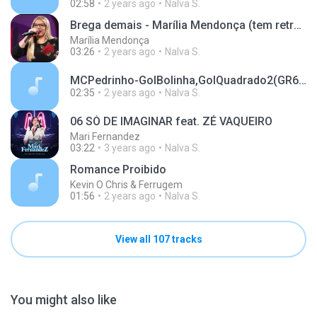
02:58
2 years ago
Nalva S.
Brega demais - Marília Mendonça (tem retrato dela)
Marília Mendonça
03:26
2 years ago
Nalva S.
MCPedrinho-GolBolinha,GolQuadrado2(GR6Explode)DJ900_559.m4a
02:35
2 years ago
Nalva S.
06 SÓ DE IMAGINAR feat. ZÉ VAQUEIRO
Mari Fernandez
03:22
3 years ago
Nalva S.
Romance Proibido
Kevin O Chris & Ferrugem
01:56
2 years ago
Nalva S.
View all 107 tracks
You might also like