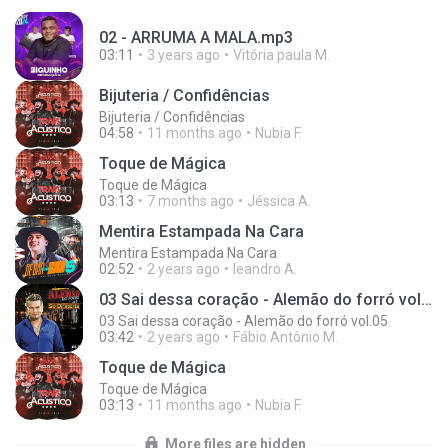
02 - ARRUMA A MALA.mp3
03:11
3 years ago
Vitória paula M.
Bijuteria / Confidências
Bijuteria / Confidências
04:58
11 months ago
Nubia F.
Toque de Mágica
Toque de Mágica
03:13
7 months ago
Jéssica A.
Mentira Estampada Na Cara
Mentira Estampada Na Cara
02:52
2 years ago
leandro A.
03 Sai dessa coração - Alemão do forró vol.05
03 Sai dessa coração - Alemão do forró vol.05
03:42
2 years ago
Fábio Antônio M.
Toque de Mágica
Toque de Mágica
03:13
11 months ago
Nubia F.
More files are hidden