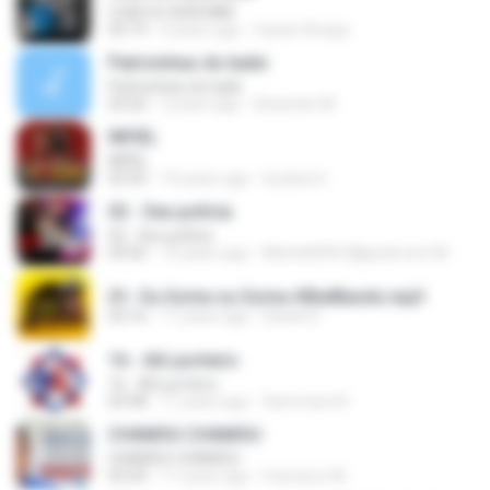
COM OU SEM MIM
03:19
4 years ago
Cassin Araujo
Patricinhas do baile
Patricinhas do baile
03:26
5 years ago
Elisandro M.
INFIEL
INFIEL
03:35
10 years ago
luciana S.
02 - Seu polícia
02 - Seu polícia
03:02
10 years ago
Michelli4567@gnail.com M.
01- Ou Some ou Soma #BielBands.mp3
03:16
11 years ago
Daniel S.
16 - Alô porteiro
16 - Alô porteiro
03:48
11 years ago
Sammara N.
CHAMOU CHAMOU
CHAMOU CHAMOU
03:20
11 years ago
francisco M.