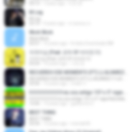
04:13
7 years ago
미연 양.
M Leg
M Leg
03:14
9 years ago
สายหลอน ส.
Work Work
Work Work
03:57
16 years ago
N-dubz Downloads Â®
자격지심 (Feat. 은하 Of 여자친구)
자격지심 (Feat. 은하 Of 여자친구)
03:24
10 years ago
가연 장.
RECUERDO ESE MOMENTO (FT) (J.ALVAREZ Y LUI-G 21 PLUS)
RECUERDO ESE MOMENTO (FT) (J.ALVAREZ Y LUI-G 21 PLUS)
03:56
15 years ago
Crider V.
0 0 0 0 0 0 0 0 0 eu sou artigo 157 o 5° vigia RaCioNaiS MCS
0 0 0 0 0 0 0 0 0 eu sou artigo 157 o 5° vigia RaCioNaiS MCS
14:36
13 years ago
guilherme S.
BEST THING
BEST THING
03:34
13 years ago
monrak M.