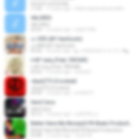
Homem na Estrada
11:06
17 years ago
fabionogueiradecarvalho
VALORES
VALORES
02:54
12 years ago
walef1996
เอาดีดีดิ (BY HanSooIn)
เอาดีดีดิ (BY HanSooIn)
03:36
10 years ago
◣ ๏ HanSooIn สาขา 2 ๏ ◥ ◣.
ґ«№°»юїц (Feat. їЎАПё®)
ґ«№°»юїц (Feat. їЎАПё®)
03:53
12 years ago
swisshj1
»ßµüÇÏ°Ô (Crooked)
»ßµüÇÏ°Ô (Crooked)
03:44
13 years ago
sm02019
Hard Carry
Hard Carry
03:13
10 years ago
อม&#39;ม ย.
Better Have My Money(A PK Beatz Production)
Better Have My Money(A PK Beatz Production)
03:48
12 years ago
Justin M.