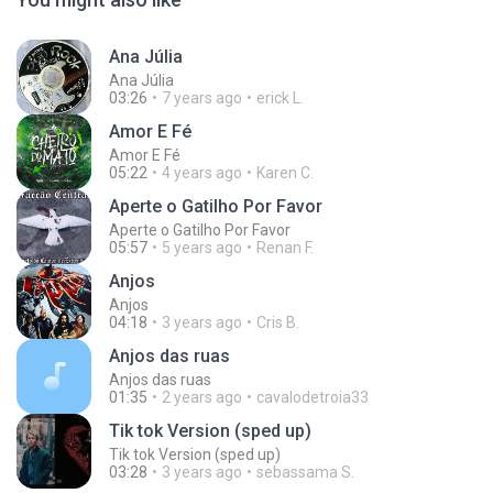
Ana Júlia
Ana Júlia
03:26
7 years ago
erick L.
Amor E Fé
Amor E Fé
05:22
4 years ago
Karen C.
Aperte o Gatilho Por Favor
Aperte o Gatilho Por Favor
05:57
5 years ago
Renan F.
Anjos
Anjos
04:18
3 years ago
Cris B.
Anjos das ruas
Anjos das ruas
01:35
2 years ago
cavalodetroia33
Tik tok Version (sped up)
Tik tok Version (sped up)
03:28
3 years ago
sebassama S.