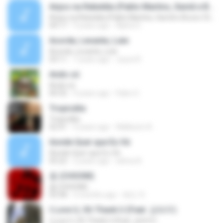
Anjos na Rebeldia (Pablo Martins, Xamã e Bruno Chelles)
Anjos na Rebeldia (Pablo Martins, Xamã e Bruno Chelles)
04:17
9 years ago
Alpha G.
Acorde, Levante, Lute
Acorde, Levante, Lute
03:11
7 years ago
Joyce R.
Ando só
Ando só
00:32
9 years ago
Fabio S.
Tropicália
Tropicália
02:41
4 years ago
Wallisson A.
Aonde Quer que Eu Vá
Aonde Quer que Eu Vá
05:22
2 years ago
wilma A.
춤 (CHOOM)
춤 (CHOOM)
02:58
3 months ago
혜진 주.
I Love U, Oh Thank U (Feat. 김태우)
I Love U, Oh Thank U (Feat. 김태우)