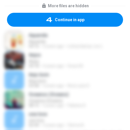
More files are hidden
Continue in app
Aquarela
Aquarela
04:16
4 years ago
Leticia &amp; Leo L.
Anjos
Anjos
04:18
4 years ago
Grace M.
Anjo bom
Anjo bom
03:58
4 years ago
Ana Luiza S.
Oceanos (Oceans)
Oceanos (Oceans)
08:15
5 years ago
Fabiana S.
one love
one love
02:44
3 years ago
Cleriva A.