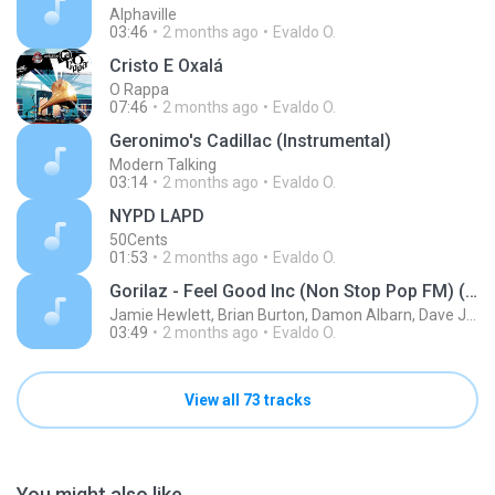
Alphaville
03:46
2 months ago
Evaldo O.
Cristo E Oxalá
O Rappa
07:46
2 months ago
Evaldo O.
Geronimo's Cadillac (Instrumental)
Modern Talking
03:14
2 months ago
Evaldo O.
NYPD LAPD
50Cents
01:53
2 months ago
Evaldo O.
Gorilaz - Feel Good Inc (Non Stop Pop FM) (GTA V)
Jamie Hewlett, Brian Burton, Damon Albarn, Dave Jolicoeur
03:49
2 months ago
Evaldo O.
View all 73 tracks
You might also like