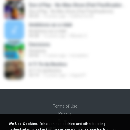
$on d Play - No Meu Show (Part Pacificadores)
$on d Play - No Meu Show (Part Pacificadores)
04:35
14 years ago
Guilherme M.
Ambitionz az a ridah
Ambitionz az a ridah
04:28
12 years ago
MiisaeL E.
Decisions
Decisions
04:56
11 years ago
moraisleo
A Ti Te da Besitos
A Ti Te da Besitos
03:14
12 years ago
miguel P.
Terms of Use
Privacy
Support
We Use Cookies.
4shared uses cookies and other tracking
Do not sell my personal information
technologies to understand where our visitors are coming from and