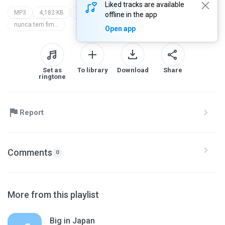
Liked tracks are available
MP3
4,182 KB
Hip Hop/Rock/Reggae/Latin/Funk / Soul/Pop
o rappa
offline in the app
nunca tem fim...
Open app
Set as
To library
Download
Share
ringtone
Report
Comments
0
More from this playlist
Big in Japan