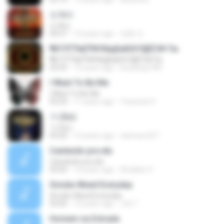
도깨비
도깨비
04:27
10 years ago
정훈 안.
¶йТЛТЎвЕЎ№ХйдБиБХґЗ§ЁС№·Гм
¶йТЛТЎвЕЎ№ХйдБиБХґЗ§ЁС№·Гм
03:59
15 years ago
kunkang1981
I Want To Be Me
I Want To Be Me
03:24
11 years ago
Yessenia V.
가 (Go)
가 (Go)
03:20
12 years ago
nameun327
Cantando pra ela
Cantando pra ela
03:05
14 years ago
Ariádine V.
Smoke Weed Everyday
Smoke Weed Everyday
03:05
13 years ago
Jvb T.
Homem na Estrada