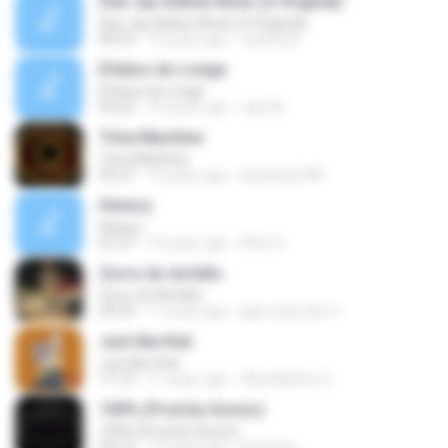
Dee Jay Sidinei Alves (O Original)
Dee Jay Sidinei Alves (O Original)
04:53
15 years ago
nisitmodi
Efeitos do Longe
Efeitos do Longe
03:22
10 years ago
caio M.
Time Machine
Time Machine
03:27
15 years ago
kunkang1981
History
History
01:57
14 years ago
Alvin H.
Zorro do Asfalto
Zorro do Asfalto
03:33
11 years ago
jaja crazy doc S.
Just like that
Just like that
11:14
11 years ago
HikenNoAce G.
100% (Prod.by Gonzo)
100% (Prod.by Gonzo)
02:14
13 years ago
ikeunhoo