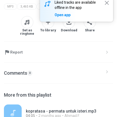
Liked tracks are available
MP3
3,465 KB
ost - cinta
same same
offline in the app
Open app
Set as
To library
Download
Share
ringtone
Report
Comments
0
More from this playlist
kopratasa - permata untuk isteri.mp3
04:05
2 months ago
Ahmad F.