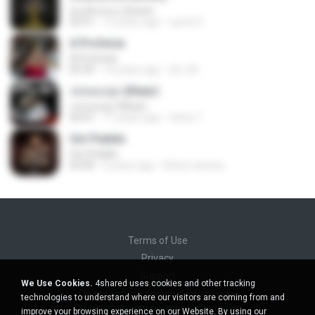
คนเดินถนน (พลพล)
03:51
12 years ago
sumit 3.
A Profecia
A Profecia
05:39
16 years ago
drv-20
เล่นของสูง (Klear)
เล่นของสูง (Klear)
04:41
11 years ago
nisha T.
Um Pedido
Um Pedido
03:00
6 years ago
Kelvin oliveira
Terms of Use
Privacy
Support
We Use Cookies.
4shared uses cookies and other tracking
Do not sell my personal information
technologies to understand where our visitors are coming from and
Do not share my personal information
improve your browsing experience on our Website. By using our