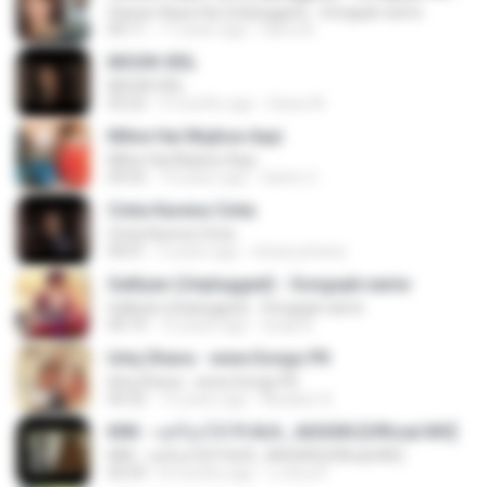
Sawan Aaya Hai (Unplugged) - Songspk.name
04:11
11 years ago
Sarra A.
MOON VEIL
MOON VEIL
03:22
9 months ago
Dania W.
Milne Hai Mujhse Aayi
Milne Hai Mujhse Aayi
04:55
10 years ago
Satrio U.
Cinta Karena Cinta
Cinta Karena Cinta
04:01
6 years ago
shaza johana
Galliyan (Unplugged) - Songspk.name
Galliyan (Unplugged) - Songspk.name
04:14
12 years ago
swap N.
Ishq Shava - www.Songs.PK
Ishq Shava - www.Songs.PK
04:32
12 years ago
Mudasir A.
KRK - แค่ร้องไห้ Ft.N/A , AISXXN [Official MV]
KRK - แค่ร้องไห้ Ft.N/A , AISXXN [Official MV]
03:59
8 months ago
นวมินทร์