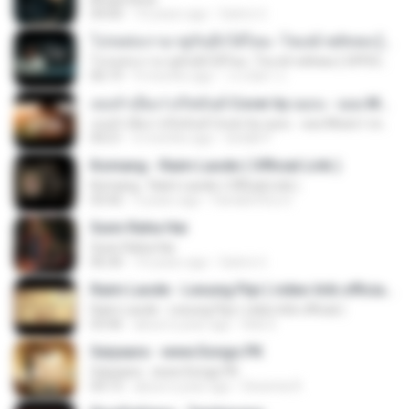
04:00
10 years ago
Satrio U.
โปรดส่งเรามาคู่กันอีกได้ไหม -โชเล่ย์ ชคัทพล [ OFFICIAL MV ]
โปรดส่งเรามาคู่กันอีกได้ไหม -โชเล่ย์ ชคัทพล [ OFFICIAL MV ]
06:19
9 months ago
วรรณิศา ก.
เธอลำเอียง I อริสมันต์ Cover by ฌอน - ฌฌ Music I เพลงยุค 90 I Rock Cover
เธอลำเอียง I อริสมันต์ Cover by ฌอน - ฌฌ Music I เพลงยุค 90 I Rock Cover
04:21
6 months ago
Sirilak P.
Komang - Raim Laode ( Official Lirik )
Komang - Raim Laode ( Official Lirik )
03:42
3 years ago
Fare&#39;z D.
Sunn Raha Hai
Sunn Raha Hai
06:30
10 years ago
Satrio U.
Raim Laode - Lesung Pipi ( video lirik official )
Raim Laode - Lesung Pipi ( video lirik official )
03:46
about a year ago
Adii S.
Saiyaara - www.Songs.PK
Saiyaara - www.Songs.PK
04:13
about a year ago
Dewinta R.