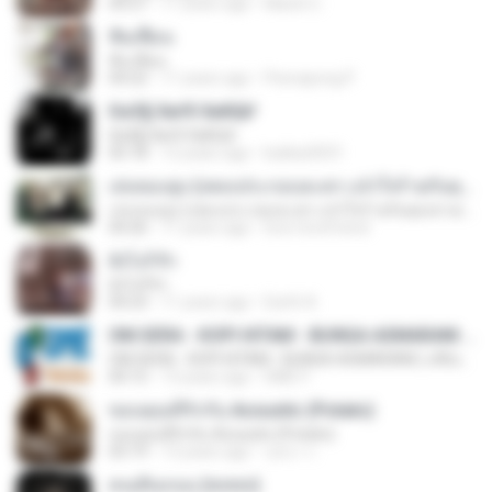
04:27
11 years ago
MaxGi C.
ฟั่นเฟือน
ฟั่นเฟือน
04:22
11 years ago
Peerapong P.
ЄиЗ§·ХиґХ·ХиКШґ
ЄиЗ§·ХиґХ·ХиКШґ
05:18
12 years ago
kukkai3031
เล่นของสูง (เพลงประกอบละคร แจ๋วใจร้ายกับคุณชายเทวดา)
เล่นของสูง (เพลงประกอบละคร แจ๋วใจร้ายกับคุณชายเทวดา)
04:26
11 years ago
love-lovefriend
ยังไงก็รัก
ยังไงก็รัก
04:23
11 years ago
Earth A.
OM.SERA - KOPI HITAM - BUNGA ASMARANI ( official Music and Video by Danang Multimedia Entertaiment )
OM.SERA - KOPI HITAM - BUNGA ASMARANI ( official Music and Video by Danang Multimedia Entertaiment )
04:15
13 years ago
DME P.
ขอบคุณที่รักกัน Acoustic (Potato)
ขอบคุณที่รักกัน Acoustic (Potato)
03:19
13 years ago
รุสนา ร.
คนเดินถนน (พลพล)