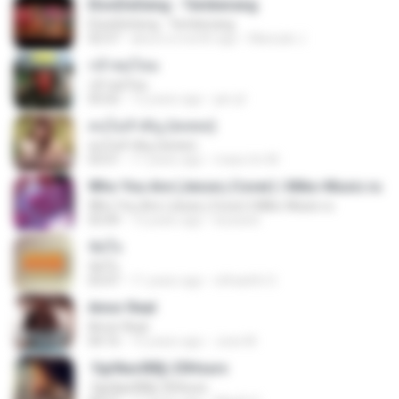
EtonDeGeng - Temberang
EtonDeGeng - Temberang
02:57
about a month ago
Marzuki J.
กล้าพอไหม
กล้าพอไหม
05:02
12 years ago
jan-jit
คนไม่สำคัญ (พลพล)
คนไม่สำคัญ (พลพล)
03:51
11 years ago
mass.tm M.
Who You Are (Jesse j Cover) | Miko-Music.ru
Who You Are (Jesse j Cover) | Miko-Music.ru
03:49
13 years ago
koizeed
ขัดใจ
ขัดใจ
03:47
11 years ago
ohhaehh O.
Amor Real
Amor Real
04:16
15 years ago
Jose M.
·УдґйаѕХВ§-25Hours
·УдґйаѕХВ§-25Hours