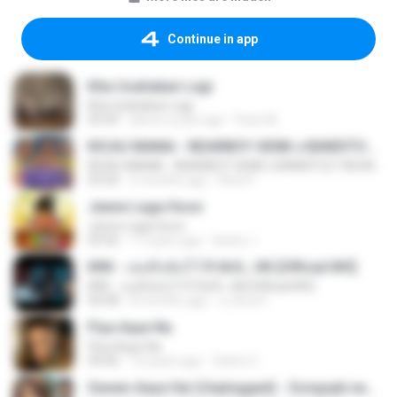
Continue in app
Kita Usahakan Lagi
Kita Usahakan Lagi
03:54
about a year ago
Fazri M.
KICAU MANIA - NDARBOY GENK x BANDITOZ YAOW 86 (OFFICIAL LYRIC VIDEO) GAS POL NDANGAK
KICAU MANIA - NDARBOY GENK x BANDITOZ YAOW 86 (OFFICIAL LYRIC VIDEO) GAS POL NDANGAK
03:50
3 months ago
Rina P.
Jeene Laga Hoon
Jeene Laga Hoon
03:56
11 years ago
bindu J.
KRK - เธอทิ้งฉันไว้ Ft.N/A , HK [Official MV]
KRK - เธอทิ้งฉันไว้ Ft.N/A , HK [Official MV]
04:58
8 months ago
นวมินทร์
Piya Aaye Na
Piya Aaye Na
04:46
10 years ago
Satrio U.
Sawan Aaya Hai (Unplugged) - Songspk.name