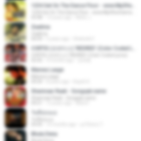
1234 Get On The Dance Floor - www.Mp3HunGama.IN
1234 Get On The Dance Floor - www.Mp3HunGama.IN
03:48
13 years ago
Nithin J.
Zaalima
Zaalima
04:59
5 years ago
Shahzeb F.
CORTIS (코르티스) 'REDRED' (Color Coded Lyrics)
CORTIS (코르티스) 'REDRED' (Color Coded Lyrics)
02:42
3 months ago
정예환
Manwa Laage
Manwa Laage
04:34
8 years ago
Kopeh K.
Shanivaar Raati - Songspk.name
Shanivaar Raati - Songspk.name
04:21
12 years ago
Abid H.
วันที่อ่อนแอ
วันที่อ่อนแอ
04:45
10 months ago
ลูกไม้หล่น ไ.
Bhula Dena
Bhula Dena