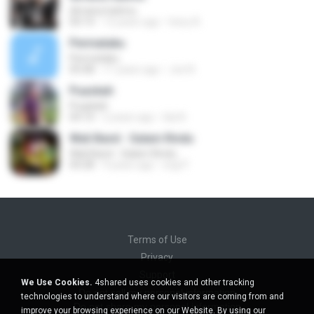
dimana hatimu
04:14
12 years ago
heny A.
Permataku
Permataku
05:08
11 years ago
Joe N.
Puaskah
Puaskah
04:10
2 years ago
Ida N.
Wali Band - Salam Rindu
Wali Band - Salam Rindu
04:28
9 years ago
ergi P.
Terms of Use
Privacy
Support
We Use Cookies.
4shared uses cookies and other tracking
Do not sell my personal information
technologies to understand where our visitors are coming from and
Do not share my personal information
improve your browsing experience on our Website. By using our