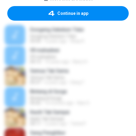
Continue in app
Dongeng Sebelum Tidur
Dongeng Sebelum Tidur
03:54
5 years ago
Asep K.
09 mahadewi
09 mahadewi
04:13
10 years ago
Barry H.
Semua Tak Sama
Semua Tak Sama
05:37
6 years ago
Dang T.
Bintang di Surga
Bintang di Surga
05:02
10 months ago
Kian S.
Kasih Tak Sampai
Kasih Tak Sampai
04:17
2 years ago
Yanta P.
Sang Penghibur