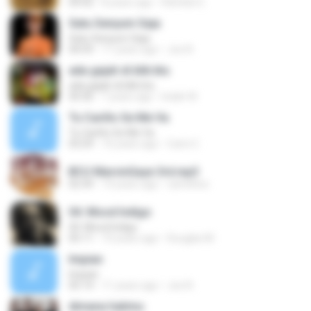
04:42
8 years ago
Rafeldo E.
Satu Senyum Saja
Satu Senyum Saja
04:59
11 years ago
Joe N.
ada gajah di blik btu
ada gajah di blik btu
04:36
7 years ago
Indah W.
Tu Cariño Se Me Va
Tu Cariño Se Me Va
03:29
16 years ago
Cami C.
BCU MarvinGaye 3rd.mp3
02:39
14 years ago
cameltoe
04. Mood Indigo
04. Mood Indigo
05:11
10 years ago
Douglas M.
Impian
Impian
05:14
11 years ago
Joe N.
dimana hatimu