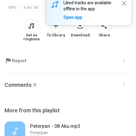
Liked tracks are available
MP3
6,461 KB
Band
padi
seleksi pop
offline in the app
Open app
Set as
To library
Download
Share
ringtone
Report
Comments
0
More from this playlist
Peterpan - 08 Aku.mp3
Peterpan