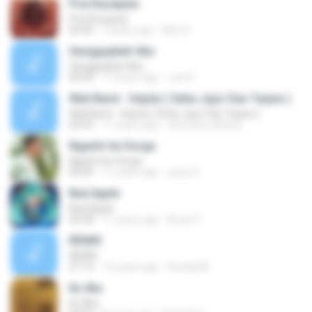
Pria Kesepian
Pria Kesepian
04:04
3 years ago
Moh S.
Sanggupkah Aku
Sanggupkah Aku
04:09
11 years ago
Joe N.
Wali Band - Sejuta ( Setia Jujur Dan Taqwa )
Wali Band - Sejuta ( Setia Jujur Dan Taqwa )
03:59
11 years ago
chomenx.alfarizi
Ngantri ke Sorga
Ngantri ke Sorga
04:09
11 years ago
yed,s S.
Bad Apple
Bad Apple
03:38
11 years ago
Bryan F.
REMIX
REMIX
27:14
15 years ago
Ronald M.
Itu Aku
Itu Aku