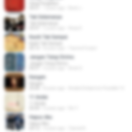
Sang Penghibur
04:51
7 years ago
Benk J.
Tak Selamanya
Tak Selamanya
03:47
5 years ago
Asep K.
Kasih Tak Sampai
Kasih Tak Sampai
05:13
8 years ago
Yaumul Furqon
Jangan Tutup Dirimu
Jangan Tutup Dirimu
04:57
4 years ago
Andri D.
Kangen
Kangen
05:00
8 years ago
Anabel Dolaemon Pesekkk 14
11 Andai
11 Andai
05:09
6 years ago
Riri Y.
Hapus Aku
Hapus Aku
04:12
4 years ago
Zaenal A.