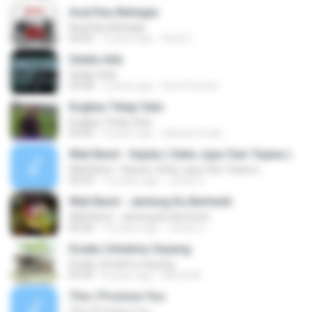
Asal Kau Bahagia
Asal Kau Bahagia
04:05
3 years ago
Izhal Z.
Selalu Ada
Selalu Ada
04:08
2 years ago
Deni Purwati
Engkau Tetap Satu
Engkau Tetap Satu
04:40
4 years ago
Habsah Sudin
Wali Band - Sejuta ( Setia Jujur Dan Taqwa )
Wali Band - Sejuta ( Setia Jujur Dan Taqwa )
03:59
12 years ago
Johan S.
Wali Band - Jantung Ku Berhenti
Wali Band - Jantung Ku Berhenti
05:00
12 years ago
Johan S.
Doaku Untukmu Sayang
Doaku Untukmu Sayang
03:49
8 years ago
Moeel M.
This I Promise You
This I Promise You