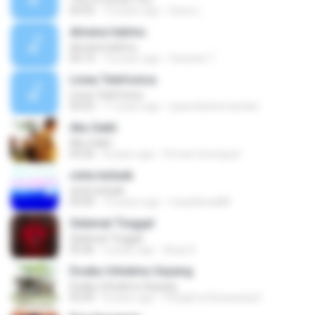
04:43
10 years ago
Dulce L.
dimana hatimu
dimana hatimu
04:14
10 years ago
Sweetie T.
Linea Telefonica
Linea Telefonica
04:03
11 years ago
sparedeshernandez
Aku Sakit
Aku Sakit
04:26
8 years ago
Firman Suningrat
cinta terbaik
cinta terbaik
04:00
10 years ago
maulidinaa88
Selamat Tinggal
Selamat Tinggal
05:46
5 years ago
Asep K.
Doaku Untukmu Sayang
Doaku Untukmu Sayang
03:49
8 years ago
Panglima Karawang K.