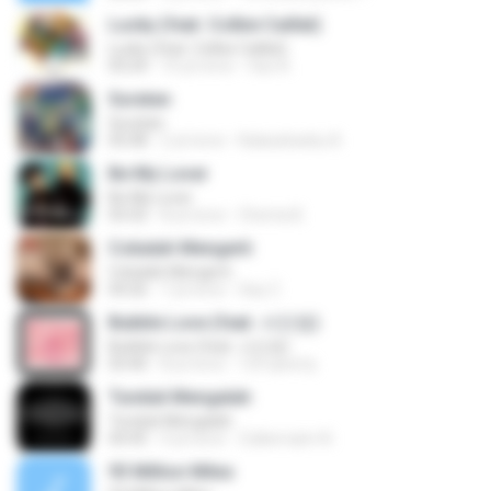
Lucky (feat. Colbie Caillat)
Lucky (feat. Colbie Caillat)
03:24
10 yıl önce
faiz A.
Suratan
Suratan
05:08
2 yıl önce
Kalasahanku 8.
Be My Lover
Be My Lover
03:32
8 yıl önce
Chenta B.
Cobalah Mengerti
Cobalah Mengerti
04:26
7 yıl önce
Sep Z.
Bubble Love (feat. 서인영)
Bubble Love (feat. 서인영)
03:40
8 yıl önce
123 qwerty
Tunduk Mengalah
Tunduk Mengalah
04:45
4 yıl önce
Zulkernaim N.
93 Million Miles