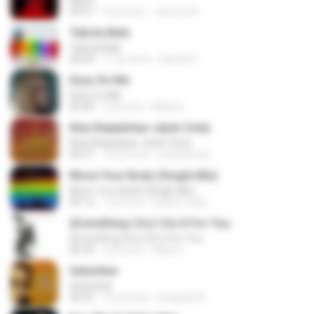
Multo
03:57
5 ay önce
Jerome B.
Tabola Bale
Tabola Bale
04:44
11 ay önce
Hamdi U.
Easy On Me
Easy On Me
03:44
2 yıl önce
Maira L.
Kita Ditakdirkan Jatuh Cinta
Kita Ditakdirkan Jatuh Cinta
04:51
14 yıl önce
izzuhimura
Move Your Body (Single Mix)
Move Your Body (Single Mix)
04:12
1 yıl önce
cleiton maia
(Everything I Do) I Do It For You
(Everything I Do) I Do It For You
06:34
2 yıl önce
Maira L.
Selumbar
Selumbar
04:55
10 yıl önce
anugrah N.