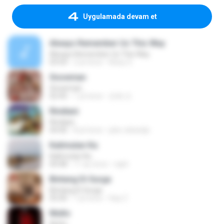
Uygulamada devam et
Always Remember Us This Way
Always Remember Us This Way
03:54
2 yıl önce
Noisy S.
Snowman
Snowman
02:45
1 yıl önce
은혜 조.
Rindiani
Rindiani
04:40
8 yıl önce
joko rahardjo
Kalimutan Ka
Kalimutan Ka
04:48
11 ay önce
raph
Bintang Di Surga
Bintang Di Surga
05:00
7 yıl önce
Sep Z.
Multo