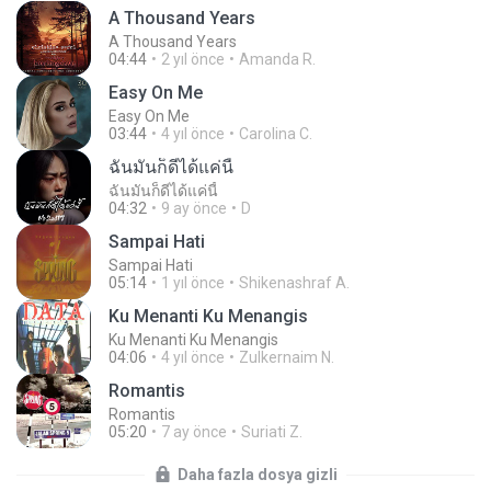
A Thousand Years
A Thousand Years
04:44
2 yıl önce
Amanda R.
Easy On Me
Easy On Me
03:44
4 yıl önce
Carolina C.
ฉันมันก็ดีได้แค่นี้
ฉันมันก็ดีได้แค่นี้
04:32
9 ay önce
D
Sampai Hati
Sampai Hati
05:14
1 yıl önce
Shikenashraf A.
Ku Menanti Ku Menangis
Ku Menanti Ku Menangis
04:06
4 yıl önce
Zulkernaim N.
Romantis
Romantis
05:20
7 ay önce
Suriati Z.
Daha fazla dosya gizli