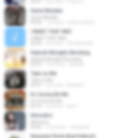
03:51
2 yıl önce
Prayut S.
Same Mistake
Same Mistake
04:58
1 yıl önce
celene santos
I WANT THAT WAY
I WANT THAT WAY
03:35
9 yıl önce
Siti Aisyah M.
Sejarah Mungkin Berulang
Sejarah Mungkin Berulang
05:22
10 yıl önce
Baihaqi
Take on Me
Take on Me
03:47
5 yıl önce
Renato F.
It's Gonna Be Me
It's Gonna Be Me
03:14
1 yıl önce
Nur F.
Kilometro
Kilometro
03:09
10 yıl önce
Jhoana M.
Nyanyian Rindu Buat Kekasih