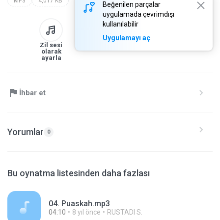
MP3
4,017 KB
Beğenilen parçalar
uygulamada çevrimdışı
kullanılabilir
Uygulamayı aç
Zil sesi
Kitaplığa
İndir
Paylaş
olarak
ayarla
İhbar et
Yorumlar
0
Bu oynatma listesinden daha fazlası
04. Puaskah.mp3
04:10
8 yıl önce
RUSTADI S.