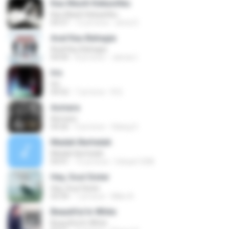
Kau Masih Kekasihku
Kau Masih Kekasihku
04:37
12 yıl önce
anna S.
Asal Kau Bahagia
Asal Kau Bahagia
04:04
8 yıl önce
James I.
Iris
Iris
04:52
7 yıl önce
R D.
Asmara
Asmara
04:26
4 yıl önce
Gilang S.
Madah Berhelah
Madah Berhelah
04:41
15 yıl önce
Iriduan1208
Hey, Soul Sister
Hey, Soul Sister
03:34
1 yıl önce
Mike A.
Beautiful In White
Beautiful In White