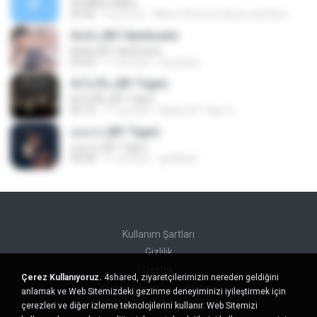
93 Million Miles
03:36
3 yıl önce
Marco Antonio Nunes da Silva
ตัดพ้อ (BY HanSooIn)
ตัดพ้อ (BY HanSooIn)
04:24
11 yıl önce
luechany
ฟังไม่ขึ้น (BY Tiger)
ฟังไม่ขึ้น (BY Tiger)
04:14
11 yıl önce
Music BY Tiger ส.
เธอเก่ง (BY Tiger)
เธอเก่ง (BY Tiger)
04:58
11 yıl önce
golfilisol
Kullanım Şartları
Gizlilik
Destek
Çerez Kullanıyoruz.
4shared, ziyaretçilerimizin nereden geldiğini
Kişisel bilgilerimi satmayın
anlamak ve Web Sitemizdeki gezinme deneyiminizi iyileştirmek için
Kişisel bilgilerimi paylaşmayın
çerezleri ve diğer izleme teknolojilerini kullanır. Web Sitemizi