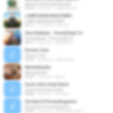
Nyanyian Rindu Buat Kekasih
06:23
4 yıl önce
Zulkernaim N.
LUMPUHKAN INGATANKU
LUMPUHKAN INGATANKU
04:17
12 yıl önce
Aureri 1.
Desi Kalakaar - HoneySingh.Co
Desi Kalakaar - HoneySingh.Co
04:17
9 yıl önce
aadithya B.
Roman Cinta
Roman Cinta
04:03
10 yıl önce
Riefarsha I.
Membebaniku
Membebaniku
04:23
7 yıl önce
Sep Z.
Surat Cinta Untuk Starla
Surat Cinta Untuk Starla
05:08
7 yıl önce
Firman S.
Airmata Di Persandinganmu
Airmata Di Persandinganmu
04:09
2 yıl önce
Tominandi putra T.