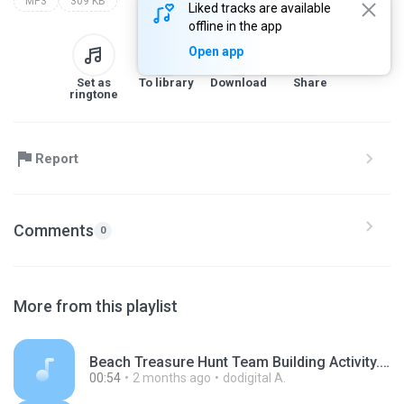
MP3
309 KB
Liked tracks are available
offline in the app
Open app
Set as
To library
Download
Share
ringtone
Report
Comments
0
More from this playlist
Beach Treasure Hunt Team Building Activity.mp3
00:54
2 months ago
dodigital A.