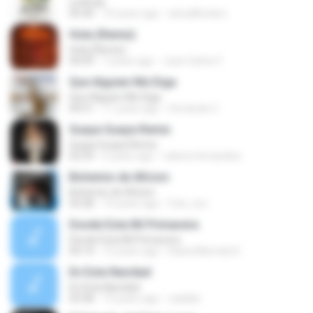
La Boda
05:40
10 years ago
astudilloclaro
Hola (Remix)
Hola (Remix)
04:09
7 years ago
Joan Carlos F.
Que Alguien Me Diga
Que Alguien Me Diga
04:51
11 years ago
fernando C.
Guaya Guaya Remix
Guaya Guaya Remix
02:54
6 years ago
valeria fernandez
Bohemio de Aficion
Bohemio de Aficion
03:28
14 years ago
fran_tuo
Donde Esta Mi Primavera
Donde Esta Mi Primavera
04:14
12 years ago
Diana Marcela D.
En Esta Navidad
En Esta Navidad
03:58
15 years ago
casillas