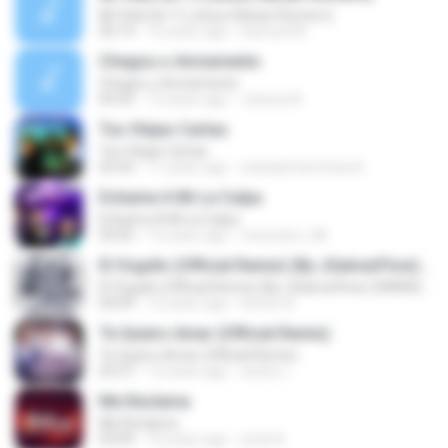
Mi Vida Sin Ti (Jesus Adrian Romero)
05:14
16 years ago
Samuel M.
Chegou o Avivamento
Chegou o Avivamento
04:35
12 years ago
Jessica A.
Tus Víejas Cartas
Tus Víejas Cartas
03:43
11 years ago
soledad herminia A.
Echame A Mi La Culpa
Echame A Mi La Culpa
03:05
15 years ago
mexicano_08
El Orgullo (Official Remix) (By JGalvezFlow) (WWW.ELGENERO.COM)
El Orgullo (Official Remix) (By JGalvezFlow) (WWW.ELGENERO.COM)
04:09
12 years ago
hector B.
Te Quiero Amar (Official Remix)
Te Quiero Amar (Official Remix)
03:37
12 years ago
xavier L.
Me Reclama
Me Reclama
03:09
10 years ago
erick A.