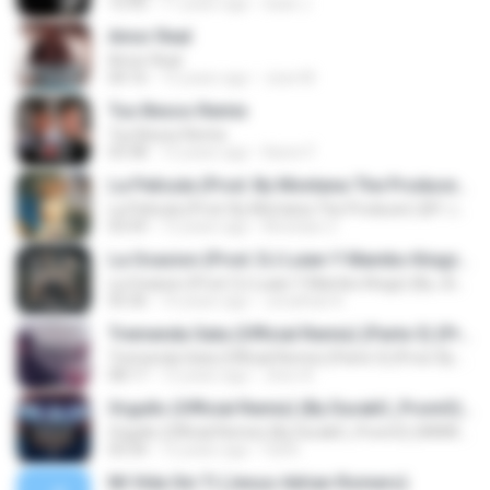
15:43
11 years ago
Sack J.
Amor Real
Amor Real
04:16
15 years ago
Jose M.
Tus Besos Remix
Tus Besos Remix
03:38
12 years ago
Karen F.
La Pelicula (Prod. By Montana The Producer) (BY JGalvezFlow)
La Pelicula (Prod. By Montana The Producer) (BY JGalvezFlow)
03:59
12 years ago
Khristian Z.
La Ocasion (Prod. DJ Luian Y Mambo Kingz) (By JGalvez)
La Ocasion (Prod. DJ Luian Y Mambo Kingz) (By JGalvez)
05:36
10 years ago
Jonathan K.
Tremenda Sata (Official Remix) (Parte 3) (Prod. By DJ Luian & Noize)
Tremenda Sata (Official Remix) (Parte 3) (Prod. By DJ Luian & Noize)
08:17
12 years ago
Jhon A.
Orgullo (Official Remix) (By DurakO_PromO) (WWW.FULETEO.CO)
Orgullo (Official Remix) (By DurakO_PromO) (WWW.FULETEO.CO)
03:34
12 years ago
full B.
Mi Vida Sin Ti (Jesus Adrian Romero)