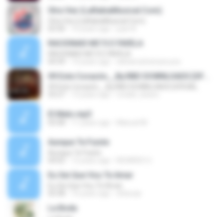
Otra Vez (LaRabiaMusical.Com)
Otra Vez (LaRabiaMusical.Com)
03:30
10 years ago
juan N.
RACIONAIS MC'S E FAVELA
RACIONAIS MC'S E FAVELA
04:39
14 years ago
adrianosilveirasouza
09 Este Corazón__By.RBD DOWNLOADS [OFICIAL
09 Este Corazón__By.RBD DOWNLOADS [OFICIAL
03:27
13 years ago
ronald_doano
El Malo.mp3
03:58
11 years ago
Manuel M.
Aunque Te Fuiste
Aunque Te Fuiste
04:02
12 years ago
RICARDO U.
Eu Sei Que Vou Te Amar
Eu Sei Que Vou Te Amar
03:38
16 years ago
slnlucas
La Boda