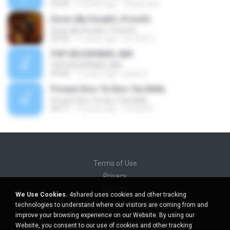
05:44
13 years ago
nclaumann
Dices (By DurakO_PromO)
Dices (By DurakO_PromO)
03:34
11 years ago
DJ ZOE S.
POP EN ESPANOL MIX
POP EN ESPANOL MIX
09:58
11 years ago
paola C.
Porque Dios Te Hizo Tan Bella
Porque Dios Te Hizo Tan Bella
04:11
16 years ago
TexasGirl
Terms of Use
Privacy
Support
We Use Cookies.
4shared uses cookies and other tracking
Do not sell my personal information
technologies to understand where our visitors are coming from and
Do not share my personal information
improve your browsing experience on our Website. By using our
Website, you consent to our use of cookies and other tracking