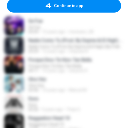
Continue in app
Se Fue
Se Fue
03:59
15 years ago
mexicano_08
Nadie Como Tu (Prod. By Dayme & El High) (By Polka DeLaMusic) (WWW.FULETEO.CO)
Nadie Como Tu (Prod. By Dayme & El High) (By Polka DeLaMusic) (WWW.FULETEO.CO)
03:29
12 years ago
miqueas N.
Porque Dios Te Hizo Tan Bella
Porque Dios Te Hizo Tan Bella
04:11
14 years ago
eduardo R.
Otra Vez
Otra Vez
03:30
10 years ago
Manuel M.
Dura
Dura
03:20
9 years ago
Thais G.
Reggaeton Head 10
Reggaeton Head 10