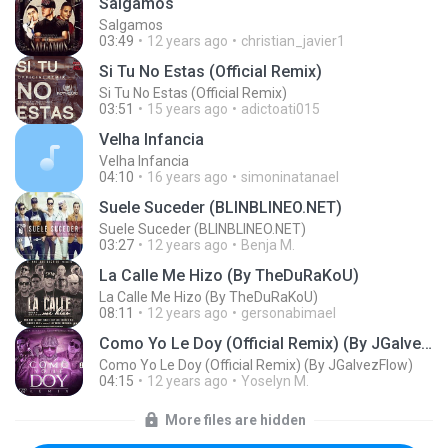
Salgamos
Salgamos
03:49
12 years ago
christian_javier1
Si Tu No Estas (Official Remix)
Si Tu No Estas (Official Remix)
03:51
15 years ago
adictoati015
Velha Infancia
Velha Infancia
04:10
16 years ago
simoninatanael
Suele Suceder (BLINBLINEO.NET)
Suele Suceder (BLINBLINEO.NET)
03:27
12 years ago
Benja M.
La Calle Me Hizo (By TheDuRaKoU)
La Calle Me Hizo (By TheDuRaKoU)
08:11
12 years ago
gersonabimael
Como Yo Le Doy (Official Remix) (By JGalvezFlow)
Como Yo Le Doy (Official Remix) (By JGalvezFlow)
04:15
12 years ago
Yoselyn M.
More files are hidden