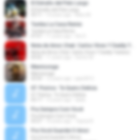
El Extraño del Pelo Largo
El Extraño del Pelo Largo
03:11
10 years ago
Maru M.
Tumba La Casa Remix
Tumba La Casa Remix
07:57
11 years ago
tito S.
Nota de Amor (feat. Carlos Vives Y Daddy Yankee)
Nota de Amor (feat. Carlos Vives Y Daddy Yankee)
03:52
11 years ago
Hector M.
Mamisonga
Mamisonga
03:59
12 years ago
pipe2012
07. Pisirico  Te Quero Delícia
07. Pisirico  Te Quero Delícia
02:17
12 years ago
dada
Pra Sempre Com Você
Pra Sempre Com Você
03:27
10 years ago
Tayssa R.
Pra Você Guardei O Amor
Pra Você Guardei O Amor