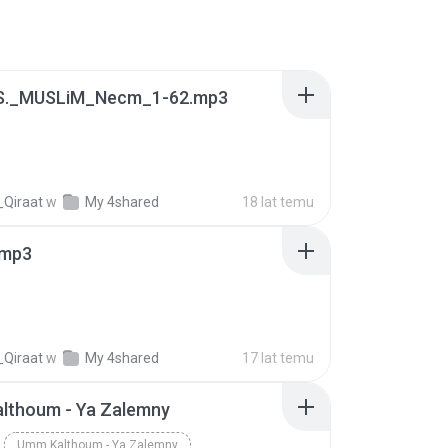
S._MUSLiM_Necm_1-62.mp3
_Qiraat
w
My 4shared
18 lat temu
.mp3
_Qiraat
w
My 4shared
17 lat temu
lthoum - Ya Zalemny
Umm Kalthoum - Ya Zalemny