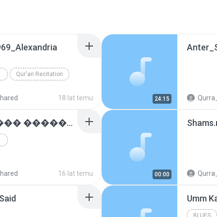
69_Alexandria
Anter_
Qur'an Recitation
hared
18 lat temu
Qurra
24:15
�� ���� �� ���� ������� :: ���� ��� �� ���� ����������
Shams
hared
16 lat temu
Qurra
00:00
Said
Umm Ka
BLUES