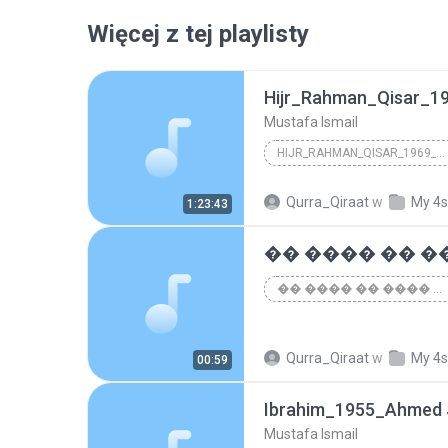
Więcej z tej playlisty
Hijr_Rahman_Qisar_19
Mustafa Ismail
HIJR_RAHMAN_QISAR_1969_ALEXANDRIA
Mustafa Ismail
Qurra_Qiraat
w
My 4s
1:23:43
�� ���� �� ���� ������� :: ���� ��� �� ���� ������...
Qurra_Qiraat
w
My 4s
00:59
Ibrahim_1955_Ahmed 
Mustafa Ismail