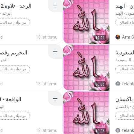
 - الهند
الرعد - تلاوة 2 - 1965 - المسجد الأقصى
نون - الهند
الرعد - تلاوة 2 - 965
اء الصالح
من نوادر عبد البا
اء الصالح
الرعد - تلاوة 2 - 1965 - المسجد الأقصى
ed
18 lat temu
Amr G
16:44
سعودية
التحريم وقصا
السعودية
التحر
اء الصالح
من نوادر عبد البا
اء الصالح
التحريم وقصار السور - مجهولة المكان
ed
18 lat temu
felan
35:06
باكستان
الواقعة - 1980 - أبو ظبي - الإمارات
- باكستان
الواقعة - 0
اء الصالح
من نوادر عبد البا
اء الصالح
dol Basett
ed
18 lat temu
felan
13:36