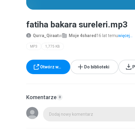
fatiha bakara sureleri.mp3
Qurra_Qiraat
w
Moje 4shared
16 lat temu
więcej...
MP3
1,775 KB
Otwórz w…
Do biblioteki
P
Komentarze
0
Dodaj nowy komentarz