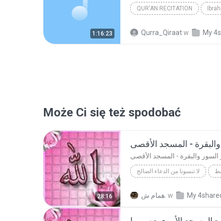
QUR'AN RECITATION
Ibra
Mustafa Ismail
Qurra_Qiraat
w
My 4s
1:16:23
Może Ci się też spodobać
والبقرة - المسجد الأقصى
السور والبقرة - المسجد الأقصى
سط
لا تنسونا من الدعاء الصالح
Ab
لا تنسونا من الدعاء الصالح
My 4share
w
همام ش.
28:16
لسور والبقرة - المسجد الأقصى