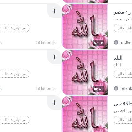
- باكستان
در - مصر
لقدر - مصر
اء الصالح
من نوادر عبد البا
اء الصالح
dol Basett
خالد م.
18 lat temu
ed
52:18
قدر - مصر
البلد
البلد
اء الصالح
من نوادر عبد البا
اء الصالح
المائدة - العراق
dol Basett
ed
18 lat temu
felan
06:41
-الاقصى
من-الاقصى
اء الصالح
من نوادر عبد البا
اء الصالح
هود - جنوب أفريق