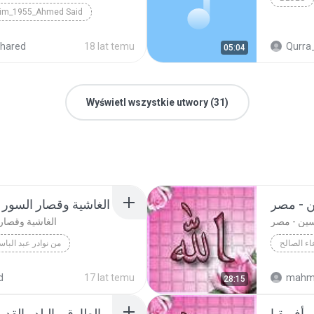
him_1955_Ahmed Said
hared
18 lat temu
Qurra
05:04
Wyświetl wszystkie utwory (31)
ين - مصر
الغاشية وقصار السور 
حسين - مصر
الغاشية وقصار 
اء الصالح
من نوادر عبد البا
اء الصالح
dol Basett
d
17 lat temu
mahm
28:15
Abdol Ba
الغاشية وقصار ا
أفريقيا
التوبة والطارق والبلد والقدر - المسجد الأموي - سوريا