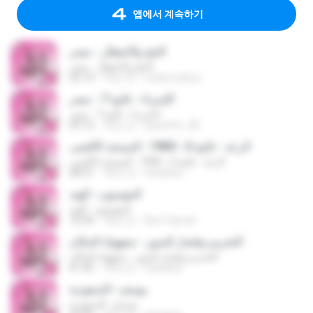
앱에서 계속하기
الحج والانفطار - مصر
الحج والانفطار - مصر
25:19
18년 전
mahmod2us
الإسراء - تلاوة 7 - مصر
الإسراء - تلاوة 7 - مصر
29:15
16년 전
baoufrih_28
الرعد - تلاوة 2 - 1965 - المسجد الأقصى
الرعد - تلاوة 2 - 1965 - المسجد الأقصى
28:31
18년 전
felankes
المؤمنون - الهند
المؤمنون - الهند
16:44
18년 전
Amr Gamal
التحريم وقصار السور - مجهولة المكان
التحريم وقصار السور - مجهولة المكان
41:45
18년 전
felankes
يوسف -السعودية
يوسف -السعودية