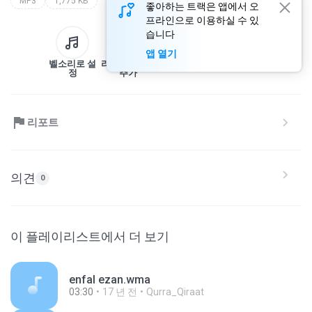
MP3
1,775 KB
좋아하는 트랙은 앱에서 오
프라인으로 이용하실 수 있
습니다
앱 열기
벨소리로 설
라이브러리에
다운로드
공유
정
추가
리포트
의견
0
이 플레이리스트에서 더 보기
enfal ezan.wma
03:30
17 년 전
Qurra_Qiraat