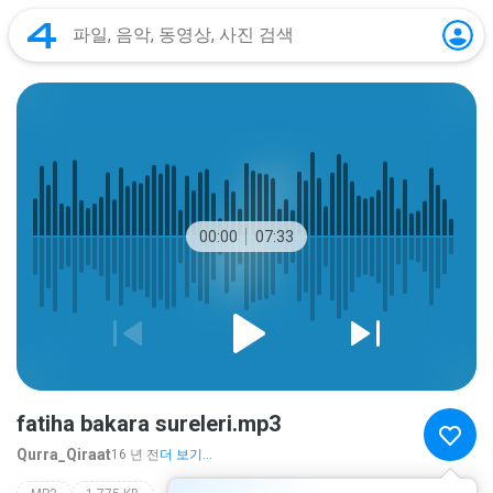
00:00
07:33
fatiha bakara sureleri.mp3
Qurra_Qiraat
16 년 전
더 보기...