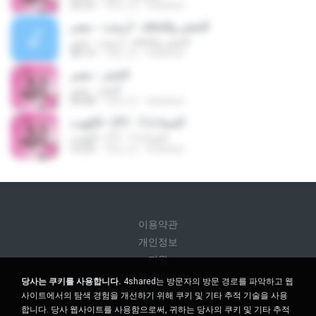
23:43
18년 전
felankes
الحشر والحاقة - أرمنت - مصر
الحشر والحاقة - أرمنت - مصر
38:14
18년 전
felankes
الحجر - مصر
الحجر - مصر
09:08
18년 전
felankes
النساء ( 1 - 11) - الكويت
النساء ( 1 - 11) - الكويت
16:20
18년 전
felankes
이용약관
개인정보
지원
내 개인 정보를 판매하지 마십시오
당사는 쿠키를 사용합니다.
4shared는 방문자의 방문 경로를 파악하고 웹
내 개인 정보를 공유하지 마십시오
사이트에서의 탐색 경험을 개선하기 위해 쿠키 및 기타 추적 기술을 사용
합니다. 당사 웹사이트를 사용함으로써, 귀하는 당사의 쿠키 및 기타 추적