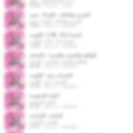
مريم والنبأ والاخلاص - قطر
خالد م.
16년 전
37:06
التحريم والحاقة - تلاوة 2 - مصر
التحريم والحاقة - تلاوة 2 - مصر
18:09
18년 전
felankes
النساء ( 12 - 18 ) - الكويت
النساء ( 12 - 18 ) - الكويت
14:48
18년 전
felankes
الواقعة والضحى والشرح - باكستان
الواقعة والضحى والشرح - باكستان
36:28
18년 전
felankes
الحجرات و ق - الكويت
الحجرات و ق - الكويت
31:34
18년 전
felankes
النمل-السعودية
النمل-السعودية
35:42
18년 전
felankes
المائدة - الإمارات
المائدة - الإمارات
27:07
18년 전
felankes