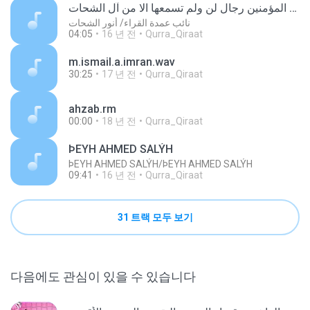
من المؤمنين رجال لن ولم تسمعها الا من آل الشحات
نائب عمدة القراء/ أنور الشحات
04:05
16 년 전
Qurra_Qiraat
m.ismail.a.imran.wav
30:25
17 년 전
Qurra_Qiraat
ahzab.rm
00:00
18 년 전
Qurra_Qiraat
ÞEYH AHMED SALÝH
ÞEYH AHMED SALÝH/ÞEYH AHMED SALÝH
09:41
16 년 전
Qurra_Qiraat
31 트랙 모두 보기
다음에도 관심이 있을 수 있습니다