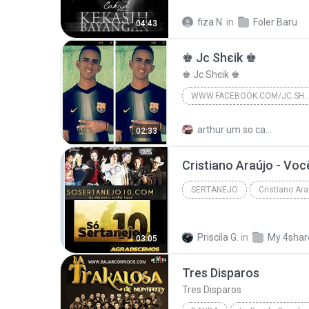
Indo Pop
Cakra Khan - Pl
fiza N.
in
Foler Baru
04:43
Kekasih Bayangan
♚ Jc Shєik ♚
♚ Jc Shєik ♚
WWW.FACEBOOK.COM/JC.S
♚ Jc Shєik ♚
www.facebo
arthur um so caminho R.
02:33
SERTANEJO
Sertanejo
www.sosertane
Priscila G.
in
My 4shar
03:05
Tres Disparos
Tres Disparos