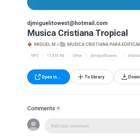
djmiguelitowest@hotmail.com
Musica Cristiana Tropical
MIGUEL M.
in
MUSICA CRISTIANA PARA EDIFICA
MP3
13,836 KB
Other
djmiguelitowest@hotmail.com
Open in...
To library
Down
Comments
0
Add new comment