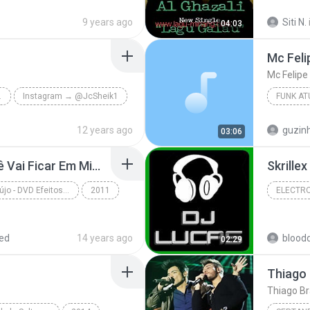
anetLagu.com
9 years ago
Siti N.
04:03
Mc Feli
Mc Felipe
HEIK.98
Instagram → @JcSheik1
FUNK AT
ok.com/jc.sheik.98
Funk Atu
12 years ago
guzin
03:06
Cristiano Araújo - Você Vai Ficar Em Mim.mp3
Skrille
Cristiano Araújo - DVD Efeitos | www.sosertanejo10.com
2011
ELECTR
jo10.com
Electro 
ed
14 years ago
blood
02:29