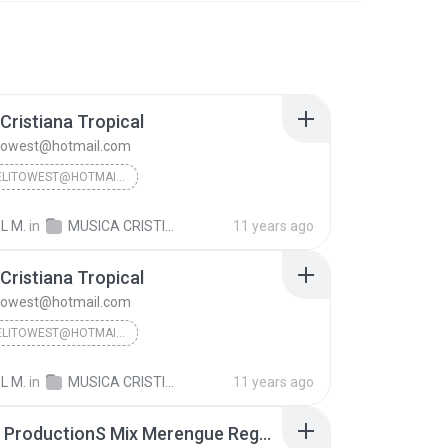
Cristiana Tropical
itowest@hotmail.com
DJMIGUELITOWEST@HOTMAIL.COM
ristiana Tropical
L M.
in
MUSICA CRISTIANA PARA EDIFICAR
11 years ago
Cristiana Tropical
itowest@hotmail.com
DJMIGUELITOWEST@HOTMAIL.COM
ristiana Tropical
L M.
in
MUSICA CRISTIANA PARA EDIFICAR
11 years ago
Shantal ProductionS Mix Merengue Reggae Cristiano By Dj Miguelito WesT (1).mp3