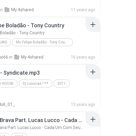
Al Ghazali - www.lagu-minang.com
Al Ghazali - Lagu Galau
in
My 4shared
11 years ago
pe Boladão - Tony Country
 Boladão - Tony Country
UAIS
Mc Felipe Boladão - Tony Country
ais
Mc Felipe Boladão - Tony Country
ho66
in
My 4shared
16 years ago
WWW.TOPFUNK.NET & WWW.DJRODJHAY.COM
x - Syndicate.mp3
O HOUSE
Dj Luuucas ! *-*
2011
House
- acesse já: lucasniteroi.4shared.com
doll_01_
15 years ago
Thiago Brava Part. Lucas Lucco - Cada Um Com Seus Problemas
Thiago Brava Part. Lucas Lucco - Cada Um Com Seus Problemas