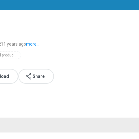
R
11 years ago
more...
shantal productions
load
Share