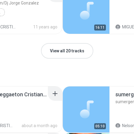
m/Dj Jorge Gonzalez
 JORGE GONZALEZ
Other
 PARA EDIFICAR
11 years ago
MIGUE
16:11
View all 20 tracks
Shantal ProductionS Reggaeton Cristiano By Dj Miguelito WesT 507.mp3
sumerge
sumergem
MUSICA CRISTIANA PARA EDIFICAR
about a month ago
Nelson
05:10