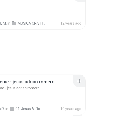
L M.
in
MUSICA CRISTIANA PARA EDIFICAR
12 years ago
me - jesus adrian romero
e - jesus adrian romero
 R.
in
01-Jesus A. Romero
10 years ago