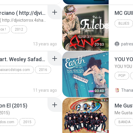
Tribo Da Periferia - Marciano ( http://djvictorrox.4shared.com )
Tribo Da Periferia - Marciano ( http://djvictorrox.4shared.com )
BLUES
ox !
2012
Blues
rrox@live.com
13 years ago
patre
03:03
p://djvictorrox...
01 - Marcos e Belutti part. Wesley Safadão - Aquele um por cento (Remix 2016).mp3
YOU YO
YOU YOU
aixarcdstops.com
2016
POP
xarcdstops.com
YOU YOU
11 years ago
Thana
03:40
n El (2015)
Me Gust
2015)
Me Gusta 
idos.com
2015
BANDA
Me Gusta