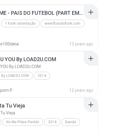
MC GUIME - PAIS DO FUTEBOL (PART EMICIDA) 2014.mp3
1 Funk ostentação
www.fluxodofunk.com
se100ideia
13 years ago
U YOU By LOAD2U.COM
 YOU By LOAD2U.COM
By LOAD2U.COM
2014
 YOU By LOAD2U.COM
Pop
porn P.
12 years ago
เอิ๊ต ภัทรวี feat. Ammy The Bottom Blues By LOAD2U...
a Tu Vieja
Tu Vieja
No Me Pidas Perdón
2014
Banda
 Tu Vieja
Banda Sinaloense MS de Sergio Lizarraga - www.Baja...