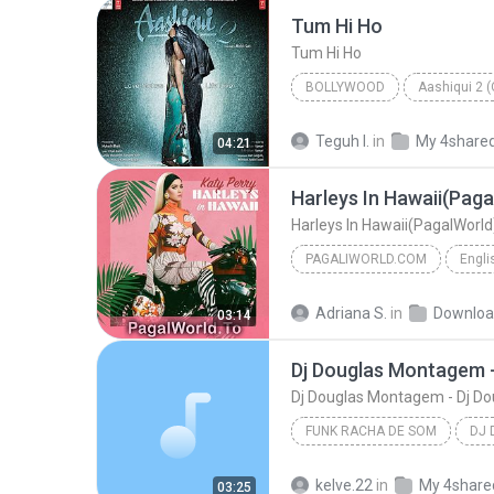
Tum Hi Ho
Tum Hi Ho
BOLLYWOOD
Arijit Singh - PlanetLagu.com
Teguh I.
in
My 4share
04:21
Harleys In Hawaii(Paga
Harleys In Hawaii(PagalWorld
PAGALIWORLD.COM
2022
Harleys In Hawaii(P
Adriana S.
in
Downloa
03:14
PagaliWorld.Com
Dj Douglas Montagem - Dj Do
FUNK RACHA DE SOM
Funk Racha de Som
kelve.22
in
My 4share
03:25