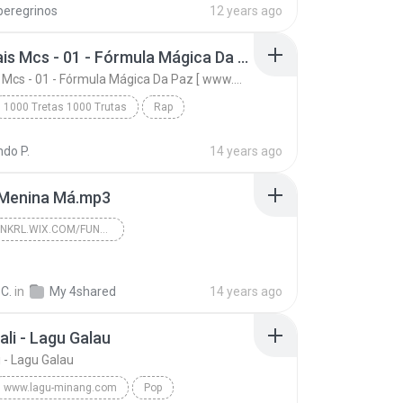
peregrinos
12 years ago
Racionais Mcs - 01 - Fórmula Mágica Da Paz [ www.MP3KING.com.br ].mp3
Racionais Mcs - 01 - Fórmula Mágica Da Paz [ www.MP3KING.com.br ].mp3
1000 Tretas 1000 Trutas
Rap
Racionais Mcs - 01 - Fórmula Mágica Da Paz [ www.M...
do P.
14 years ago
Racionais MC's [ Www.Mp3king.Com.Br ]
 Menina Má.mp3
WWW.FUNKRL.WIX.COM/FUNKRL
rl.wix.com/funkrl
www.funkrl.wix.com/funkrl
C.
in
My 4shared
14 years ago
ali - Lagu Galau
i - Lagu Galau
www.lagu-minang.com
Pop