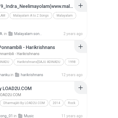
1af00af9_Indra_Neelimayolam(www.malayalamold.blogspot.com)_(1).mp3
LAM
Malayalam A to Z Songs
Malayalam
ubair@gmail.com
A.
in
Malayalam songs
2 years ago
onnambili - Harikrishnans
nambili - Harikrishnans
INADU
Harikrishnans[SAJU ADINADU
1998
Ponne Ponnambili - Harikrishnans
hanku
in
harikrishnans
12 years ago
SAJU ADINADU ,,,SAJEZ1983@GMAIL.COM
SAJU ADINADU
 By LOAD2U.COM
y LOAD2U.COM
Dharmajāti By LOAD2U.COM
2014
Rock
By LOAD2U.COM
บอดี้สแลม By LOAD2U.COM
tong_01
in
Music
11 years ago