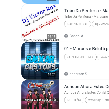
Dj Douglas Montagem - Dj Douglas Boladao
RAP NACIONAL
Dj Victor R
Rap Nacional
(m) djvicto
Gabriel A.
03:11
Tribo Da Periferia - Marciano ( htt
SERTANEJO REMIX
www.b
Sertanejo Remix
www.bai
anderson S.
03:24
Aunque Ahora Estes Co
Aunque Ahora Estes Con El (
NORTEÑO
www.BajarCorr
Calibre 50 - www.BajarCorridos.com