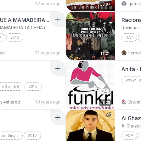
12 years ago
gatos
03:07
Norteño
MC TH - APROVEITA QUE A MAMADEIRA TA CHEIA (LANÇAMENTO OFICIAL 2015)
MC TH - APROVEITA QUE A MAMADEIRA TA CHEIA (LANÇAMENTO OFICIAL 2015)
®
2015
RAP
red
11 years ago
Fernan
11:21
FUNK
Anita -
a (( d-_-b ))
2016
www.funk
y 4shared
10 years ago
Bruno 
03:28
RTALDOARR...
Al Ghaz
Al Ghazal
an - Single
2017
POP