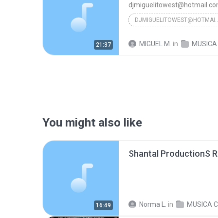
djmiguelitowest@hotmail.co
DJMIGUELITOWEST@HOTMAIL.COM/DJ
Musica Cristiana Tropical
MIGUEL M.
in
MUSICA CRISTIANA
21:37
You might also like
Norma L.
in
16:49