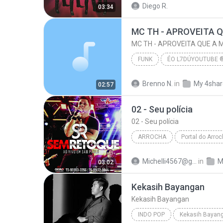
Diego R.
03:34
Aunque Ahora Estes Con El (2015)
FUNK
ÉO L7DÚYOUTUBE 
www.youtube.com/L7FunkOficial
Brenno N.
in
My 4sha
02:57
MC TH - APROVEITA QUE A MAMADEIRA TA CHEIA (LANÇAM...
02 - Seu polícia
02 - Seu polícia
ARROCHA
Portal do Arroch
02 - Seu polícia
Arrocha
Michelli4567@gnail.com M.
in
M
03:02
Sem Retoque | Ao Vivo em SP 2016 | www.PO
Kekasih Bayangan
Kekasih Bayangan
INDO POP
Kekasih Bayang