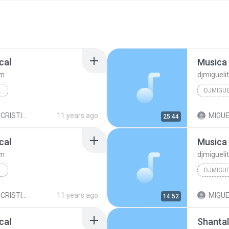
cal
Musica 
om
djmiguel
TMAIL.COM
Musica C
 PARA EDIFICAR
11 years ago
MIGUE
25:44
cal
Musica 
om
djmiguel
TMAIL.COM
Musica C
 PARA EDIFICAR
11 years ago
MIGUE
14:52
cal