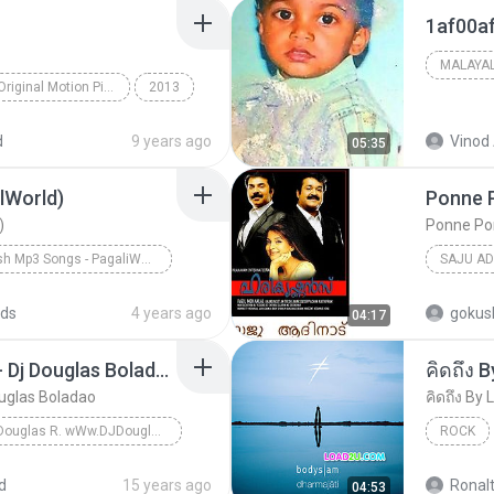
MALAYA
Aashiqui 2 (Original Motion Picture Soundtrack)
2013
kallans
Tum Hi Ho
Bollywood
d
9 years ago
Vinod 
05:35
lWorld)
Ponne P
)
Ponne Pon
English Mp3 Songs - PagaliWorld.Com
SAJU AD
agalWorld)
ds
4 years ago
gokus
04:17
Dj Douglas Montagem - Dj Douglas Boladao
คิดถึง
uglas Boladao
คิดถึง B
DJ Douglas R. wWw.DJDouglasR.Blogspot.com (32)99071077 msn djdouglasricardo@live.com
ROCK
DJ Douglas R. wWw.DJDouglasR.Blogspot.com (32)9907...
คิดถึง 
d
15 years ago
Ronal
04:53