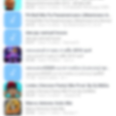
Musica Eletronica Mix 2015 - DjPablo MG
04:25
hace 12 años
DJPabloMG Whatsapp 03897436665 N.
Pit Bull Mix Pa Panamericano (Altamirano Inc Remix)
Pit Bull Mix Pa Panamericano (Altamirano Inc Remix)
25:52
hace 16 años
By Altamirano Co. Inc A.
dee jay samuel house
dee jay samuel house
03:51
hace 15 años
Samuel D.
เพลงแดนซ์ สายย่อ สายตื๊ด 2016 ชุด4
เพลงแดนซ์ สายย่อ สายตื๊ด 2016 ชุด4
05:40
hace 10 años
อมร ด.
เพลงแดนซ์2020 แนวสากลมันๆ (เบสแน่น) ชุดที่25
เพลงแดนซ์2020 แนวสากลมันๆ (เบสแน่น) ชุดที่25
11:12
hace 6 años
ต้า เ.
Limbo (Version Party) Mix Prod. By Dj MiiDa
Limbo (Version Party) Mix Prod. By Dj MiiDa
03:29
hace 12 años
Joaquin M.
Marco Antonio Solis Mix
Marco Antonio Solis Mix
09:45
hace 11 años
Nicolas T.