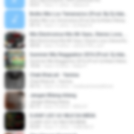
zero day presents 100% authorial mix
54:01
hace 11 años
Kássio N.
Bolito Mix Los Temerarios (Prod. By Dj Adan) Nebaj El Quiche Guatemala
Bolito Mix Los Temerarios (Prod. By Dj Adan) Nebaj El Quiche Guatemala
49:14
hace 11 años
Dj-Adan N.
Mix Electronica Hits Mr Saxo, Stereo Love, Danza Kuduro Remix Prod. Juan Gabriel Cristancho DJ Gabo El Original
Mix Electronica Hits Mr Saxo, Stereo Love, Danza Kuduro Remix Prod. Juan Gabriel Cristancho DJ Gabo El Original
08:50
hace 14 años
carlos1995_surf
Summer Mix Reggaeton 2016 (Prod. Dj Adan) Nebaj El Quiche Guatemala Travesuras Hasta El Amanecer El Perdon Ahora Es Como Yo Le Doy Distante Sorry
Summer Mix Reggaeton 2016 (Prod. Dj Adan) Nebaj El Quiche Guatemala Travesuras Hasta El Amanecer El Perdon Ahora Es Como Yo Le Doy Distante Sorry
18:36
hace 10 años
Adan P.
Cheb KhaLed - Yamina
Cheb KhaLed - Yamina
04:16
hace 15 años
myebusinessaddress
Jangan Bilang-bilang
Jangan Bilang-bilang
04:13
hace 14 años
ADILOV
DJHAY LEO \O/ MLK DA MIDIA
DJHAY LEO \O/ MLK DA MIDIA
03:09
hace 11 años
FuNk Mix D.