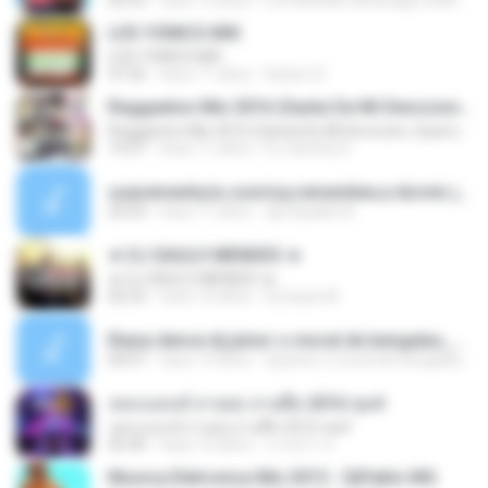
02:53
hace 12 años
DJPabloMG Whatsapp 03897436665 N.
LOS YONICS MIX
LOS YONICS MIX
37:26
hace 11 años
Robert D.
Reggaeton Mix 2016 (Santa De Mi Devocion, Quiero Verte, El Perfume, Quiero Estar Contigo, Lo que Dejaste Al No Volver & Me Voy Enamorando)
Reggaeton Mix 2016 (Santa De Mi Devocion, Quiero Verte, El Perfume, Quiero Estar Contigo, Lo que Dejaste Al No Volver & Me Voy Enamorando)
14:27
hace 11 años
DJ Santhy R.
suavemente,tu sonrisa,remember,a dormir juntitos,ajena,la foto se me borro,yo sin tu amor,danza kuduro urbano,fuera de mi vida,el alicate,dejame vivir.mp3
25:03
hace 11 años
djmixpablo B.
★ DJ SAULO MENDES ★
★ DJ SAULO MENDES ★
02:53
hace 10 años
Dj Saulo M.
Riana dence dj júnior o moral de bengalas_2.mp3
04:07
hace 14 años
dj júnior o moral de bengalas M.
เพลงแดนซ์ สายย่อ สายตื๊ด 2016 ชุด4
เพลงแดนซ์ สายย่อ สายตื๊ด 2016 ชุด4
05:40
hace 10 años
กวกนำำ ส.
Musica Eletronica Mix 2015 - DjPablo MG