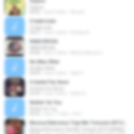
Supera
Supera
03:52
hace 5 años
Anna B.
O baile todo
O baile todo
03:27
hace 3 años
Rodrigo A.
RANCOROSA
RANCOROSA
03:06
hace 3 años
Maria Edileuza G.
No Meu Olhar
No Meu Olhar
04:09
hace 4 años
fabio F.
A Gente Fez Amor
A Gente Fez Amor
02:33
hace 3 años
Hellen S.
Nothin' On You
Nothin' On You
04:25
hace 11 años
Ary L.
Musica Eletronica Trap Mix Tomsize 2015 (DjPAbloMG)
Musica Eletronica Trap Mix Tomsize 2015 (DjPAbloMG)