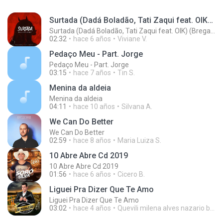
Surtada (Dadá Boladão, Tati Zaqui feat. OIK) (Brega Funk Remix)
Surtada (Dadá Boladão, Tati Zaqui feat. OIK) (Brega Funk Remix)
02:32
hace 6 años
Viviane V.
Pedaço Meu - Part. Jorge
Pedaço Meu - Part. Jorge
03:15
hace 7 años
Tin S.
Menina da aldeia
Menina da aldeia
04:11
hace 10 años
Silvana A.
We Can Do Better
We Can Do Better
02:59
hace 8 años
Maria Luiza S.
10 Abre Abre Cd 2019
10 Abre Abre Cd 2019
01:56
hace 6 años
Cicero B.
Liguei Pra Dizer Que Te Amo
Liguei Pra Dizer Que Te Amo
03:02
hace 4 años
Quevili milena alves nazario bueno B.