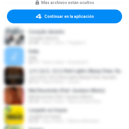
Más archivos están ocultos
Continuar en la aplicación
Coração deserto
Coração deserto
03:48
hace 7 años
Pegada V.
Dally
Dally
02:17
hace 6 años
Roselene E.
강박 (방찬, 현진) Red Lights (Bang Chan, Hyunjin)
강박 (방찬, 현진) Red Lights (Bang Chan, Hyunjin)
03:12
hace 4 años
Lucas !.
Mal Resolvido (Part. Gustavo Mioto)
Mal Resolvido (Part. Gustavo Mioto)
03:18
hace 2 años
Maria amelia Silva
Largado as traças
Largado as traças
03:33
hace 8 años
Mateus Montessi