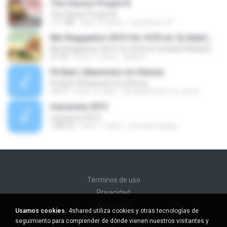
The Classic Project 8
The Classic Project 8
1:11:38
hace 16 años
csandoval_07
Mix Reggaeton 2016 Vol. 8 (Prod. Dj Adan) Nebaj El Quiche Guatemala
Mix Reggaeton 2016 Vol. 8 (Prod. Dj Adan) Nebaj El Quiche Guatemala
31:59
hace 11 años
Adan P.
Pit Bull ( Altamirano Inc Remix)
Pit Bull ( Altamirano Inc Remix)
13:17
hace 16 años
By Altamirano Co. Inc A.
macarena 2013
macarena 2013
1:08:18
hace 11 años
accunk.rewako
Términos de uso
Privacidad
Asistencia
Usamos cookies.
4shared utiliza cookies y otras tecnologías de
No venda mi información personal
seguimiento para comprender de dónde vienen nuestros visitantes y