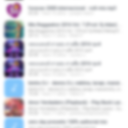
furacao 2000 internacional - volt-mix.mp3
02:26
hace 16 años
joseph.robert
Mix Reggaeton 2016 Vol. 7 (Prod. Dj Adan) Nebaj El Quiche Guatemala
Mix Reggaeton 2016 Vol. 7 (Prod. Dj Adan) Nebaj El Quiche Guatemala
24:12
hace 11 años
Adan P.
เพลงแดนซ์ สายย่อ สายตื๊ด 2016 ชุด4
เพลงแดนซ์ สายย่อ สายตื๊ด 2016 ชุด4
05:40
hace 10 años
ปองพล บ.
เพลงแดนซ์ สายย่อ สายตื๊ด 2016 ชุด4
เพลงแดนซ์ สายย่อ สายตื๊ด 2016 ชุด4
05:40
hace 10 años
น้องน้ำ เ.
biinho DJ - dennis DJ, neblina, tarapi, maneirinho, mc boladinho e mc jhey (ediit miix)
biinho DJ - dennis DJ, neblina, tarapi, maneirinho, mc boladinho e mc jhey (ediit miix)
10:26
hace 11 años
Fábiio O.
Amor Verdadeiro (Playback) - Play Back Lazaro - Eu Te Amo Tanto
Amor Verdadeiro (Playback) - Play Back Lazaro - Eu Te Amo Tanto
03:26
hace 17 años
jackelinystephaniehta
zero day presents 100% authorial mix