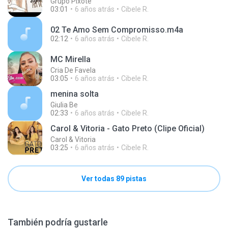
Grupo Pixote
03:01
6 años atrás
Cibele R.
02 Te Amo Sem Compromisso.m4a
02:12
6 años atrás
Cibele R.
MC Mirella
Cria De Favela
03:05
6 años atrás
Cibele R.
menina solta
Giulia Be
02:33
6 años atrás
Cibele R.
Carol & Vitoria - Gato Preto (Clipe Oficial)
Carol & Vitoria
03:25
6 años atrás
Cibele R.
Ver todas 89 pistas
También podría gustarle