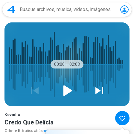
00:00
02:03
Kevinho
Credo Que Delícia
Cibele R.
6 años atrás
más...