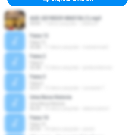
AUD-20190329-WA0156 (1).mp3
04:04
7 tahun yang lalu
Juliana R.
Faixa 12
Faixa 12
05:08
11 tahun yang lalu
muhammad I.
Faixa 2
Faixa 2
02:58
12 tahun yang lalu
jardesonlennon
Faixa 3
Faixa 3
03:47
15 tahun yang lalu
Leonardo T.
Uma Nova Historia
Uma Nova Historia
06:24
16 tahun yang lalu
aldeoncarlos1
Faixa 10
Faixa 10
04:34
18 tahun yang lalu
josnet