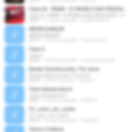
03:57
11 tahun yang lalu
Eudes R.
Faixa 22 - REMIX - DJ MURILO DAS PRODUÇÕES - SEE YOU ANGAIN - VELOZES E FURIOSOS TEMA (TECNOMELODY
Faixa 22 - REMIX - DJ MURILO DAS PRODUÇÕES - SEE YOU ANGAIN - VELOZES E FURIOSOS TEMA (TECNOMELODY
02:01
11 tahun yang lalu
DJ MAZINHO O.
MEXER,DANÇAR
MEXER,DANÇAR
03:17
15 tahun yang lalu
JunyorSound
Faixa 4
Faixa 4
04:54
15 tahun yang lalu
rudneybarrososax
Banda Calcinha preta / Por Amor
Banda Calcinha preta / Por Amor
04:13
9 tahun yang lalu
Cidinha L.
funk melody.steve b
funk melody.steve b
04:01
14 tahun yang lalu
Charlie H.
07_como_um_sonho
07_como_um_sonho
03:16
14 tahun yang lalu
marielia D.
Vamos Celebrar