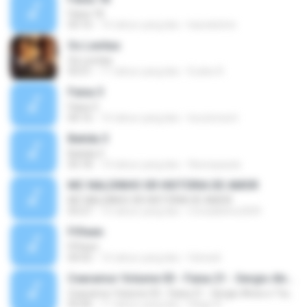
Faixa 18
03:16
16 tahun yang lalu
kaioekelvin
Os Levitas
Os Levitas
03:51
11 tahun yang lalu
Eudes R.
Faixa 3
Faixa 3
04:16
16 tahun yang lalu
locutoresnt
Batida 3
Batida 3
03:18
14 tahun yang lalu
flaviospaula
MC NALDINHO SR HISTÓRIA DE AMOR
MC NALDINHO SR HISTÓRIA DE AMOR
03:27
15 tahun yang lalu
mcnaldinho2009
Fifteen
Fifteen
04:55
16 tahun yang lalu
felreis6
Cearamor Volume 03 - Faixa 21 - Sergio Alves e Tiaguinho
Cearamor Volume 03 - Faixa 21 - Sergio Alves e Tiaguinho
02:06
11 tahun yang lalu
Hiago R.