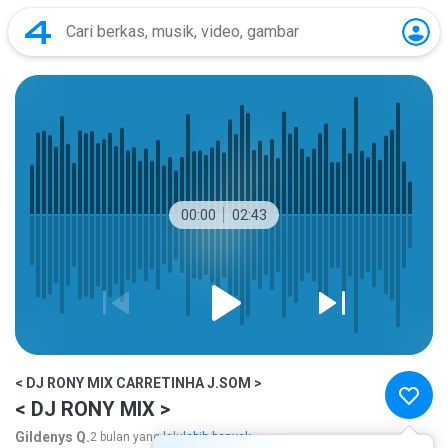
00:00
02:43
< DJ RONY MIX CARRETINHA J.SOM >
< DJ RONY MIX >
Gildenys Q.
2 bulan yang lalu
lebih banyak...