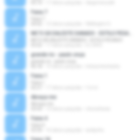
05:10
17 tahun yang lalu
diegominucelli
Faixa 7
Faixa 7
04:02
12 tahun yang lalu
Wellington S.
MC'S GÁ DALESTE DANADO - ESTILO PESADO
MC'S GÁ DALESTE DANADO - ESTILO PESADO
03:22
17 tahun yang lalu
DJ GÁ B.
grande rio - paulo onça
grande rio - paulo onça
06:18
10 tahun yang lalu
interpretecharles
Faixa 1
Faixa 1
02:27
17 tahun yang lalu
f.d.c.b
Abraça-me
Abraça-me
03:54
14 tahun yang lalu
chicoafarias
Faixa 4
Faixa 4
03:34
16 tahun yang lalu
andiynho
Faixa 18