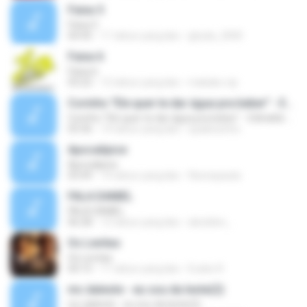
Faixa 5
Faixa 5
04:45
11 tahun yang lalu
ghyda_2000
Faixa 6
Faixa 6
03:22
12 tahun yang lalu
makako.vip
Corinho "Ele quer te dar água pra beber" - Edinaldo do Rio
Corinho "Ele quer te dar água pra beber" - Edinaldo do Rio
03:36
14 tahun yang lalu
spaikezinho
Apocalipice
Apocalipice
03:49
14 tahun yang lalu
flaviospaula
FALA DANIEL
FALA DANIEL
06:28
12 tahun yang lalu
aleoblen_
Os Levitas
Os Levitas
04:15
11 tahun yang lalu
Eudes R.
mc daleste - eu sou da leste(2)
mc daleste - eu sou da leste(2)