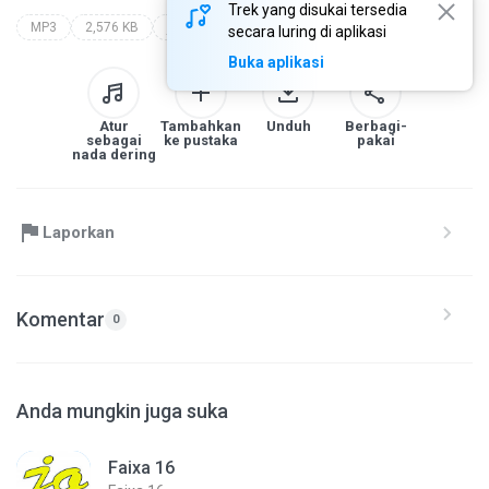
Trek yang disukai tersedia
MP3
2,576 KB
j.som
dj rony mix carretinha j.som
secara luring di aplikasi
Buka aplikasi
Atur
Tambahkan
Unduh
Berbagi-
sebagai
ke pustaka
pakai
nada dering
Laporkan
Komentar
0
Anda mungkin juga suka
Faixa 16