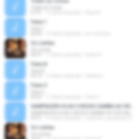
Todas as Coisas
Todas as Coisas
07:31
12 tahun yang lalu
Fluent E.
Faixa 1
Faixa 1
06:09
15 tahun yang lalu
pri-meudoce
Os Levitas
Os Levitas
03:57
11 tahun yang lalu
Eudes R.
Faixa 8
Faixa 8
05:10
12 tahun yang lalu
fabiana L.
Faixa 5
Faixa 5
03:22
11 tahun yang lalu
Ozair C.
SAMPRAZER OLHA O NOSSO SAMBA AO VIVO MÚSICA DE TRABALHO
SAMPRAZER OLHA O NOSSO SAMBA AO VIVO MÚSICA DE TRABALHO
03:31
16 tahun yang lalu
anderson_guadalupy10
Os Levitas
Os Levitas