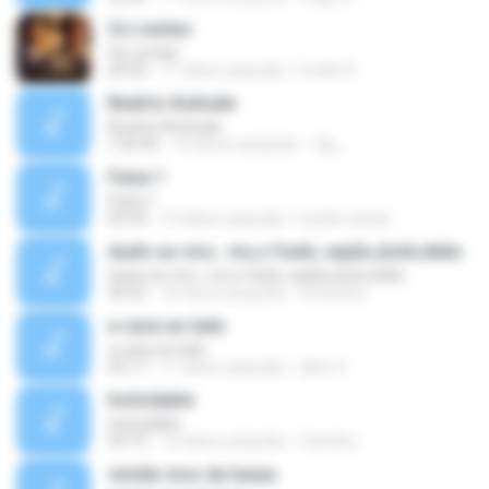
Os Levitas
Os Levitas
04:20
11 tahun yang lalu
Eudes R.
Beatriz Andrade
Beatriz Andrade
1:05:45
16 tahun yang lalu
Tgc_
Faixa 1
Faixa 1
02:54
12 tahun yang lalu
lucelio.seixas
duelo ao vivo.. mc,s frank, sapão,dodo,tikão
duelo ao vivo.. mc,s frank, sapão,dodo,tikão
05:55
16 tahun yang lalu
mcdodorj
a casa ao lado
a casa ao lado
05:17
11 tahun yang lalu
alice V.
Inolvidable
Inolvidable
03:19
12 tahun yang lalu
Camila L.
simião inos da harpa