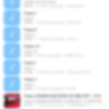
simião inos da harpa
04:43
12 tahun yang lalu
visaocarlos
Faixa 1
Faixa 1
03:03
16 tahun yang lalu
Patrick H.
Faixa 2
Faixa 2
02:52
11 tahun yang lalu
Ozair C.
Faixa 14
Faixa 14
03:06
9 tahun yang lalu
Adalberto O.
Faixa 1
Faixa 1
02:46
15 tahun yang lalu
chryssy.perfect
Faixa 7
Faixa 7
05:02
15 tahun yang lalu
Davi R.
Faixa 4-BANDA BATIDÃO DO MELODY - É DIZER ADEUS
Faixa 4-BANDA BATIDÃO DO MELODY - É DIZER ADEUS
02:10
11 tahun yang lalu
DJ MAZINHO O.