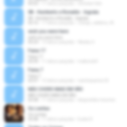
05:03
11 tahun yang lalu
christian.felix
08 - Humberto e Ronaldo - Ingrata
08 - Humberto e Ronaldo - Ingrata
02:16
17 tahun yang lalu
rodrigo_caldeira_45
wish you were here
wish you were here
05:23
13 tahun yang lalu
Wesley O.
Faixa 17
Faixa 17
03:39
11 tahun yang lalu
maikondx9
Faixa 7
Faixa 7
03:47
12 tahun yang lalu
narinhasantos18
NÃO CHORO MAIS EM VÃO
NÃO CHORO MAIS EM VÃO
03:58
11 tahun yang lalu
diegozelda-meumsn
Os Levitas
Os Levitas
05:08
11 tahun yang lalu
Eudes R.