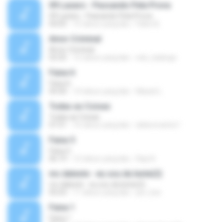
09 Lazaro - Passando Pela Prova
09 Lazaro - Passando Pela Prova
04:05
15 tahun yang lalu
Fabio B.
Amor Criminal
Amor Criminal
03:35
15 tahun yang lalu
edu_kalango
Faixa 6
Faixa 6
04:30
14 tahun yang lalu
Maxiel L.
Todas as Coisas
Todas as Coisas
07:31
16 tahun yang lalu
aldeoncarlos1
Faixa 5
Faixa 5
06:19
12 tahun yang lalu
Rap N.
mc daleste - eu sou da leste(2)
mc daleste - eu sou da leste(2)
05:03
11 tahun yang lalu
joe_bzs
Faixa 1
Faixa 1