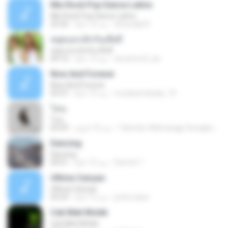
Mix Rock Pop Dance Latino
Mix Rock Pop Dance Latino
dnnysdjd R.
منذ 12 عامًا
25:42
หยุดบอกเลิกกันเสียที
หยุดบอกเลิกกันเสียที
doramon2_ka
منذ 13 عامًا
04:16
Now And Forever
Now And Forever
mudasembada_79
منذ 15 عامًا
03:37
โทน
โทน
Taltonbo Webnangpi Siongkwan ต.
منذ 10 أعوام
03:59
Dancing
Dancing
Darrick T.
منذ 13 عامًا
04:01
Ultima Cançao
Ultima Cançao
junior.anps
منذ 15 عامًا
03:29
Cek Mek Molek
Cek Mek Molek