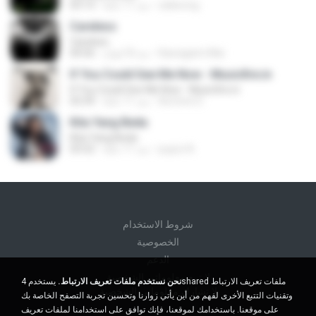
zaliwong
منذ 11 عامًا
03:13
Careless
Careless
Kawagami Mai
منذ 8 أعوام
04:56
If You Could See Me Now - Musicfire.in
If You Could See Me Now - Musicfire.in
Aomine D.
منذ 11 عامًا
03:39
Kita Yang Beda
Kita Yang Beda
puput A.
منذ 11 عامًا
03:52
شروط الاستخدام
الخصوصية
الدعم
لا تبيع معلوماتي الشخصية
نحن نستخدم ملفات تعريف الارتباط.
يستخدم 4shared ملفات تعريف الارتباط
لا تشارك معلوماتي الشخصية
وتقنيات التتبع الأخرى لفهم من أين يأتي زوارنا وتحسين تجربة التصفح الخاصة بك
على موقعنا. باستخدامك لموقعنا، فإنك توافق على استخدامنا لملفات تعريف