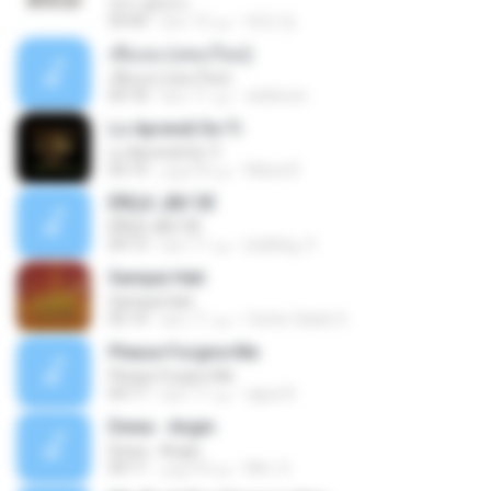
여수 밤바다
태민 임.
منذ 12 عامًا
04:40
เพื่อเธอ (เพลงใหม่)
เพื่อเธอ (เพลงใหม่)
aobboon
منذ 11 عامًا
04:18
Lo Aprendi De Ti
Lo Aprendi De Ti
Maria R.
منذ 8 أعوام
03:14
ËÑÇã¨¡ÃÐ´ÒÉ
ËÑÇã¨¡ÃÐ´ÒÉ
jeabbig_9
منذ 11 عامًا
04:13
Sampai Hati
Sampai Hati
Carter Slade S.
منذ 11 عامًا
05:14
Please Forgive Me
Please Forgive Me
aguz B.
منذ 11 عامًا
04:17
Dewa - Angin
Dewa - Angin
Mrs. S.
منذ 8 أعوام
04:11