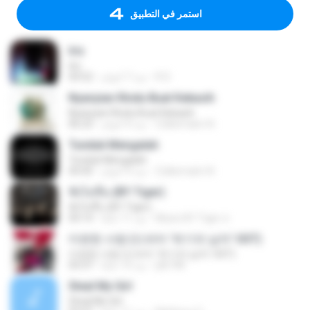
استمر في التطبيق
Iris
Iris
R D.
منذ 7 أعوام
04:52
Nyanyian Rindu Buat Kekasih
Nyanyian Rindu Buat Kekasih
Zulkernaim N.
منذ 4 أعوام
06:23
Tunduk Mengalah
Tunduk Mengalah
Zulkernaim N.
منذ 4 أعوام
04:45
ฟังไม่ขึ้น (BY Tiger)
ฟังไม่ขึ้น (BY Tiger)
Music BY Tiger ส.
منذ 11 عامًا
04:14
미련한 사랑 (드라마 '위기의 남자' OST)
미련한 사랑 (드라마 '위기의 남자' OST)
plk748
منذ 14 عامًا
03:37
Steal My Girl
Steal My Girl