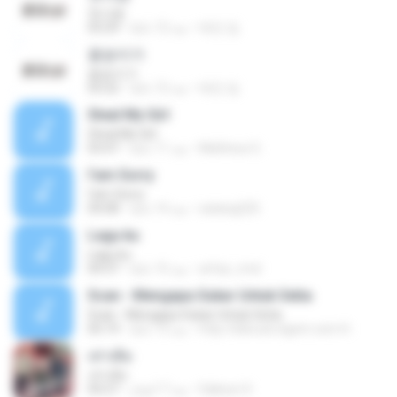
첫사랑
태민 임.
منذ 12 عامًا
03:29
꽃송이가
꽃송이가
태민 임.
منذ 12 عامًا
03:22
Steal My Girl
Steal My Girl
Matheus G.
منذ 11 عامًا
03:47
I'am Sorry
I'am Sorry
satang225
منذ 14 عامًا
04:08
Lagu ku
Lagu ku
arfaz_rmd
منذ 15 عامًا
04:37
Scan - Mengapa Sukar Untuk Setia
Scan - Mengapa Sukar Untuk Setia
http://bibrudi.xtgem.com H.
منذ 13 عامًا
05:19
เท่าเดิม
เท่าเดิม
Saksun S.
منذ 7 أعوام
04:27