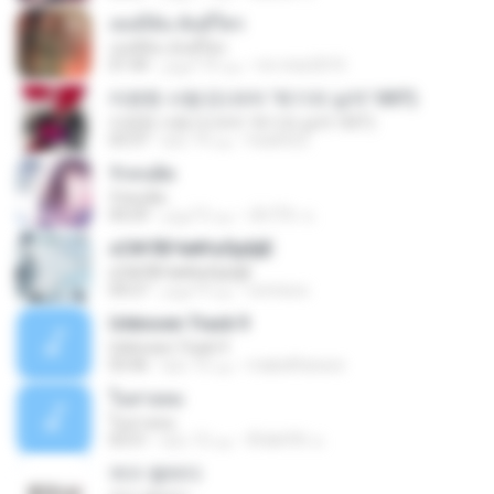
เธอมีฉัน ฉันมีใคร
เธอมีฉัน ฉันมีใคร
mi-miw2010
منذ 10 أعوام
01:44
미련한 사랑 (드라마 '위기의 남자' OST)
미련한 사랑 (드라마 '위기의 남자' OST)
hsa0522
منذ 14 عامًا
03:37
รักคนผิด
รักคนผิด
เด็กโก๊ะ น.
منذ 5 أعوام
04:29
ѕС№ЛБЧи№аЛµШјЕ
ѕС№ЛБЧи№аЛµШјЕ
oomixoo
منذ 9 أعوام
04:27
Unknown Track 9
Unknown Track 9
mabellfanson
منذ 15 عامًا
03:46
ในสายลม
ในสายลม
ติ๊ก&#39; น.
منذ 12 عامًا
03:51
여수 밤바다