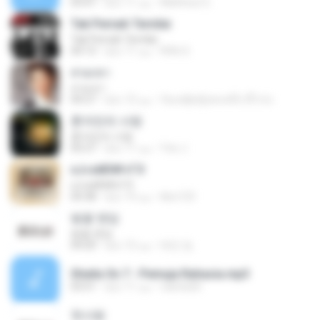
Matheus G.
منذ 11 عامًا
03:47
Tak Pernah Ternilai
Tak Pernah Ternilai
Rifki S.
منذ 11 عامًا
04:13
สวมเขา
สวมเขา
ก้อแค่ผู้หญิงคนหนึ่ง มีไรป่ะ
منذ 12 عامًا
04:27
혼자만의 사랑
혼자만의 사랑
Yeo J.
منذ 11 عامًا
05:27
єЈ»зёЮ№«ГЭ
єЈ»зёЮ№«ГЭ
klsc123
منذ 14 عامًا
04:38
벚꽃 엔딩
벚꽃 엔딩
태민 임.
منذ 12 عامًا
04:20
Sheila On 7 - Pemuja Rahasia.mp3
raesta26
منذ 11 عامًا
03:51
첫사랑