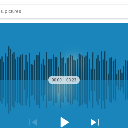
00:00
03:23