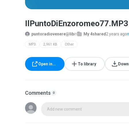
IlPuntoDiEnzoromeo77.MP3
puntoradiovenere@lib
in
My 4shared
2 years ago
m
MP3
2,961 KB
Other
Open in...
To library
Down
Comments
0
Add new comment