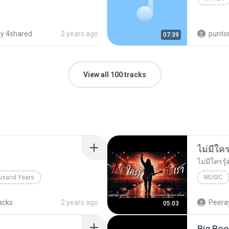
y 4shared
2 years ago
puntoradio
07:39
View all 100 tracks
usand Years
MUSIC
d Years
Pop; Soundtrack
UNHEARD
acks
2 years ago
Peeray
05:03