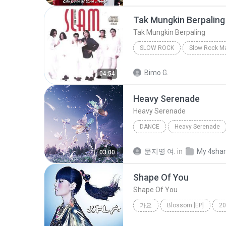
Tak Mungkin Berpaling
Tak Mungkin Berpaling
SLOW ROCK
Slow Rock
Tak Mungkin Be
Bimo G.
04:54
Heavy Serenade
Heavy Serenade
DANCE
Heavy Serenade
NMIXX
Dance
문지영 여.
in
My 4sha
03:00
Shape Of You
Shape Of You
가요
Blossom [EP]
20
Shape Of You