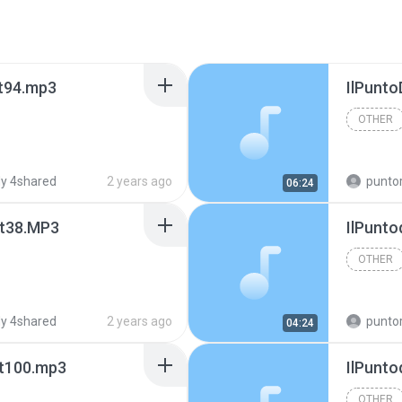
t94.mp3
IlPunt
OTHER
y 4shared
2 years ago
puntoradio
06:24
t38.MP3
IlPunt
OTHER
y 4shared
2 years ago
puntoradio
04:24
t100.mp3
IlPunt
OTHER