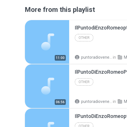
More from this playlist
IlPuntodiEnzoRomeop
OTHER
puntoradiovenere@libero.it
in
M
11:00
IlPuntoDiEnzoRomeoP
OTHER
puntoradiovenere@libero.it
in
M
06:56
IlPuntoDiEnzoRomeop
OTHER