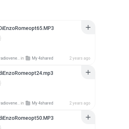
oDiEnzoRomeopt65.MP3
venere@libero.it
in
My 4shared
2 years ago
odiEnzoRomeopt24.mp3
venere@libero.it
in
My 4shared
2 years ago
odiEnzoRomeopt50.MP3