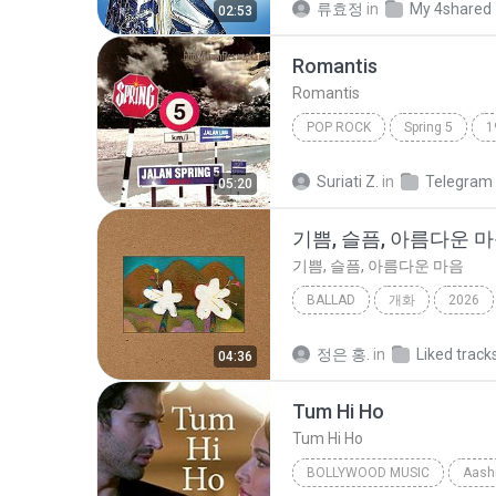
류효정
in
My 4shared
02:53
Romantis
Romantis
POP ROCK
Spring 5
1
Romantis
Suriati Z.
in
Telegram
05:20
기쁨, 슬픔, 아름다운 
기쁨, 슬픔, 아름다운 마음
BALLAD
개화
2026
기쁨, 슬픔, 아름다운 마음
B
정은 홍.
in
Liked track
04:36
Tum Hi Ho
Tum Hi Ho
BOLLYWOOD MUSIC
Aashi