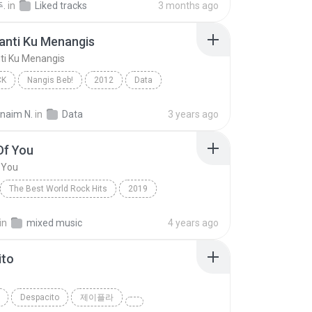
.
in
Liked tracks
3 months ago
anti Ku Menangis
ti Ku Menangis
CK
Nangis Beb!
2012
Data
nti Ku Menangis
Pop Rock
rnaim N.
in
Data
3 years ago
Of You
 You
The Best World Rock Hits
2019
Fire
Rock
Shape Of You
in
mixed music
4 years ago
ito
o
Despacito
제이플라