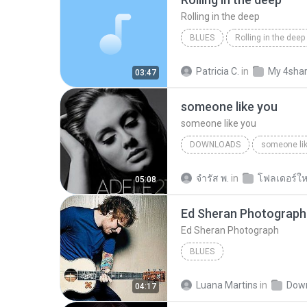
Rolling in the deep
BLUES
Rolling in the deep
Rolling in the deep
Patricia C.
in
My 4sha
03:47
someone like you
someone like you
DOWNLOADS
someone li
จํารัส พ.
in
โฟลเดอร์ให
05:08
Ed Sheran Photograph
Ed Sheran Photograph
BLUES
Luana Martins
in
Dow
04:17