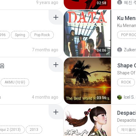
9 years ago
혜진 주
02:58
Ku Men
Ku Menan
996
Spring
Pop Rock
POP RO
Ku Mena
7 months ago
Zulke
04:06
마음
Shape 
Shape Of
AKMU (악뮤)
ROCK
allad
Fame On 
s
4 months ago
Icel S.
03:56
Despac
Despacit
qui 2 (2013)
2013
제이플라