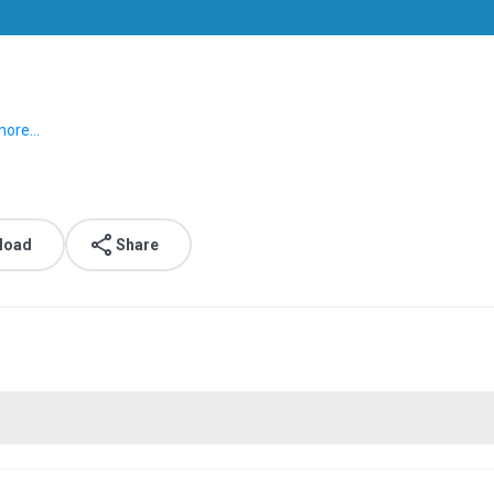
ore...
load
Share