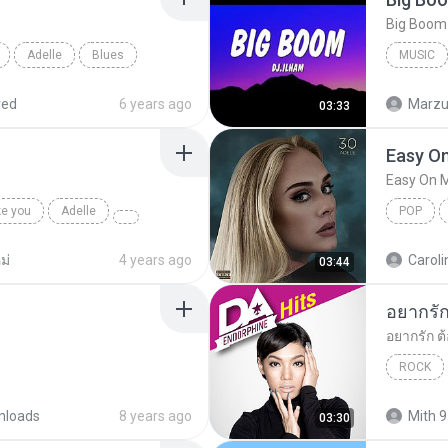
Adelle
Blues
MUSIC
Music
red
6 years ago
Marzuk
03:33
Easy O
Easy On 
ke you
Adelle
POP
ม่
4 years ago
Caroli
03:44
ROCK
nloads
8 years ago
Mith 9
03:30