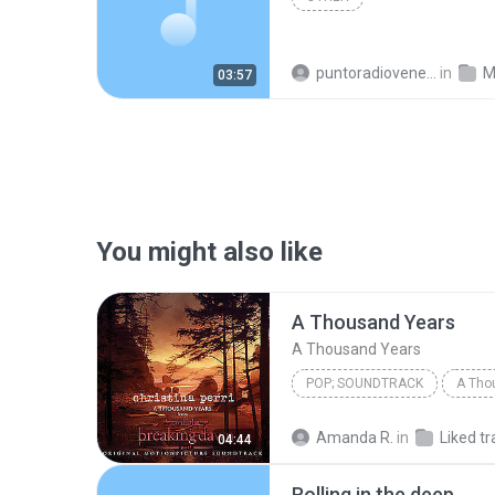
puntoradiovenere@libero.it
in
M
03:57
You might also like
A Thousand Years
A Thousand Years
POP; SOUNDTRACK
A Tho
Christina Perri
A Thousan
Amanda R.
in
Liked tr
04:44
Rolling in the deep