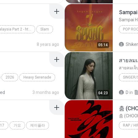
Sampai 
Sampai H
Slow Rock Malaysia Part 2 - http://idws.in/310179
Slam
POP RO
rpaling
Spring
8 years ago
Shike
05:14
สายลมเ
สายลมเจ็
2026
Heavy Serenade
SINGER
Hmong S
red
3 months ago
D
in
04:23
SINGER
춤 (CH
춤 (CHOO
17
가요
제이플라
RAP / HI
Rap / Hi