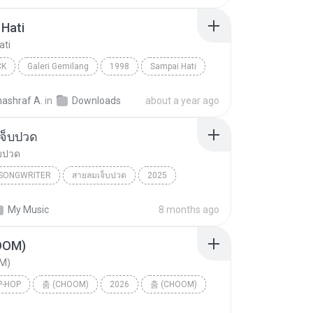
Hati
ati
CK
Galeri Gemilang
1998
Sampai Hati
Pop Rock
nashraf A.
in
Downloads
about a year ago
จ็บปวด
บปวด
/SONGWRITER
สายลมเจ็บปวด
2025
ad Song
สายลมเจ็บปวด
My Music
8 months ago
/SONGWRITER
OOM)
M)
P-HOP
춤 (CHOOM)
2026
춤 (CHOOM)
p-hop
BABYMONSTER