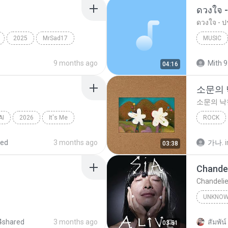
ดวงใจ -
ดวงใจ - ปร
2025
MrSad17
MUSIC
Music
9 months ago
Mith 9
04:16
소문의
소문의 낙
AI
2026
It′s Me
ROCK
AKMU (
red
3 months ago
가나.
i
03:38
Chandel
Chandelie
UNKNO
Sia
4shared
3 months ago
สัมพัน์ 
03:51