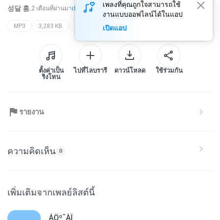
เพลงที่คุณถูกใจสามารถใช้
성달 홍.
2 เดือนที่ผ่านมา
เพิ่มเติม...
งานแบบออฟไลน์ได้ในแอป
MP3
3,283 KB
none
none
เปิดแอป
ตั้งค่าเป็น
ไปที่ไลบรารี
ดาวน์โหลด
ใช้ร่วมกัน
ริงโทน
รายงาน
ความคิดเห็น
0
เพิ่มเติมจากเพลย์ลิสต์นี้
ÁÖº¯ÀÎ