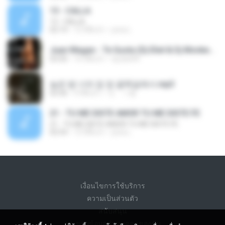
13 - CALLA
13 - CALLA
02:14
12 ปีที่แล้ว
jona L.
Juan Magan - Te Gusta (Dj Eliel & Dj Monkey Remix).mp3
03:50
16 ปีที่แล้ว
dj.eliel94
늦은 밤 너의 집 앞 골목길에서.mp3
03:36
4 ปีที่แล้ว
잇ㆍㅇ봉
21 - TU ME DISTE AMOR TU ME DISTE FE
21 - TU ME DISTE AMOR TU ME DISTE FE
02:54
12 ปีที่แล้ว
jona L.
เงื่อนไขการใช้บริการ
ความเป็นส่วนตัว
สนับสนุน
อย่าขายข้อมูลส่วนบุคคลของฉัน