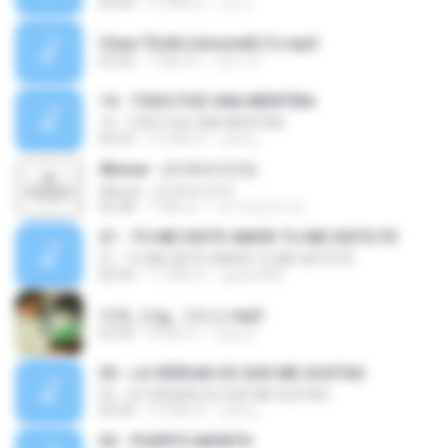
04:44
12 ปีที่แล้ว
ลุง ส.
Chea Thrills [oloznet] (1).mp3
03:26
7 ปีที่แล้ว
연미 서.
14 - TODO FUE UNA MENTIRA
14 - TODO FUE UNA MENTIRA
03:23
12 ปีที่แล้ว
jona L.
Winner - (끼부리지마)
Winner - (끼부리지마)
03:28
7 ปีที่แล้ว
내 디에잇어 위.
21 - TU ME DISTE AMOR TU ME DISTE FE
21 - TU ME DISTE AMOR TU ME DISTE FE
02:54
11 ปีที่แล้ว
guty2908
어제, 오늘, 그리고.mp3
03:56
8 ปีที่แล้ว
정승교
05 - LA VERDAD ES QUE ME GUSTAS
05 - LA VERDAD ES QUE ME GUSTAS
03:34
12 ปีที่แล้ว
jona L.
02 - PUERTO MONTH