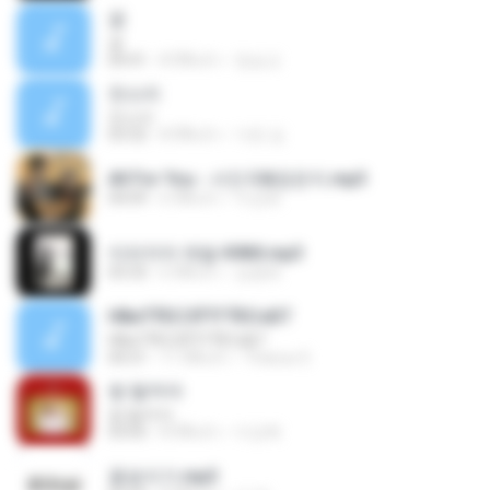
꿈
꿈
04:41
8 ปีที่แล้ว
정승교
잔소리
잔소리
03:32
8 ปีที่แล้ว
가온 김.
All For You - 서인국&정은지.mp3
04:09
6 ปีที่แล้ว
이성희
이러지마 제발-KWill.mp3
03:33
6 ปีที่แล้ว
김용희
НВиТЎЕСЗЎТГЎЕСєБТ
НВиТЎЕСЗЎТГЎЕСєБТ
04:31
11 ปีที่แล้ว
Thanus S.
썸 탈꺼야
썸 탈꺼야
03:05
8 ปีที่แล้ว
이강혁
꽃송이가.mp3