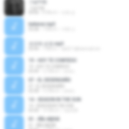
그날처럼
그날처럼
04:06
8 ปีที่แล้ว
민호 김.
believer.mp3
03:28
7 ปีที่แล้ว
의현 신.
코요테-순정.mp3
03:44
7 ปีที่แล้ว
kji0211@hanmail.net
19 - HOY TE CONFIESO
19 - HOY TE CONFIESO
03:49
12 ปีที่แล้ว
jona L.
07 - EL DESENGAÑO
07 - EL DESENGAÑO
02:58
12 ปีที่แล้ว
jona L.
14 - SEASON IN THE SUN
14 - SEASON IN THE SUN
03:30
14 ปีที่แล้ว
hye528
01 - ÃÑ¡¹éÍ§¾Ã
01 - ÃÑ¡¹éÍ§¾Ã