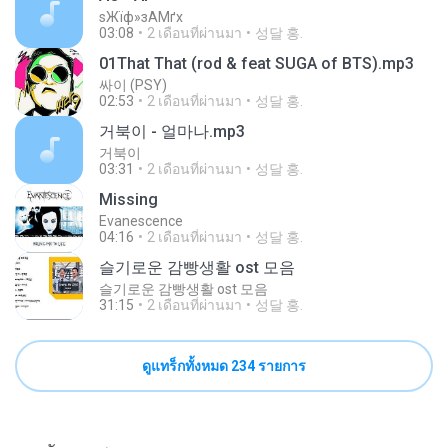
ѕЖїф»зАМґх
03:08
2 เดือนที่ผ่านมา
성달 홍.
01That That (rod & feat SUGA of BTS).mp3
싸이 (PSY)
02:53
2 เดือนที่ผ่านมา
성달 홍.
거북이 - 얼마나.mp3
거북이
03:31
2 เดือนที่ผ่านมา
성달 홍.
Missing
Evanescence
04:16
2 เดือนที่ผ่านมา
성달 홍.
슬기로운 감빵생활 ost 모음
슬기로운 감빵생활 ost 모음
31:15
2 เดือนที่ผ่านมา
성달 홍.
ดูแทร็กทั้งหมด 234 รายการ