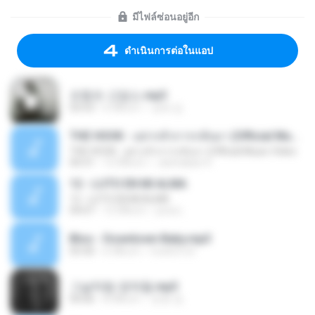
มีไฟล์ซ่อนอยู่อีก
ดำเนินการต่อในแอป
조항조-고맙소.mp3
03:53
6 ปีที่แล้ว
상태 김.
THE HOOK - อย่ากลัวการกลับมา (Official Music Video
THE HOOK - อย่ากลัวการกลับมา (Official Music Video
04:31
12 ปีที่แล้ว
Jantrakan H.
12 - LUTO EN MI ALMA
12 - LUTO EN MI ALMA
04:07
12 ปีที่แล้ว
jona L.
Bloo - Downtown Baby.mp3
03:30
6 ปีที่แล้ว
truth21c3
그날처럼-장덕철.mp3
04:06
8 ปีที่แล้ว
은현 정.