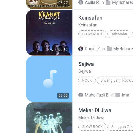
Aqilla R.
in
My 4share
05:27
Keinsafan
Keinsafan
SLOW ROCK
Tak Mahu
Slow Rock
Keinsafan
Daniel Z.
in
My 4shar
05:13
Sejiwa
Sejiwa
ROCK
Jiwang Janji Rock 
Sejiwa
Spring
Muhd Fazli B.
in
ima
05:00
Mekar Di Jiwa
Mekar Di Jiwa
SLOW ROCK
Sungguh Tak