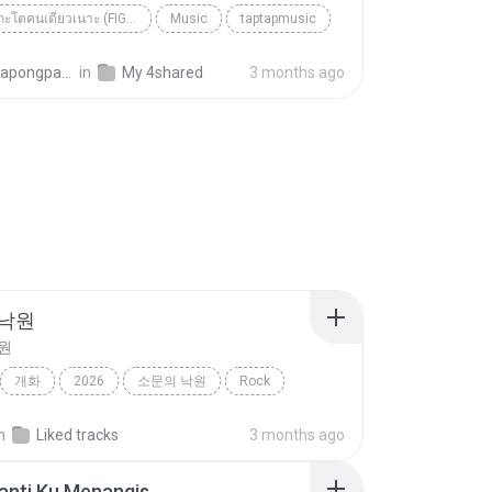
เฮ็ดจังได๋กะโตคนเดียวเนาะ (FIGHT ALONE) | TAPTAPMU...
Music
taptapmusic
pongpan K.
in
My 4shared
3 months ago
 낙원
원
개화
2026
소문의 낙원
Rock
악뮤)
n
Liked tracks
3 months ago
anti Ku Menangis