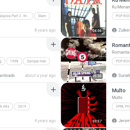
Ku Menan
Slow Rock Malaysia Part 2 - http://idws.in/310179
Slam
POP RO
rpaling
Ku Mena
8 years ago
Zulke
04:06
Romant
Romantis
g
1998
Sampai Hati
POP RO
Romanti
wnloads
about a year ago
Suriati
05:20
Multo
Multo
k Hits
2019
hape Of You
OPM, Pop
4 years ago
Jerom
03:57