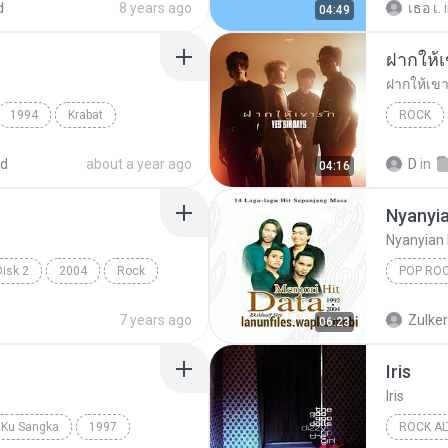
d
8 years ago
เธอ เ.
04:49
ฝากให้เ
ฝากให้เขา
1994
Krabat
ROCK
เยสเซอร์ 
ed
about a year ago
D
in
04:16
Nyanyia
Nyanyian 
Disk 2
2004
Rock
POP RO
Nyanyian
7 years ago
Zulke
06:23
Iris
Iris
 Ku Sangka
1997
ROCK AL