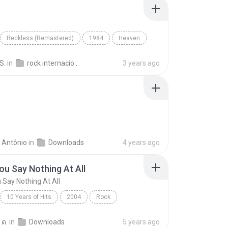
Reckless (Remastered)
1984
Heaven
Bryan Adams
S.
in
rock internacional
3 years ago
 Antônio
in
Downloads
4 years ago
u Say Nothing At All
Say Nothing At All
10 Years of Hits
2004
Rock
 Say Nothing At All
Ronan Keating
 ด.
in
Downloads
5 years ago