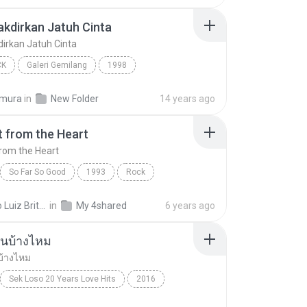
takdirkan Jatuh Cinta
kdirkan Jatuh Cinta
CK
Galeri Gemilang
1998
akdirkan Jatuh Cinta
Spring
Pop Rock
imura
in
New Folder
14 years ago
t from the Heart
from the Heart
So Far So Good
1993
Rock
dams
Straight from the Heart
Marcio Luiz Brito B.
in
My 4shared
6 years ago
ันบ้างไหม
บ้างไหม
Sek Loso 20 Years Love Hits
2016
เคยรักฉันบ้างไหม
Rock