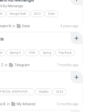
ti Ku Menangis
CK
Nangis Beb!
2012
Data
nti Ku Menangis
Pop Rock
rnaim N.
in
Data
4 years ago
is
CK
Spring 5
1996
Spring
Pop Rock
s
 Z.
in
Telegram
7 months ago
OPM, POP ROCK, SYNTH-POP, POP
Silakbo
2024
 rock, Synth-pop, Pop
Cup of Joe
Multo
e B.
in
My 4shared
5 months ago