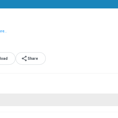
re...
load
Share