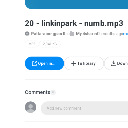
20 - linkinpark - numb.mp3
Pattarapongpan K.
in
My 4shared
2 months ago
mo
MP3
2,941 KB
Open in...
To library
Down
Comments
0
Add new comment