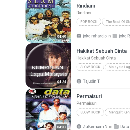
Rindiani
Rindiani
POP ROCK
The Best Of S
Pop Rock
joko rahardjo
in
joko R
04:40
Hakikat Sebuah Cinta
Hakikat Sebuah Cinta
SLOW ROCK
Malaysia Lag
Slow Rock
Hakikat Sebuah
Tajudin T.
04:24
Permaisuri
Permaisuri
SLOW ROCK
Mengulit Ke
Permaisuri
Slow Rock
Zulkernaim N.
in
Data
04:37