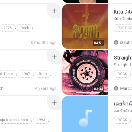
Kita Di
Kita Dita
2025
Rock
POP RO
Kita Dit
10 months ago
izzuh
04:51
Straigh
Straight 
uk Timur
1987
Rock
ROCK
Bryan A
ch
4 years ago
03:34
เคยรักฉ
เคยรักฉัน
aja.blogspot.com
1993
ROCK
i Yang Hilang
เสก โลโซ