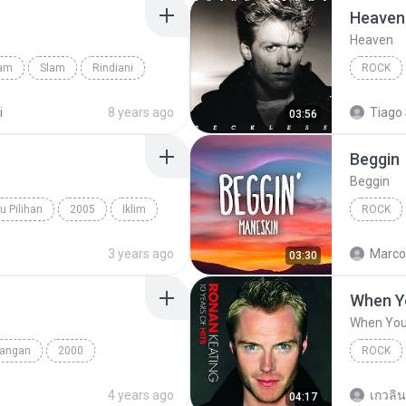
Heaven
Heaven
lam
Slam
Rindiani
ROCK
Rock
i
8 years ago
Tiago 
03:56
Beggin
Beggin
u Pilihan
2005
Iklim
ROCK
 Cinta
3 years ago
Marco
03:30
When Yo
When You 
nangan
2000
ROCK
Data
When You
4 years ago
เกวลิน
04:17