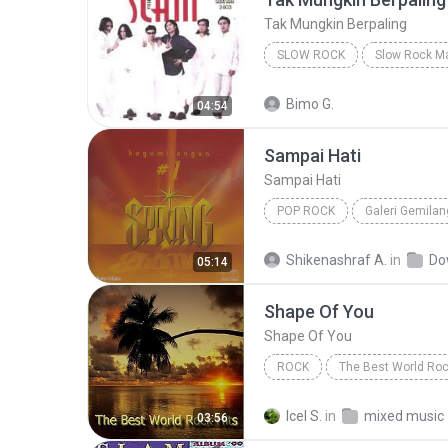
Tak Mungkin Berpaling
SLOW ROCK
Slow Rock
Tak Mungkin Be
Bimo G.
04:54
Sampai Hati
Sampai Hati
POP ROCK
Galeri Gemilan
Spring
Pop Rock
Shikenashraf A.
in
Do
05:14
Shape Of You
Shape Of You
ROCK
The Best World Roc
Fame On Fire
Rock
S
Icel S.
in
mixed music
03:56