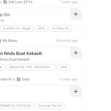
in
Sek Loso 20 Years Love Hits
7 years ago
ขารัก
รัก
ฝากให้เขารัก - Single
2025
ฝากให้เขารัก
เดย์
Rock
My Music
8 months ago
n Rindu Buat Kekasih
Rindu Buat Kekasih
CK
Memori Hit 1992 - 2004 Eksklusif Siri
2004
 Rindu Buat Kekasih
Data
Pop Rock
rnaim N.
in
Data
4 years ago
TERNATIVO, POP ROCK
Dizzy Up The Girl