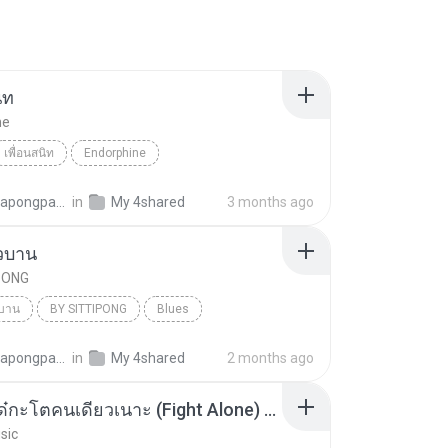
ิท
ne
เพื่อนสนิท
Endorphine
pongpan K.
in
My 4shared
3 months ago
ัวบาน
PONG
วบาน
BY SITTIPONG
Blues
pongpan K.
in
My 4shared
2 months ago
เฮ็ดจังได๋กะโตคนเดียวเนาะ (Fight Alone) | taptapmusic☁️ (Official Visualizer)
sic