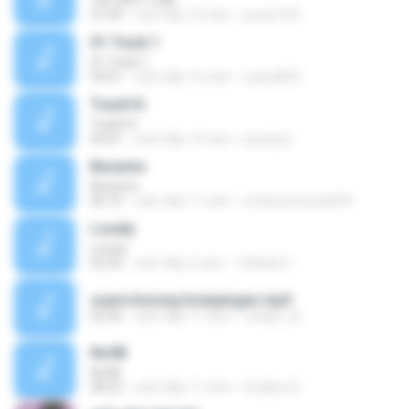
ºéÒ¹ÁËÒ ´Í·¤ÍÁ
07:49
cách đây 16 năm
prayut101
01 Track 1
01 Track 1
03:01
cách đây 16 năm
saeed823
Track16
Track16
04:01
cách đây 14 năm
peyepiyi
Besame
Besame
06:16
cách đây 11 năm
emilioventura2009
Lonely
Lonely
02:42
cách đây 2 năm
Yollada H.
suara burung branjangan.mp3
02:56
cách đây 11 năm
vatalis_sb
No08
No08
08:25
cách đây 11 năm
Sudipto D.