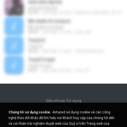
enta dwa lejrohy
enta dwa lejrohy
05:39
cách đây 16 năm
Daamee_Mssaa2r_๏̯͡๏ ๏̯͡๏
Me duele el corazon
Me duele el corazon
03:04
cách đây 16 năm
juan_jcp
Track10
Track10
04:26
cách đây 13 năm
wishnudewanto
Track15.mp3
Track15.mp3
04:01
cách đây 18 năm
lfsa_37
Điều khoản Sử dụng
Bảo mật
Chúng tôi sử dụng cookie.
4shared sử dụng cookie và các công
Hỗ trợ
nghệ theo dõi khác để tìm hiểu nơi khách truy cập của chúng tôi đến
Không bán thông tin cá nhân của tôi
và cải thiện trải nghiệm duyệt web của Quý vị trên Trang web của