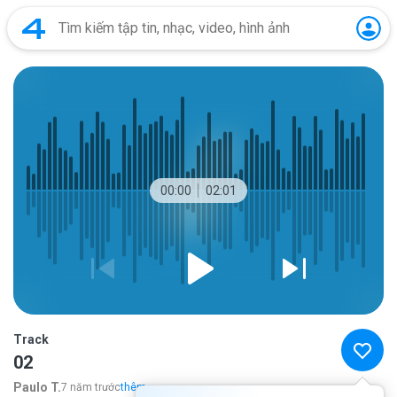
00:00
02:01
Track
02
Paulo T.
7 năm trước
thêm...