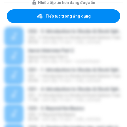
Nhiều tệp tin hơn đang được ẩn
Tiếp tục trong ứng dụng
CD2 - 5. Introduction to Stocks & Stock Options Trading (Part 2/2)
CD2 - 5. Introduction to Stocks & Stock Options Trading (Part 2/2)
09:33
cách đây 15 năm
mills_nicholas
Aaron Interview Part 2
Aaron Interview Part 2
26:12
cách đây 15 năm
sunsetchazer
CD1 - 1. Introduction to Stocks & Stock Options Trading (Part 1/2)
CD1 - 1. Introduction to Stocks & Stock Options Trading (Part 1/2)
03:04
cách đây 15 năm
mills_nicholas
CD1 - 4. Introduction to Stocks & Stock Options Trading (Part 1/2)
CD1 - 4. Introduction to Stocks & Stock Options Trading (Part 1/2)
11:00
cách đây 15 năm
mills_nicholas
CD3 - 5. Beyond the Basics
CD3 - 5. Beyond the Basics
05:39
cách đây 15 năm
mills_nicholas