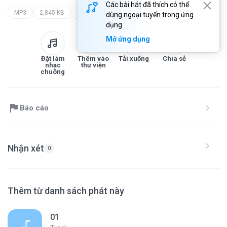
Các bài hát đã thích có thể
MP3
2,845 KB
track
dùng ngoại tuyến trong ứng
dụng
Mở ứng dụng
Đặt làm
Thêm vào
Tải xuống
Chia sẻ
nhạc
thư viện
chuông
Báo cáo
Nhận xét
0
Thêm từ danh sách phát này
01