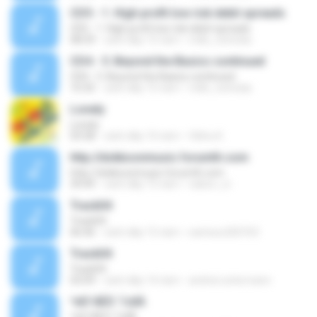
CD5 - 1. High profit low risk debit spreads
CD5 - 1. High profit low risk debit spreads
08:29
cách đây 15 năm
mills_nicholas
CD4 - 5. Beyond the Basics continued
CD4 - 5. Beyond the Basics continued
10:35
cách đây 15 năm
mills_nicholas
Lonely
Lonely
03:58
cách đây 10 năm
Vibhu K.
http://dokkoonmusic.forumth.com
http://dokkoonmusic.forumth.com
39:49
cách đây 15 năm
nakon_or
Track04
Track04
06:46
cách đây 15 năm
santoso200763
Track04
Track04
03:09
cách đây 14 năm
andreii.ostermann
ºéÒ¹ÁËÒ ´Í·¤ÍÁ