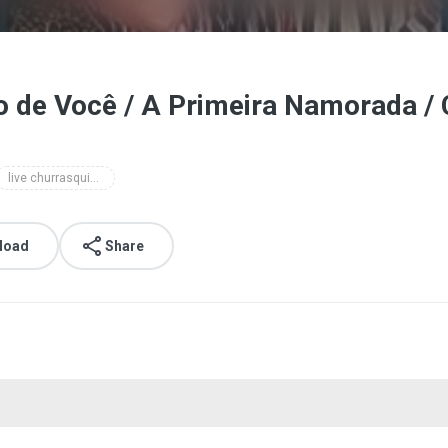
to de Você / A Primeira Namorada /
live churrasquinho do menos é mais - baixarpagode.net
load
Share