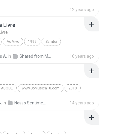
12 years ago
 Livre
ivre
Ao Vivo
1999
Samba
Livre
Raça Negra
s A.
in
Shared from MotoG3-TE
10 years ago
PAGODE
www.SoMusica10.com
2010
Samba/Pagode
Nosso Sentimento
.
in
Nosso Sentimento
14 years ago