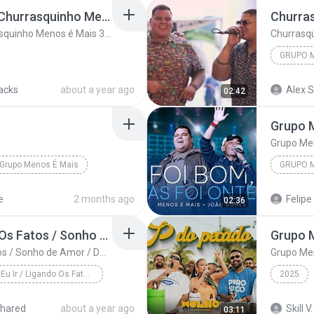
Grupo Menos é Mais - Churrasquinho Menos é Mais 3 (DVD Completo)
Grupo Menos é Mais - Churrasquinho Menos é Mais 3 (DVD Completo)
Churrasqu
GRUPO M
Grupo M
racks
about a year ago
Alex S
02:42
Grupo Menos É Mais
GRUPO M
Grupo M
e
2 months ago
Felipe 
02:36
Melhor Eu Ir / Ligando Os Fatos / Sonho de Amor / Deixa Eu Te Querer - Ao Vivo
Melhor Eu Ir / Ligando Os Fatos / Sonho de Amor / Deixa Eu Te Querer - Ao Vivo
Melhor Eu Ir / Ligando Os Fatos / Sonho de Amor /...
2025
hared
about a year ago
Skill V.
03:11