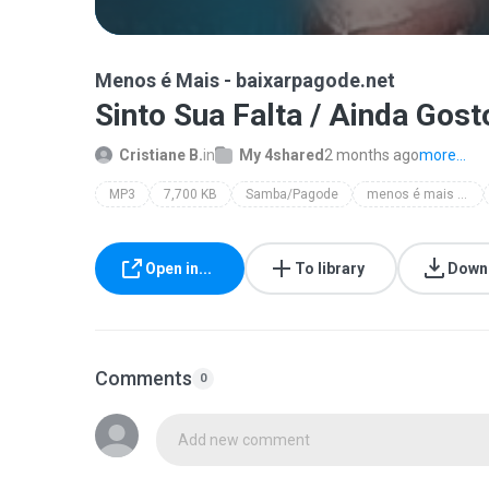
Menos é Mais - baixarpagode.net
Sinto Sua Falta / Ainda Gos
Cristiane B.
in
My 4shared
2 months ago
more...
MP3
7,700 KB
Samba/Pagode
menos é mais - baixarpagode.net
Open in...
To library
Down
Comments
0
Add new comment