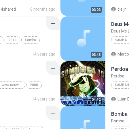
 4shared
6 months ago
cleijr
03:03
Deus Me
Deus Me L
2012
Samba
SAMBA
Deus Me 
14 years ago
Marco
03:43
Perdoa
Perdoa
25 Anos - Ao Vivo - www.uouwww.com
2008
SAMBA/
Raça Negra - www.uouwww.com
Perdoa
14 years ago
Luan B
04:12
Bomba
Bomba