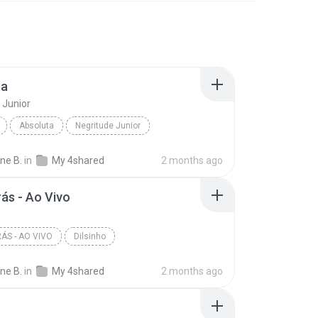
ta
 Junior
Absoluta
Negritude Junior
ane B.
in
My 4shared
2 months ago
rás - Ao Vivo
RÁS - AO VIVO
Dilsinho
ane B.
in
My 4shared
2 months ago