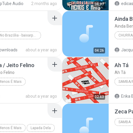
pTube Audio
2 months ago
edicas
08:07
Ainda B
Ainda Bem
Ao Vivo: No Brazólia - baixarpagode.net
CHURRAS
Voyeur (Ao Vivo)
ownloads
about a year ago
Jacqu
04:26
 / Jeito Felino
Ah Tá
o Felino
Ah Tá
Menos É Mais
SAMBA/
to Felino
Grupo M
d
about a year ago
Erika 
02:43
SAMBA
Menos É Mais
Lapada Dela