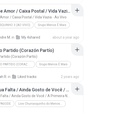
Jejum de Amor / Caixa Postal / Vida Vazia - Ao Vivo
Amor / Caixa Postal / Vida Vazia - Ao Vivo
QUINHO 3 (AO VIVO)
Grupo Menos É Mais
Jejum de Amor / Caixa Postal / Vida Vazia - Ao Vi...
ndre M.
in
My 4shared
about a year ago
 Partido (Corazón Partío)
artido (Corazón Partío)
CORAÇÃO PARTIDO (CORAZÓN PARTÍO) (AO VIVO)
Grupo Menos É Mais
Coração Partido (Corazón Partío)
ah R.
in
Liked tracks
2 years ago
Sinto Sua Falta / Ainda Gosto de Você / A Primeira Namorada / Coração Deserto
Sinto Sua Falta / Ainda Gosto de Você / A Primeira Namorada / Coração Deserto
PAGODE
Live Churrasquinho do Menos é Mais - baixarpagode.net
Samba/Pagode