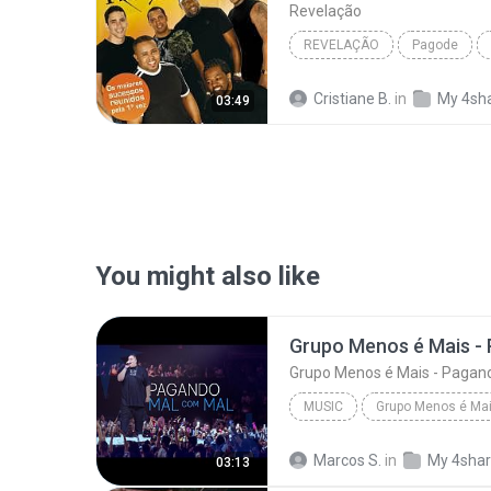
Revelação
REVELAÇÃO
Pagode
Cristiane B.
in
My 4sh
03:49
You might also like
MUSIC
Grupo Menos é Mais
Musi
Marcos S.
in
My 4sha
03:13
Grupo Menos é Mais - Pagando Mal Com Mal 