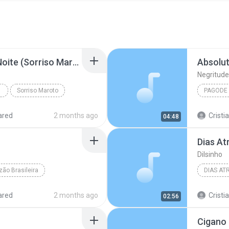
Sorriso Maroto - Boa Noite (Sorriso Maroto As Antigas)
Absolu
Negritude
Sorriso Maroto
PAGODE
ared
2 months ago
Cristi
04:48
Dias At
Dilsinho
zão Brasileira
DIAS AT
ared
2 months ago
Cristi
02:56
Cigano