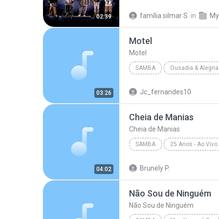
família silmar S.
in
My
02:39
Motel
Motel
SAMBA
Ousadia & Alegria
Thiaguinho
Motel
Jc_fernandes10
03:26
Cheia de Manias
Cheia de Manias
SAMBA
Samba
Brunely P.
04:02
Cheia de Manias
Não Sou de Ninguém
Não Sou de Ninguém