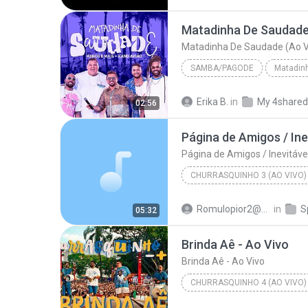
Matadinha De Saudade
Matadinha De Saudade (Ao V
SAMBA/PAGODE
2023
Samba/Pagode
Erika B.
in
My 4shared
02:56
Matadinha De Saudade
Página de Amigos / Inevitável 
CHURRASQUINHO 3 (AO VIVO)
Grupo Menos É Mais
Romulopior2@gmail.com P.
in
S
05:32
Brinda Aê - Ao Vivo
Brinda Aê - Ao Vivo
CHURRASQUINHO 4 (AO VIVO)
Grupo Menos É Mais