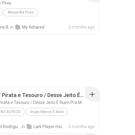
 Pires
Alexandre Pires
ane B.
in
My 4shared
2 months ago
Refém / Pirata e Tesouro / Desse Jeito É Ruim Pra Mim - Ao Vivo
Refém / Pirata e Tesouro / Desse Jeito É Ruim Pra Mim - Ao Vivo
 NO BUTECO
Grupo Menos É Mais
Refém / Pirata e Tesouro / Desse Jeito É Ruim Pra...
Manuel Rodrigues Filho
in
Lark Player music
5 months ago