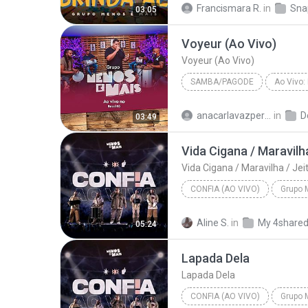
Francismara R.
in
Sna
03:05
Voyeur (Ao Vivo)
Voyeur (Ao Vivo)
SAMBA/PAGODE
2019
Samba/Pagode
anacarlavazpereira@gmail.com
in
D
03:49
Grupo Menos É Mais - baixarpagode.net
Vida Cigana / Maravilha
Vida Cigana / Maravilha / Jeit
CONFIA (AO VIVO)
Grupo 
Vida Cigana / Maravilha / Jei
Aline S.
in
My 4share
05:24
Lapada Dela
Lapada Dela
CONFIA (AO VIVO)
Grupo 