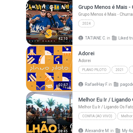
2024
TATIANE C.
in
Liked t
42:10
Adorei
Adorei
PLANO PILOTO
2021
Adorei
RafaelHay F.
in
pagod
02:57
CONFIA (AO VIVO)
Grupo Menos É Mais
Alexandre M.
in
My 4s
08:45