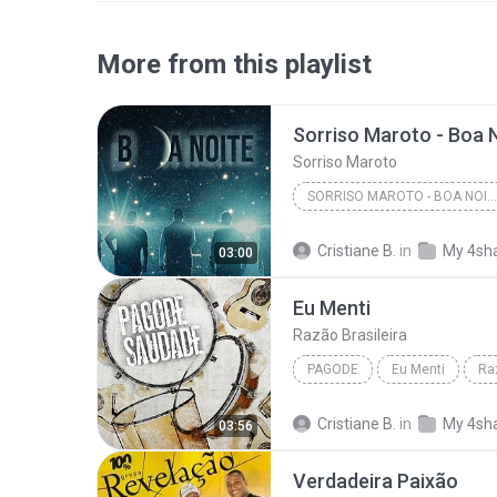
More from this playlist
Sorriso Maroto
SORRISO MAROTO - BOA NOITE (SORRISO MAROTO AS ANT...
Cristiane B.
in
My 4sh
03:00
Eu Menti
Razão Brasileira
PAGODE
Eu Menti
Ra
Cristiane B.
in
My 4sh
03:56
Verdadeira Paixão