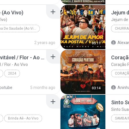
 (Ao Vivo)
ivo)
Jejum de 
Matadinha De Saudade (Ao Vivo)
CHURRAS
Grupo Menos É Mais
2 years ago
Alexa
05:11
 (Ao Vivo)
Página de Amigos / Inevitável / Flor - Ao Vivo
Coração
/ Flor - Ao Vivo
Coração P
2024
Página de Amigos / Inevitável / Flor - Ao Vivo
potube
5 months ago
Aninh
03:14
Brinda Aê - Ao Vivo
SAMBA/
2020