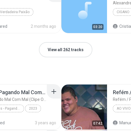
Alexandre
Verdadeira Paixão
CIGANO
ared
2 months ago
Cristi
03:20
View all 262 tracks
Grupo Menos é Mais - Pagando Mal Com Mal (Clipe Oficial)
Grupo Menos é Mais - Pagando Mal Com Mal (Clipe Oficial)
Grupo Menos é Mais - Pagando Mal Com Mal (Clipe Oficial)
2023
AO VIVO
c
red
3 years ago
07:42
(Clipe Of...