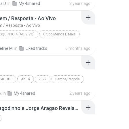
a D.
in
My 4shared
3 years ago
Menos é Mais - baixarpagode.net
em / Resposta - Ao Vivo
Sinto Sua Falta / Ainda Gosto de Você / A Primeira...
 / Resposta - Ao Vivo
QUINHO 4 (AO VIVO)
Grupo Menos É Mais
Ainda Bem / Resposta - Ao Vivo
eline M.
in
Liked tracks
5 months ago
PAGODE
Ah Tá
2022
Samba/Pagode
enos É Mais
Ah Tá
B.
in
My 4shared
2 years ago
Zeca Pagodinho e Jorge Aragao Revelacao - Vem ficar Comigo (1).mp3