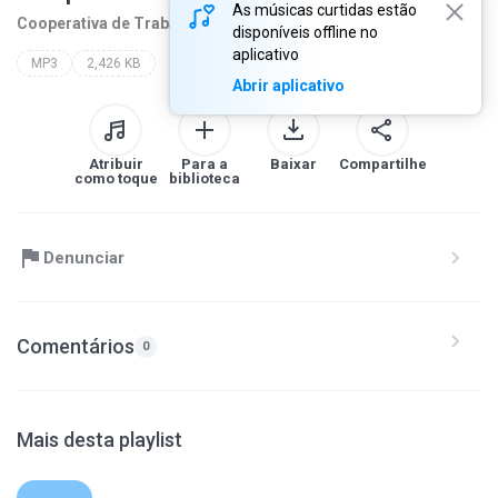
As músicas curtidas estão
Cooperativa de Traba
1 ano atrás
mais...
disponíveis offline no
aplicativo
MP3
2,426 KB
Abrir aplicativo
Atribuir
Para a
Baixar
Compartilhe
como toque
biblioteca
Denunciar
Comentários
0
Mais desta playlist