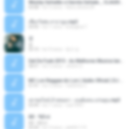
Wesley Safadão e Garota Safada _ CLAUDIA LEITE_REMIX_DJAMOROSO 2014.mp3
03:08
há 12 anos
flavio.oliveira78
เชือกวิเศษ ลาบานูน.mp3
04:45
há 11 anos
kriangkrai T.
쿵
쿵
03:10
há 10 anos
동규 김.
Set De Funk 2015 - As Melhores Musica lançamentos ''Dj Jhóòm''.mp3
58:21
há 12 anos
Jhóòm S.
MC Lon Reggae do Lon ( Aúdio Oficial ) DJ Gui Beats.mp3
01:41
há 12 anos
Carlinhos C.
เขาขอไลน์ อ้ายขอลา - มนต์แคน แก่นคูน.mp3
03:49
há 11 anos
nuk19991
Äð - ¾Ö»ó
Äð - ¾Ö»ó
03:30
há 13 anos
pbk961119