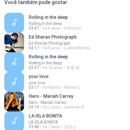
Você também pode gostar
Rolling in the deep
Rolling in the deep
03:47
há 6 anos
Patricia C.
Ed Sheran Photograph
Ed Sheran Photograph
04:17
há 8 anos
Luana Martins
Rolling in the deep
Rolling in the deep
03:47
há 10 anos
희종 화.
your love
your love
03:17
há 9 anos
Marvio C.
Hero - Mariah Carrey
Hero - Mariah Carrey
04:19
há 2 anos
rachman B.
LA ISLA BONITA
LA ISLA BONITA
03:48
há 7 anos
장정선