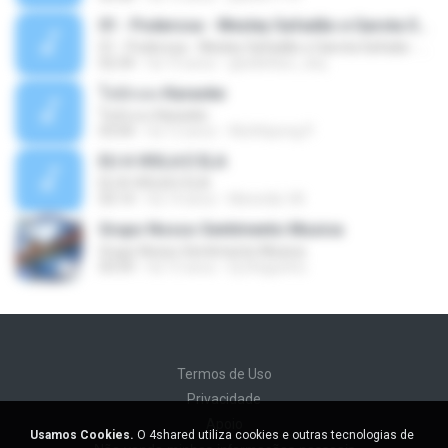
01 - Poderosa - Wesley Safadão e Garota Safada - Promocional Dezembro
01 - Poderosa - Wesley Safadão e Garota Safada - Promocional Dezembro
02:34
há 10 anos
gisellefisio_cbq
ใจนักเลง Karaoke
ใจนักเลง Karaoke
03:04
há 12 anos
Wutthipong P.
EU A VIOLA E ELA
EU A VIOLA E ELA
03:14
há 14 anos
Meninão V8
Grupo Nosso Sentimento Musica
Grupo Nosso Sentimento Musica
03:59
há 15 anos
Dj Dhiguinho
Termos de Uso
Privacidade
Apoio
Usamos Cookies.
O 4shared utiliza cookies e outras tecnologias de