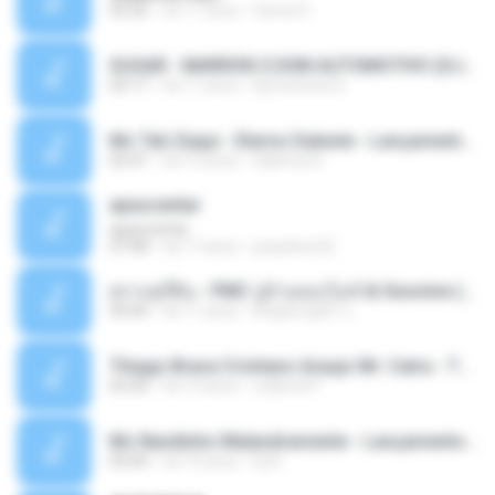
05:26
há 11 anos
Ouma S.
SUGAR - MARRON 5 SOM AUTOMOTIVO (DJ COTONETE BHZ).mp3
03:17
há 11 anos
DjCotonete D.
Mc Tati Zaqui - Eterno Daleste - Lançamento 2014.mp3
02:41
há 12 anos
Sabrina A.
apascentar
apascentar
07:08
há 17 anos
josysilver22
ตราบธุรีดิน - PMC ปู่จ๋านลองไมค์ & Sixonine ( Cover Version ).mp3
04:04
há 11 anos
KingSongCP แ.
Thiago Brava Cristiano Araujo Mr. Catra - Ta Soltinha.mp3
03:30
há 13 anos
rudiere07
Mc Nandinho Malandramente - Lançamento 2016.mp3
03:04
há 10 anos
Dj A.