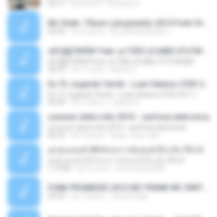
04:17
há 8 anos
michelle R.
Mc Dede -Tibum Lançamento 2014 Funk Chique Produçoes .mp3
02:44
há 13 anos
ALLAN DOUGLAS C.
ѕЕС§§Т№Ё№ Feat. а»ТЗЕХ ѕГѕФБЕ-ЕТєТ№Щ№
ѕЕС§§Т№Ё№ Feat. а»ТЗЕХ ѕГѕФБЕ-ЕТєТ№Щ№
04:53
há 11 anos
MaxGi C.
Eu Tô Jogando Verde - Luan Satana ( DVD 2011 )
Eu Tô Jogando Verde - Luan Satana ( DVD 2011 )
03:09
há 12 anos
Juliana R.
summer eletro hits 2010 - sanfona eletronica
summer eletro hits 2010 - sanfona eletronica
06:35
há 16 anos
dudu_muy_loko
ลูกทุ่งแดนซ์ 2014 สงการต์แดนซ์ ดีเจ ต้น รีมิกซ์
ลูกทุ่งแดนซ์ 2014 สงการต์แดนซ์ ดีเจ ต้น รีมิกซ์
1:19:48
há 12 anos
powerbass2009
FUNK PROIBIDÃO 2012 MC FRANK MC SMITH MC LON MC DEDE MC DALESTE MC ROBA CENA MC K9 MC LUAN MC DINHO DA VP MC KELVINHO MC YOSHI MC DUHZINHO DA VR MC NOBRUH MC GALO SP - HINO PCC - PRIMEIRO COMANDO .mp3
03:33
há 12 anos
Castornidas