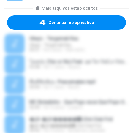
Mais arquivos estão ocultos
Continuar no aplicativo
Ukays - Tergamak Kau
Ukays - Tergamak Kau
04:31
há 5 anos
Hati Lara L.
โอเคป่ะ (Yes or No) Feat. นุช วิลาวัลย์ อาร์สยาม - Flame.mp3
03:48
há 11 anos
tsuora
พื้นที่ซับซ้อน -Peacemaker.mp3
04:44
há 11 anos
Ana N.
MC Boladinho - Que Popo esse Que Popo Gigante (DjWn) (áudio Oficial).mp3
02:40
há 12 anos
Lucas S.
�Ԫ �Ԫ�����԰ (Ost.Club Frid
�Ԫ �Ԫ�����԰ (Ost.Club Frid
04:42
há 12 anos
doraemon_bestdan