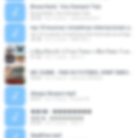
Bruna Karla ' Sou Humano' Faix
Bruna Karla ' Sou Humano' Faix
05:00
há 16 anos
carlosbizarelo1
top 10 musicas romanticas internacionais as antigas que faz seu coraçao bater mais forte remix
top 10 musicas romanticas internacionais as antigas que faz seu coraçao bater mais forte remix
36:28
há 12 anos
ANA ISIS L.
( เสียงเรียกเข้า ) ร้ายๆ-ใจหมา-เชือกวิเศษ-ว้าเหว่.mp3
01:46
há 11 anos
อัยการ เ.
MC GUIME - PAIS DO FUTEBOL (PART EMICIDA) 2014.mp3
03:03
há 13 anos
patrese100ideia
Always Bonjovi.mp3
03:07
há 13 anos
brando M.
��â� - ��������
��â� - ��������
04:50
há 12 anos
패턴 C.
Sky&Sea.mp3