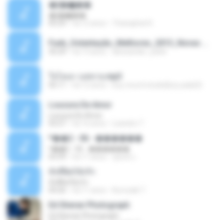
�ʧ�ѹ���
�ʧ�ѹ���
05:29
há 12 anos
Thanaphat K.
Funk_Ostentação_Melhores_2013_Novas MC GUIME, MC LON, MC RODOLFINHO, MC NEGUINHO DO KAXETA, MC Leo Da Baixada, MC Boy Do CHarmes.mp3
35:29
há 13 anos
alexsander_patel
ใจโลเล-วงสหาย.mp3
05:11
há 12 anos
boy record studio[boy pala] B.
Loucura De Amor
Loucura De Amor
03:27
há 16 anos
Leandro T.
ᴹ��2 - 06 - ������
ᴹ��2 - 06 - ������
03:39
há 11 anos
ชูพงษ์ แ.
ทั้งที่ผิดก็ยังรัก
ทั้งที่ผิดก็ยังรัก
04:26
há 11 anos
Kurozaki T.
Ed Sheran Photograph
Ed Sheran Photograph