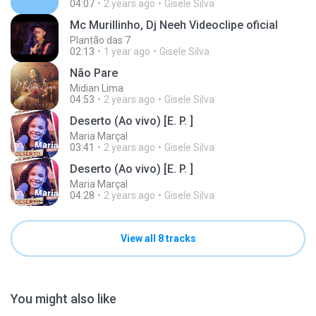
04:07
2 years ago
Gisele Silva
Mc Murillinho, Dj Neeh Videoclipe oficial
Plantão das 7
02:13
1 year ago
Gisele Silva
Não Pare
Midian Lima
04:53
2 years ago
Gisele Silva
Deserto (Ao vivo) [E. P. ]
Maria Marçal
03:41
2 years ago
Gisele Silva
Deserto (Ao vivo) [E. P. ]
Maria Marçal
04:28
2 years ago
Gisele Silva
View all 8 tracks
You might also like