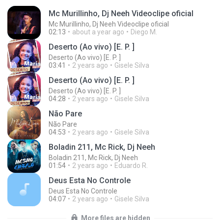
Mc Murillinho, Dj Neeh Videoclipe oficial
Mc Murillinho, Dj Neeh Videoclipe oficial
02:13
about a year ago
Diego M.
Deserto (Ao vivo) [E. P. ]
Deserto (Ao vivo) [E. P. ]
03:41
2 years ago
Gisele Silva
Deserto (Ao vivo) [E. P. ]
Deserto (Ao vivo) [E. P. ]
04:28
2 years ago
Gisele Silva
Não Pare
Não Pare
04:53
2 years ago
Gisele Silva
Boladin 211, Mc Rick, Dj Neeh
Boladin 211, Mc Rick, Dj Neeh
01:54
2 years ago
Eduardo R.
Deus Esta No Controle
Deus Esta No Controle
04:07
2 years ago
Gisele Silva
More files are hidden