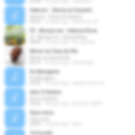
03:48
12 years ago
Jessica A.
Hebrom - Vitoria no Deserto
Hebrom - Vitoria no Deserto
04:39
15 years ago
kikoterror_69
07.. Abraça-me - Heloisa Rosa
07.. Abraça-me - Heloisa Rosa
08:40
12 years ago
lari_gessica
Morar na Casa do Rei
Morar na Casa do Rei
05:19
14 years ago
elizacaxias
Eu Navegarei
Eu Navegarei
03:06
14 years ago
daianerocha.icm
Amo O Senhor
Amo O Senhor
03:55
18 years ago
geovane-tdb93
Vaso novo
Vaso novo
04:05
14 years ago
Ad V.
Te Escolhi