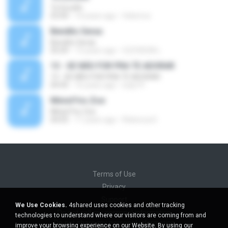
Te Escolhi
03:00
14 years ago
felixmvz
Bendito Seras
Bendito Seras
05:09
13 years ago
CLÉVISON L.
13 - SE NÃO FOR PRA TE ADORAR
13 - SE NÃO FOR PRA TE ADORAR
04:45
16 years ago
ludy19
Minist?rio Zoe
Minist?rio Zoe
04:05
11 years ago
Rebecca D.
Terms of Use
Privacy
Support
We Use Cookies.
4shared uses cookies and other tracking
Do not sell my personal information
technologies to understand where our visitors are coming from and
Do not share my personal information
improve your browsing experience on our Website. By using our