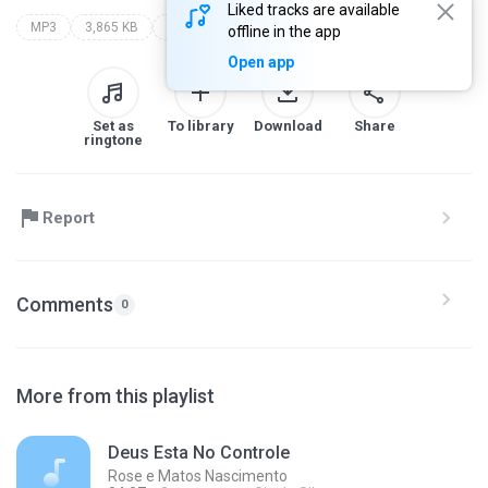
Liked tracks are available
MP3
3,865 KB
Gospel
músicas
kleber lucas
offline in the app
Open app
Set as
To library
Download
Share
ringtone
Report
Comments
0
More from this playlist
Deus Esta No Controle
Rose e Matos Nascimento