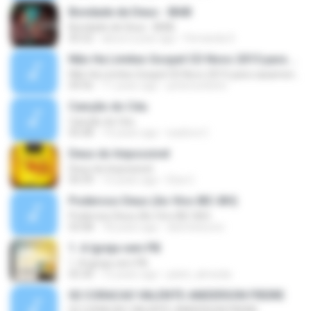
Bondade de Deus - IBAB
Bondade de Deus - IBAB
05:52
about a year ago
Fernanda S.
Não Ha Limites Gospel CD Novo 2015 para casamento casal musica romantica
Não Ha Limites Gospel CD Novo 2015 para casamento casal musica romantica
04:56
11 years ago
petersonbeto
Canção do Céu
Canção do Céu
05:08
14 years ago
isadora C.
Deus do Impossivel
Deus do Impossivel
04:39
15 years ago
Elza C.
Poderoso Deus (Ao Vivo IBC-BH)
Poderoso Deus (Ao Vivo IBC-BH)
03:08
18 years ago
distritolouvor
1. A Igreja vem PB
1. A Igreja vem PB
05:30
12 years ago
julieti_almeida
02 CORACAO VALENTE-ANDERSON FREIRE
02 CORACAO VALENTE-ANDERSON FREIRE