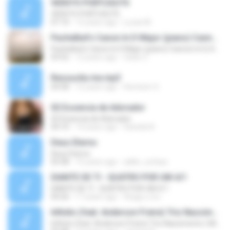
VERS?O PORTUGU?S
VERS?O PORTUGU?S
07:10
12 years ago
Lucas M.
Pachelbel's Canon In D Major (piano) Cannon In D, Kanon In
Pachelbel's Canon In D Major (piano) Cannon In D, Kanon In
03:52
12 years ago
fatan Z.
Ressucita me.mp3
04:58
12 years ago
Hevinem S.
02 Essencia de Adorador
02 Essencia de Adorador
04:10
14 years ago
Daniela N.
Deus Eterno
Deus Eterno
03:38
15 years ago
adilio_sufasa
DIANTE DE TI - QUATRO POR UM 4/1
DIANTE DE TI - QUATRO POR UM 4/1
04:26
17 years ago
thiago.o.d.s
Infinito (feat. Anderson Freire) Trio Nascimento ( Michelle Nascimento, Wilian Nascimento e Gisele
Infinito (feat. Anderson Freire) Trio Nascimento ( Michelle Nascimento, Wilian Nascimento e Gisele