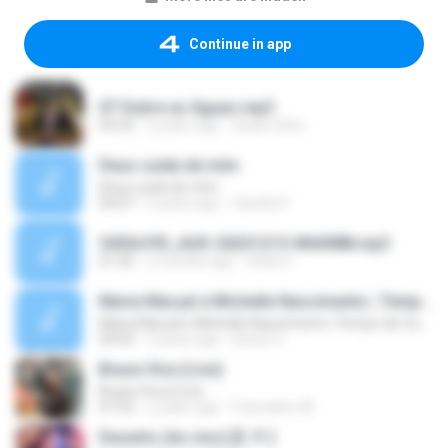
Continue in app
07 Sobre as Águas.mp3
05:52
2 years ago
Gisele Silva
Deus cuida de mim
Deus cuida de mim
04:07
6 years ago
Sandra F.
5430cf93_AUD-20231215-WA0088.mp3
01:45
2 months ago
Hihan F.
Maria Marçal e Michelle Nascimento | Tempo de Cantar #MKnetwork
Maria Marçal e Michelle Nascimento | Tempo de Cantar #MKnetwork
04:05
3 years ago
Demir S.
Brasa Viva (Live)
Brasa Viva (Live)
07:53
2 years ago
Francelino M.
Deserto (Ao vivo) [E. P. ]