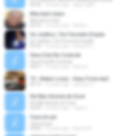
04:33
14 years ago
diego.cgl87
Meu bem maior
Meu bem maior
02:33
13 years ago
André L.
De Joelhos / Em Fervente Oração
De Joelhos / Em Fervente Oração
05:43
12 years ago
eduardo S.
Deus Esta No Controle
Deus Esta No Controle
04:07
14 years ago
larissa L.
19 - Kleber Lucas - Deus Forte.mp3
06:10
12 years ago
cassiano S.
Ele Não Desiste de Você
Ele Não Desiste de Você
04:49
14 years ago
Yago S.
Casa do pai
Casa do pai
04:43
14 years ago
Ramon A.