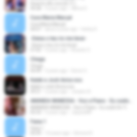
Deserto (Ao vivo) [E. P. ]
04:28
4 years ago
Wilma S.
Cura Maria Marçal
Cura Maria Marçal
04:07
about a year ago
harley K.
-Deixa o teu rio me levar-
-Deixa o teu rio me levar-
07:05
9 years ago
Ricardo O.
Chega
Chega
04:49
3 years ago
Demir S.
Kaleb e Josh Aviva nos
Kaleb e Josh Aviva nos
09:21
2 years ago
Josiano A.
AMANDA WANESSA - Voz e Piano - Eu cuido De Ti
AMANDA WANESSA - Voz e Piano - Eu cuido De Ti
05:33
5 years ago
JaquesMP
Faixa 1
Faixa 1
05:09
13 years ago
Simone R.