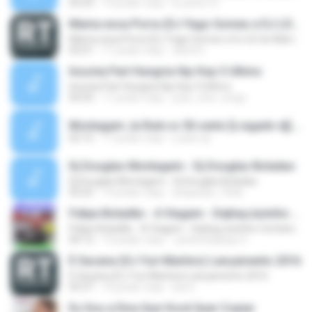
03:33
14 років тому
le.zinho13
Mama essa Porra (DJ Yago Gomes e DJ LD do Martins) Lançamento 2016
Mama essa Porra (DJ Yago Gomes e DJ LD do Martins) Lançamento 2016
02:01
11 років тому
david S.
Insonia Part Hungria Hip Hop 3 Ultimo
Insonia Part Hungria Hip Hop 3 Ultimo
04:43
11 років тому
joao_vitor_longo
Montagem Ja Rule vs 50 cents [Lragado dj].mp3
02:15
17 років тому
Luann dj
Dj Douglas Montagem - Dj Douglas Boladao
Dj Douglas Montagem - Dj Douglas Boladao
03:25
14 років тому
anapaula_10nik
Felipe Boladão - A Viagem - DejhayJuninho Contato 8840-1106
Felipe Boladão - A Viagem - DejhayJuninho Contato 8840-1106
04:12
15 років тому
Juninhodejhay O.
È Sacana (DJ Yuri Martins) Lançamento 2016
È Sacana (DJ Yuri Martins) Lançamento 2016
03:37
10 років тому
bia G.
Eu Sou a Diva Que Você Quer Copiar