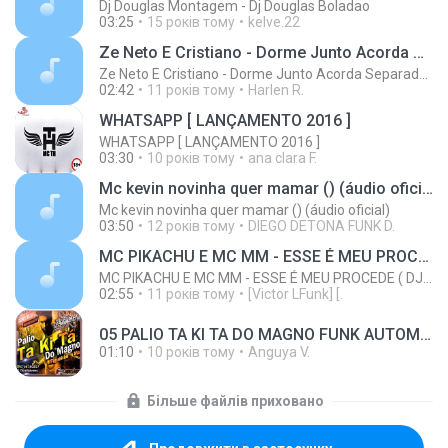
Dj Douglas Montagem - Dj Douglas Boladao
03:25
15 років тому
kelve.22
Ze Neto E Cristiano - Dorme Junto Acorda Separado - Top 20 Sertanejas de 2015
Ze Neto E Cristiano - Dorme Junto Acorda Separado - Top 20 Sertanejas de 2015
02:42
11 років тому
Harlen R.
WHATSAPP [ LANÇAMENTO 2016 ]
WHATSAPP [ LANÇAMENTO 2016 ]
03:30
10 років тому
ana clara F.
Mc kevin novinha quer mamar () (áudio oficial)
Mc kevin novinha quer mamar () (áudio oficial)
03:50
12 років тому
DIEGO DETONA FUNK D.
MC PIKACHU E MC MM - ESSE É MEU PROCEDE ( DJ CARLINHOS DA S.R )
MC PIKACHU E MC MM - ESSE É MEU PROCEDE ( DJ CARLINHOS DA S.R )
02:55
11 років тому
[Victor LFunk] [.
05 PALIO TA KI TA DO MAGNO FUNK AUTOMOTIVO VOLUME 01.mp3
01:10
10 років тому
Anguya V.
Більше файлів приховано