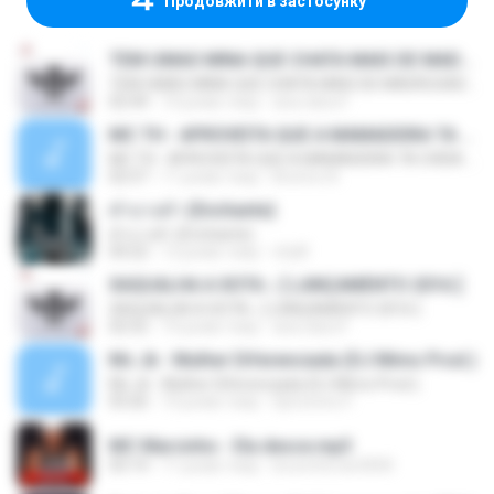
Продовжити в застосунку
TEM UMAS MINA QUE CHATA MAIS DE MADRUGADA CHORA ♫ [LANÇAMENTO 2015]
TEM UMAS MINA QUE CHATA MAIS DE MADRUGADA CHORA ♫ [LANÇAMENTO 2015]
02:44
10 років тому
ana clara F.
MC TH - APROVEITA QUE A MAMADEIRA TA CHEIA (LANÇAMENTO OFICIAL 2015)
MC TH - APROVEITA QUE A MAMADEIRA TA CHEIA (LANÇAMENTO OFICIAL 2015)
02:57
11 років тому
Brenno N.
คำบางคำ (Enchante)
คำบางคำ (Enchante)
04:22
12 років тому
chylll
XAQUALHA A XOTA ♪ [ LANÇAMENTO 2016 ]
XAQUALHA A XOTA ♪ [ LANÇAMENTO 2016 ]
02:52
10 років тому
ana clara F.
Mc Jk - Mulher Diferenciada (DJ Mimo Prod.)
Mc Jk - Mulher Diferenciada (DJ Mimo Prod.)
03:26
10 років тому
Djmoreno F.
MC Marcinho - Ela desce.mp3
03:14
11 років тому
brunoferrari3000