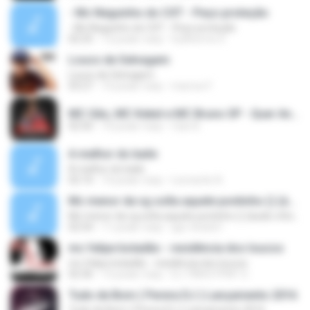
- Mc Neguinho do CXT - Peço proteção
- Mc Neguinho do CXT - Peço proteção
02:25
12 років тому
Guilherme S.
Louco de Selvagem
Louco de Selvagem
03:27
10 років тому
marcos F.
MC Gão, MC Kekel e MC Bruno SP - Quer Andar de Meiota (Perera DJ) Lançamento 2016.mp3
02:50
10 років тому
Caio B.
A melhor do baile
A melhor do baile
02:10
10 років тому
Leonardo A.
Mc menor da vg solta aquele pontinho () (áudio oficial)
Mc menor da vg solta aquele pontinho () (áudio oficial)
02:54
11 років тому
igor-lindo61
mc felipe boladão - residência dos loucos
mc felipe boladão - residência dos loucos
02:36
15 років тому
DJ TINHO FPM² O.
Tudo de Bom ( Perera DJ ) Lançamento 2016