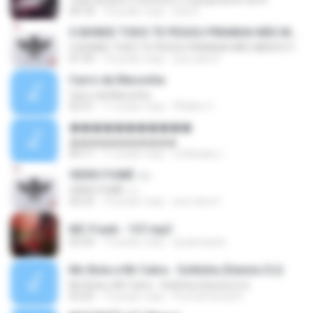
Tudo de Bom ( Perera DJ ) Lançamento 2016
04:18
10 років тому
joao E.
O BONDE TODO TE PEGOU PIRANHA NÃO MENTE PRA MIN ♪ [LANÇAMENTO 2016]
O BONDE TODO TE PEGOU PIRANHA NÃO MENTE PRA MIN ♪ [LANÇAMENTO 2016]
01:59
10 років тому
ana clara F.
Carro da Maconha
Carro da Maconha
02:31
11 років тому
PÀáblo Z.
�����������
�����������
04:11
11 років тому
Littlebaby L.
VIDRO FUMÊ ♫♪
VIDRO FUMÊ ♫♪
02:23
10 років тому
ana clara F.
MC Frank - 157.mp3
02:54
13 років тому
dj.planejado
Mc Bola e Mr Catra - Soltinha (Dennis DJ)
Mc Bola e Mr Catra - Soltinha (Dennis DJ)
03:25
13 років тому
Profunk Brasil E.