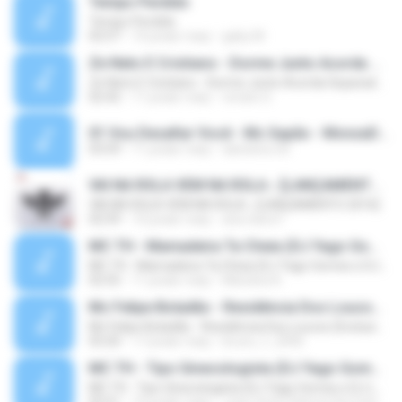
Tempo Perdido
Tempo Perdido
02:57
10 років тому
gaby M.
Ze Neto E Cristiano - Dorme Junto Acorda Separado - Top 20 Sertanejas de 2015
Ze Neto E Cristiano - Dorme Junto Acorda Separado - Top 20 Sertanejas de 2015
02:42
11 років тому
renato S.
01 Vou Desafiar Você - Mc Sapão - MonzaDJ Tocando só as Melhores (2).mp3
03:59
11 років тому
danisilva.3d
VAI NA ROLA VEM NA ROLA ♪ [LANÇAMENTO 2016]
VAI NA ROLA VEM NA ROLA ♪ [LANÇAMENTO 2016]
02:59
10 років тому
ana clara F.
MC TH - Mamadeira Ta Cheia (DJ Yago Gomes e DJ LD do Martins) Lançamento Oficial 2016
MC TH - Mamadeira Ta Cheia (DJ Yago Gomes e DJ LD do Martins) Lançamento Oficial 2016
02:55
11 років тому
Mariana A.
Mc Felipe Boladão - Residência Dos Loucos (Exclusividade ToPFunk) Vrs Original
Mc Felipe Boladão - Residência Dos Loucos (Exclusividade ToPFunk) Vrs Original
03:20
17 років тому
bruno_f_2006
MC TH - Tipo Ginecologista (DJ Yago Gomes e DJ LD do Martins) (Áudio Oficial) Lançamento 2016
MC TH - Tipo Ginecologista (DJ Yago Gomes e DJ LD do Martins) (Áudio Oficial) Lançamento 2016