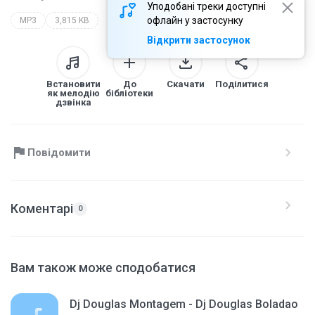
Уподобані треки доступні
офлайн у застосунку
MP3
3,815 KB
Відкрити застосунок
Встановити
До
Скачати
Поділитися
як мелодію
бібліотеки
дзвінка
Повідомити
Коментарі
0
Вам також може сподобатися
Dj Douglas Montagem - Dj Douglas Boladao