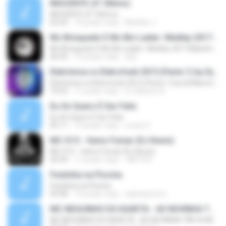
INOCENTE (4° Último)
INOCENTE (4° Último)
02:32
10 років тому
Marflan J.
Mc Brinquedo E Mc Bin Laden -Medley 2017(Djbetinho Rr Studio)
Mc Brinquedo E Mc Bin Laden -Medley 2017(Djbetinho Rr Studio)
06:02
10 років тому
dj B.
Eletrônica vs Eletrofunk 2015 (Parte 1) by Dj Maicon Nascimento
Eletrônica vs Eletrofunk 2015 (Parte 1) by Dj Maicon Nascimento
10:52
11 років тому
DJ Maicon N.
Eu Só Quero É Ser Feliz
Eu Só Quero É Ser Feliz
05:11
15 років тому
Lucas S.
MC G15 - Vamo Fumar (DJ Kevin)
MC G15 - Vamo Fumar (DJ Kevin)
03:44
11 років тому
MISTER
Festinha na Piscina
Festinha na Piscina
03:08
13 років тому
sabequeforo
MC NEGUINHO DO KAXETA - AS NOVINHA TÃO A MIL (DJ GABRIEL)
MC NEGUINHO DO KAXETA - AS NOVINHA TÃO A MIL (DJ GABRIEL)