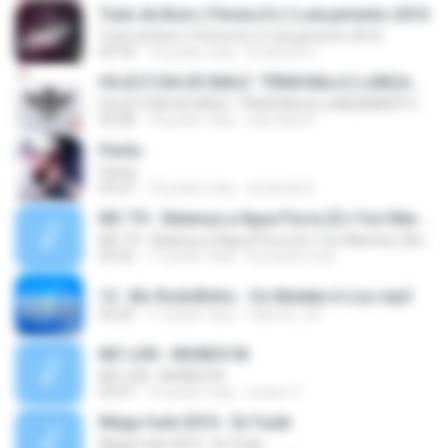
Tudo de Bom ( Perera DJ ) Lançamento 2016
Tudo de Bom ( Perera DJ ) Lançamento 2016
04:18
10 років тому
Emanuel V.
HOJE É DIA DE BAILE ´TREM BALA [ LANÇAMENTO 2016 ]
HOJE É DIA DE BAILE ´TREM BALA [ LANÇAMENTO 2016 ]
03:28
10 років тому
ana clara F.
Partiu
Partiu
03:27
10 років тому
amanda R.
MC TH - Balança a Água Porra (DJ Yuri Martins) (Áudio Oficial) Lançamento 2016
MC TH - Balança a Água Porra (DJ Yuri Martins) (Áudio Oficial) Lançamento 2016
02:26
11 років тому
leonardo.cota
13 . Mc Rodolfinho - Os Muleke é Liso.mp3
03:26
11 років тому
fabricio_3d
MC LON - MUNDO M
MC LON - MUNDO M
03:47
16 років тому
necko17
Mega funk 2010 - Dj Yuuki
Mega funk 2010 - Dj Yuuki