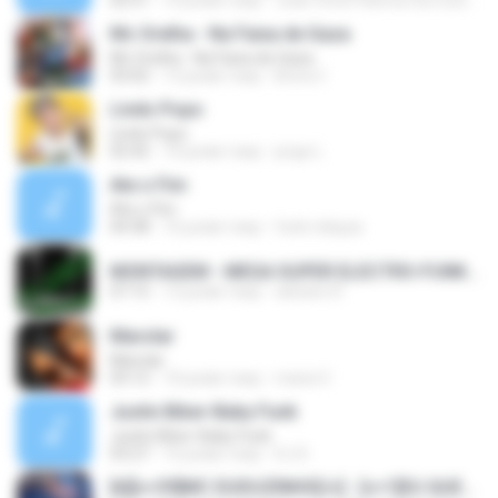
02:51
10 років тому
Joao Victor Ramos Da Costa R.
Mc Orelha - Na Faixa de Gaza
Mc Orelha - Na Faixa de Gaza
03:02
12 років тому
Breno Í.
Lindo Popo
Lindo Popo
02:42
10 років тому
jorge L.
Ate o Fim
Ate o Fim
04:38
16 років тому
funk reliquia
MONTAGEM - MEGA SUPER ELECTRO-FUNK [LANÇAMENTO 2015].mp3
07:15
12 років тому
adriano R.
Marolar
Marolar
03:12
10 років тому
maria V.
Justin Biber-Baby Funk
Justin Biber-Baby Funk
03:27
16 років тому
DJ D.
[b][c=39]MC DUDUZINHO[/c] - [c=1]EU QUERO TU[/c] (( [c=39]CD DA RADIO MANDELA DIGITAL[/c] ))[/b]