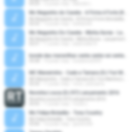
09:23
12 років тому
Marcelo L.
Mc Neguinho do Caxeta - A Firma é Forte (Kondzilla) Lançamento 2013
Mc Neguinho do Caxeta - A Firma é Forte (Kondzilla) Lançamento 2013
02:52
13 років тому
bielloko66
Mc Neguinho Do Caxeta - Minha Áurea - Lançamento 2015
Mc Neguinho Do Caxeta - Minha Áurea - Lançamento 2015
02:51
11 років тому
playFunkbr B.
bonde das maravilhas senta senta vai senta.mp3
03:28
14 років тому
lucasbeca2009
MC Maneirinho - Cade a Tamara (DJ Yuri Martins) Lançamento Oficial 2015
MC Maneirinho - Cade a Tamara (DJ Yuri Martins) Lançamento Oficial 2015
02:32
11 років тому
victor_araruama
Novinha Louca (DJ R7) Lançamento 2016
Novinha Louca (DJ R7) Lançamento 2016
03:55
11 років тому
murilo L.
Mc Felipe Boladão - Tony Country
Mc Felipe Boladão - Tony Country
03:06
16 років тому
guzinho66