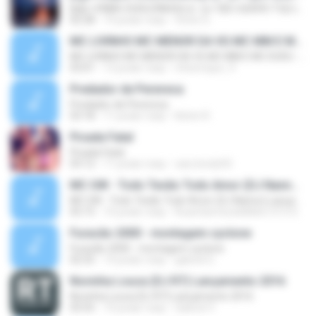
[b][c=39]MC DUDUZINHO[/c] - [c=1]EU QUERO TU[/c] (( [c=39]CD DA RADIO MANDELA DIGITAL[/c] ))[/b]
02:28
14 років тому
Victor D.
MC LIVINHO MC MENOR DA VG MC MM E MC DUDU - TREINAMENTO DAS PEPECA ( DJ CARLINHOS DA S.R )
MC LIVINHO MC MENOR DA VG MC MM E MC DUDU - TREINAMENTO DAS PEPECA ( DJ CARLINHOS DA S.R )
03:01
12 років тому
mhenrique_9
Predador de Perereca
Predador de Perereca
03:18
11 років тому
Kelvin R.
Picada Fatal
Picada Fatal
03:12
11 років тому
caio.bredy92
MC GW - Todo Tesão Todo Amor (DJ Nanno) Lançamento 2016
MC GW - Todo Tesão Todo Amor (DJ Nanno) Lançamento 2016
02:15
10 років тому
RuanSamtosdeMelo1313 S.
Furacão 2000 - montagem cyclone
Furacão 2000 - montagem cyclone
02:55
14 років тому
gabriel G.
Novinha Louca (DJ R7) Lançamento 2016
Novinha Louca (DJ R7) Lançamento 2016
03:55
10 років тому
Gabriel V.