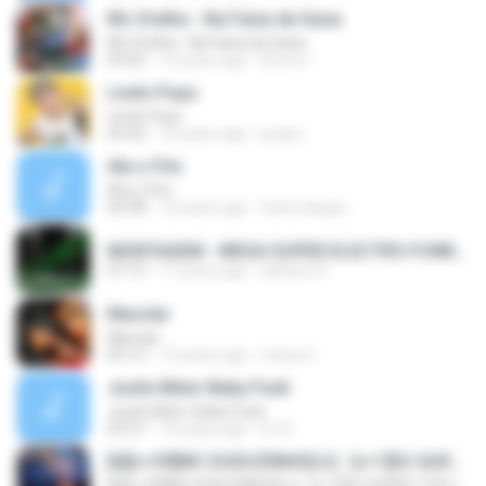
Mc Orelha - Na Faixa de Gaza
Mc Orelha - Na Faixa de Gaza
03:02
12 years ago
Breno Í.
Lindo Popo
Lindo Popo
02:42
10 years ago
jorge L.
Ate o Fim
Ate o Fim
04:38
16 years ago
funk reliquia
MONTAGEM - MEGA SUPER ELECTRO-FUNK [LANÇAMENTO 2015].mp3
07:15
11 years ago
adriano R.
Marolar
Marolar
03:12
10 years ago
maria V.
Justin Biber-Baby Funk
Justin Biber-Baby Funk
03:27
16 years ago
DJ D.
[b][c=39]MC DUDUZINHO[/c] - [c=1]EU QUERO TU[/c] (( [c=39]CD DA RADIO MANDELA DIGITAL[/c] ))[/b]
[b][c=39]MC DUDUZINHO[/c] - [c=1]EU QUERO TU[/c] (( [c=39]CD DA RADIO MANDELA DIGITAL[/c] ))[/b]