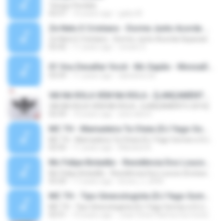
Tempo Perdido
02:57
10 years ago
gaby M.
Ze Neto E Cristiano - Dorme Junto Acorda Separado - Top 20 Sertanejas de 2015
Ze Neto E Cristiano - Dorme Junto Acorda Separado - Top 20 Sertanejas de 2015
02:42
11 years ago
renato S.
01 Vou Desafiar Você - Mc Sapão - MonzaDJ Tocando só as Melhores (2).mp3
03:59
11 years ago
danisilva.3d
VAI NA ROLA VEM NA ROLA ♪ [LANÇAMENTO 2016]
VAI NA ROLA VEM NA ROLA ♪ [LANÇAMENTO 2016]
02:59
10 years ago
ana clara F.
MC TH - Mamadeira Ta Cheia (DJ Yago Gomes e DJ LD do Martins) Lançamento Oficial 2016
MC TH - Mamadeira Ta Cheia (DJ Yago Gomes e DJ LD do Martins) Lançamento Oficial 2016
02:55
11 years ago
Mariana A.
Mc Felipe Boladão - Residência Dos Loucos (Exclusividade ToPFunk) Vrs Original
Mc Felipe Boladão - Residência Dos Loucos (Exclusividade ToPFunk) Vrs Original
03:20
17 years ago
bruno_f_2006
MC TH - Tipo Ginecologista (DJ Yago Gomes e DJ LD do Martins) (Áudio Oficial) Lançamento 2016
MC TH - Tipo Ginecologista (DJ Yago Gomes e DJ LD do Martins) (Áudio Oficial) Lançamento 2016
02:51
10 years ago
Joao Victor Ramos Da Costa R.