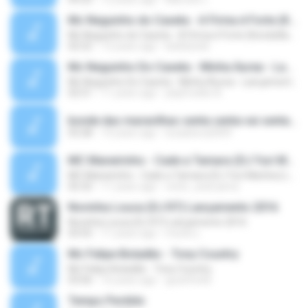
Mc Neguinho do Caxeta - A Firma é Forte (Kondzilla) Lançamento 2013
Mc Neguinho do Caxeta - A Firma é Forte (Kondzilla) Lançamento 2013
02:52
13 years ago
bielloko66
Mc Neguinho Do Caxeta - Minha Áurea - Lançamento 2015
Mc Neguinho Do Caxeta - Minha Áurea - Lançamento 2015
02:51
11 years ago
playFunkbr B.
bonde das maravilhas senta senta vai senta.mp3
03:28
14 years ago
lucasbeca2009
MC Maneirinho - Cade a Tamara (DJ Yuri Martins) Lançamento Oficial 2015
MC Maneirinho - Cade a Tamara (DJ Yuri Martins) Lançamento Oficial 2015
02:32
11 years ago
victor_araruama
Novinha Louca (DJ R7) Lançamento 2016
Novinha Louca (DJ R7) Lançamento 2016
03:55
11 years ago
murilo L.
Mc Felipe Boladão - Tony Country
Mc Felipe Boladão - Tony Country
03:06
16 years ago
guzinho66
Tempo Perdido