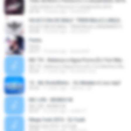
Tudo de Bom ( Perera DJ ) Lançamento 2016
Tudo de Bom ( Perera DJ ) Lançamento 2016
04:18
10 years ago
Emanuel V.
HOJE É DIA DE BAILE ´TREM BALA [ LANÇAMENTO 2016 ]
HOJE É DIA DE BAILE ´TREM BALA [ LANÇAMENTO 2016 ]
03:28
10 years ago
ana clara F.
Partiu
Partiu
03:27
10 years ago
amanda R.
MC TH - Balança a Água Porra (DJ Yuri Martins) (Áudio Oficial) Lançamento 2016
MC TH - Balança a Água Porra (DJ Yuri Martins) (Áudio Oficial) Lançamento 2016
02:26
11 years ago
leonardo.cota
13 . Mc Rodolfinho - Os Muleke é Liso.mp3
03:26
11 years ago
fabricio_3d
MC LON - MUNDO M
MC LON - MUNDO M
03:47
16 years ago
necko17
Mega funk 2010 - Dj Yuuki
Mega funk 2010 - Dj Yuuki
09:23
12 years ago
Marcelo L.