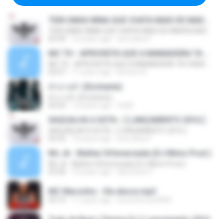
TEM UMAS MINA QUE CHATA MAIS DE MADRUGADA CHORA ♫ [LANÇAMENTO 2015]
TEM UMAS MINA QUE CHATA MAIS DE MADRUGADA CHORA ♫ [LANÇAMENTO 2015]
02:44
10 years ago
ana clara F.
MC TH - APROVEITA QUE A MAMADEIRA TA CHEIA (LANÇAMENTO OFICIAL 2015)
MC TH - APROVEITA QUE A MAMADEIRA TA CHEIA (LANÇAMENTO OFICIAL 2015)
02:57
11 years ago
Brenno N.
คำบางคำ (Enchante)
คำบางคำ (Enchante)
04:22
12 years ago
chylll
XAQUALHA A XOTA ♪ [ LANÇAMENTO 2016 ]
XAQUALHA A XOTA ♪ [ LANÇAMENTO 2016 ]
02:52
10 years ago
ana clara F.
Mc Jk - Mulher Diferenciada (DJ Mimo Prod.)
Mc Jk - Mulher Diferenciada (DJ Mimo Prod.)
03:26
10 years ago
Djmoreno F.
MC Marcinho - Ela desce.mp3
03:14
11 years ago
brunoferrari3000