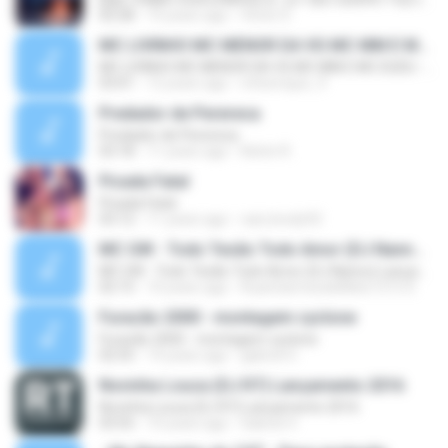
02:28
14 years ago
Victor D.
MC LIVINHO MC MENOR DA VG MC MM E MC DUDU - TREINAMENTO DAS PEPECA ( DJ CARLINHOS DA S.R )
MC LIVINHO MC MENOR DA VG MC MM E MC DUDU - TREINAMENTO DAS PEPECA ( DJ CARLINHOS DA S.R )
03:01
12 years ago
mhenrique_9
Predador de Perereca
Predador de Perereca
03:18
11 years ago
Kelvin R.
Picada Fatal
Picada Fatal
03:12
11 years ago
caio.bredy92
MC GW - Todo Tesão Todo Amor (DJ Nanno) Lançamento 2016
MC GW - Todo Tesão Todo Amor (DJ Nanno) Lançamento 2016
02:15
10 years ago
RuanSamtosdeMelo1313 S.
Furacão 2000 - montagem cyclone
Furacão 2000 - montagem cyclone
02:55
14 years ago
gabriel G.
Novinha Louca (DJ R7) Lançamento 2016
Novinha Louca (DJ R7) Lançamento 2016
03:55
10 years ago
Gabriel V.