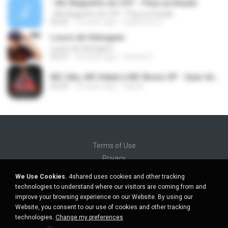
- Mc Neguinho do CXT - Peço proteção
- Mc Neguinho do CXT - Peço proteção
02:25
12 years ago
Guilherme S.
Louco de Selvagem
Louco de Selvagem
03:27
10 years ago
marcos F.
MC Gão, MC Kekel e MC Bruno SP - Quer Andar de Meiota (Perera DJ) Lançamento 2016.mp3
02:50
10 years ago
Caio B.
Terms of Use
Privacy
Support
We Use Cookies.
4shared uses cookies and other tracking
Do not sell my personal information
technologies to understand where our visitors are coming from and
Do not share my personal information
improve your browsing experience on our Website. By using our
Website, you consent to our use of cookies and other tracking
technologies.
Change my preferences