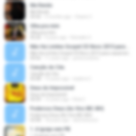
Me Rendo
Me Rendo
04:36
3 months ago
Cleane C.
Olha pra mim
Olha pra mim
05:26
9 years ago
Reinaldo G.
Não Ha Limites Gospel CD Novo 2015 para casamento casal musica romantica
Não Ha Limites Gospel CD Novo 2015 para casamento casal musica romantica
04:56
11 years ago
petersonbeto
Canção do Céu
Canção do Céu
05:08
14 years ago
isadora C.
Deus do Impossivel
Deus do Impossivel
04:39
15 years ago
Elza C.
Poderoso Deus (Ao Vivo IBC-BH)
Poderoso Deus (Ao Vivo IBC-BH)
03:08
18 years ago
distritolouvor
1. A Igreja vem PB
1. A Igreja vem PB