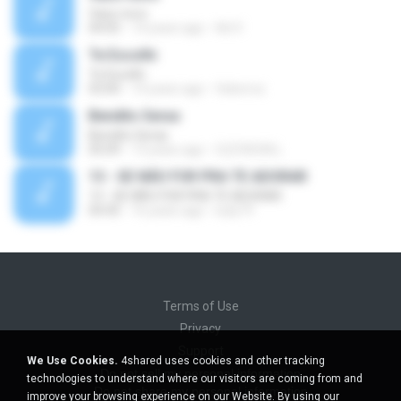
Vaso novo
04:05
14 years ago
Ad V.
Te Escolhi
Te Escolhi
03:00
14 years ago
felixmvz
Bendito Seras
Bendito Seras
05:09
13 years ago
CLÉVISON L.
13 - SE NÃO FOR PRA TE ADORAR
13 - SE NÃO FOR PRA TE ADORAR
04:45
16 years ago
ludy19
Terms of Use
Privacy
Support
We Use Cookies.
4shared uses cookies and other tracking
Do not sell my personal information
technologies to understand where our visitors are coming from and
Do not share my personal information
improve your browsing experience on our Website. By using our