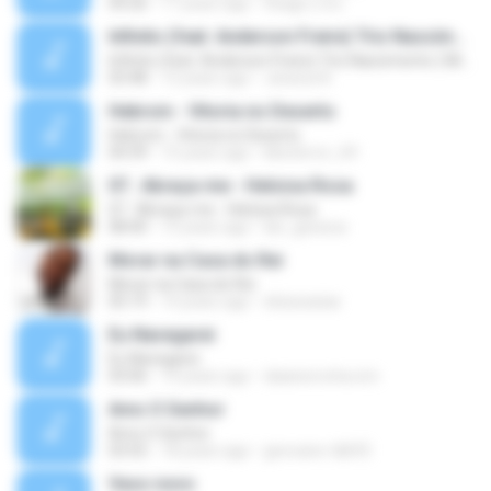
04:26
17 years ago
thiago.o.d.s
Infinito (feat. Anderson Freire) Trio Nascimento ( Michelle Nascimento, Wilian Nascimento e Gisele
Infinito (feat. Anderson Freire) Trio Nascimento ( Michelle Nascimento, Wilian Nascimento e Gisele
03:48
12 years ago
Jessica A.
Hebrom - Vitoria no Deserto
Hebrom - Vitoria no Deserto
04:39
15 years ago
kikoterror_69
07.. Abraça-me - Heloisa Rosa
07.. Abraça-me - Heloisa Rosa
08:40
12 years ago
lari_gessica
Morar na Casa do Rei
Morar na Casa do Rei
05:19
14 years ago
elizacaxias
Eu Navegarei
Eu Navegarei
03:06
14 years ago
daianerocha.icm
Amo O Senhor
Amo O Senhor
03:55
18 years ago
geovane-tdb93
Vaso novo