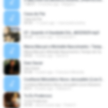
1:58:37
9 months ago
Magali G.
Casa do Pai
Casa do Pai
04:43
11 years ago
marcosebruninha
07- Quando A Saudade Dói_46323629.mp3
04:20
3 years ago
Urmezindo C.
Maria Marçal e Michelle Nascimento | Tempo de Cantar #MKnetwork
Maria Marçal e Michelle Nascimento | Tempo de Cantar #MKnetwork
04:05
3 years ago
Demir S.
Davi Sacer
Davi Sacer
05:40
6 years ago
Francisco Miranda
Confiarei Ministério Nova Jerusalém (Live Session)
Confiarei Ministério Nova Jerusalém (Live Session)
05:51
8 years ago
Fabiana O.
Tu És Poderoso
Tu És Poderoso
05:40
about a year ago
Paulo S.