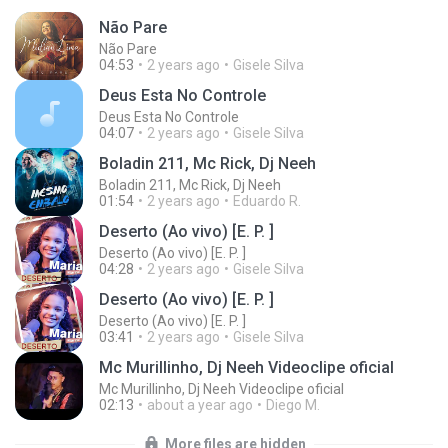
Não Pare
Não Pare
04:53
2 years ago
Gisele Silva
Deus Esta No Controle
Deus Esta No Controle
04:07
2 years ago
Gisele Silva
Boladin 211, Mc Rick, Dj Neeh
Boladin 211, Mc Rick, Dj Neeh
01:54
2 years ago
Eduardo R.
Deserto (Ao vivo) [E. P. ]
Deserto (Ao vivo) [E. P. ]
04:28
2 years ago
Gisele Silva
Deserto (Ao vivo) [E. P. ]
Deserto (Ao vivo) [E. P. ]
03:41
2 years ago
Gisele Silva
Mc Murillinho, Dj Neeh Videoclipe oficial
Mc Murillinho, Dj Neeh Videoclipe oficial
02:13
about a year ago
Diego M.
More files are hidden