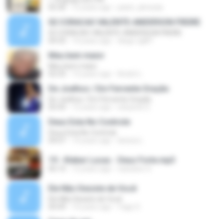
05:30
12 years ago
julieti_almeida
02 CORACAO VALENTE-ANDERSON FREIRE
02 CORACAO VALENTE-ANDERSON FREIRE
04:33
14 years ago
diego.cgl87
Meu bem maior
Meu bem maior
02:33
13 years ago
André L.
De Joelhos / Em Fervente Oração
De Joelhos / Em Fervente Oração
05:43
12 years ago
eduardo S.
Deus Esta No Controle
Deus Esta No Controle
04:07
14 years ago
larissa L.
19 - Kleber Lucas - Deus Forte.mp3
06:10
12 years ago
cassiano S.
Ele Não Desiste de Você
Ele Não Desiste de Você
04:49
14 years ago
Yago S.