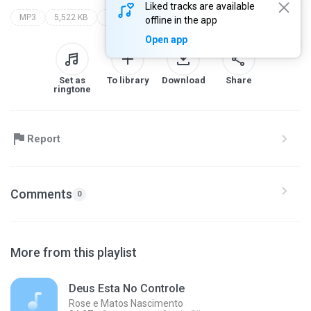
Liked tracks are available
MP3
5,522 KB
Gospel
no caminho do milagre - ao vivo
davi sacer
offline in the app
Open app
Set as
To library
Download
Share
ringtone
Report
Comments
0
More from this playlist
Deus Esta No Controle
Rose e Matos Nascimento