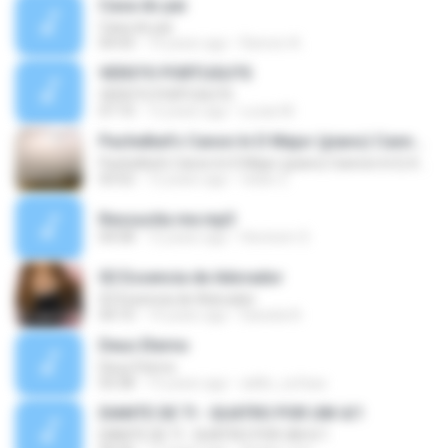
Casa do pai
Casa do pai
04:43
14 years ago
Ramon A.
VERS?O PORTUGU?S
VERS?O PORTUGU?S
07:10
12 years ago
Lucas M.
Pachelbel's Canon In D Major (piano) Cannon In D, Kanon In
Pachelbel's Canon In D Major (piano) Cannon In D, Kanon In
03:52
12 years ago
fatan Z.
Ressucita me.mp3
04:58
12 years ago
Hevinem S.
02 Essencia de Adorador
02 Essencia de Adorador
04:10
14 years ago
Daniela N.
Deus Eterno
Deus Eterno
03:38
15 years ago
adilio_sufasa
DIANTE DE TI - QUATRO POR UM 4/1
DIANTE DE TI - QUATRO POR UM 4/1