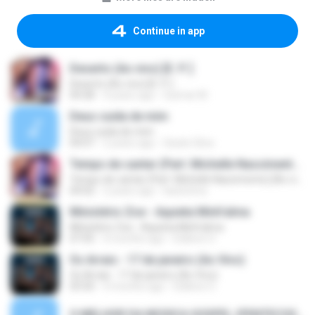
Continue in app
Deserto (Ao vivo) [E. P. ]
Deserto (Ao vivo) [E. P. ]
04:28
4 years ago
Guimar M.
Deus cuida de mim
Deus cuida de mim
04:07
2 years ago
Gisele Silva
Tempo de cantar (Part. Michelle Nascimento) [Ao vivo] {E. P. }
Tempo de cantar (Part. Michelle Nascimento) [Ao vivo] {E. P. }
04:02
2 years ago
karla lima
Ministério Zoe - Aquieta Minh'alma
Ministério Zoe - Aquieta Minh'alma
07:05
4 months ago
Edilene O.
Os Arrais - 17 de janeiro (Ao Vivo)
Os Arrais - 17 de janeiro (Ao Vivo)
03:50
4 months ago
Edilene O.
O MELHOR DA MÚSICA GOSPEL (PENTECOSTAL) (Músicas Mais Tocadas) - Atualizada 2024_1761241765937.mp3