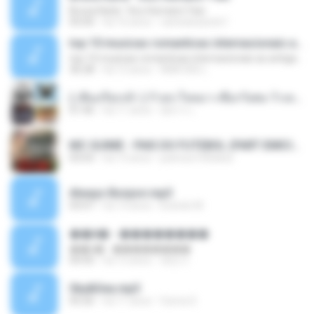
Bruna Karla ' Sou Humano' Faix
05:00
há 16 anos
carlosbizarelo1
top 10 musicas romanticas internacionais as antigas que faz seu coraçao bater mais forte remix
top 10 musicas romanticas internacionais as antigas que faz seu coraçao bater mais forte remix
36:28
há 12 anos
ANA ISIS L.
( เสียงเรียกเข้า ) ร้ายๆ-ใจหมา-เชือกวิเศษ-ว้าเหว่.mp3
01:46
há 11 anos
อัยการ เ.
MC GUIME - PAIS DO FUTEBOL (PART EMICIDA) 2014.mp3
03:03
há 13 anos
patrese100ideia
Always Bonjovi.mp3
03:07
há 13 anos
brando M.
��â� - ��������
��â� - ��������
04:50
há 12 anos
패턴 C.
Sky&Sea.mp3
05:26
há 11 anos
Ouma S.