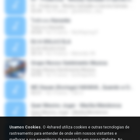
01 - Poderosa - Wesley Safadão e Garota Safada - Promocional Dezembro
02:34
há 10 anos
gisellefisio_cbq
ใจนักเลง Karaoke
ใจนักเลง Karaoke
03:04
há 12 anos
Wutthipong P.
EU A VIOLA E ELA
EU A VIOLA E ELA
03:14
há 14 anos
Meninão V8
Grupo Nosso Sentimento Musica
Grupo Nosso Sentimento Musica
03:59
há 15 anos
Dj Dhiguinho
MC Kauan (Koringa) HAHAHA , Quando a Cidade Pega Fogo Música nova 2014 (DJ PERERA) ZIKA.mp3
02:21
há 13 anos
Dan S.
Quer Mesmo Jogar - Marília Mendonca
Quer Mesmo Jogar - Marília Mendonca
03:28
há 10 anos
Dyego R.
Usamos Cookies.
O 4shared utiliza cookies e outras tecnologias de
MC JUNINHO DA 10 - LIBERDADE ETERNA 2015 [DJS YAGO GOMES, GEH DA LGD, MK & MIBI].mp3
rastreamento para entender de onde vêm nossos visitantes e
02:20
há 12 anos
4 S.
melhorar a sua experiência de navegação em nosso Website. Ao