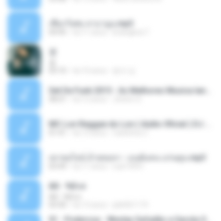
เชือกวิเศษ ลาบานูน.mp3
04:45
há 11 anos
kriangkrai T.
쿵
쿵
03:10
há 10 anos
동규 김.
Set De Funk 2015 - As Melhores Musica lançamentos ''Dj Jhóòm''.mp3
58:21
há 12 anos
Jhóòm S.
MC Lon Reggae do Lon ( Aúdio Oficial ) DJ Gui Beats.mp3
01:41
há 12 anos
Carlinhos C.
เขาขอไลน์ อ้ายขอลา - มนต์แคน แก่นคูน.mp3
03:49
há 11 anos
nuk19991
Äð - ¾Ö»ó
Äð - ¾Ö»ó
03:30
há 13 anos
pbk961119
01 - Poderosa - Wesley Safadão e Garota Safada - Promocional Dezembro