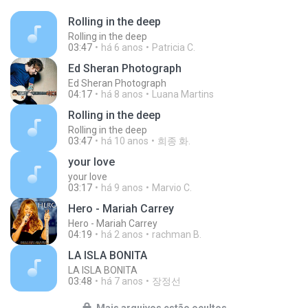
Rolling in the deep
Rolling in the deep
03:47
há 6 anos
Patricia C.
Ed Sheran Photograph
Ed Sheran Photograph
04:17
há 8 anos
Luana Martins
Rolling in the deep
Rolling in the deep
03:47
há 10 anos
희종 화.
your love
your love
03:17
há 9 anos
Marvio C.
Hero - Mariah Carrey
Hero - Mariah Carrey
04:19
há 2 anos
rachman B.
LA ISLA BONITA
LA ISLA BONITA
03:48
há 7 anos
장정선