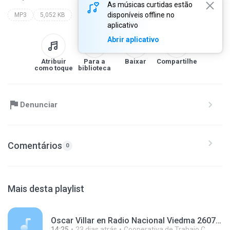
As músicas curtidas estão
disponíveis offline no
MP3
5,052 KB
aplicativo
Abrir aplicativo
Atribuir
Para a
Baixar
Compartilhe
como toque
biblioteca
Denunciar
Comentários
0
Mais desta playlist
Oscar Villar en Radio Nacional Viedma 260702.mp3
14:25
23 dias atrás
Cooperativa de Trabajo C.