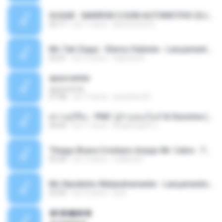
SUGAR - MARRON 5 SOM AUTOMOTIVO (DJ COTONETE BHZ).mp3
03:17
há 11 anos
DjCotonete D.
Mc Tati Zaqui - Eterno Daleste - Lançamento 2014.mp3
02:41
há 12 anos
Sabrina A.
apascentar
apascentar
07:08
há 17 anos
josysilver22
ตราบธุรีดิน - PMC ปู่จ๋านลองไมค์ & Sixonine ( Cover Version ).mp3
04:04
há 11 anos
KingSongCP แ.
Thiago Brava Cristiano Araujo Mr. Catra - Ta Soltinha.mp3
03:30
há 13 anos
rudiere07
Mc Nandinho Malandramente - Lançamento 2016.mp3
03:04
há 10 anos
Dj A.
�ʧ�ѹ���