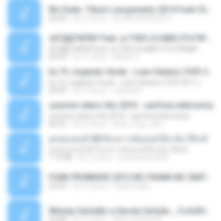
Mc Dede -Tibum Lançamento 2014 Funk Chique Produçoes .mp3
02:44
há 13 anos
ALLAN DOUGLAS C.
ѕЕС§§Т№Ё№ Feat. а»ТЗЕХ ѕГѕФБЕ-ЕТєТ№Щ№
ѕЕС§§Т№Ё№ Feat. а»ТЗЕХ ѕГѕФБЕ-ЕТєТ№Щ№
04:53
há 11 anos
MaxGi C.
Eu Tô Jogando Verde - Luan Satana ( DVD 2011 )
Eu Tô Jogando Verde - Luan Satana ( DVD 2011 )
03:09
há 12 anos
Juliana R.
summer eletro hits 2010 - sanfona eletronica
summer eletro hits 2010 - sanfona eletronica
06:35
há 16 anos
dudu_muy_loko
ลูกทุ่งแดนซ์ 2014 สงการต์แดนซ์ ดีเจ ต้น รีมิกซ์
ลูกทุ่งแดนซ์ 2014 สงการต์แดนซ์ ดีเจ ต้น รีมิกซ์
1:19:48
há 12 anos
powerbass2009
FUNK PROIBIDÃO 2012 MC FRANK MC SMITH MC LON MC DEDE MC DALESTE MC ROBA CENA MC K9 MC LUAN MC DINHO DA VP MC KELVINHO MC YOSHI MC DUHZINHO DA VR MC NOBRUH MC GALO SP - HINO PCC - PRIMEIRO COMANDO .mp3
03:33
há 12 anos
Castornidas
Wesley Safadão e Garota Safada _ CLAUDIA LEITE_REMIX_DJAMOROSO 2014.mp3
03:08
há 12 anos
flavio.oliveira78