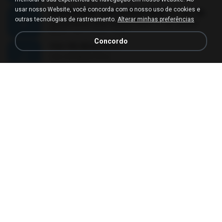
usar nosso Website, você concorda com o nosso uso de cookies e
������ ��ѳ���Ѫ�� Ost.�ҧ���
outras tecnologias de rastreamento.
Alterar minhas preferências
������ ��ѳ���Ѫ�� Ost.�ҧ���
05:27
há 11 anos
Ball P.
Concordo
YOU 'RE BEAUTIFUL
YOU 'RE BEAUTIFUL
03:40
há 9 anos
Dania V.
¾ÃéÒÇ
¾ÃéÒÇ
05:19
há 12 anos
Mark S.
โกหกหน้าตาย - มหาหิงค์.mp3
03:41
há 12 anos
aofloveone
ขอเวลาลืม ตัด
ขอเวลาลืม ตัด
01:05
há 9 anos
Pituk W.
MC Kevin - Meu Piru ta Sniper (PereraDJ) Lançamento 2014.mp3
03:11
há 12 anos
Carlinhos C.
금요일에 만나요 (Feat. 송민호 of WINNER)