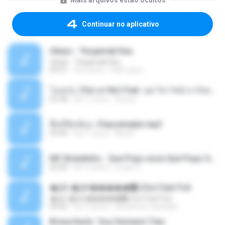
Mais arquivos estão ocultos
Continuar no aplicativo
Ukays - Tergamak Kau
Ukays - Tergamak Kau
04:31
há 5 anos
Hati Lara L.
โอเคป่ะ (Yes or No) Feat. นุช วิลาวัลย์ อาร์สยาม - Flame.mp3
03:48
há 11 anos
tsuora
พื้นที่ซับซ้อน -Peacemaker.mp3
04:44
há 11 anos
Ana N.
MC Boladinho - Que Popo esse Que Popo Gigante (DjWn) (áudio Oficial).mp3
02:40
há 12 anos
Lucas S.
�Ԫ �Ԫ�����԰ (Ost.Club Frid
�Ԫ �Ԫ�����԰ (Ost.Club Frid
04:42
há 12 anos
doraemon_bestdan
Bruna Karla ' Sou Humano' Faix