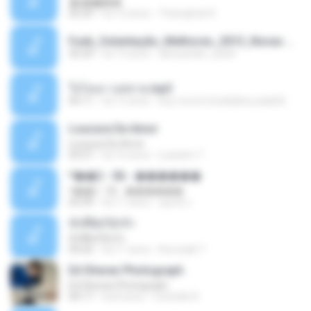
�ʧ�ѹ���
05:29
há 12 anos
Thanaphat K.
Funk_Ostentação_Melhores_2013_Novas MC GUIME, MC LON, MC RODOLFINHO, MC NEGUINHO DO KAXETA, MC Leo Da Baixada, MC Boy Do CHarmes.mp3
35:29
há 13 anos
alexsander_patel
ใจโลเล-วงสหาย.mp3
05:11
há 12 anos
boy record studio[boy pala] B.
Loucura De Amor
Loucura De Amor
03:27
há 16 anos
Leandro T.
ᴹ��2 - 06 - ������
ᴹ��2 - 06 - ������
03:39
há 11 anos
ชูพงษ์ แ.
ทั้งที่ผิดก็ยังรัก
ทั้งที่ผิดก็ยังรัก
04:26
há 11 anos
Kurozaki T.
Ed Sheran Photograph
Ed Sheran Photograph
04:17
há 8 anos
michelle R.