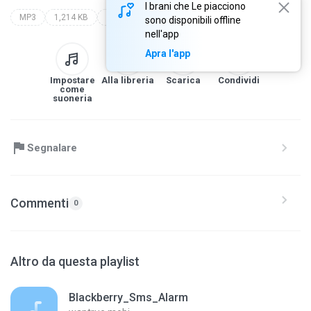
I brani che Le piacciono
MP3
1,214 KB
Dawah
kh abdulmu'in
pondok al iklas langgong sari /4shared.com
sono disponibili offline
nell'app
Apra l'app
Impostare
Alla libreria
Scarica
Condividi
come
suoneria
Segnalare
Commenti
0
Altro da questa playlist
Blackberry_Sms_Alarm