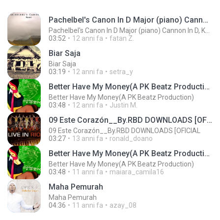
Pachelbel's Canon In D Major (piano) Cannon In D, Kanon In
Pachelbel's Canon In D Major (piano) Cannon In D, Kanon In
03:52
12 anni fa
fatan Z.
Biar Saja
Biar Saja
03:19
12 anni fa
setra_y
Better Have My Money(A PK Beatz Production)
Better Have My Money(A PK Beatz Production)
03:48
12 anni fa
Justin M.
09 Este Corazón__By.RBD DOWNLOADS [OFICIAL
09 Este Corazón__By.RBD DOWNLOADS [OFICIAL
03:27
13 anni fa
ronald_doano
Better Have My Money(A PK Beatz Production)
Better Have My Money(A PK Beatz Production)
03:48
11 anni fa
maiara_camila16
Maha Pemurah
Maha Pemurah
04:36
11 anni fa
azay_08