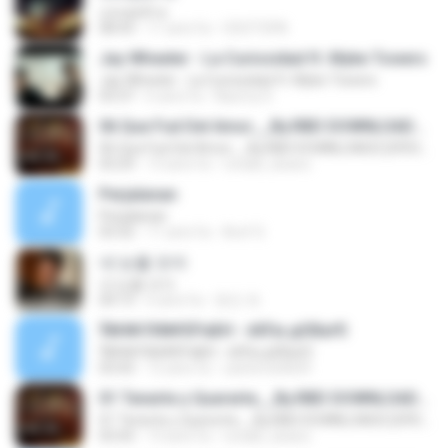
แสงสุดท้าย
08:43
11 anni fa
OSOTSPA
Jay Wheeler - La Curiosidad ft. Myke Towers
Jay Wheeler - La Curiosidad ft. Myke Towers
03:37
6 anni fa
Naomy D.
06 Que Fué Del Amor__By.RBD DOWNLOADS [OFICIAL]
06 Que Fué Del Amor__By.RBD DOWNLOADS [OFICIAL]
03:29
13 anni fa
ronald_doano
Perjalanan
Perjalanan
03:32
11 anni fa
Aref S.
내 눈물 모아
내 눈물 모아
04:13
6 anni fa
현진 최.
ЎйН№ЛФ№ЕРаБН - ёХГм дЄВаґЄ
ЎйН№ЛФ№ЕРаБН - ёХГм дЄВаґЄ
03:43
12 anni fa
catchme0609
01 Tenerte y Quererte__By.RBD DOWNLOADS [OFICIAL]
01 Tenerte y Quererte__By.RBD DOWNLOADS [OFICIAL]
03:43
13 anni fa
ronald_doano