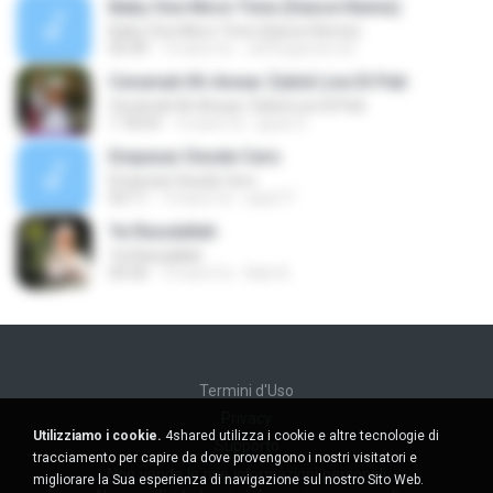
Baby One More Time (Dance Remix)
Baby One More Time (Dance Remix)
05:49
14 anni fa
Jeffsuporte.ms
Ceramah Kh Anwar Zahid Live DI Pati
Ceramah Kh Anwar Zahid Live DI Pati
1:18:54
12 anni fa
goes O.
Empezar Desde Cero
Empezar Desde Cero
03:11
14 anni fa
saat77
Ya Rasulallah
Ya Rasulallah
04:36
10 anni fa
Ade A.
Termini d'Uso
Privacy
Utilizziamo i cookie.
4shared utilizza i cookie e altre tecnologie di
Supporto
tracciamento per capire da dove provengono i nostri visitatori e
Non venda le mie informazioni personali
migliorare la Sua esperienza di navigazione sul nostro Sito Web.