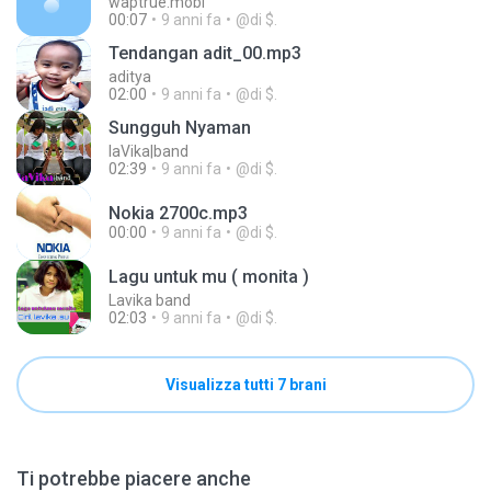
waptrue.mobi
00:07
9 anni fa
@di $.
Tendangan adit_00.mp3
aditya
02:00
9 anni fa
@di $.
Sungguh Nyaman
laVika|band
02:39
9 anni fa
@di $.
Nokia 2700c.mp3
00:00
9 anni fa
@di $.
Lagu untuk mu ( monita )
Lavika band
02:03
9 anni fa
@di $.
Visualizza tutti 7 brani
Ti potrebbe piacere anche