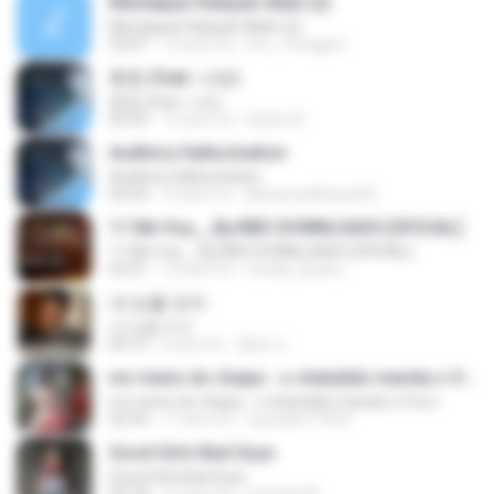
Mendapat Hidayah Allah (2)
Mendapat Hidayah Allah (2)
33:07
12 anni fa
Svn_7imagine
환청 (feat. 나쑈)
환청 (feat. 나쑈)
03:29
12 anni fa
Sasha A.
Auditory Hallucination
Auditory Hallucination
03:29
10 anni fa
MohamadFaizal M.
11 Me Voy__By.RBD DOWNLOADS [OFICIAL]
11 Me Voy__By.RBD DOWNLOADS [OFICIAL]
03:31
13 anni fa
ronald_doano
내 눈물 모아
내 눈물 모아
04:13
6 anni fa
충원 이.
mc meno do chapa - o chatubão manda o frevo
mc meno do chapa - o chatubão manda o frevo
02:39
17 anni fa
reynaldo77433
Good Girls Bad Guys
Good Girls Bad Guys