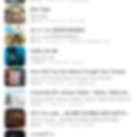
03:18
12 anni fa
michele M.
Biar Saja
Biar Saja
03:19
11 anni fa
mmm M.
봄 타나봐 (BOMTANABA)
봄 타나봐 (BOMTANABA)
03:16
12 anni fa
THELAZYSHAWOL3 R.
Qulhu Ae lek
Qulhu Ae lek
1:50:57
11 anni fa
wiro S.
How Old You Are Never Forget Your Dream
How Old You Are Never Forget Your Dream
04:02
13 anni fa
jumeagzzang
Ceramah KH. Anwar Zahid - Harta, Tahta dan Wanita
Ceramah KH. Anwar Zahid - Harta, Tahta dan Wanita
59:50
11 anni fa
bocah A.
03 A Tu Lado__By.RBD DOWNLOADS [OFICIAL]
03 A Tu Lado__By.RBD DOWNLOADS [OFICIAL]
04:02
13 anni fa
ronald_doano
แสงสุดท้าย