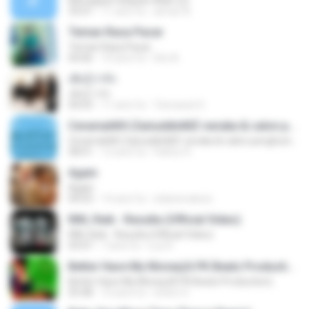
Mendapat Hidayah Allah (2)
33:07
11 anni fa
aiman A.
Teman Rasa Pacar
Teman Rasa Pacar
04:06
10 anni fa
Dini A.
เพิ่งรู้ว่ารัก
เพิ่งรู้ว่ารัก
04:03
11 anni fa
Teerawat S.
CeramahKH.ZainuddinMZ-neraka & calon penghuninya
CeramahKH.ZainuddinMZ-neraka & calon penghuninya
58:01
12 anni fa
Fathur R.
Again
Again
04:03
14 anni fa
edianevalerie
RIKI, Reik - Resulta (Official Video)
RIKI, Reik - Resulta (Official Video)
03:07
7 anni fa
Luz R.
Better Have My Money(A PK Beatz Production)
Better Have My Money(A PK Beatz Production)
03:48
10 anni fa
irinirin S.