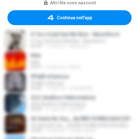
Altri file sono nascosti
Continua nell'app
If You Could See Me Now - Musicfire.in
If You Could See Me Now - Musicfire.in
03:39
11 anni fa
Aomine D.
Rela
Rela
05:07
10 anni fa
Rini A.
ЕРаЕВ-infamous
ЕРаЕВ-infamous
05:09
17 anni fa
coolmilk222
환청 (Auditory Hallucination)
환청 (Auditory Hallucination)
03:29
11 anni fa
uarif09
02 Santa No Soy__By.RBD DOWNLOADS [OFICIAL]
02 Santa No Soy__By.RBD DOWNLOADS [OFICIAL]
03:08
13 anni fa
ronald_doano