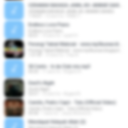
CERAMAH BAHASA JAWA, KH. ANWAR SAHID2
CERAMAH BAHASA JAWA, KH. ANWAR SAHID2
1:10:27
12 anni fa
FKMU T.
Endless Love Piano
Endless Love Piano
02:01
14 anni fa
syarif H.
Perangi Tabiat Maksiat - www.mp3kuwae.blogspot.com
Perangi Tabiat Maksiat - www.mp3kuwae.blogspot.com
1:31:39
10 anni fa
Pasi A.
50 Cents - In da Club mix.mp3
05:25
11 anni fa
Rogerio R.
Devil's Night
Devil's Night
03:57
12 anni fa
Asgard R.
Camilo, Pedro Capó - Tutu (Official Video)
Camilo, Pedro Capó - Tutu (Official Video)
03:30
7 anni fa
Jesús Antonio R.
Mendapat Hidayah Allah (2)