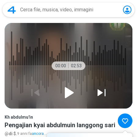
00:00
02:53
Kh abdulmu'in
Pengajian kyai abdulmuin langgong sari
@di $.
9 anni fa
ancora...