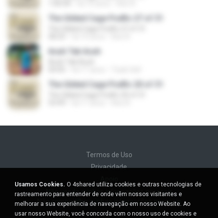
1:00:44
há 10 anos
Axe A.
The Gilded Cage Podfic 27 of 31
The Gilded Cage Podfic 27 of 31
58:33
há 10 anos
Axe A.
Acuh Tak Acuh
Acuh Tak Acuh
04:45
há 11 anos
Toyib Sell
The Gilded Cage Podfic 20 of 31
The Gilded Cage Podfic 20 of 31
53:49
há 11 anos
Axe A.
Termos de Uso
Privacidade
Apoio
Usamos Cookies.
O 4shared utiliza cookies e outras tecnologias de
Não venda minhas informações pessoais
rastreamento para entender de onde vêm nossos visitantes e
Não compartilhe minhas informações pessoais
melhorar a sua experiência de navegação em nosso Website. Ao
usar nosso Website, você concorda com o nosso uso de cookies e