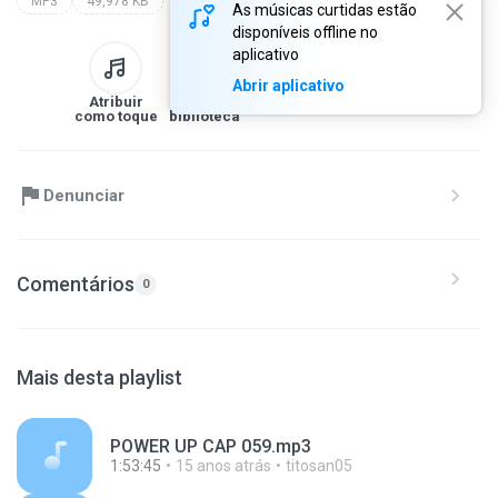
MP3
49,978 KB
As músicas curtidas estão
disponíveis offline no
aplicativo
Abrir aplicativo
Atribuir
Para a
Baixar
Compartilhe
como toque
biblioteca
Denunciar
Comentários
0
Mais desta playlist
POWER UP CAP 059.mp3
1:53:45
15 anos atrás
titosan05