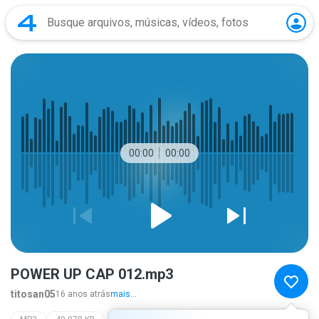
00:00
00:00
POWER UP CAP 012.mp3
titosan05
16 anos atrás
mais...