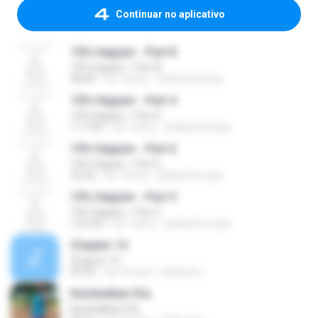
Continuar no aplicativo
10% Happier - Part 8
10% Happier - Part 8
58:40
há 7 anos
Sidhartha Goja
10% Happier - Part 4
10% Happier - Part 4
1:17:04
há 7 anos
Sidhartha Goja
10% Happier - Part 6
10% Happier - Part 6
32:36
há 7 anos
Sidhartha Goja
10% Happier - Part 5
10% Happier - Part 5
1:05:29
há 7 anos
Sidhartha Goja
Chapter 14
Chapter 14
09:34
há 14 anos
Rafael S.
Kembalikan Dia
Kembalikan Dia