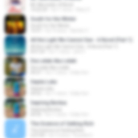
Mr. Mercedes: A Novel
14:22:29
há 11 anos
Klary D.
South for the Winter
South for the Winter
16:47
há 14 anos
Bambo C.
All the Light We Cannot See - A Novel (Part 1)
All the Light We Cannot See - A Novel (Part 1)
8:07:24
há 11 anos
john F.
Dia Lelaki Aku Lelaki
Dia Lelaki Aku Lelaki
04:27
há 11 anos
Eddy Son
Sejuta Luka
Sejuta Luka
04:52
há 11 anos
Eddy Son
Sepiring Berdua
Sepiring Berdua
04:35
há 11 anos
Eddy Son
The Science of Getting Rich
The Science of Getting Rich
2:07:09
há 13 anos
koushik S.