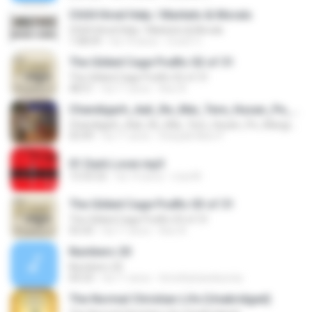
Ch04 Hired Help / Markets & Morals
Ch04 Hired Help / Markets & Morals
1:08:09
há 14 anos
CoolZ C.
The Gilded Cage Podfic 02 of 31
The Gilded Cage Podfic 02 of 31
48:51
há 11 anos
Axe A.
Chandigarh_Aali_Re_Mai_Tere_Husan_Pe_Margya_New Latest Haryanvi Dance By Deepak Mixx 9639088021 Dj Raj_Dj Karthik_Dj Ranjeet_Dj Ravi_Dj Vijay_Dj Manish_Dj Vishal_Dj Surjeet_Dj Rahul_Dj Abhishek Dj Firozabad
Chandigarh_Aali_Re_Mai_Tere_Husan_Pe_Margya_New Latest Haryanvi Dance By Deepak Mixx 9639088021 Dj Raj_Dj Karthik_Dj Ranjeet_Dj Ravi_Dj Vijay_Dj Manish_Dj Vishal_Dj Surjeet_Dj Rahul_Dj Abhishek Dj Firozabad
03:49
há 11 anos
Deepak Mixx P.
01 Dark Lover.mp3
13:33:32
há 14 anos
Lisa M.
The Gilded Cage Podfic 03 of 31
The Gilded Cage Podfic 03 of 31
55:43
há 11 anos
Axe A.
Numbers 20
Numbers 20
04:33
há 11 anos
timothyhanskurnia
The Normal Christian Life (Unabridged)