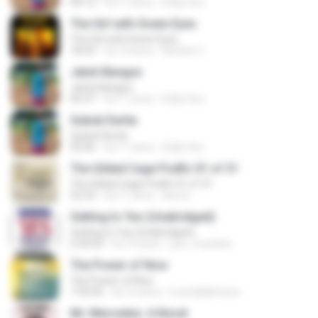
04:12
há 11 anos
Eddy Son
The Girl with Green Eyes
The Girl with Green Eyes
18:43
há 14 anos
Bambo C.
Jatuh Bangun
Jatuh Bangun
05:37
há 11 anos
Eddy Son
Gubuk Derita
Gubuk Derita
05:06
há 11 anos
Eddy Son
The Gilded Cage Podfic 01 of 31
The Gilded Cage Podfic 01 of 31
52:33
há 11 anos
Axe A.
Getting to Yes (Unabridged)
Getting to Yes (Unabridged)
6:30:03
há 14 anos
just_mustafa
The Power of Now
The Power of Now
7:35:05
há 10 anos
k.awdallahcisco
Mr. Mercedes: A Novel