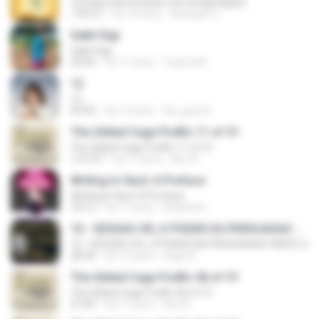
The Normal Christian Life (Unabridged)
7:42:57
há 14 anos
Adonijah E.
Sakit Gigi
Sakit Gigi
04:42
há 11 anos
Toyib Sell
12
12
05:05
há 13 anos
nla_geosci
The Gilded Cage Podfic 11 of 31
The Gilded Cage Podfic 11 of 31
1:01:07
há 11 anos
Axe A.
Writing Is Hard: A Preface
Writing Is Hard: A Preface
18:12
há 11 anos
Shatha A.
10 - SESSAO-09_O PODER DA PERSUASAO PARTE 2
10 - SESSAO-09_O PODER DA PERSUASAO PARTE 2
28:36
há 13 anos
Hugo R.
The Gilded Cage Podfic 06 of 31
The Gilded Cage Podfic 06 of 31
57:05
há 11 anos
Axe A.