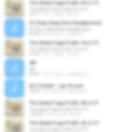
The Gilded Cage Podfic 04 of 31
The Gilded Cage Podfic 04 of 31
53:37
há 11 anos
Axe A.
01.Deep Sleep [Use Headphones]
01.Deep Sleep [Use Headphones]
59:38
há 16 anos
sukhoi47
The Gilded Cage Podfic 18 of 31
The Gilded Cage Podfic 18 of 31
57:20
há 11 anos
Axe A.
4M
4M
03:45
há 12 anos
pestecjot Z.
02 O Hobbit - cap 02.mp3
33:24
há 15 anos
caiofozzy
The Gilded Cage Podfic 08 of 31
The Gilded Cage Podfic 08 of 31
1:00:04
há 11 anos
Axe A.
The Gilded Cage Podfic 26 of 31
The Gilded Cage Podfic 26 of 31