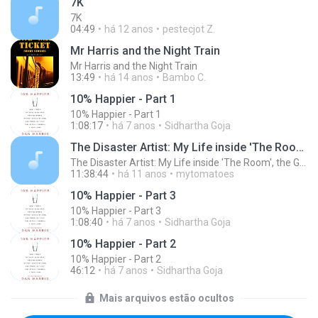
7K
7K
04:49
há 12 anos
pestecjot Z.
Mr Harris and the Night Train
Mr Harris and the Night Train
13:49
há 14 anos
Bambo C.
10% Happier - Part 1
10% Happier - Part 1
1:08:17
há 7 anos
Sidhartha Goja
The Disaster Artist: My Life inside 'The Room', the Greatest Bad Movie Ever Made (Unabridged)
The Disaster Artist: My Life inside 'The Room', the Greatest Bad Movie Ever Made (Unabridged)
11:38:44
há 11 anos
mytomatoes
10% Happier - Part 3
10% Happier - Part 3
1:08:40
há 7 anos
Sidhartha Goja
10% Happier - Part 2
10% Happier - Part 2
46:12
há 7 anos
Sidhartha Goja
Mais arquivos estão ocultos