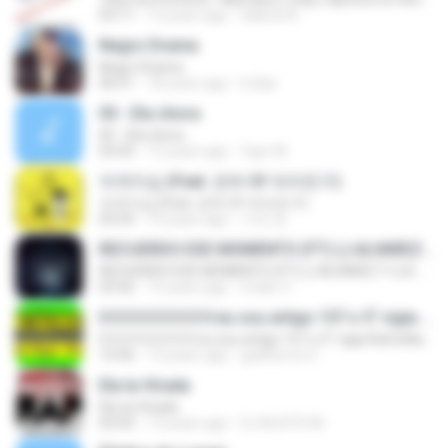
03:11
13 years ago
Gabriel A.
Negro Drama
Negro Drama
06:51
18 years ago
lr.dias
05 - Ela chora
05 - Ela chora
03:43
15 years ago
Ygor M.
자격지심 (Feat. 은하 Of 여자친구)
자격지심 (Feat. 은하 Of 여자친구)
03:24
10 years ago
가연 장.
RECUERDO ESE MOMENTO (FT) (J.ALVAREZ Y LUI-G 21 PLUS)
RECUERDO ESE MOMENTO (FT) (J.ALVAREZ Y LUI-G 21 PLUS)
03:56
15 years ago
Crider V.
0 0 0 0 0 0 0 0 0 eu sou artigo 157 o 5° vigia RaCioNaiS MCS
0 0 0 0 0 0 0 0 0 eu sou artigo 157 o 5° vigia RaCioNaiS MCS
14:36
13 years ago
guilherme S.
Ela ta Virada
Ela ta Virada
03:43
13 years ago
DJ MJSTD M.