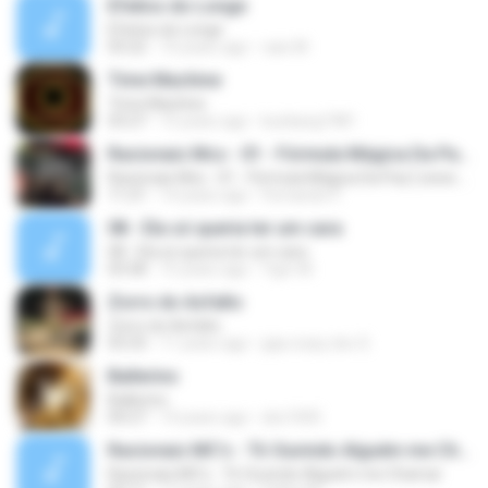
Efeitos do Longe
Efeitos do Longe
03:22
10 years ago
caio M.
Time Machine
Time Machine
03:27
15 years ago
kunkang1981
Racionais Mcs - 01 - Fórmula Mágica Da Paz [ www.MP3KING.com.br ].mp3
Racionais Mcs - 01 - Fórmula Mágica Da Paz [ www.MP3KING.com.br ].mp3
11:21
14 years ago
Fernando P.
08 - Ela só queria ter um cara
08 - Ela só queria ter um cara
03:58
15 years ago
Ygor M.
Zorro do Asfalto
Zorro do Asfalto
03:33
11 years ago
jaja crazy doc S.
Ballerino
Ballerino
04:27
14 years ago
sbc1005
Racionais MC's - Tô Ouvindo Alguém me Chamar
Racionais MC's - Tô Ouvindo Alguém me Chamar