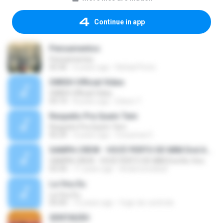
Continue in app
Pensamentos
Pensamentos
05:36
6 years ago
Rafael Porto
SWISH Official Video
SWISH Official Video
03:14
8 years ago
Edson T.
Respeito Pra Quem Tem
Respeito Pra Quem Tem
05:29
4 years ago
Creusmar E.
SAMPA CREW - VOCÊ PERTO DE MIM Dvd Ao Vivo
SAMPA CREW - VOCÊ PERTO DE MIM Dvd Ao Vivo
03:34
11 years ago
Andersonzika2
La Vou Eu
La Vou Eu
05:00
12 years ago
foge-do-controle
SENTADÃO