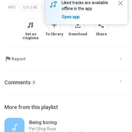
Liked tracks are available
MP3
5,612 KB
Rap
ao vivo espaço rap especial
snj
offline in the app
Open app
Set as
To library
Download
Share
ringtone
Report
Comments
0
More from this playlist
Being boring
Pet Shop Boys