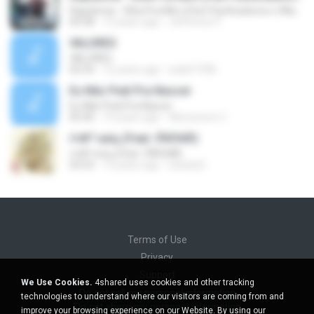
Rapdemia - Olha Pra Mim (Part Pacificadores e Wlad Borges)
04:38
12 years ago
Jéfferson F.
VALORES
VALORES
02:54
12 years ago
walef1996
Eu Não Pedi Pra Nascer
Eu Não Pedi Pra Nascer
05:40
14 years ago
Wemerson C.
ґ«№°»юїц (Feat. їЎАПё®)
ґ«№°»юїц (Feat. їЎАПё®)
03:53
12 years ago
swisshj1
Terms of Use
Privacy
Support
We Use Cookies.
4shared uses cookies and other tracking
Do not sell my personal information
technologies to understand where our visitors are coming from and
Do not share my personal information
improve your browsing experience on our Website. By using our