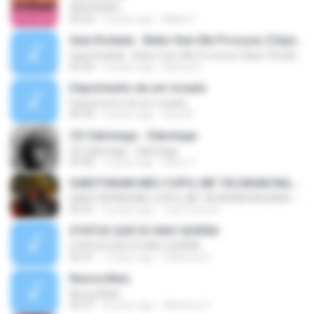
SENTADÃO
02:23
4 years ago
Milian F.
Saia Rodada - Bebe Vem Me Procurar (Clipe Oficial)
Saia Rodada - Bebe Vem Me Procurar (Clipe Oficial)
02:35
6 years ago
Marisa G.
Depoimento de um viciado
Depoimento de um viciado
06:39
4 years ago
Ana M.
CD Sabotage - Sabotage
CD Sabotage - Sabotage
50:40
2 years ago
Elisio V.
SABOTARAM MEU COPO, ME TACARAM BALINHA - CHICÃO DO PISEIRO (LETRA)
SABOTARAM MEU COPO, ME TACARAM BALINHA - CHICÃO DO PISEIRO (LETRA)
02:41
5 years ago
John Lennon
STATUS QUE EU NAO QUERIA
STATUS QUE EU NAO QUERIA
02:31
7 years ago
Vanessa G.
Nunca Mais
Nunca Mais
05:27
8 years ago
Weslene S.