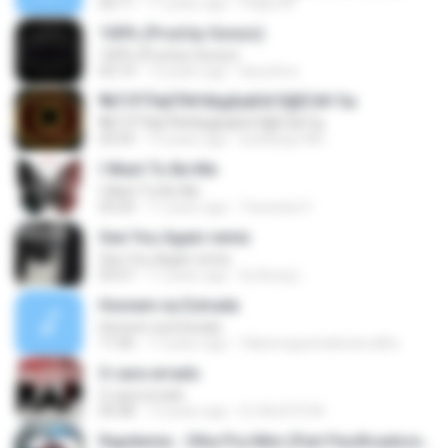
02:11
17 years ago
Felipe M.
100% (Prod.by Gonzo)
100% (Prod.by Gonzo)
02:14
13 years ago
ikeunhoo
¶йТЛТЎвЕЎ№ХйдБиБХґЗ§ЁС№·Гм
¶йТЛТЎвЕЎ№ХйдБиБХґЗ§ЁС№·Гм
03:59
15 years ago
kunkang1981
I Want To Be Me
I Want To Be Me
03:24
11 years ago
Yessenia V.
See You Again remix
See You Again remix
03:57
11 years ago
Dj-Aung L.
Homem na Estrada
Homem na Estrada
11:06
17 years ago
fabionogueiradecarvalho
O cara errado
O cara errado
05:08
13 years ago
DJ MJSTD M.
Rapdemia - Olha Pra Mim (Part Pacificadores e Wlad Borges)