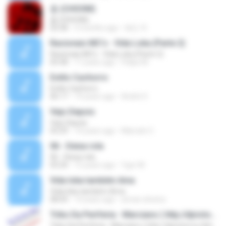
춤 (CHOOM)
춤 (CHOOM)
02:58
3 months ago
혜진 주.
Racionais MC's - Vida Loka (Parte 2)
Racionais MC's - Vida Loka (Parte 2)
05:58
17 years ago
Felipe M.
Estilo Cachorro
Estilo Cachorro
06:17
19 years ago
André S.
Vejo Depois
Vejo Depois
03:29
14 years ago
Marcelo C.
06 - Deixa rola
06 - Deixa rola
03:24
15 years ago
Ygor M.
Vida loka também Ama
Vida loka também Ama
08:04
14 years ago
arivan.oliveira
Tribo Da Periferia - Marciano ( http://djvictorrox.4shared.com )
Tribo Da Periferia - Marciano ( http://djvictorrox.4shared.com )