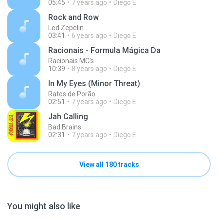
05:45
7 years ago
Diego E.
Rock and Row
Led Zepelin
03:41
6 years ago
Diego E.
Racionais - Formula Mágica Da
Racionais MC's
10:39
8 years ago
Diego E.
In My Eyes (Minor Threat)
Ratos de Porão
02:51
7 years ago
Diego E.
Jah Calling
Bad Brains
02:31
7 years ago
Diego E.
View all 180 tracks
You might also like