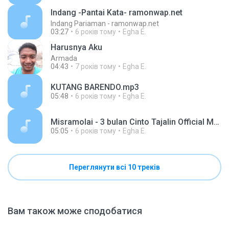
Indang -Pantai Kata- ramonwap.net
Indang Pariaman - ramonwap.net
03:27
6 років тому
Egha E.
Harusnya Aku
Armada
04:43
7 років тому
Egha E.
KUTANG BARENDO.mp3
05:48
6 років тому
Egha E.
Misramolai - 3 bulan Cinto Tajalin Official Music Video.mp3
05:05
6 років тому
Egha E.
Переглянути всі 10 треків
Вам також може сподобатися