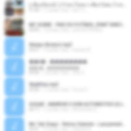
( เสียงเรียกเข้า ) ร้ายๆ-ใจหมา-เชือกวิเศษ-ว้าเหว่.mp3
01:46
11 років тому
อัยการ เ.
MC GUIME - PAIS DO FUTEBOL (PART EMICIDA) 2014.mp3
03:03
13 років тому
patrese100ideia
Always Bonjovi.mp3
03:07
13 років тому
brando M.
��â� - ��������
��â� - ��������
04:50
12 років тому
패턴 C.
Sky&Sea.mp3
05:26
11 років тому
Ouma S.
SUGAR - MARRON 5 SOM AUTOMOTIVO (DJ COTONETE BHZ).mp3
03:17
11 років тому
DjCotonete D.
Mc Tati Zaqui - Eterno Daleste - Lançamento 2014.mp3
02:41
12 років тому
Sabrina A.