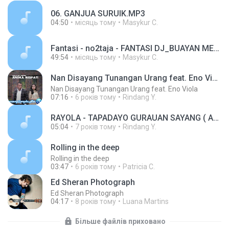
06. GANJUA SURUIK.MP3
04:50
місяць тому
Masykur C.
Fantasi - no2taja - FANTASI DJ_BUAYAN MEMBARA.mp3
49:54
місяць тому
Masykur C.
Nan Disayang Tunangan Urang feat. Eno Viola
Nan Disayang Tunangan Urang feat. Eno Viola
07:16
6 років тому
Rindang Y.
RAYOLA - TAPADAYO GURAUAN SAYANG ( ALBUM TERBARU RAYOLA 2019 ) - LAGU MINANG TERBARU (2).mp3
05:04
7 років тому
Rindang Y.
Rolling in the deep
Rolling in the deep
03:47
6 років тому
Patricia C.
Ed Sheran Photograph
Ed Sheran Photograph
04:17
8 років тому
Luana Martins
Більше файлів приховано