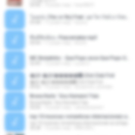
사진을 보다가
04:36
14 років тому
heart8691
โอเคป่ะ (Yes or No) Feat. นุช วิลาวัลย์ อาร์สยาม - Flame.mp3
03:48
11 років тому
tsuora
พื้นที่ซับซ้อน -Peacemaker.mp3
04:44
11 років тому
Ana N.
MC Boladinho - Que Popo esse Que Popo Gigante (DjWn) (áudio Oficial).mp3
02:40
12 років тому
Lucas S.
�Ԫ �Ԫ�����԰ (Ost.Club Frid
�Ԫ �Ԫ�����԰ (Ost.Club Frid
04:42
12 років тому
doraemon_bestdan
Bruna Karla ' Sou Humano' Faix
Bruna Karla ' Sou Humano' Faix
05:00
16 років тому
carlosbizarelo1
top 10 musicas romanticas internacionais as antigas que faz seu coraçao bater mais forte remix
top 10 musicas romanticas internacionais as antigas que faz seu coraçao bater mais forte remix
36:28
12 років тому
ANA ISIS L.