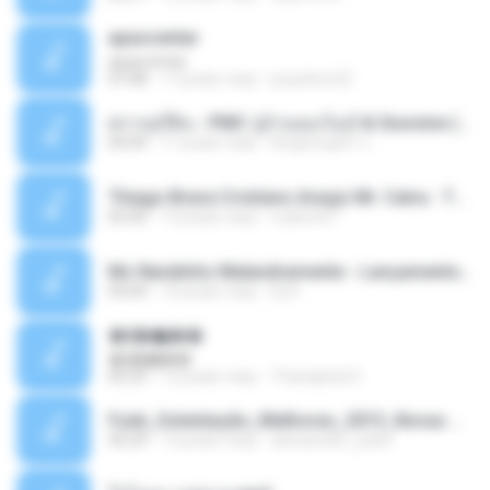
apascentar
apascentar
07:08
17 років тому
josysilver22
ตราบธุรีดิน - PMC ปู่จ๋านลองไมค์ & Sixonine ( Cover Version ).mp3
04:04
11 років тому
KingSongCP แ.
Thiago Brava Cristiano Araujo Mr. Catra - Ta Soltinha.mp3
03:30
13 років тому
rudiere07
Mc Nandinho Malandramente - Lançamento 2016.mp3
03:04
10 років тому
Dj A.
�ʧ�ѹ���
�ʧ�ѹ���
05:29
12 років тому
Thanaphat K.
Funk_Ostentação_Melhores_2013_Novas MC GUIME, MC LON, MC RODOLFINHO, MC NEGUINHO DO KAXETA, MC Leo Da Baixada, MC Boy Do CHarmes.mp3
35:29
13 років тому
alexsander_patel