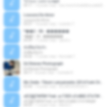
ใจโลเล-วงสหาย.mp3
05:11
12 років тому
boy record studio[boy pala] B.
Loucura De Amor
Loucura De Amor
03:27
16 років тому
Leandro T.
ᴹ��2 - 06 - ������
ᴹ��2 - 06 - ������
03:39
11 років тому
ชูพงษ์ แ.
ทั้งที่ผิดก็ยังรัก
ทั้งที่ผิดก็ยังรัก
04:26
11 років тому
Kurozaki T.
Ed Sheran Photograph
Ed Sheran Photograph
04:17
8 років тому
michelle R.
Mc Dede -Tibum Lançamento 2014 Funk Chique Produçoes .mp3
02:44
13 років тому
ALLAN DOUGLAS C.
ѕЕС§§Т№Ё№ Feat. а»ТЗЕХ ѕГѕФБЕ-ЕТєТ№Щ№
ѕЕС§§Т№Ё№ Feat. а»ТЗЕХ ѕГѕФБЕ-ЕТєТ№Щ№
04:53
11 років тому
MaxGi C.