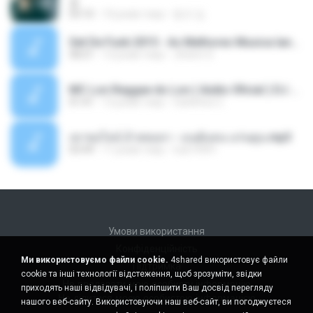
쿵
03:10
10 років тому
동규 김.
Set De Funk 2015 - As Melhores Musica lançamentos ''Dj Jhóòm''.mp3
58:21
12 років тому
Jhóòm S.
MC Lon Reggae do Lon ( Aúdio Oficial ) DJ Gui Beats.mp3
01:41
12 років тому
Carlinhos C.
เขาขอไลน์ อ้ายขอลา - มนต์แคน แก่นคูน.mp3
03:49
11 років тому
nuk19991
Умови використання
Конфіденційність
Ми використовуємо файли cookie.
4shared використовує файли
Підтримка
cookie та інші технології відстеження, щоб зрозуміти, звідки
Не продавати мою особисту інформацію
приходять наші відвідувачі, і поліпшити Ваш досвід перегляду
Не ділитися моєю особистою інформацією
нашого веб-сайту. Використовуючи наш веб-сайт, ви погоджуєтеся