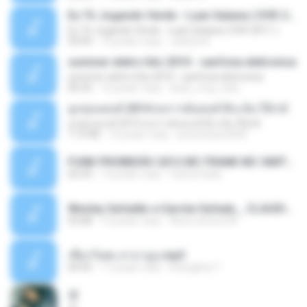
Eu Tô Jogando Verde - Luan Satana ( DVD 2011 )
Eu Tô Jogando Verde - Luan Satana ( DVD 2011 )
03:09
12 років тому
Juliana R.
summer eletro hits 2010 - sanfona eletronica
summer eletro hits 2010 - sanfona eletronica
06:35
16 років тому
dudu_muy_loko
ลูกทุ่งแดนซ์ 2014 สงการต์แดนซ์ ดีเจ ต้น รีมิกซ์
ลูกทุ่งแดนซ์ 2014 สงการต์แดนซ์ ดีเจ ต้น รีมิกซ์
1:19:48
12 років тому
powerbass2009
FUNK PROIBIDÃO 2012 MC FRANK MC SMITH MC LON MC DEDE MC DALESTE MC ROBA CENA MC K9 MC LUAN MC DINHO DA VP MC KELVINHO MC YOSHI MC DUHZINHO DA VR MC NOBRUH MC GALO SP - HINO PCC - PRIMEIRO COMANDO .mp3
03:33
12 років тому
Castornidas
Wesley Safadão e Garota Safada _ CLAUDIA LEITE_REMIX_DJAMOROSO 2014.mp3
03:08
12 років тому
flavio.oliveira78
เชือกวิเศษ ลาบานูน.mp3
04:45
11 років тому
kriangkrai T.
쿵