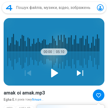
00:00
05:10
amak oi amak.mp3
Egha E.
6 років тому
більше...