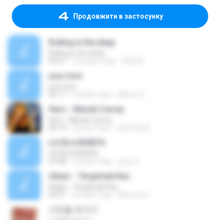
Продовжити в застосунку
Rolling in the deep
Rolling in the deep
03:47
10 років тому
희종 화.
your love
your love
03:17
9 років тому
Marvio C.
Hero - Mariah Carrey
Hero - Mariah Carrey
04:19
2 роки тому
rachman B.
LA ISLA BONITA
LA ISLA BONITA
03:48
7 років тому
장정선
Ukays - Tergamak Kau
Ukays - Tergamak Kau
04:31
5 років тому
Hati Lara L.
사진을 보다가