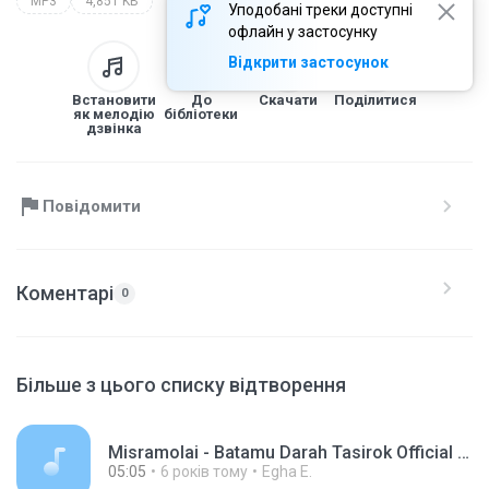
MP3
4,851 KB
Уподобані треки доступні
офлайн у застосунку
Відкрити застосунок
Встановити
До
Скачати
Поділитися
як мелодію
бібліотеки
дзвінка
Повідомити
Коментарі
0
Більше з цього списку відтворення
Misramolai - Batamu Darah Tasirok Official Music Video.mp3
05:05
6 років тому
Egha E.