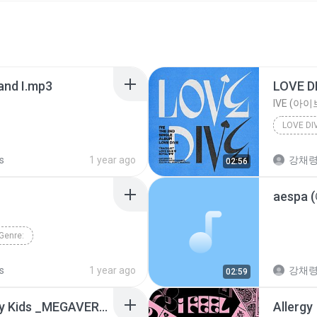
and I.mp3
LOVE D
IVE (아이
LOVE DI
s
1 year ago
강채령 
02:56
aespa 
Genre:
s
1 year ago
강채령 
02:59
[OFFICIAL AUDIO] Stray Kids _MEGAVERSE_ Lyrics [Color Coded Han_Rom_Eng] _ ShadowByYoongi
Allergy