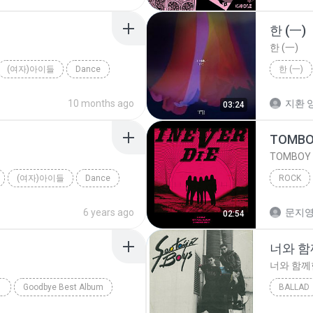
한 (一)
한 (一)
(여자)아이들
Dance
한 (一)
10 months ago
지환 양
03:24
TOMB
TOMBOY
(여자)아이들
Dance
ROCK
TOMBO
6 years ago
문지영
02:54
너와 
너와 함께
OP)
Goodbye Best Album
BALLAD
팝 > 팝, 팝 > 댄스 팝 (Dance Pop)
발해를 꿈꾸며
너와 함