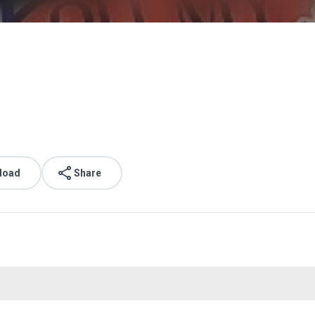
load
Share