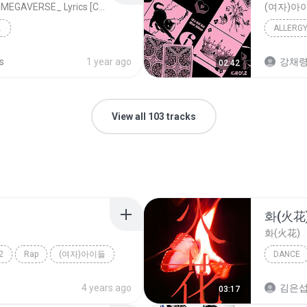
[OFFICIAL AUDIO] Stray Kids _MEGAVERSE_ Lyrics [Color Coded Han_Rom_Eng] _ ShadowByYoongi
(여자)아
YRICS [CO...
ALLERG
s
1 year ago
강채령 
02:42
View all 103 tracks
화(火花
화(火花)
2
Rap
(여자)아이들
DANCE
Dance
4 years ago
김은섭
03:17