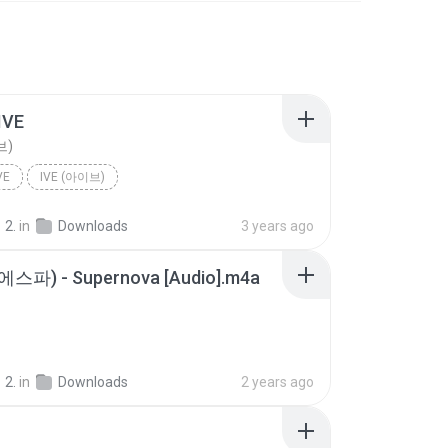
IVE
브)
VE
IVE (아이브)
2.
in
Downloads
3 years ago
(에스파) - Supernova [Audio].m4a
2.
in
Downloads
2 years ago