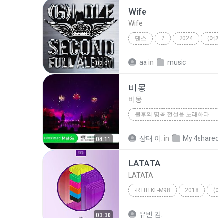
Wife
Wife
댄스
2
2024
(여
aa
in
music
02:01
비몽
비몽
불후의 명곡 전설을 노래하다 코요태 - 5
비몽
상태 이.
in
My 4share
04:11
LATATA
LATATA
-RTHTKF-M98
2018
(
유빈 김.
03:30