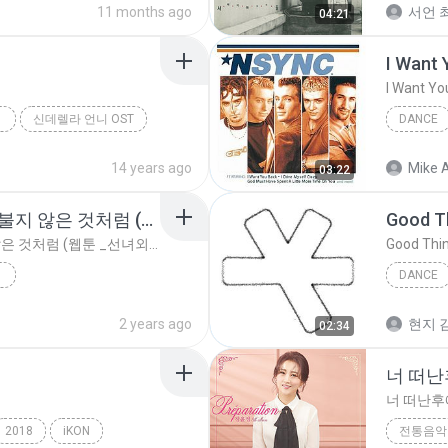
11 months ago
서언 최
04:21
I Want 
I Want Yo
신데렐라 언니 OST
DANCE
안돼
*NSYNC
14 years ago
Mike A
03:22
연변대학최씨 - 바람이 불지 않은 것처럼 (웹툰 _선녀외전_ X 연변대학최씨) [가사_Lyrics]
Good T
연변대학최씨 - 바람이 불지 않은 것처럼 (웹툰 _선녀외전_ X 연변대학최씨) [가사_Lyrics]
Good Thi
DANCE
Good Th
2 years ago
현지 김
02:34
너 떠
너 떠난후
2018
iKON
전통음악 