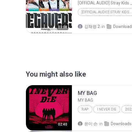
[OFFICIAL AUDIO] STRAY KIDS _MEGAVERSE_ L
강채령 2.
in
Download
03:08
You might also like
MY BAG
MY BAG
RAP
I NEVER DIE
202
MY BAG
윤미 손.
in
Downloads
02:40