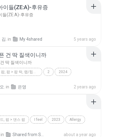
이들(ZE:A)-후유증
들(ZE:A)-후유증
 김.
in
My 4shared
5 years ago
픈 건 딱 질색이니까
 건 딱 질색이니까
팝 > 댄스 팝, 팝 > 팝 락, 랩/힙합 > 힙합, 일렉트로닉 > 일렉트로닉 팝
2
2024
이들
팝 > 댄스 팝, 팝 > 팝 락, 랩/힙합 > 힙합, 일렉트로닉 > 일렉트로닉 팝
오.
in
은영
2 years ago
 건 딱 질색이니까
드, 팝 > 댄스 팝
I feel
2023
Allergy
이들
팝 > 발라드, 팝 > 댄스 팝
in
Shared from SM-G991U1
about a year ago