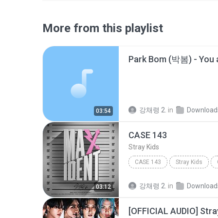
More from this playlist
Park Bom (박봄) - You 
강채령 2.
in
Download
03:54
CASE 143
Stray Kids
CASE 143
Stray Kids
강채령 2.
in
Download
03:12