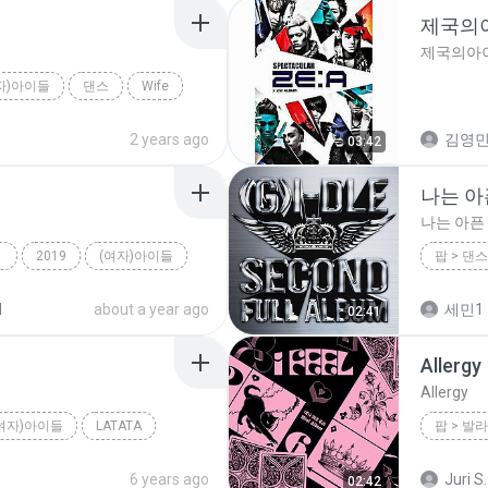
제국의아
제국의아이
자)아이들
댄스
Wife
2 years ago
김영민
03:42
나는 아
나는 아픈
2019
(여자)아이들
(여자)아
d
about a year ago
세민1 
02:41
나는 아픈
Allergy
Allergy
여자)아이들
LATATA
팝 > 발라
(여자)아
6 years ago
Juri S.
02:42