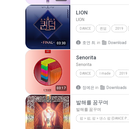
LION
LION
DANCE
퀸덤
2019
LION
호연 최.
in
Download
03:30
Senorita
Senorita
DANCE
I made
2019
Senorita
정예은
in
Downloads
03:17
발해를 꿈꾸며
발해를 꿈꾸며
팝 > 팝, 팝 > 댄스 팝 (DANCE P
1996