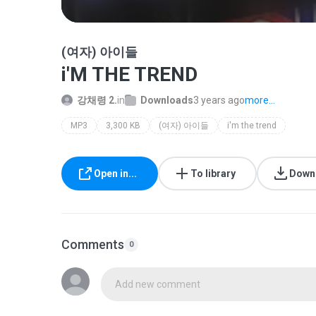
(여자) 아이들
i'M THE TREND
강채령 2.
in
Downloads
3 years ago
more...
MP3
3,300 KB
(여자) 아이들
i'm the trend
Open in...
To library
Down
Comments
0
Add new comment