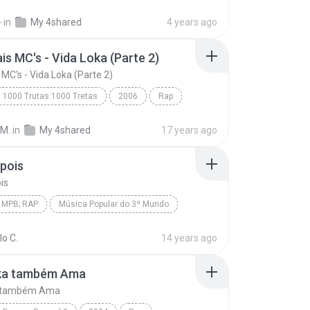
너 떠난후에
전통음악 > 트로트
자
in
My 4shared
4 years ago
is MC's - Vida Loka (Parte 2)
 MC's - Vida Loka (Parte 2)
1000 Trutas 1000 Tretas
2006
Rap
Racionais MC's - Vida Loka (Parte 2)
Racionais MC's
 M.
in
My 4shared
17 years ago
pois
is
 MPB; RAP
Música Popular do 3º Mundo
 MPB; Rap
Vejo Depois
Rael da Rima
o C.
14 years ago
oka também Ama
a também Ama