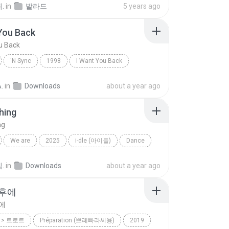
.
in
발라드
5 years ago
You Back
u Back
'N Sync
1998
I Want You Back
Dance
.
in
Downloads
about a year ago
hing
ng
We are
2025
i-dle (아이들)
Dance
ing
.
in
Downloads
about a year ago
난후에
에
> 트로트
Préparation (쁘레빠라씨용)
2019