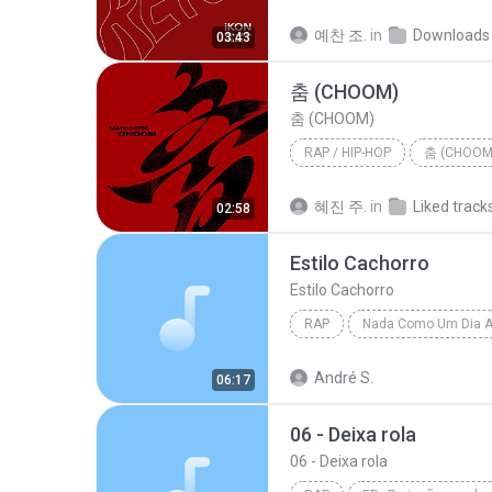
나쁜놈 (JERK)
Rap / Hip-h
예찬 조.
in
Downloads
03:43
춤 (CHOOM)
춤 (CHOOM)
RAP / HIP-HOP
춤 (CHOOM
Rap / Hip-hop
BABYMONS
혜진 주.
in
Liked track
02:58
Estilo Cachorro
Estilo Cachorro
RAP
Estilo Cachorro
Racionais
André S.
06:17
06 - Deixa rola
06 - Deixa rola