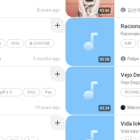
op
장윤정
8 years ago
김선
03:46
Raciona
Racionais
)
2026
춤 (CHOOM)
RAP
TER
s
3 months ago
Felipe
05:58
Vejo De
Vejo Depo
Nada Como Um Dia ApÃ³s O Outro Dia (Ri Depois)
2002
Rap
REGGAE;
 MC's
Reggae;
19 years ago
Marcel
03:29
Vida l
Vida lok