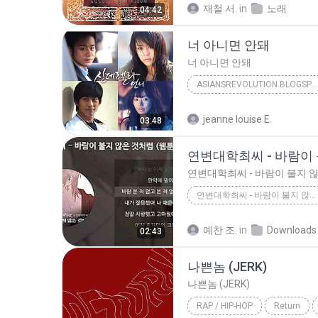
재철 서.
in
노래
04:42
서태지와 아이들
너 아니면 안돼
너 아니면 안돼
ASIANSREVOLUTION.BLOGSPOT.COM
2010
예성
너 아니면 
jeanne louise E.
03:48
asiansrevolution.blogspot.com
연변대학최씨 - 바람이 불지 않은 것처럼 (웹툰 _선녀외전_ X 연변대학최씨) [가사_LYRICS]
연변대학최씨 - 바람이 불지 않은 것처럼 (웹툰 _선녀외전_ X 연변대학최씨) [가사_Ly...
예찬 조.
in
Downloads
02:43
나쁜놈 (JERK)
나쁜놈 (JERK)
RAP / HIP-HOP
Return