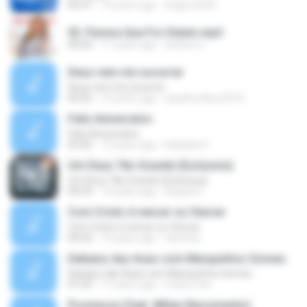
05:47
14 years ago
lukgon2009
02. Parece Que Foi Ontem.mp3
04:50
11 years ago
andrea C.
Deus vem me socorrer
Deus vem me socorrer
05:02
10 years ago
aquilesvalery2010
Feliz Aniversário
Feliz Aniversário
03:50
13 years ago
baladas D.
Um Deus Tão Grande (Exclusiva)
Um Deus Tão Grande (Exclusiva)
04:59
14 years ago
Raquel C.
Com Cristo é vencer ou Vencer
Com Cristo é vencer ou Vencer
04:26
14 years ago
starnize
Debaixo das Asas com Marquinhos Gomes
Debaixo das Asas com Marquinhos Gomes
07:29
17 years ago
mauro.fdo
Promessa (feat. Wilian Nascimento)