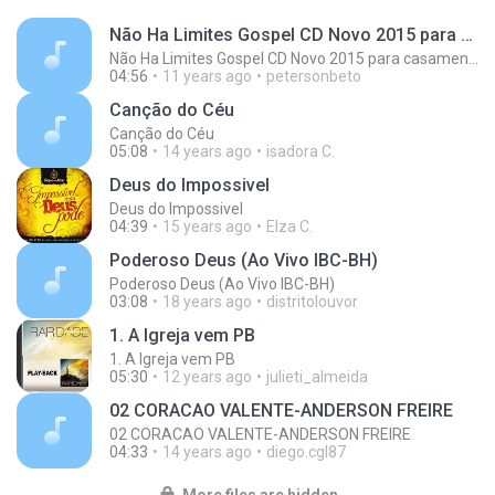
Não Ha Limites Gospel CD Novo 2015 para casamento casal musica romantica
Não Ha Limites Gospel CD Novo 2015 para casamento casal musica romantica
04:56
11 years ago
petersonbeto
Canção do Céu
Canção do Céu
05:08
14 years ago
isadora C.
Deus do Impossivel
Deus do Impossivel
04:39
15 years ago
Elza C.
Poderoso Deus (Ao Vivo IBC-BH)
Poderoso Deus (Ao Vivo IBC-BH)
03:08
18 years ago
distritolouvor
1. A Igreja vem PB
1. A Igreja vem PB
05:30
12 years ago
julieti_almeida
02 CORACAO VALENTE-ANDERSON FREIRE
02 CORACAO VALENTE-ANDERSON FREIRE
04:33
14 years ago
diego.cgl87