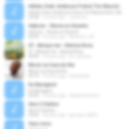
Infinito (feat. Anderson Freire) Trio Nascimento ( Michelle Nascimento, Wilian Nascimento e Gisele
Infinito (feat. Anderson Freire) Trio Nascimento ( Michelle Nascimento, Wilian Nascimento e Gisele
03:48
12 years ago
Jessica A.
Hebrom - Vitoria no Deserto
Hebrom - Vitoria no Deserto
04:39
15 years ago
kikoterror_69
07.. Abraça-me - Heloisa Rosa
07.. Abraça-me - Heloisa Rosa
08:40
12 years ago
lari_gessica
Morar na Casa do Rei
Morar na Casa do Rei
05:19
14 years ago
elizacaxias
Eu Navegarei
Eu Navegarei
03:06
14 years ago
daianerocha.icm
Amo O Senhor
Amo O Senhor
03:55
18 years ago
geovane-tdb93
Vaso novo