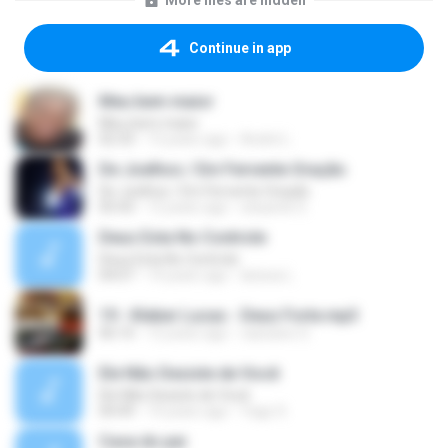
More files are hidden
Continue in app
Meu bem maior
Meu bem maior
02:33
13 years ago
André L.
De Joelhos / Em Fervente Oração
De Joelhos / Em Fervente Oração
05:43
12 years ago
eduardo S.
Deus Esta No Controle
Deus Esta No Controle
04:07
14 years ago
larissa L.
19 - Kleber Lucas - Deus Forte.mp3
06:10
12 years ago
cassiano S.
Ele Não Desiste de Você
Ele Não Desiste de Você
04:49
14 years ago
Yago S.
Casa do pai