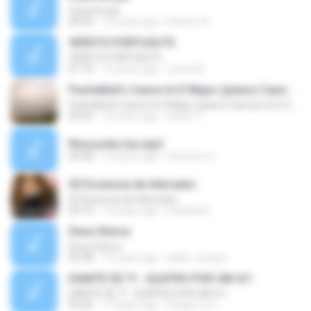
Casa do pai
04:43
14 years ago
Ramon A.
VERS?O PORTUGU?S
VERS?O PORTUGU?S
07:10
12 years ago
Lucas M.
Pachelbel's Canon In D Major (piano) Cannon In D, Kanon In
Pachelbel's Canon In D Major (piano) Cannon In D, Kanon In
03:52
12 years ago
fatan Z.
Ressucita me.mp3
04:58
12 years ago
Hevinem S.
02 Essencia de Adorador
02 Essencia de Adorador
04:10
14 years ago
Daniela N.
Deus Eterno
Deus Eterno
03:38
15 years ago
adilio_sufasa
DIANTE DE TI - QUATRO POR UM 4/1
DIANTE DE TI - QUATRO POR UM 4/1
04:26
17 years ago
thiago.o.d.s