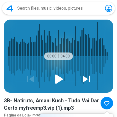
00:00
04:00
3B- Natiruts, Amani Kush - Tudo Vai Dar
Certo myfreemp3.vip (1).mp3
Pagina da Loja
2 months ago
more...