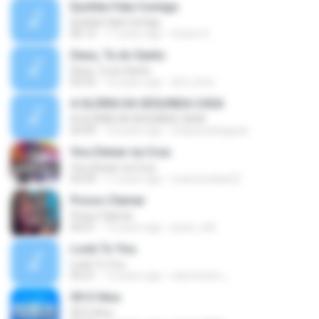
Eyshila-Fala Comigo
Eyshila-Fala Comigo
06:13
11 years ago
Geane S.
Deus, Tu és Santo
Deus, Tu és Santo
05:53
16 years ago
dml_lima
A GLÓRIA DA SEGUNDA CASA
A GLÓRIA DA SEGUNDA CASA
04:49
14 years ago
chaysuedeaguiar
Vou Deixar na Cruz
Vou Deixar na Cruz
04:39
11 years ago
mauriciodias22
Posso Clamar
Posso Clamar
04:21
13 years ago
jesse_will
Look To You
Look To You
05:21
12 years ago
edumineiro_
09 O Hino
09 O Hino