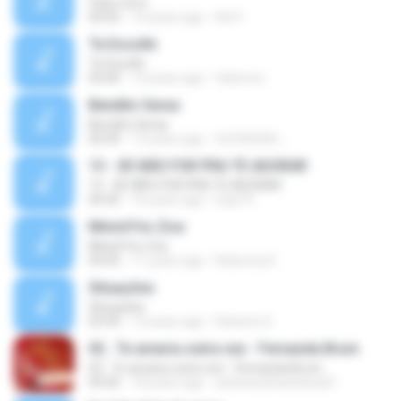
Vaso novo
04:05
14 years ago
Ad V.
Te Escolhi
Te Escolhi
03:00
14 years ago
felixmvz
Bendito Seras
Bendito Seras
05:09
13 years ago
CLÉVISON L.
13 - SE NÃO FOR PRA TE ADORAR
13 - SE NÃO FOR PRA TE ADORAR
04:45
16 years ago
ludy19
Minist?rio Zoe
Minist?rio Zoe
04:05
11 years ago
Rebecca D.
Situações
Situações
03:50
12 years ago
Roberto D.
02.. Te amaria outra vez - Fernanda Brum
02.. Te amaria outra vez - Fernanda Brum
04:26
18 years ago
andressafsantana23