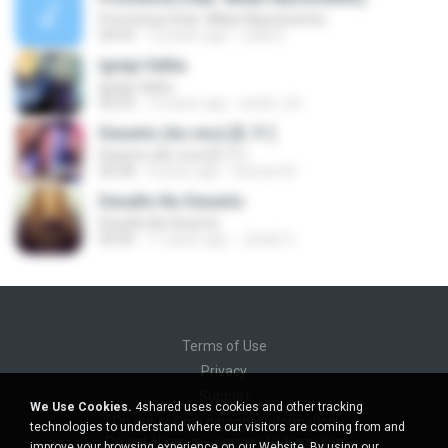
Promessa (feat. Wilian Nascimento)
04:54
12 years ago
Leiila D.
Igreja Velha
Igreja Velha
02:23
15 years ago
andre_lrb
Deserto (Ao vivo) [E. P. ]
Deserto (Ao vivo) [E. P. ]
04:28
4 years ago
Guimar M.
Desafio No Deserto
Desafio No Deserto
04:36
11 years ago
Johab O.
Terms of Use
Privacy
Support
We Use Cookies.
4shared uses cookies and other tracking
Do not sell my personal information
technologies to understand where our visitors are coming from and
Do not share my personal information
improve your browsing experience on our Website. By using our