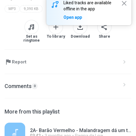
Liked tracks are available
offline in the app
MP3
9,390 KB
Open app
Set as
To library
Download
Share
ringtone
Report
Comments
0
More from this playlist
2A- Barão Vermelho - Malandragem dá um tempo.mp3
03:42
3 months ago
Pagina da Loja