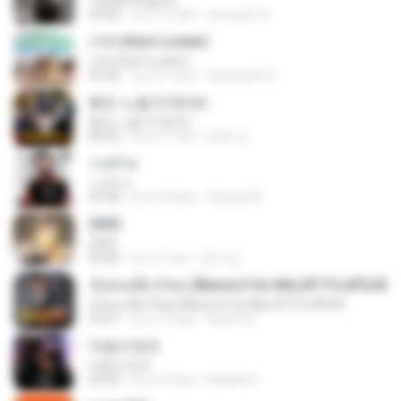
Terbaik Bagimu
04:06
il y a 12 ans
sotong174
다쳐 (Hurt Locker)
다쳐 (Hurt Locker)
03:26
il y a 11 ans
warawuth S.
붉은 노을 (이문세)
붉은 노을 (이문세)
04:25
il y a 11 ans
준호 심.
วายร้าย
วายร้าย
03:28
il y a 10 ans
Soraya M.
2002
2002
02:06
il y a 7 ans
정미 김.
เจ็บคนเดียวก็พอ (Blame It On Me) BY FUJIFILM
เจ็บคนเดียวก็พอ (Blame It On Me) BY FUJIFILM
03:31
il y a 13 ans
Aukrit W.
마음으로만
마음으로만
04:24
il y a 13 ans
Annika H.