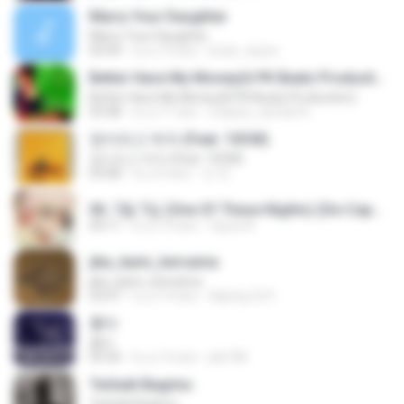
Marry Your Daughter
Marry Your Daughter
03:44
il y a 14 ans
brian_tazze
Better Have My Money(A PK Beatz Production)
Better Have My Money(A PK Beatz Production)
03:48
il y a 11 ans
maiara_camila16
정이라고 하자 (Feat. 10CM)
정이라고 하자 (Feat. 10CM)
03:08
il y a 4 ans
건 유.
06. 7월 7일 (One Of These Nights) (De-Capo Ver.).mp3
04:11
il y a 10 ans
fayza A.
jika_kami_bersama
jika_kami_bersama
03:47
il y a 14 ans
AgUng Cii P.
흉터
흉터
03:36
il y a 14 ans
plk748
Terbaik Bagimu