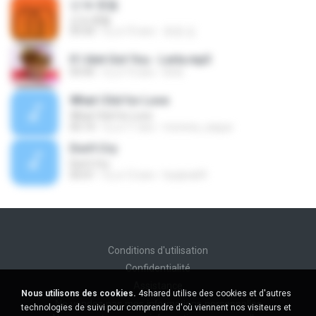
넌 is 뭔들
넌 is 뭔들
03:50
il y a 10 ans
효원 김.
If I Aint Got You - Lerla.mp3
03:45
il y a 15 ans
lerla
What I Did for Love
What I Did for Love
05:14
il y a 11 ans
morena_saqua
Don't Cry
Don't Cry
05:01
il y a 12 ans
hyejina69
Conditions d'utilisation
Confidentialité
Assistance
Nous utilisons des cookies.
4shared utilise des cookies et d'autres
Ne vendez pas mes informations personnelles
technologies de suivi pour comprendre d'où viennent nos visiteurs et