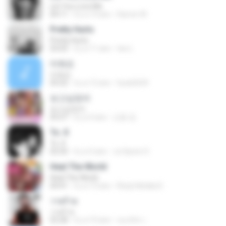
Let You Love Me
04:11
il y a 13 ans
Darren W.
Pretty Hurts
Pretty Hurts
03:03
il y a 11 ans
tee L.
미워요
미워요
03:22
il y a 12 ans
hyuk2634
보고싶었어
보고싶었어
03:27
il y a 4 ans
선동 정.
To. X
To. X
02:50
il y a 3 ans
Ju Hyeon S.
Heal The World
Heal The World
04:41
il y a 13 ans
Rizqi hiktaka E.
วายร้าย
วายร้าย
03:28
il y a 10 ans
ณนภัทร เ.