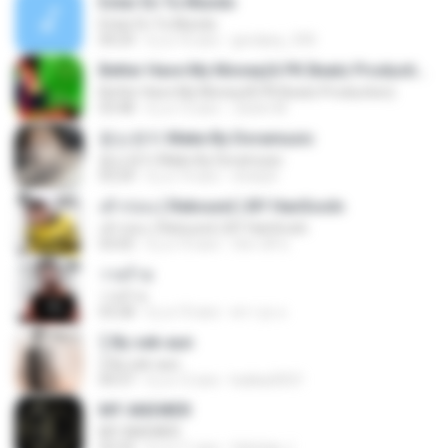
Estar En Tu Mundo
Estar En Tu Mundo
04:29
il y a 16 ans
gordany_590
Better Have My Money(A PK Beatz Production)
Better Have My Money(A PK Beatz Production)
03:48
il y a 12 ans
Justin M.
듣는편지 Make By Doramusic
듣는편지 Make By Doramusic
03:24
il y a 14 ans
chobyh
เค้าก่อน ( Rebound ) BY HanSooIn
เค้าก่อน ( Rebound ) BY HanSooIn
03:05
il y a 10 ans
ภัทรวดี ช.
วายร้าย
วายร้าย
03:28
il y a 10 ans
ศราวุธ ล.
รู้ By sek-aun
รู้ By sek-aun
04:37
il y a 12 ans
kukkai3031
MY ANSWER
MY ANSWER