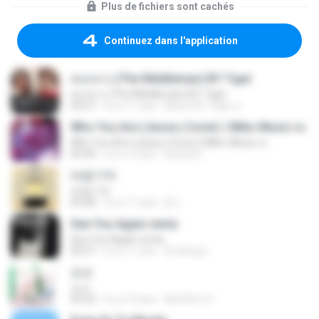
Plus de fichiers sont cachés
Continuez dans l'application
คนกลาง (The Middleman) BY Tiger
คนกลาง (The Middleman) BY Tiger
04:27
il y a 11 ans
Music BY Tiger ส.
Who You Are (Jesse j Cover) | Miko-Music.ru
Who You Are (Jesse j Cover) | Miko-Music.ru
03:49
il y a 13 ans
koizeed
바람기억
바람기억
05:08
il y a 11 ans
jh L.
See You Again remix
See You Again remix
03:57
il y a 11 ans
Dj-Aung L.
쏘쏘
쏘쏘
03:32
il y a 10 ans
I&#39;m S.