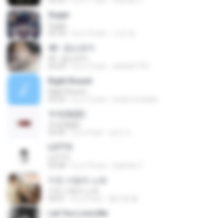
03:33
il y a 11 ans
felicitas J.
Sugar
Sugar
03:18
il y a 10 ans
소진 양.
40 - 듣는편지
40 - 듣는편지
03:24
il y a 13 ans
ekekek7761
Right Round
Right Round
03:23
il y a 12 ans
euder.trindade
무제(無題)
무제(無題)
03:42
il y a 9 ans
승민 이.
LOTTO
LOTTO
03:08
il y a 10 ans
Sasicha T.
미친 사랑의 노래
미친 사랑의 노래
04:01
il y a 9 ans
홍진형 홍.
Let You Love Me