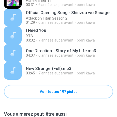
AsrielGamer YT
03:31
6 années auparavant
pomi kawai
Official Opening Song - Shinzou wo Sasageyo by Li
Attack on Titan Season 2
01:29
6 années auparavant
pomi kawai
I Need You
BTS
03:32
7 années auparavant
pomi kawai
One Direction - Story of My Life.mp3
04:07
6 années auparavant
pomi kawai
New Stranger(Full).mp3
03:45
7 années auparavant
pomi kawai
Voir toutes 197 pistes
Vous aimerez peut-être aussi