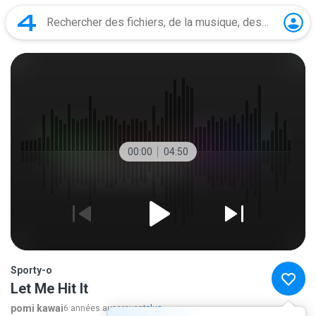
00:00
04:50
Sporty-o
Let Me Hit It
pomi kawai
6 années auparavant
plus...