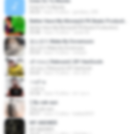
Estar En Tu Mundo
Estar En Tu Mundo
04:29
hace 16 años
gordany_590
Better Have My Money(A PK Beatz Production)
Better Have My Money(A PK Beatz Production)
03:48
hace 12 años
Justin M.
듣는편지 Make By Doramusic
듣는편지 Make By Doramusic
03:24
hace 14 años
chobyh
เค้าก่อน ( Rebound ) BY HanSooIn
เค้าก่อน ( Rebound ) BY HanSooIn
03:05
hace 10 años
ภัทรวดี ช.
วายร้าย
วายร้าย
03:28
hace 10 años
ศราวุธ ล.
รู้ By sek-aun
รู้ By sek-aun
04:37
hace 12 años
kukkai3031
MY ANSWER
MY ANSWER