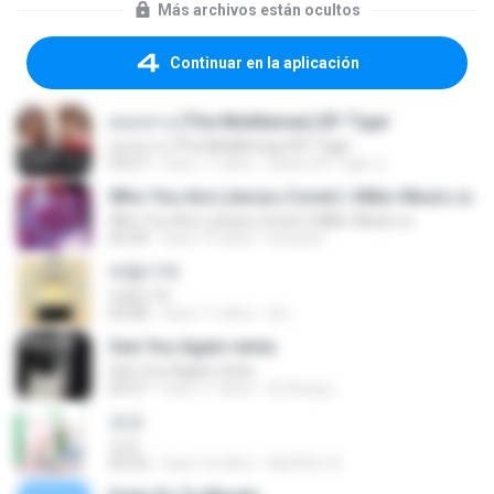
Más archivos están ocultos
Continuar en la aplicación
คนกลาง (The Middleman) BY Tiger
คนกลาง (The Middleman) BY Tiger
04:27
hace 11 años
Music BY Tiger ส.
Who You Are (Jesse j Cover) | Miko-Music.ru
Who You Are (Jesse j Cover) | Miko-Music.ru
03:49
hace 13 años
koizeed
바람기억
바람기억
05:08
hace 11 años
jh L.
See You Again remix
See You Again remix
03:57
hace 11 años
Dj-Aung L.
쏘쏘
쏘쏘
03:32
hace 10 años
I&#39;m S.