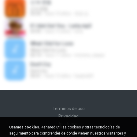
넌 is 뭔들
넌 is 뭔들
03:50
hace 10 años
효원 김.
If I Aint Got You - Lerla.mp3
03:45
hace 15 años
lerla
What I Did for Love
What I Did for Love
05:14
hace 11 años
morena_saqua
Don't Cry
Don't Cry
05:01
hace 12 años
hyejina69
Términos de uso
Privacidad
Asistencia
Usamos cookies.
4shared utiliza cookies y otras tecnologías de
No venda mi información personal
seguimiento para comprender de dónde vienen nuestros visitantes y