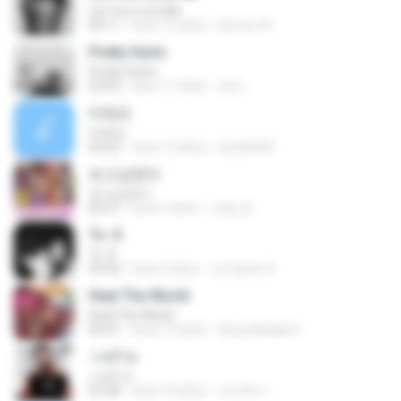
Let You Love Me
04:11
hace 13 años
Darren W.
Pretty Hurts
Pretty Hurts
03:03
hace 11 años
tee L.
미워요
미워요
03:22
hace 12 años
hyuk2634
보고싶었어
보고싶었어
03:27
hace 4 años
선동 정.
To. X
To. X
02:50
hace 3 años
Ju Hyeon S.
Heal The World
Heal The World
04:41
hace 13 años
Rizqi hiktaka E.
วายร้าย
วายร้าย
03:28
hace 10 años
ณนภัทร เ.