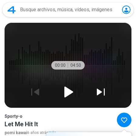
00:00
04:50
Sporty-o
Let Me Hit It
pomi kawai
6 años atrás
más...