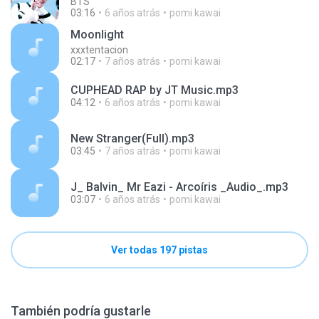
BTS
03:16
6 años atrás
pomi kawai
Moonlight
xxxtentacion
02:17
7 años atrás
pomi kawai
CUPHEAD RAP by JT Music.mp3
04:12
6 años atrás
pomi kawai
New Stranger(Full).mp3
03:45
7 años atrás
pomi kawai
J_ Balvin_ Mr Eazi - Arcoíris _Audio_.mp3
03:07
6 años atrás
pomi kawai
Ver todas 197 pistas
También podría gustarle