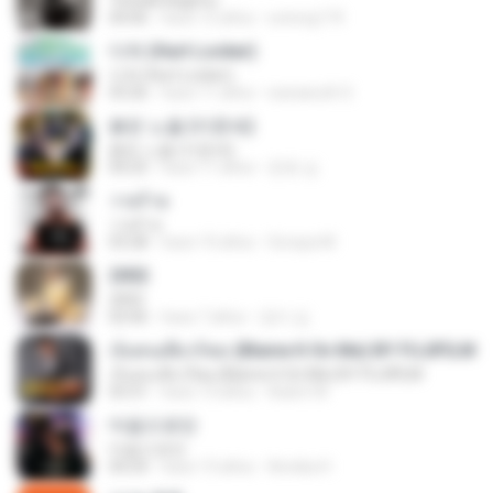
Terbaik Bagimu
04:06
hace 12 años
sotong174
다쳐 (Hurt Locker)
다쳐 (Hurt Locker)
03:26
hace 11 años
warawuth S.
붉은 노을 (이문세)
붉은 노을 (이문세)
04:25
hace 11 años
준호 심.
วายร้าย
วายร้าย
03:28
hace 10 años
Soraya M.
2002
2002
02:06
hace 7 años
정미 김.
เจ็บคนเดียวก็พอ (Blame It On Me) BY FUJIFILM
เจ็บคนเดียวก็พอ (Blame It On Me) BY FUJIFILM
03:31
hace 13 años
Aukrit W.
마음으로만
마음으로만
04:24
hace 13 años
Annika H.