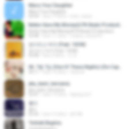
Marry Your Daughter
Marry Your Daughter
03:44
hace 14 años
brian_tazze
Better Have My Money(A PK Beatz Production)
Better Have My Money(A PK Beatz Production)
03:48
hace 11 años
maiara_camila16
정이라고 하자 (Feat. 10CM)
정이라고 하자 (Feat. 10CM)
03:08
hace 4 años
건 유.
06. 7월 7일 (One Of These Nights) (De-Capo Ver.).mp3
04:11
hace 10 años
fayza A.
jika_kami_bersama
jika_kami_bersama
03:47
hace 14 años
AgUng Cii P.
흉터
흉터
03:36
hace 14 años
plk748
Terbaik Bagimu