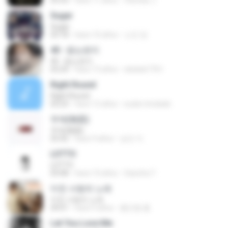
03:33
hace 11 años
felicitas J.
Sugar
Sugar
03:18
hace 10 años
소진 양.
40 - 듣는편지
40 - 듣는편지
03:24
hace 13 años
ekekek7761
Right Round
Right Round
03:23
hace 12 años
euder.trindade
무제(無題)
무제(無題)
03:42
hace 9 años
승민 이.
LOTTO
LOTTO
03:08
hace 10 años
Sasicha T.
미친 사랑의 노래
미친 사랑의 노래
04:01
hace 9 años
홍진형 홍.
Let You Love Me